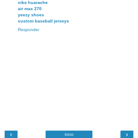
nike huarache
air max 270
yeezy shoes
custom baseball jerseys
Responder
‹
›
Inicio