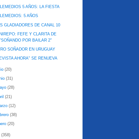
LEMEDIOS 5 AÑOS: LA FIESTA
LEMEDIOS: 5 AÑOS
S GLADIADORES DE CANAL 10
NIREPO: FEFE Y CLARITA DE
"SOÑANDO POR BAILAR 2"
TRO SOÑADOR EN URUGUAY
EVISTA AHORA" SE RENUEVA
lio
(20)
nio
(31)
ayo
(28)
ril
(21)
arzo
(12)
ebrero
(38)
nero
(20)
1
(358)