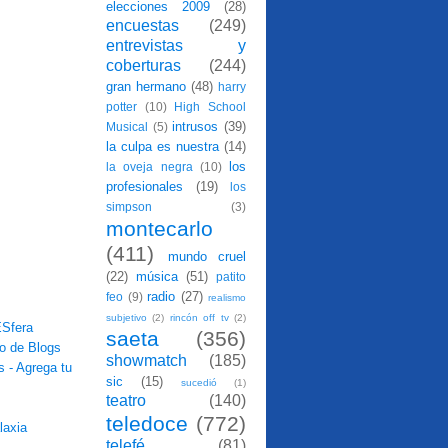
elecciones 2009
(28)
encuestas
(249)
entrevistas y
coberturas
(244)
gran hermano
(48)
harry
potter
(10)
High School
intrusos
(39)
Musical
(5)
la culpa es nuestra
(14)
los
la oveja negra
(10)
profesionales
(19)
los
simpson
(3)
montecarlo
(411)
mundo cruel
(22)
música
(51)
patito
radio
(27)
feo
(9)
realismo
subjetivo
(2)
rincón off tv
(2)
saeta
(356)
showmatch
(185)
sic
(15)
sucedió
(1)
teatro
(140)
teledoce
(772)
telefé
(81)