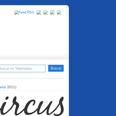
rios
(RSS)