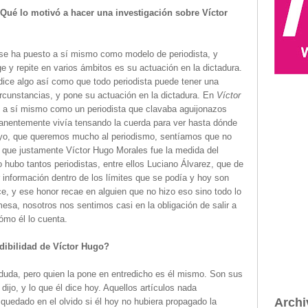
ué lo motivó a hacer una investigación sobre Víctor
se ha puesto a sí mismo como modelo de periodista, y
e y repite en varios ámbitos es su actuación en la dictadura.
dice algo así como que todo periodista puede tener una
rcunstancias, y pone su actuación en la dictadura. En
Víctor
 a sí mismo como un periodista que clavaba aguijonazos
anentemente vivía tensando la cuerda para ver hasta dónde
 yo, que queremos mucho al periodismo, sentíamos que no
e que justamente Víctor Hugo Morales fue la medida del
o hubo tantos periodistas, entre ellos Luciano Álvarez, que de
 información dentro de los límites que se podía y hoy son
, y ese honor recae en alguien que no hizo eso sino todo lo
esa, nosotros nos sentimos casi en la obligación de salir a
ómo él lo cuenta.
edibilidad de Víctor Hugo?
duda, pero quien la pone en entredicho es él mismo. Son sus
 dijo, y lo que él dice hoy. Aquellos artículos nada
Archi
quedado en el olvido si él hoy no hubiera propagado la