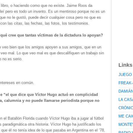
l libro, o haciendo como que no existe. Jaime Roos da
 leí pero es todo un invento. Es un mentiroso porque no es un
 que no le gustó, puede decir cualquier cosa pero no que es
n las citas, las fechas, las fotos, los testimonios.
r qué cree que tantas víctimas de la dictadura lo apoyan?
 veo bien que los amigos apoyen a sus amigos, que en un
veo mal. Lo que veo mal es que descalifiquen un trabajo sin
o no es serio.
Links
JUEGO 
intereses en común.
FREAK-
DAMIÁ
ue “el que dice que Víctor Hugo actuó en complicidad
LA CAS
a, calumnia y no puede llamarse periodista porque no
CRÓNI
ME CAI
el Batallón Florida cuando Víctor Hugo iba a jugar al fútbol
 paradigmática otra historia: Víctor Hugo ha justificado los
MONTE
do que él no tenía idea de lo que pasaba en Argentina en el ’78,
RADIO