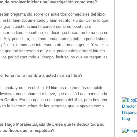
 de resolver iniciar una investigación como ésta?
n preguntando sobre los acuerdos comerciales del libro.
do, estar bien documentado y bien escrito. Punto. Como lo que
el gran cuestionamiento parece ser si es oportuno o
sacar un libro inoportuno, es decir que tratara un tema que no
o. Soy periodista, elijo mis temas con un criterio periodístico.
 público, temas que interesan o afectan a la gente. Y yo elijo
s que me interesen a mí y que puedan despertar el interés
os periodistas todo el tiempo, incluso los que se rasgan las
l tema no lo nombra a usted ni a su libro?
n Lanata y no con el libro. El libro es mucho más completo,
evisivo, necesariamente breve, que realizó Lanata inspirado
to Oculto
. Ese es apenas un aspecto del libro, pero hay una
ambién lo hacen muchas de las personas que lo apoyan como
tor Hugo Morales
Bajada de Línea
que le dedica toda su
s políticos que lo respaldan?