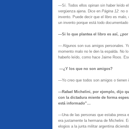
—Sí. Todos ellos opinan sin haber leído e
vergüenza ajena. Dice en
Página 12
: no o
invento. Puede decir que el libro es malo,
un invento porque está todo documentado co
—Si lo que plantea el libro es así, ¿po
— Algunos son sus amigos personales. Yo
momento malo no le den la espalda. No lo 
haberlo leído, como hace Jaime Roos. Es
—¿Y los que no son amigos?
—Yo creo que todos son amigos o tienen 
—Rafael Michelini, por ejemplo, dijo q
con la dictadura miente de forma espes
está informado”…
—Una de las personas que estaba presa en 
era justamente la hermana de Michelini. Es
elogios a la junta militar argentina dicien