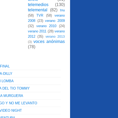
telemedios
(130)
telemental
(82)
tnu
(58)
TVR
(58)
verano
2008
(23)
verano 2009
(32)
verano 2010
(24)
verano 2011
(28)
verano
2012
(35)
verano 2013
voces anónimas
(3)
(78)
FINAL
A-DILLY
N LOMBA
A DEL TIO TOMMY
CA MURGUERA
GO Y NO ME LEVANTO
VIDEO NIGHT
 VENTURA