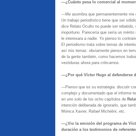
—¿Cuánto pesa lo comercial al momento
—Me asombra que permanentemente me esté
Un trabajo periodístico tiene que ser sóli
dice Relato Oculto no puede ser rebatido, 
inoportuno. Parecería que sería un mérito 
le interesara a nadie. Yo pienso lo contrari
El periodismo trata sobre temas de interés
así mis temas: obviamente pienso en tema
de la gente también, como hacemos todos l
vestiduras ahora para criticarnos.
—¿Por qué Víctor Hugo al defenderse de
—Pienso que es su estrategia: discutir co
complejo y documentado que el informe tel
en uno solo de los ocho capítulos de
Rela
intención deliberada de ignorarlo, que t
Mónica Xavier, Rafael Michelini, etc.
—¿Vio la emisión del programa de Víc
duración a los testimonios de referente