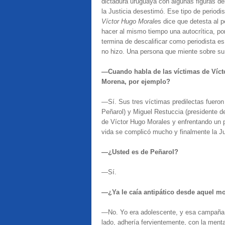
dictadura uruguaya con algunas figuras d
la Justicia desestimó. Ese tipo de period
Víctor Hugo Morale
s dice que detesta al 
hacer al mismo tiempo una autocrítica, por
termina de descalificar como periodista es
no hizo. Una persona que miente sobre su 
—Cuando habla de las víctimas de Vícto
Morena, por ejemplo?
—Sí. Sus tres víctimas predilectas fuero
Peñarol) y Miguel Restuccia (presidente d
de Víctor Hugo Morales y enfrentando un p
vida se complicó mucho y finalmente la Ju
—¿Usted es de Peñarol?
—Sí.
—¿Ya le caía antipático desde aquel 
—No. Yo era adolescente, y esa campaña 
lado, adhería fervientemente, con la ment