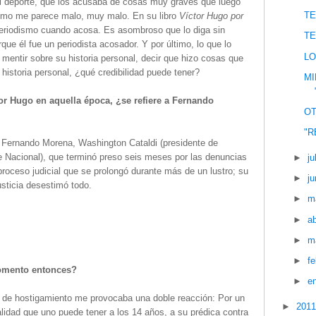
el deporte, que los acusaba de cosas muy graves que luego
TE
ismo me parece malo, muy malo. En su libro
Víctor Hugo por
periodismo cuando acosa. Es asombroso que lo diga sin
TE
que él fue un periodista acosador. Y por último, lo que lo
LO
 mentir sobre su historia personal, decir que hizo cosas que
historia personal, ¿qué credibilidad puede tener?
MI
r Hugo en aquella época, ¿se refiere a Fernando
O
"R
n Fernando Morena, Washington Cataldi (presidente de
e Nacional), que terminó preso seis meses por las denuncias
►
ju
roceso judicial que se prolongó durante más de un lustro; su
►
ju
sticia desestimó todo.
►
m
►
ab
►
m
►
f
momento entonces?
►
e
de hostigamiento me provocaba una doble reacción: Por un
►
201
alidad que uno puede tener a los 14 años, a su prédica contra