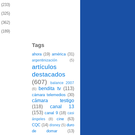
0
(233)
9
(325)
8
(362)
7
(189)
Tags
ahora
(19)
américa
(31)
argentinización
(5)
artículos
destacados
(607)
balance 2007
bendita tv
(113)
(6)
cámara telemedios
(30)
cámara testigo
(118)
canal 13
(153)
canal 9
(18)
casi
cine
(63)
ángeles
(8)
CQC
(14)
duro
disney
(5)
de domar
(13)