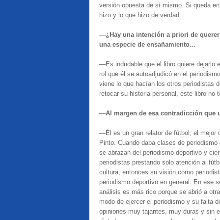
versión opuesta de sí mismo. Si queda en e
hizo y lo que hizo de verdad.
—¿Hay una intención a priori de querer
una especie de ensañamiento…
—Es indudable que el libro quiere dejarlo 
rol que él se autoadjudicó en el periodism
viene lo que hacían los otros periodistas d
retocar su historia personal, este libro no
—Al margen de esa contradicción que u
—Él es un gran relator de fútbol, el mejo
Pinto. Cuando daba clases de periodismo 
se abrazan del periodismo deportivo y cier
periodistas prestando solo atención al fút
cultura, entonces su visión como periodis
periodismo deportivo en general. En ese 
análisis es más rico porque se abrió a otr
modo de ejercer el periodismo y su falta d
opiniones muy tajantes, muy duras y sin el