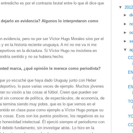
ntredicho es por el contraste brutal entre lo que él dice que
▼
201
►
d
 dejarlo en evidencia? Algunos lo interpretaron como
►
n
►
o
en evidencia, pero no por ser Víctor Hugo Morales sino por el
►
s
o y en la historia reciente uruguaya. A mí no me va ni me
▼
a
eportivos en la dictadura. Si Víctor Hugo no insistiera en
 tendría sentido y no se hubiera hecho.
CO
sted marca, ¿qué opinión le merece como periodista?
EN
r que yo escuché que haya dado Uruguay junto con Heber
deportivo, lo puse varias veces de ejemplo. Muchos jóvenes
EN
ran su visión a las cosas al fútbol. Creen que pueden ser
bol sin conocer de política, de espectáculos, de economía, de
TO
ta termina siendo muy pobre, que es lo que vemos en el
sentido en clase puse como ejemplo a Víctor Hugo porque su
as cosas. Esos son los puntos positivos, los negativos es su
YO
e honestidad intelectual. Él ejerció siempre el periodismo con
CO
 debido fundamento, sin investigar atrás. Lo hizo en la