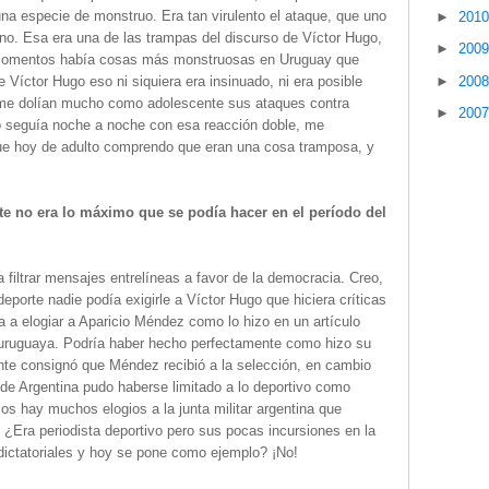
 una especie de monstruo. Era tan virulento el ataque, que uno
►
201
no. Esa era una de las trampas del discurso de Víctor Hugo,
►
200
os momentos había cosas más monstruosas en Uruguay que
►
200
Víctor Hugo eso ni siquiera era insinuado, ni era posible
 me dolían mucho como adolescente sus ataques contra
►
200
o seguía noche a noche con esa reacción doble, me
ue hoy de adulto comprendo que eran una cosa tramposa, y
e no era lo máximo que se podía hacer en el período del
filtrar mensajes entrelíneas a favor de la democracia. Creo,
porte nadie podía exigirle a Víctor Hugo que hiciera críticas
a a elogiar a Aparicio Méndez como lo hizo en un artículo
n uruguaya. Podría haber hecho perfectamente como hizo su
te consignó que Méndez recibió a la selección, en cambio
l de Argentina pudo haberse limitado a lo deportivo como
los hay muchos elogios a la junta militar argentina que
Era periodista deportivo pero sus pocas incursiones en la
 dictatoriales y hoy se pone como ejemplo? ¡No!