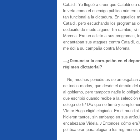
Cataldi. Yo llegué a creer que Cataldi era
lo veía como el enemigo público número u
tan funcional a la dictadura. En aquell
Cataldi, pero escuchando los programas de 
deducirlo de modo alguno. En cambio, sí
Morena. Era un adicto a sus programas, l
encantaban sus ataques contra Cataldi, q
me dolía su campaña contra Morena.
—¿Denunciar la corrupción en el deport
régimen dictatorial?
—No, muchos periodistas se arriesgaban a 
de todos modos, que desde el ámbito del de
al gobierno, pero tampoco nadie lo obligab
que escribió cuando recibe a la selecció
colega de
El Día
que no firmó y simplemen
Víctor Hugo eligió elogiarlo. En el mundia
hicieron tantos, sin embargo en sus artícu
encabezaba Videla. ¿Entonces cómo era? ¿
política eran para elogiar a los regímenes