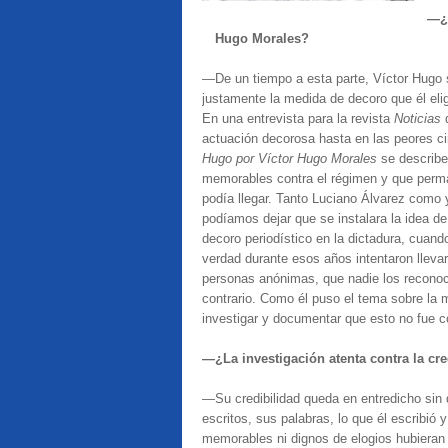
—¿Q
Hugo Morales?
—De un tiempo a esta parte, Víctor Hugo 
justamente la medida de decoro que él elig
En una entrevista para la revista
Noticias
actuación decorosa hasta en las peores ci
Hugo por Víctor Hugo Morales
se describe
memorables contra el régimen y que perm
podía llegar. Tanto Luciano Álvarez como
podíamos dejar que se instalara la idea d
decoro periodístico en la dictadura, cuand
verdad durante esos años intentaron llevar
personas anónimas, que nadie los reconoce
contrario. Como él puso el tema sobre la m
investigar y documentar que esto no fue c
—¿La investigación atenta contra la cr
—Su credibilidad queda en entredicho sin 
escritos, sus palabras, lo que él escribió y
memorables ni dignos de elogios hubieran 