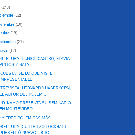
2
(243)
iciembre
(12)
oviembre
(10)
ctubre
(18)
eptiembre
(21)
gosto
(12)
BERTURA: EUNICE CASTRO, FLAVIA
PINTOS Y NATALIE ...
CUESTA "SÉ LO QUE VISTE":
IMPRESENTABLE
TREVISTA: LEONARDO HABERKORN,
EL AUTOR DEL POLÉM...
NY KAMO PRESENTA SU SEMINARIO
EN MONTEVIDEO
 Y TRES POLÉMICAS MÁS
BERTURA: GUILLERMO LOCKHART
PRESENTÓ NUEVO LIBRO