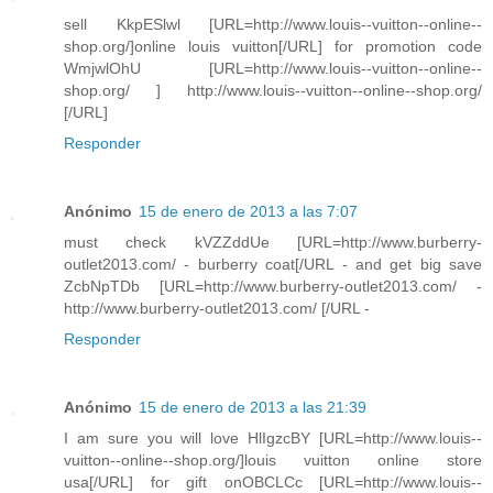
sell KkpESlwl [URL=http://www.louis--vuitton--online--
shop.org/]online louis vuitton[/URL] for promotion code
WmjwlOhU [URL=http://www.louis--vuitton--online--
shop.org/ ] http://www.louis--vuitton--online--shop.org/
[/URL]
Responder
Anónimo
15 de enero de 2013 a las 7:07
must check kVZZddUe [URL=http://www.burberry-
outlet2013.com/ - burberry coat[/URL - and get big save
ZcbNpTDb [URL=http://www.burberry-outlet2013.com/ -
http://www.burberry-outlet2013.com/ [/URL -
Responder
Anónimo
15 de enero de 2013 a las 21:39
I am sure you will love HlIgzcBY [URL=http://www.louis--
vuitton--online--shop.org/]louis vuitton online store
usa[/URL] for gift onOBCLCc [URL=http://www.louis--