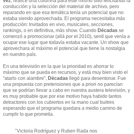
vez
, realicé una columna para este mismo sitio felicitando la
conducción y la selección del material de archivo, pero
reparando en que esa temática tenía un potencial que no
estaba siendo aprovechada. El programa necesitaba más
producción: Invitados en vivo, musicales, secciones,
rankings, o en definitiva, más show. Cuando
Décadas
se
comenzó a promocionar (allá por el 2010), sentí que venía a
ocupar ese lugar que todavía estaba vacante. Un show que
aprovechara al máximo el potencial que tiene la nostalgia
en nuestro país.
En una televisión en la que la prioridad es ahorrar lo
máximo que se pueda en recursos, y está muy bien visto el
“atarlo con alambre”,
Décadas
llegó para desentonar. Fue
una propuesta con pretensiones que a priori no parecían
que se podrían llevar a cabo en nuestra austera televisión, y
es muy probable que por ese motivo haya habido tantos
detractores con los cubiertos en la mano cual buitres
esperando que el programa quedara a medio camino de
cumplir lo que prometía.
"Victoria Rodríguez y Ruben Rada nos