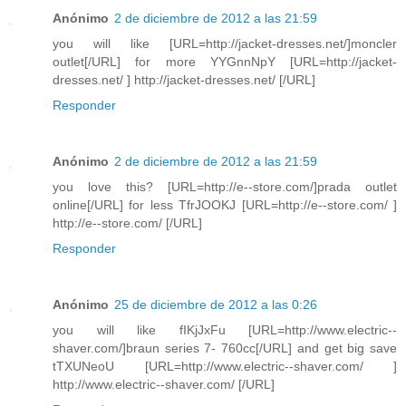
Anónimo
2 de diciembre de 2012 a las 21:59
you will like [URL=http://jacket-dresses.net/]moncler
outlet[/URL] for more YYGnnNpY [URL=http://jacket-
dresses.net/ ] http://jacket-dresses.net/ [/URL]
Responder
Anónimo
2 de diciembre de 2012 a las 21:59
you love this? [URL=http://e--store.com/]prada outlet
online[/URL] for less TfrJOOKJ [URL=http://e--store.com/ ]
http://e--store.com/ [/URL]
Responder
Anónimo
25 de diciembre de 2012 a las 0:26
you will like fIKjJxFu [URL=http://www.electric--
shaver.com/]braun series 7- 760cc[/URL] and get big save
tTXUNeoU [URL=http://www.electric--shaver.com/ ]
http://www.electric--shaver.com/ [/URL]