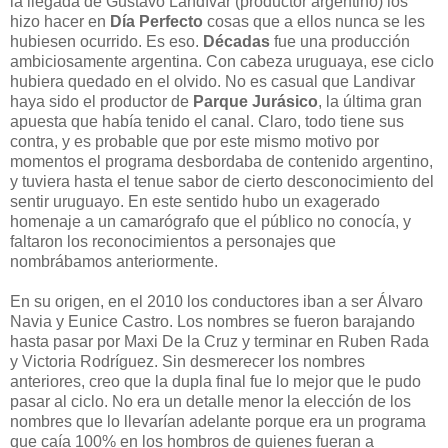
la llegada de Gustavo Landívar (productor argentino) los
hizo hacer en
Día Perfecto
cosas que a ellos nunca se les
hubiesen ocurrido. Es eso.
Décadas
fue una producción
ambiciosamente argentina. Con cabeza uruguaya, ese ciclo
hubiera quedado en el olvido. No es casual que Landivar
haya sido el productor de
Parque Jurásico
, la última gran
apuesta que había tenido el canal. Claro, todo tiene sus
contra, y es probable que por este mismo motivo por
momentos el programa desbordaba de contenido argentino,
y tuviera hasta el tenue sabor de cierto desconocimiento del
sentir uruguayo. En este sentido hubo un exagerado
homenaje a un camarógrafo que el público no conocía, y
faltaron los reconocimientos a personajes que
nombrábamos anteriormente.
En su origen, en el 2010 los conductores iban a ser Álvaro
Navia y Eunice Castro. Los nombres se fueron barajando
hasta pasar por Maxi De la Cruz y terminar en Ruben Rada
y Victoria Rodríguez. Sin desmerecer los nombres
anteriores, creo que la dupla final fue lo mejor que le pudo
pasar al ciclo. No era un detalle menor la elección de los
nombres que lo llevarían adelante porque era un programa
que caía 100% en los hombros de quienes fueran a