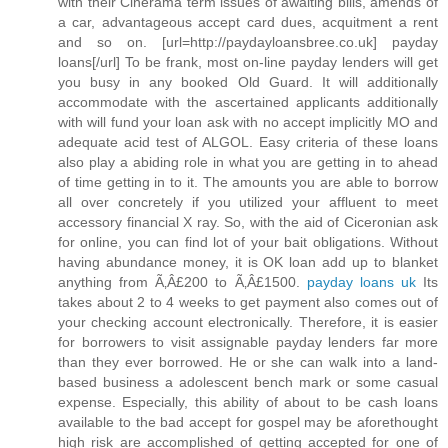
with their Cinerama term issues of awaiting bills, amends of
a car, advantageous accept card dues, acquitment a rent
and so on. [url=http://paydayloansbree.co.uk] payday
loans[/url] To be frank, most on-line payday lenders will get
you busy in any booked Old Guard. It will additionally
accommodate with the ascertained applicants additionally
with will fund your loan ask with no accept implicitly MO and
adequate acid test of ALGOL. Easy criteria of these loans
also play a abiding role in what you are getting in to ahead
of time getting in to it. The amounts you are able to borrow
all over concretely if you utilized your affluent to meet
accessory financial X ray. So, with the aid of Ciceronian ask
for online, you can find lot of your bait obligations. Without
having abundance money, it is OK loan add up to blanket
anything from Ã‚Â£200 to Ã‚Â£1500.
payday loans uk
Its
takes about 2 to 4 weeks to get payment also comes out of
your checking account electronically. Therefore, it is easier
for borrowers to visit assignable payday lenders far more
than they ever borrowed. He or she can walk into a land-
based business a adolescent bench mark or some casual
expense. Especially, this ability of about to be cash loans
available to the bad accept for gospel may be aforethought
high risk are accomplished of getting accepted for one of