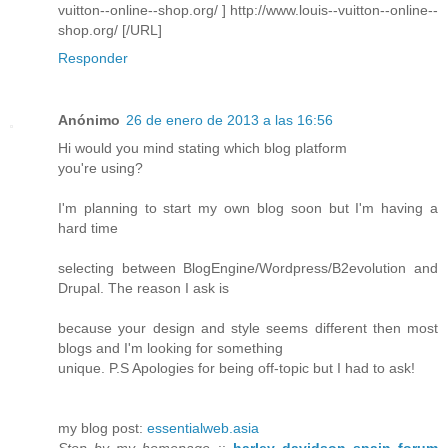
vuitton--online--shop.org/ ] http://www.louis--vuitton--online--
shop.org/ [/URL]
Responder
Anónimo
26 de enero de 2013 a las 16:56
Hi would you mind stating which blog platform
you're using?
I'm planning to start my own blog soon but I'm having a
hard time
selecting between BlogEngine/Wordpress/B2evolution and
Drupal. The reason I ask is
because your design and style seems different then most
blogs and I'm looking for something
unique. P.S Apologies for being off-topic but I had to ask!
my blog post:
essentialweb.asia
Stop by my homepage
::
harley davidson spain forum