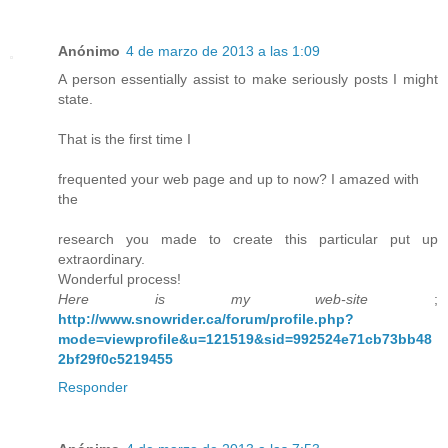
Anónimo
4 de marzo de 2013 a las 1:09
A person essentially assist to make seriously posts I might
state.
That is the first time I
frequented your web page and up to now? I amazed with
the
research you made to create this particular put up
extraordinary.
Wonderful process!
Here is my web-site
;
http://www.snowrider.ca/forum/profile.php?
mode=viewprofile&u=121519&sid=992524e71cb73bb48
2bf29f0c5219455
Responder