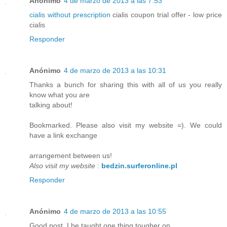
Anónimo
4 de marzo de 2013 a las 7:53
cialis without prescription
cialis coupon trial offer - low price
cialis
Responder
Anónimo
4 de marzo de 2013 a las 10:31
Thanks a bunch for sharing this with all of us you really
know what you are
talking about!
Bookmarked. Please also visit my website =). We could
have a link exchange
arrangement between us!
Also visit my website
:
bedzin.surferonline.pl
Responder
Anónimo
4 de marzo de 2013 a las 10:55
Good post. I be taught one thing tougher on