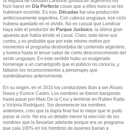
la llegada de Gustavo Landívar (productor argentino) los
hizo hacer en
Día Perfecto
cosas que a ellos nunca se les
hubiesen ocurrido. Es eso.
Décadas
fue una producción
ambiciosamente argentina. Con cabeza uruguaya, ese ciclo
hubiera quedado en el olvido. No es casual que Landivar
haya sido el productor de
Parque Jurásico
, la última gran
apuesta que había tenido el canal. Claro, todo tiene sus
contra, y es probable que por este mismo motivo por
momentos el programa desbordaba de contenido argentino,
y tuviera hasta el tenue sabor de cierto desconocimiento del
sentir uruguayo. En este sentido hubo un exagerado
homenaje a un camarógrafo que el público no conocía, y
faltaron los reconocimientos a personajes que
nombrábamos anteriormente.
En su origen, en el 2010 los conductores iban a ser Álvaro
Navia y Eunice Castro. Los nombres se fueron barajando
hasta pasar por Maxi De la Cruz y terminar en Ruben Rada
y Victoria Rodríguez. Sin desmerecer los nombres
anteriores, creo que la dupla final fue lo mejor que le pudo
pasar al ciclo. No era un detalle menor la elección de los
nombres que lo llevarían adelante porque era un programa
que caía 100% en los hombros de quienes fueran a