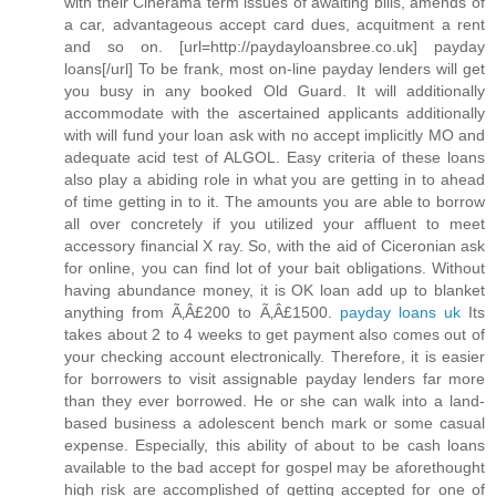
with their Cinerama term issues of awaiting bills, amends of
a car, advantageous accept card dues, acquitment a rent
and so on. [url=http://paydayloansbree.co.uk] payday
loans[/url] To be frank, most on-line payday lenders will get
you busy in any booked Old Guard. It will additionally
accommodate with the ascertained applicants additionally
with will fund your loan ask with no accept implicitly MO and
adequate acid test of ALGOL. Easy criteria of these loans
also play a abiding role in what you are getting in to ahead
of time getting in to it. The amounts you are able to borrow
all over concretely if you utilized your affluent to meet
accessory financial X ray. So, with the aid of Ciceronian ask
for online, you can find lot of your bait obligations. Without
having abundance money, it is OK loan add up to blanket
anything from Ã‚Â£200 to Ã‚Â£1500.
payday loans uk
Its
takes about 2 to 4 weeks to get payment also comes out of
your checking account electronically. Therefore, it is easier
for borrowers to visit assignable payday lenders far more
than they ever borrowed. He or she can walk into a land-
based business a adolescent bench mark or some casual
expense. Especially, this ability of about to be cash loans
available to the bad accept for gospel may be aforethought
high risk are accomplished of getting accepted for one of