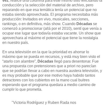
vez
, realicé una columna para este mismo sitio felicitando la
conducción y la selección del material de archivo, pero
reparando en que esa temática tenía un potencial que no
estaba siendo aprovechada. El programa necesitaba más
producción: Invitados en vivo, musicales, secciones,
rankings, o en definitiva, más show. Cuando
Décadas
se
comenzó a promocionar (allá por el 2010), sentí que venía a
ocupar ese lugar que todavía estaba vacante. Un show que
aprovechara al máximo el potencial que tiene la nostalgia
en nuestro país.
En una televisión en la que la prioridad es ahorrar lo
máximo que se pueda en recursos, y está muy bien visto el
“atarlo con alambre”,
Décadas
llegó para desentonar. Fue
una propuesta con pretensiones que a priori no parecían
que se podrían llevar a cabo en nuestra austera televisión, y
es muy probable que por ese motivo haya habido tantos
detractores con los cubiertos en la mano cual buitres
esperando que el programa quedara a medio camino de
cumplir lo que prometía.
"Victoria Rodríguez y Ruben Rada nos