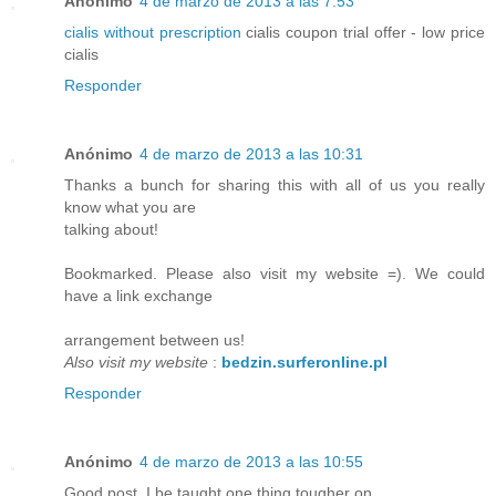
Anónimo
4 de marzo de 2013 a las 7:53
cialis without prescription
cialis coupon trial offer - low price
cialis
Responder
Anónimo
4 de marzo de 2013 a las 10:31
Thanks a bunch for sharing this with all of us you really
know what you are
talking about!
Bookmarked. Please also visit my website =). We could
have a link exchange
arrangement between us!
Also visit my website
:
bedzin.surferonline.pl
Responder
Anónimo
4 de marzo de 2013 a las 10:55
Good post. I be taught one thing tougher on