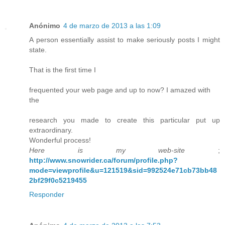
Anónimo
4 de marzo de 2013 a las 1:09
A person essentially assist to make seriously posts I might
state.
That is the first time I
frequented your web page and up to now? I amazed with
the
research you made to create this particular put up
extraordinary.
Wonderful process!
Here is my web-site
;
http://www.snowrider.ca/forum/profile.php?
mode=viewprofile&u=121519&sid=992524e71cb73bb48
2bf29f0c5219455
Responder