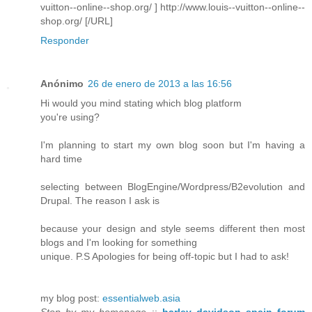
vuitton--online--shop.org/ ] http://www.louis--vuitton--online--
shop.org/ [/URL]
Responder
Anónimo
26 de enero de 2013 a las 16:56
Hi would you mind stating which blog platform
you're using?
I'm planning to start my own blog soon but I'm having a
hard time
selecting between BlogEngine/Wordpress/B2evolution and
Drupal. The reason I ask is
because your design and style seems different then most
blogs and I'm looking for something
unique. P.S Apologies for being off-topic but I had to ask!
my blog post:
essentialweb.asia
Stop by my homepage
::
harley davidson spain forum