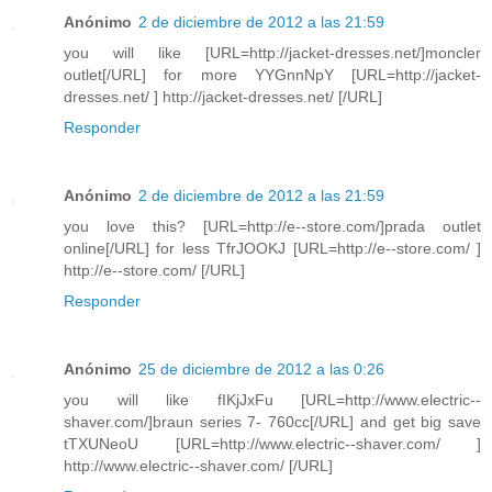
Anónimo
2 de diciembre de 2012 a las 21:59
you will like [URL=http://jacket-dresses.net/]moncler
outlet[/URL] for more YYGnnNpY [URL=http://jacket-
dresses.net/ ] http://jacket-dresses.net/ [/URL]
Responder
Anónimo
2 de diciembre de 2012 a las 21:59
you love this? [URL=http://e--store.com/]prada outlet
online[/URL] for less TfrJOOKJ [URL=http://e--store.com/ ]
http://e--store.com/ [/URL]
Responder
Anónimo
25 de diciembre de 2012 a las 0:26
you will like fIKjJxFu [URL=http://www.electric--
shaver.com/]braun series 7- 760cc[/URL] and get big save
tTXUNeoU [URL=http://www.electric--shaver.com/ ]
http://www.electric--shaver.com/ [/URL]