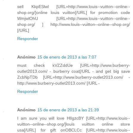
sell KkpESlwl [URL=http://www.louis--vuitton--online--
shop.org/]online louis vuitton[/URL] for promotion code
WmjwlOhU [URL=http://www.louis--vuitton--online--
shop.org/ ] http://www.louis--vuitton--online--shop.org/
[/URL]
Responder
Anónimo
15 de enero de 2013 a las 7:07
must check kVZZddUe [URL=http://www.burberry-
outlet2013.com/ - burberry coat[/URL - and get big save
ZcbNpTDb [URL=http://www.burberry-outlet2013.com/ -
http://www.burberry-outlet2013.com/ [/URL -
Responder
Anónimo
15 de enero de 2013 a las 21:39
I am sure you will love HlIgzcBY [URL=http://www.louis--
vuitton--online--shop.org/]louis vuitton online store
usa[/URL] for gift onOBCLCc [URL=http://www.louis--