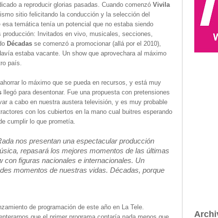
edicado a reproducir glorias pasadas. Cuando comenzó
Vivila
smo sitio felicitando la conducción y la selección del
e esa temática tenía un potencial que no estaba siendo
producción: Invitados en vivo, musicales, secciones,
ndo
Décadas
se comenzó a promocionar (allá por el 2010),
odavía estaba vacante. Un show que aprovechara al máximo
tro país.
es ahorrar lo máximo que se pueda en recursos, y está muy
s
llegó para desentonar. Fue una propuesta con pretensiones
evar a cabo en nuestra austera televisión, y es muy probable
ractores con los cubiertos en la mano cual buitres esperando
e cumplir lo que prometía.
Rada nos presentan una espectacular producción
música, repasará los mejores momentos de las últimas
con figuras nacionales e internacionales. Un
andes momentos de nuestras vidas. Décadas, porque
anzamiento de programación de este año en La Tele.
Archi
enterarnos que el primer programa contaría nada menos que