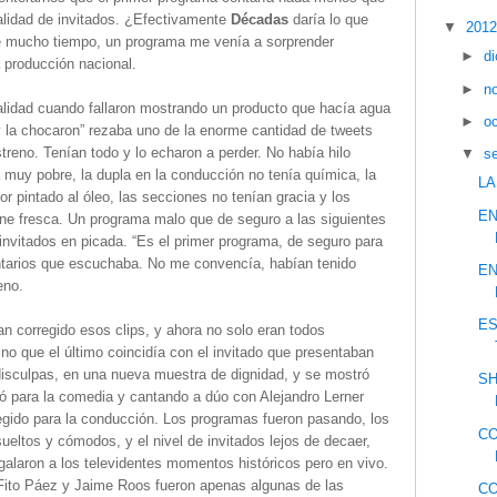
alidad de invitados. ¿Efectivamente
Décadas
daría lo que
▼
201
e mucho tiempo, un programa me venía a sorprender
►
d
 producción nacional.
►
n
lidad cuando fallaron mostrando un producto que hacía agua
►
o
, y la chocaron” rezaba uno de la enorme cantidad de tweets
streno. Tenían todo y lo echaron a perder. No había hilo
▼
s
a muy pobre, la dupla en la conducción no tenía química, la
LA
 pintado al óleo, las secciones no tenían gracia y los
EN
ne fresca. Un programa malo que de seguro a las siguientes
invitados en picada. “Es el primer programa, de seguro para
ntarios que escuchaba. No me convencía, habían tenido
EN
eno.
ES
n corregido esos clips, y ahora no solo eran todos
o que el último coincidía con el invitado que presentaban
 disculpas, en una nueva muestra de dignidad, y se mostró
SH
tó para la comedia y cantando a dúo con Alejandro Lerner
elegido para la conducción. Los programas fueron pasando, los
CO
ltos y cómodos, y el nivel de invitados lejos de decaer,
alaron a los televidentes momentos históricos pero en vivo.
 Fito Páez y Jaime Roos fueron apenas algunas de las
CO