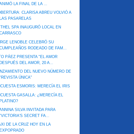
ANIMÓ LA FINAL DE LA ...
BERTURA: CLARISA ABREU VOLVIÓ A
LAS PASARELAS
THEL SPA INAUGURÓ LOCAL EN
CARRASCO
RGE LENOBLE CELEBRÓ SU
CUMPLEAÑOS RODEADO DE FAM...
TO PÁEZ PRESENTA "EL AMOR
DESPUÉS DEL AMOR, 20 A...
NZAMIENTO DEL NUEVO NÚMERO DE
"REVISTA ÚNICA"
CUESTA ESMORIS: MERECÍA EL IRIS
CUESTA GASALLA: ¿MERECÍA EL
PLATINO?
ANNINA SILVA INVITADA PARA
"VICTORIA'S SECRET FA...
XI DE LA CRUZ HOY EN LA
EXPOPRADO