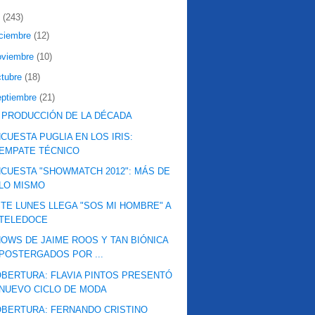
2
(243)
iciembre
(12)
oviembre
(10)
ctubre
(18)
eptiembre
(21)
 PRODUCCIÓN DE LA DÉCADA
CUESTA PUGLIA EN LOS IRIS:
EMPATE TÉCNICO
CUESTA "SHOWMATCH 2012": MÁS DE
LO MISMO
TE LUNES LLEGA "SOS MI HOMBRE" A
TELEDOCE
OWS DE JAIME ROOS Y TAN BIÓNICA
POSTERGADOS POR ...
BERTURA: FLAVIA PINTOS PRESENTÓ
NUEVO CICLO DE MODA
BERTURA: FERNANDO CRISTINO