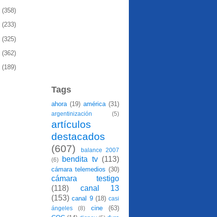
1
(358)
0
(233)
9
(325)
8
(362)
7
(189)
Tags
ahora
(19)
américa
(31)
argentinización
(5)
artículos
destacados
(607)
balance 2007
bendita tv
(113)
(6)
cámara telemedios
(30)
cámara testigo
(118)
canal 13
(153)
canal 9
(18)
casi
cine
(63)
ángeles
(8)