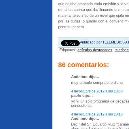
que dejaba grabando cada emisión y la ve
me daba cuenta que iba llenando una carpe
material televisivo de un nivel que ojalá 
por las dudas lo guardo con el convencimie
pena su espera.
Publicado por
TELEMEDIOS
A 
Etiquetas:
artículos destacados
,
teledoce
86 comentarios:
Anónimo dijo...
muy artículo comprato lo dicho
4 de octubre de 2012 a las 18:00
pablo dijo...
yo vi un solo programa de decadas
conductores.
4 de octubre de 2012 a las 18:18
Anónimo dijo...
Decir del Sr. Eduardo Ruiz "camar
aberrante. La mirada de ese Sr. h