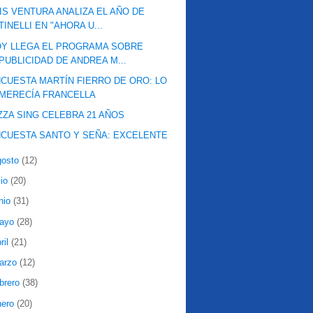
IS VENTURA ANALIZA EL AÑO DE
TINELLI EN "AHORA U...
Y LLEGA EL PROGRAMA SOBRE
PUBLICIDAD DE ANDREA M...
CUESTA MARTÍN FIERRO DE ORO: LO
MERECÍA FRANCELLA
ZZA SING CELEBRA 21 AÑOS
CUESTA SANTO Y SEÑA: EXCELENTE
gosto
(12)
lio
(20)
nio
(31)
ayo
(28)
ril
(21)
arzo
(12)
ebrero
(38)
nero
(20)