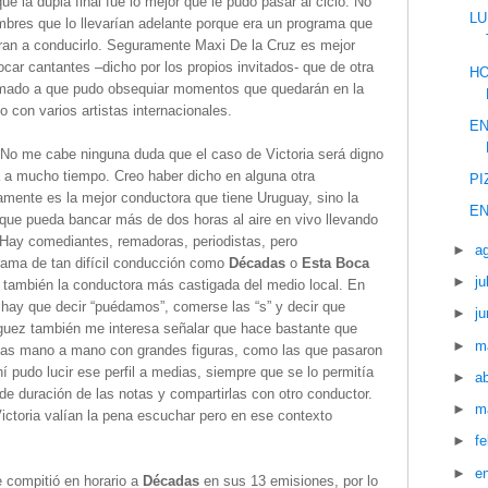
e la dupla final fue lo mejor que le pudo pasar al ciclo. No
LU
ombres que lo llevarían adelante porque era un programa que
ran a conducirlo. Seguramente Maxi De la Cruz es mejor
ar cantantes –dicho por los propios invitados- que de otra
HO
sumado a que pudo obsequiar momentos que quedarán en la
o con varios artistas internacionales.
EN
 No me cabe ninguna duda que el caso de Victoria será digno
á a mucho tiempo. Creo haber dicho en alguna otra
PI
amente es la mejor conductora que tiene Uruguay, sino la
EN
 que pueda bancar más de dos horas al aire en vivo llevando
. Hay comediantes, remadoras, periodistas, pero
►
a
ama de tan difícil conducción como
Décadas
o
Esta Boca
►
ju
 también la conductora más castigada del medio local. En
, hay que decir “puédamos”, comerse las “s” y decir que
►
ju
ríguez también me interesa señalar que hace bastante que
►
m
stas mano a mano con grandes figuras, como las que pasaron
í pudo lucir ese perfil a medias, siempre que se lo permitía
►
ab
 de duración de las notas y compartirlas con otro conductor.
►
m
ictoria valían la pena escuchar pero en ese contexto
►
f
►
e
 compitió en horario a
Décadas
en sus 13 emisiones, por lo