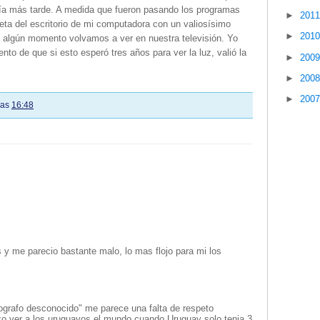
ía más tarde. A medida que fueron pasando los programas
►
201
ta del escritorio de mi computadora con un valiosísimo
►
201
en algún momento volvamos a ver en nuestra televisión. Yo
nto de que si esto esperó tres años para ver la luz, valió la
►
200
►
200
►
200
las
16:48
 y me parecio bastante malo, lo mas flojo para mi los
ografo desconocido" me parece una falta de respeto
izo ver a los uruguayos el mundo cuando Uruguay solo tenia 3