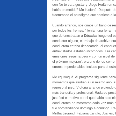
con No te va a gustar y Diego Forlán en c
había prometido? Me ilusioné. Después d
fracturando el paradigma que sostiene a la
Cuando arrancó, nos dimos un baño de rea
por todos los frentes. “Tenían una ferrari
que defenestraban a
Décadas
luego del e
conductor alguno, el trabajo de archivo er
conductora estaba desacatada, el conductor
entrevistados estaban incómodos. Era car
emisiones seguiría peor y con un nivel de 
el próximo mejoran”, era uno de los come
errores imperdonables incluso para el estr
Me equivoqué. Al programa siguiente había
momentos que aludían a un mismo año, sin
regreso al piso. Victoria arrancó pidiendo
más tranquila y profesional. Rada se pres
justificó el motivo por el que había sido 
conductores se mostraron cada vez más sue
fue sorprendiendo domingo a domingo. Reg
Mirtha Legrand, Fabiana Cantilo, Juanes,