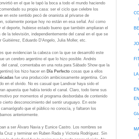
onvirtió en el que le tapó la boca a todo el mundo haciendo
ncomendado su propia casa: ser el ciclo que celebre los
CO
e en este sentido pecó de onanista al privarse de
sión, solamente porque hoy no están en esa señal. Así como
 y el deporte, hubiese estado bueno que también ampliaran el
BE
 de la televisión, independientemente del canal en el que se
Guitiérrez, Eduardo D’Angelo, Julia Moller, etc.
JO
lles que evidencian la cabeza con la que se desarrolló este
FI
fue un cerebro argentino el que lo hizo posible. Andrés
es del canal, comentaba en una nota para Sábado Show que la
entino) los hizo hacer en
Día Perfecto
cosas que a ellos
LA
écadas
fue una producción ambiciosamente argentina. Con
o en el olvido. No es casual que Landivar haya sido el
EN
gran apuesta que había tenido el canal. Claro, todo tiene sus
o motivo por momentos el programa desbordaba de contenido
EN
de cierto desconocimiento del sentir uruguayo. En este
amarógrafo que el público no conocía, y faltaron los
GI
bamos anteriormente.
iban a ser Álvaro Navia y Eunice Castro. Los nombres se
MA
la Cruz y terminar en Ruben Rada y Victoria Rodríguez. Sin