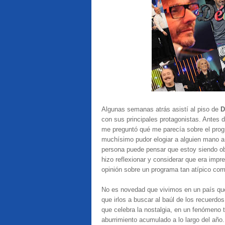
Algunas semanas atrás asistí al piso de
D
con sus principales protagonistas. Antes d
me preguntó qué me parecía sobre el pro
muchísimo pudor elogiar a alguien mano a 
persona puede pensar que estoy siendo ob
hizo reflexionar y considerar que era impre
opinión sobre un programa tan atípico co
No es novedad que vivimos en un país que
que irlos a buscar al baúl de los recuerd
que celebra la nostalgia, en un fenómeno 
aburrimiento acumulado a lo largo del año