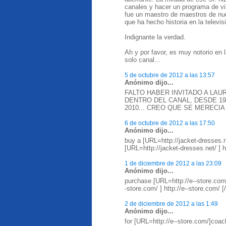
canales y hacer un programa de vi
fue un maestro de maestros de nuest
que ha hecho historia en la televi
Indignante la verdad.
Ah y por favor, es muy notorio en l
solo canal...
5 de octubre de 2012 a las 13:57
Anónimo dijo...
FALTO HABER INVITADO A LAU
DENTRO DEL CANAL, DESDE 1
2010... CREO QUE SE MERECI
6 de octubre de 2012 a las 17:50
Anónimo dijo...
buy a [URL=http://jacket-dresses.
[URL=http://jacket-dresses.net/ ] h
1 de diciembre de 2012 a las 23:09
Anónimo dijo...
purchase [URL=http://e--store.com
-store.com/ ] http://e--store.com/ 
2 de diciembre de 2012 a las 1:49
Anónimo dijo...
for [URL=http://e--store.com/]coa