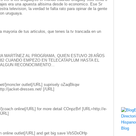
ajes era una apuesta altisima desde lo economico. Ese Sr
ra television, la verdad te falta rato para opinar de la gente
sion uruguaya.
a mayoria de tus articulos, que tenes la tv trancada en un
RA MARTÍNEZ AL PROGRAMA, QUIEN ESTUVO 28 AÑOS
982 CUANDO EMPEZO EN TELECATAPLUM HASTA EL
A ALGUN RECONOCIMIENTO...
net/]moncler outlet[/URL] suprisely oZaqBkqw
ttp://jacket-dresses.net/ [/URL]
/]coach online[/URL] for more detail COnpzBrf [URL=http://e-
[/URL]
ch online outlet[/URL] and get big save VbSDoOHp