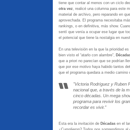
tiene que contar al menos con un ciclo d
otra vez
, realicé una columna para este mi
material de archivo, pero reparando en qu
aprovechada. El programa necesitaba más 
rankings, o en definitiva, más show. Cua
sentí que venía a ocupar ese lugar que t
el potencial que tiene la nostalgia en nues
En una televisión en la que la prioridad 
bien visto el “atarlo con alambre”,
Década
que a priori no parecían que se podrían ll
que por ese motivo haya habido tantos det
que el programa quedara a medio camino d
"Victoria Rodríguez y Ruben 
nacional que, a través de la 
cinco décadas. Un mega show 
programa para revivir los gr
recordar es vivir.”
Esta era la invitación de
Décadas
en el l
¿Cumplieron? Todos nos sorprendimos al 