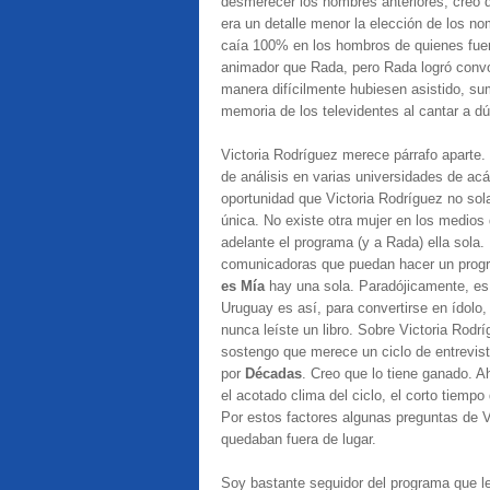
desmerecer los nombres anteriores, creo qu
era un detalle menor la elección de los n
caía 100% en los hombros de quienes fue
animador que Rada, pero Rada logró convoc
manera difícilmente hubiesen asistido, 
memoria de los televidentes al cantar a dú
Victoria Rodríguez merece párrafo aparte.
de análisis en varias universidades de ac
oportunidad que Victoria Rodríguez no sol
única. No existe otra mujer en los medios
adelante el programa (y a Rada) ella sola
comunicadoras que puedan hacer un progr
es Mía
hay una sola. Paradójicamente, es
Uruguay es así, para convertirse en ídolo
nunca leíste un libro. Sobre Victoria Rod
sostengo que merece un ciclo de entrevi
por
Décadas
. Creo que lo tiene ganado. Ah
el acotado clima del ciclo, el corto tiempo
Por estos factores algunas preguntas de V
quedaban fuera de lugar.
Soy bastante seguidor del programa que le