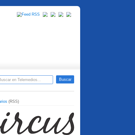
rios
(RSS)