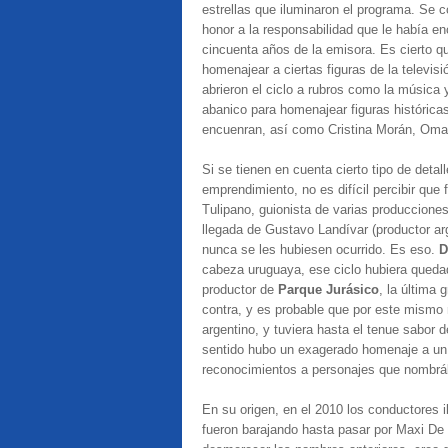
estrellas que iluminaron el programa. Se c
honor a la responsabilidad que le había e
cincuenta años de la emisora. Es cierto qu
homenajear a ciertas figuras de la televi
abrieron el ciclo a rubros como la música
abanico para homenajear figuras históricas
encuenran, así como Cristina Morán, Omar 
Si se tienen en cuenta cierto tipo de deta
emprendimiento, no es difícil percibir que 
Tulipano, guionista de varias produccion
llegada de Gustavo Landívar (productor arg
nunca se les hubiesen ocurrido. Es eso.
D
cabeza uruguaya, ese ciclo hubiera quedad
productor de
Parque Jurásico
, la última 
contra, y es probable que por este mism
argentino, y tuviera hasta el tenue sabor 
sentido hubo un exagerado homenaje a un c
reconocimientos a personajes que nombrá
En su origen, en el 2010 los conductores 
fueron barajando hasta pasar por Maxi De 