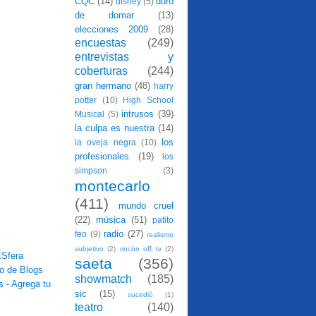
CQC
(14)
duro
disney
(5)
de domar
(13)
elecciones 2009
(28)
encuestas
(249)
entrevistas y
coberturas
(244)
gran hermano
(48)
harry
potter
(10)
High School
intrusos
(39)
Musical
(5)
la culpa es nuestra
(14)
los
la oveja negra
(10)
profesionales
(19)
los
simpson
(3)
montecarlo
(411)
mundo cruel
(22)
música
(51)
patito
radio
(27)
feo
(9)
realismo
subjetivo
(2)
rincón off tv
(2)
saeta
(356)
showmatch
(185)
sic
(15)
sucedió
(1)
teatro
(140)