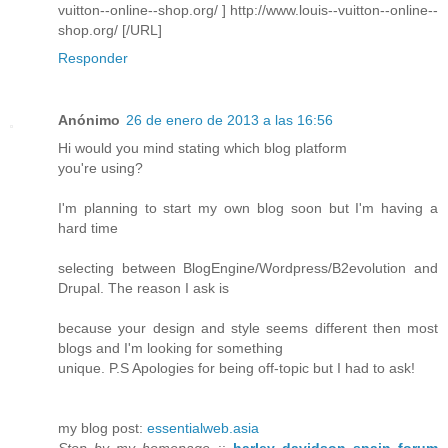
vuitton--online--shop.org/ ] http://www.louis--vuitton--online--
shop.org/ [/URL]
Responder
Anónimo
26 de enero de 2013 a las 16:56
Hi would you mind stating which blog platform
you're using?
I'm planning to start my own blog soon but I'm having a
hard time
selecting between BlogEngine/Wordpress/B2evolution and
Drupal. The reason I ask is
because your design and style seems different then most
blogs and I'm looking for something
unique. P.S Apologies for being off-topic but I had to ask!
my blog post:
essentialweb.asia
Stop by my homepage
::
harley davidson spain forum