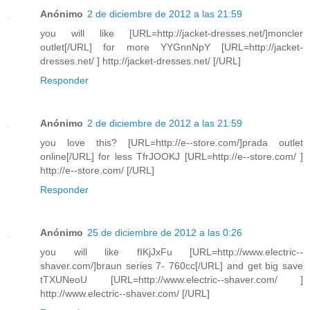
Anónimo
2 de diciembre de 2012 a las 21:59
you will like [URL=http://jacket-dresses.net/]moncler
outlet[/URL] for more YYGnnNpY [URL=http://jacket-
dresses.net/ ] http://jacket-dresses.net/ [/URL]
Responder
Anónimo
2 de diciembre de 2012 a las 21:59
you love this? [URL=http://e--store.com/]prada outlet
online[/URL] for less TfrJOOKJ [URL=http://e--store.com/ ]
http://e--store.com/ [/URL]
Responder
Anónimo
25 de diciembre de 2012 a las 0:26
you will like fIKjJxFu [URL=http://www.electric--
shaver.com/]braun series 7- 760cc[/URL] and get big save
tTXUNeoU [URL=http://www.electric--shaver.com/ ]
http://www.electric--shaver.com/ [/URL]