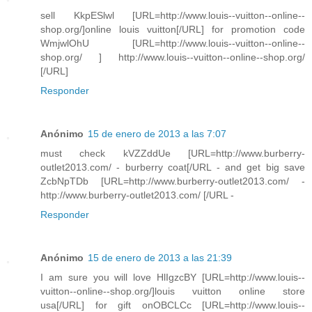
sell KkpESlwl [URL=http://www.louis--vuitton--online--
shop.org/]online louis vuitton[/URL] for promotion code
WmjwlOhU [URL=http://www.louis--vuitton--online--
shop.org/ ] http://www.louis--vuitton--online--shop.org/
[/URL]
Responder
Anónimo
15 de enero de 2013 a las 7:07
must check kVZZddUe [URL=http://www.burberry-
outlet2013.com/ - burberry coat[/URL - and get big save
ZcbNpTDb [URL=http://www.burberry-outlet2013.com/ -
http://www.burberry-outlet2013.com/ [/URL -
Responder
Anónimo
15 de enero de 2013 a las 21:39
I am sure you will love HlIgzcBY [URL=http://www.louis--
vuitton--online--shop.org/]louis vuitton online store
usa[/URL] for gift onOBCLCc [URL=http://www.louis--