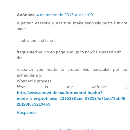
Anónimo
4 de marzo de 2013 a las 1:09
A person essentially assist to make seriously posts I might
state.
That is the first time I
frequented your web page and up to now? I amazed with
the
research you made to create this particular put up
extraordinary.
Wonderful process!
Here is my web-site
;
http://www.snowrider.ca/forum/profile.php?
mode=viewprofile&u=121519&sid=992524e71cb73bb48
2bf29f0c5219455
Responder