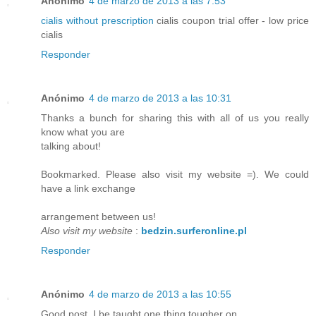
Anónimo
4 de marzo de 2013 a las 7:53
cialis without prescription
cialis coupon trial offer - low price
cialis
Responder
Anónimo
4 de marzo de 2013 a las 10:31
Thanks a bunch for sharing this with all of us you really
know what you are
talking about!
Bookmarked. Please also visit my website =). We could
have a link exchange
arrangement between us!
Also visit my website
:
bedzin.surferonline.pl
Responder
Anónimo
4 de marzo de 2013 a las 10:55
Good post. I be taught one thing tougher on