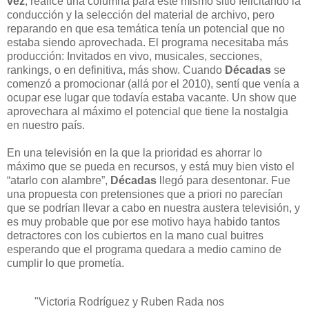
vez
, realicé una columna para este mismo sitio felicitando la
conducción y la selección del material de archivo, pero
reparando en que esa temática tenía un potencial que no
estaba siendo aprovechada. El programa necesitaba más
producción: Invitados en vivo, musicales, secciones,
rankings, o en definitiva, más show. Cuando
Décadas
se
comenzó a promocionar (allá por el 2010), sentí que venía a
ocupar ese lugar que todavía estaba vacante. Un show que
aprovechara al máximo el potencial que tiene la nostalgia
en nuestro país.
En una televisión en la que la prioridad es ahorrar lo
máximo que se pueda en recursos, y está muy bien visto el
“atarlo con alambre”,
Décadas
llegó para desentonar. Fue
una propuesta con pretensiones que a priori no parecían
que se podrían llevar a cabo en nuestra austera televisión, y
es muy probable que por ese motivo haya habido tantos
detractores con los cubiertos en la mano cual buitres
esperando que el programa quedara a medio camino de
cumplir lo que prometía.
"Victoria Rodríguez y Ruben Rada nos