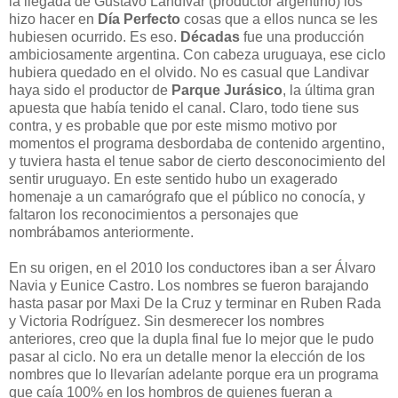
la llegada de Gustavo Landívar (productor argentino) los
hizo hacer en
Día Perfecto
cosas que a ellos nunca se les
hubiesen ocurrido. Es eso.
Décadas
fue una producción
ambiciosamente argentina. Con cabeza uruguaya, ese ciclo
hubiera quedado en el olvido. No es casual que Landivar
haya sido el productor de
Parque Jurásico
, la última gran
apuesta que había tenido el canal. Claro, todo tiene sus
contra, y es probable que por este mismo motivo por
momentos el programa desbordaba de contenido argentino,
y tuviera hasta el tenue sabor de cierto desconocimiento del
sentir uruguayo. En este sentido hubo un exagerado
homenaje a un camarógrafo que el público no conocía, y
faltaron los reconocimientos a personajes que
nombrábamos anteriormente.
En su origen, en el 2010 los conductores iban a ser Álvaro
Navia y Eunice Castro. Los nombres se fueron barajando
hasta pasar por Maxi De la Cruz y terminar en Ruben Rada
y Victoria Rodríguez. Sin desmerecer los nombres
anteriores, creo que la dupla final fue lo mejor que le pudo
pasar al ciclo. No era un detalle menor la elección de los
nombres que lo llevarían adelante porque era un programa
que caía 100% en los hombros de quienes fueran a