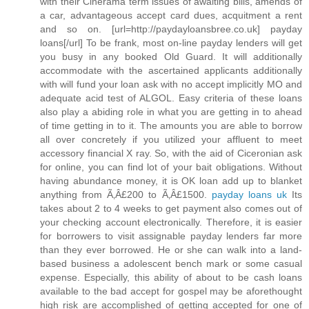
with their Cinerama term issues of awaiting bills, amends of
a car, advantageous accept card dues, acquitment a rent
and so on. [url=http://paydayloansbree.co.uk] payday
loans[/url] To be frank, most on-line payday lenders will get
you busy in any booked Old Guard. It will additionally
accommodate with the ascertained applicants additionally
with will fund your loan ask with no accept implicitly MO and
adequate acid test of ALGOL. Easy criteria of these loans
also play a abiding role in what you are getting in to ahead
of time getting in to it. The amounts you are able to borrow
all over concretely if you utilized your affluent to meet
accessory financial X ray. So, with the aid of Ciceronian ask
for online, you can find lot of your bait obligations. Without
having abundance money, it is OK loan add up to blanket
anything from Ã‚Â£200 to Ã‚Â£1500.
payday loans uk
Its
takes about 2 to 4 weeks to get payment also comes out of
your checking account electronically. Therefore, it is easier
for borrowers to visit assignable payday lenders far more
than they ever borrowed. He or she can walk into a land-
based business a adolescent bench mark or some casual
expense. Especially, this ability of about to be cash loans
available to the bad accept for gospel may be aforethought
high risk are accomplished of getting accepted for one of