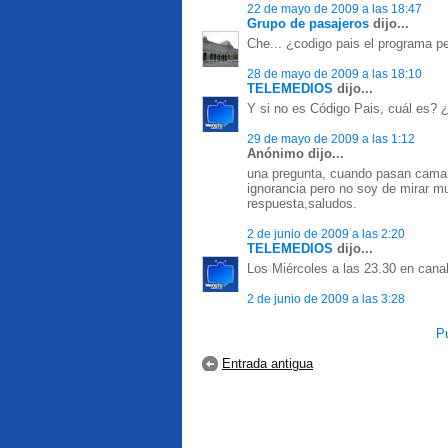
22 de mayo de 2009 a las 18:47
Grupo de pasajeros
dijo...
Che... ¿codigo pais el programa pe
28 de mayo de 2009 a las 18:10
TELEMEDIOS
dijo...
Y si no es Código Pais, cuál es?
29 de mayo de 2009 a las 1:12
Anónimo dijo...
una pregunta, cuando pasan camara
ignorancia pero no soy de mirar m
respuesta,saludos.
2 de junio de 2009 a las 2:20
TELEMEDIOS
dijo...
Los Miércoles a las 23.30 en canal
2 de junio de 2009 a las 3:28
Pu
Entrada antigua