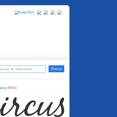
rios
(RSS)