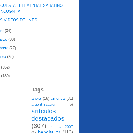
CUESTA TELEMENTAL SABATINO:
INCÓGNITA
S VIDEOS DEL MES
ril
(34)
arzo
(33)
ebrero
(27)
nero
(25)
8
(362)
7
(189)
Tags
ahora
(19)
américa
(31)
argentinización
(5)
artículos
destacados
(607)
balance 2007
bendita tv
(113)
(6)