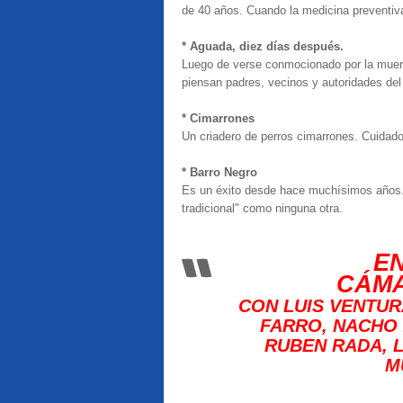
de 40 años. Cuando la medicina preventiva
* Aguada, diez días después.
Luego de verse conmocionado por la muerte
piensan padres, vecinos y autoridades de
* Cimarrones
Un criadero de perros cimarrones. Cuidado
* Barro Negro
Es un éxito desde hace muchísimos años. 
tradicional" como ninguna otra.
EN
CÁMA
CON
LUIS VENTUR
FARRO, NACHO 
RUBEN RADA, 
M