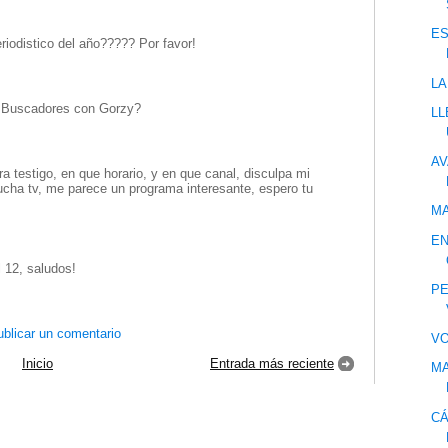
ES
riodistico del año????? Por favor!
LA
 ¿Buscadores con Gorzy?
LL
AV
 testigo, en que horario, y en que canal, disculpa mi
ucha tv, me parece un programa interesante, espero tu
MA
EN
 12, saludos!
PE
blicar un comentario
VO
Inicio
Entrada más reciente
MA
CÁ