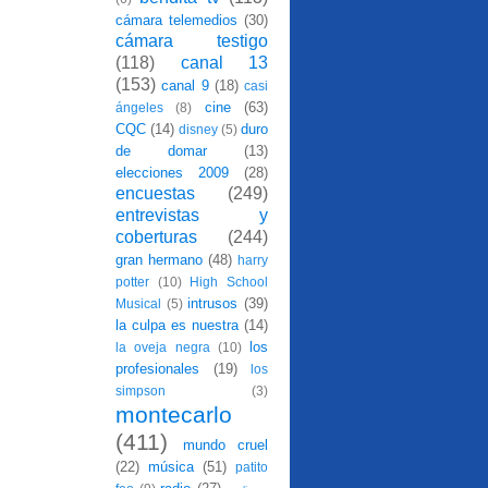
cámara telemedios
(30)
cámara testigo
(118)
canal 13
(153)
canal 9
(18)
casi
cine
(63)
ángeles
(8)
CQC
(14)
duro
disney
(5)
de domar
(13)
elecciones 2009
(28)
encuestas
(249)
entrevistas y
coberturas
(244)
gran hermano
(48)
harry
potter
(10)
High School
intrusos
(39)
Musical
(5)
la culpa es nuestra
(14)
los
la oveja negra
(10)
profesionales
(19)
los
simpson
(3)
montecarlo
(411)
mundo cruel
(22)
música
(51)
patito