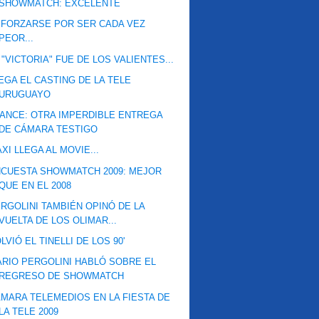
SHOWMATCH: EXCELENTE
FORZARSE POR SER CADA VEZ
PEOR...
 "VICTORIA" FUE DE LOS VALIENTES...
EGA EL CASTING DE LA TELE
URUGUAYO
ANCE: OTRA IMPERDIBLE ENTREGA
DE CÁMARA TESTIGO
XI LLEGA AL MOVIE...
CUESTA SHOWMATCH 2009: MEJOR
QUE EN EL 2008
RGOLINI TAMBIÉN OPINÓ DE LA
VUELTA DE LOS OLIMAR...
LVIÓ EL TINELLI DE LOS 90'
RIO PERGOLINI HABLÓ SOBRE EL
REGRESO DE SHOWMATCH
MARA TELEMEDIOS EN LA FIESTA DE
LA TELE 2009