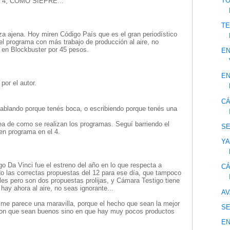
TO
4, COMO SIEPRE...
TE
 ajena. Hoy miren Código País que es el gran periodístico
el programa con más trabajo de producción al aire, no
ar en Blockbuster por 45 pesos.
EN
EN
por el autor.
CÁ
ablando porque tenés boca, o escribiendo porque tenés una
a de como se realizan los programas. Seguí barriendo el
S
en programa en el 4.
YA
o Da Vinci fue el estreno del año en lo que respecta a
CÁ
endo las correctas propuestas del 12 para ese día, que tampoco
les pero son dos propuestas prolijas, y Cámara Testigo tiene
hay ahora al aire, no seas ignorante...
AV
me parece una maravilla, porque el hecho que sean la mejor
S
 con que sean buenos sino en que hay muy pocos productos
E