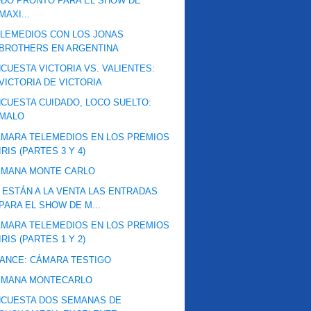
DO PRONTO PARA EL SHOW DE
MAXI...
LEMEDIOS CON LOS JONAS
BROTHERS EN ARGENTINA
CUESTA VICTORIA VS. VALIENTES:
VICTORIA DE VICTORIA
CUESTA CUIDADO, LOCO SUELTO:
MALO
MARA TELEMEDIOS EN LOS PREMIOS
IRIS (PARTES 3 Y 4)
EMANA MONTE CARLO
 ESTÁN A LA VENTA LAS ENTRADAS
PARA EL SHOW DE M...
MARA TELEMEDIOS EN LOS PREMIOS
IRIS (PARTES 1 Y 2)
ANCE: CÁMARA TESTIGO
EMANA MONTECARLO
NCUESTA DOS SEMANAS DE