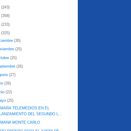
2
(243)
1
(358)
0
(233)
9
(325)
iciembre
(30)
oviembre
(25)
ctubre
(25)
eptiembre
(26)
gosto
(27)
lio
(26)
nio
(22)
ayo
(25)
MARA TELEMEDIOS EN EL
LANZAMIENTO DEL SEGUNDO L...
EMANA MONTE CARLO