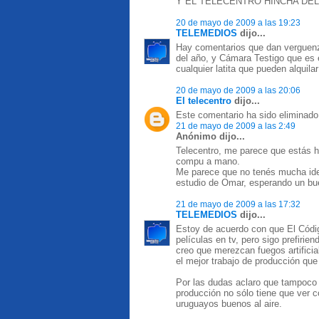
Y EL TELECENTRO HINCHA DEL 
20 de mayo de 2009 a las 19:23
TELEMEDIOS
dijo...
Hay comentarios que dan verguenza
del año, y Cámara Testigo que es 
cualquier latita que pueden alquil
20 de mayo de 2009 a las 20:06
El telecentro
dijo...
Este comentario ha sido eliminado 
21 de mayo de 2009 a las 2:49
Anónimo dijo...
Telecentro, me parece que estás h
compu a mano.
Me parece que no tenés mucha ide
estudio de Omar, esperando un bu
21 de mayo de 2009 a las 17:32
TELEMEDIOS
dijo...
Estoy de acuerdo con que El Códig
películas en tv, pero sigo prefiri
creo que merezcan fuegos artificia
el mejor trabajo de producción que 
Por las dudas aclaro que tampoco 
producción no sólo tiene que ver
uruguayos buenos al aire.