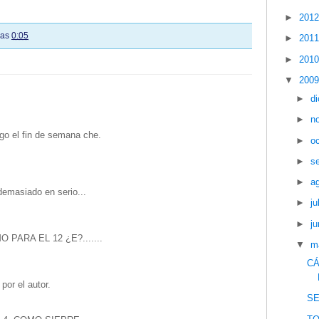
►
201
las
0:05
►
201
►
201
▼
200
►
d
►
n
rgo el fin de semana che.
►
o
►
s
►
a
demasiado en serio...
►
ju
►
ju
PARA EL 12 ¿E?.......
▼
m
CÁ
por el autor.
S