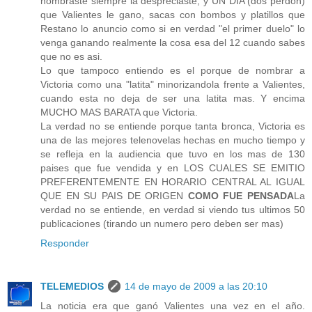
nombraste siempre la despreciaste, y UN DIA (dos perdon)
que Valientes le gano, sacas con bombos y platillos que
Restano lo anuncio como si en verdad "el primer duelo" lo
venga ganando realmente la cosa esa del 12 cuando sabes
que no es asi.
Lo que tampoco entiendo es el porque de nombrar a
Victoria como una "latita" minorizandola frente a Valientes,
cuando esta no deja de ser una latita mas. Y encima
MUCHO MAS BARATA que Victoria.
La verdad no se entiende porque tanta bronca, Victoria es
una de las mejores telenovelas hechas en mucho tiempo y
se refleja en la audiencia que tuvo en los mas de 130
paises que fue vendida y en LOS CUALES SE EMITIO
PREFERENTEMENTE EN HORARIO CENTRAL AL IGUAL
QUE EN SU PAIS DE ORIGEN
COMO FUE PENSADA
La
verdad no se entiende, en verdad si viendo tus ultimos 50
publicaciones (tirando un numero pero deben ser mas)
Responder
TELEMEDIOS
14 de mayo de 2009 a las 20:10
La noticia era que ganó Valientes una vez en el año.