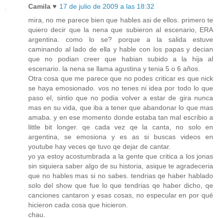
Camila ♥
17 de julio de 2009 a las 18:32
mira, no me parece bien que hables asi de ellos. primero te
quiero decir que la nena que subieron al escenario, ERA
argentina. como lo se? porque a la salida estuve
caminando al lado de ella y hable con los papas y decian
que no podian creer que habian subido a la hija al
escenario. la nena se llama agustina y tenia 5 o 6 años.
Otra cosa que me parece que no podes criticar es que nick
se haya emosionado. vos no tenes ni idea por todo lo que
paso el, sintio que no podia volver a estar de gira nunca
mas en su vida, que iba a tener que abandonar lo que mas
amaba. y en ese momento donde estaba tan mal escribio a
little bit longer. qe cada vez qe la canta, no solo en
argentina, se emosiona y es as si buscas videos en
youtube hay veces qe tuvo qe dejar de cantar.
yo ya estoy acostumbrada a la gente que critica a los jonas
sin siquiera saber algo de su historia, asique te agradeceria
que no hables mas si no sabes. tendrias qe haber hablado
solo del show que fue lo que tendrias qe haber dicho, qe
canciones cantaron y esas cosas, no especular en por qué
hicieron cada cosa que hicieron.
chau.