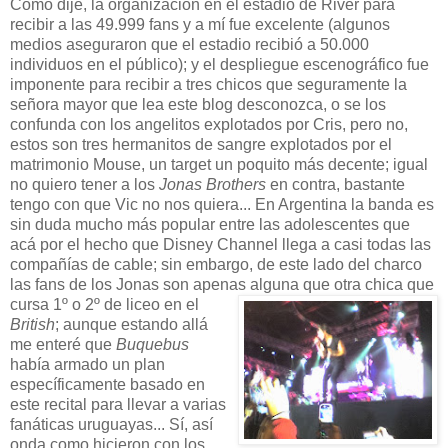
Como dije, la organización en el estadio de River para
recibir a las 49.999 fans y a mí fue excelente (algunos
medios aseguraron que el estadio recibió a 50.000
individuos en el público); y el despliegue escenográfico fue
imponente para recibir a tres chicos que seguramente la
señora mayor que lea este blog desconozca, o se los
confunda con los angelitos explotados por Cris, pero no,
estos son tres hermanitos de sangre explotados por el
matrimonio Mouse, un target un poquito más decente; igual
no quiero tener a los
Jonas Brothers
en contra, bastante
tengo con que Vic no nos quiera... En Argentina la banda es
sin duda mucho más popular entre las adolescentes que
acá por el hecho que Disney Channel llega a casi todas las
compañías de cable; sin embargo, de este lado del charco
las fans de los Jonas son apenas alguna que otra chica que
cursa 1º o 2º de liceo
en el
British
; aunque estando allá
me enteré que
Buquebus
había armado un plan
específicamente basado en
este recital para llevar a varias
fanáticas uruguayas... Sí, así
onda como hicieron con los