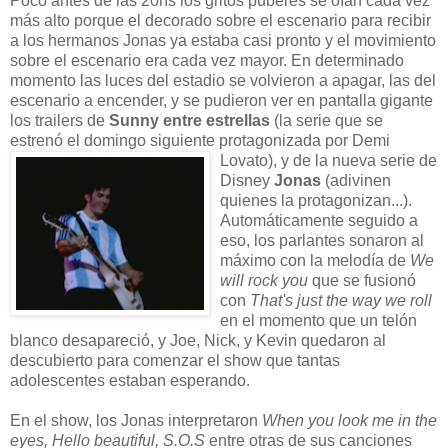
Poco antes de las 20hs los gritos púberes se oían cada vez
más alto porque el decorado sobre el escenario para recibir
a los hermanos Jonas ya estaba casi pronto y el movimiento
sobre el escenario era cada vez mayor. En determinado
momento las luces del estadio se volvieron a apagar, las del
escenario a encender, y se pudieron ver en pantalla gigante
los trailers de
Sunny entre estrellas
(la serie que se
estrenó el domingo siguiente protagonizada por Demi
Lovato), y
de la nueva serie de
Disney
Jonas
(adivinen
quienes la protagonizan...).
Automáticamente seguido a
eso, los parlantes sonaron al
máximo con la melodía de
We
will rock you
que se fusionó
con
That's just the way we roll
en el momento que
un telón
blanco desapareció, y Joe, Nick, y Kevin quedaron al
descubierto para comenzar el show que tantas
adolescentes estaban esperando.
En el show, los Jonas interpretaron
When you look me in the
eyes, Hello beautiful, S.O.S
entre otras de
sus canciones