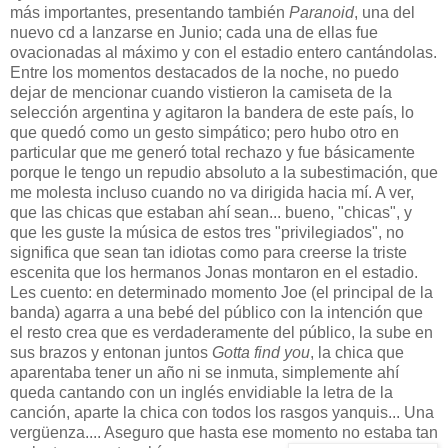
más importantes, presentando también
Paranoid
, una del
nuevo cd a lanzarse en Junio; cada una de ellas fue
ovacionadas al máximo y con el estadio entero cantándolas.
Entre los momentos destacados de la noche, no puedo
dejar de mencionar cuando vistieron la camiseta de la
selección argentina y agitaron la bandera de este país, lo
que quedó como un gesto simpático; pero hubo otro en
particular que me generó total rechazo y fue básicamente
porque le tengo un repudio absoluto a la subestimación, que
me molesta incluso cuando no va dirigida hacia mí. A ver,
que las chicas que estaban ahí sean... bueno, "chicas", y
que les guste la música de estos tres "privilegiados", no
significa que sean tan idiotas como para creerse la triste
escenita que los hermanos Jonas montaron en el estadio.
Les cuento: en determinado momento Joe (el principal de la
banda) agarra a una bebé del público con la intención que
el resto crea que es verdaderamente del público, la sube en
sus brazos y entonan juntos
Gotta find you
, la chica que
aparentaba tener un año ni se inmuta, simplemente ahí
queda cantando con un inglés envidiable la letra de la
canción, aparte la chica con todos los rasgos yanquis... Una
vergüenza.... Aseguro que hasta ese momento no estaba tan