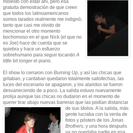
molesto con estar ahí, pero esa
gratuita demostración de que creen
que todos los latinoamericanos
somos tarados realmente me indignó;
tanto que casi me olvido de
mencionar el otro momento
bochornoso en el que Nick (el que no
es Joe) hace de cuenta que se
quiebra y hace un esfuerzo
sobrehumano para seguir tocando
A
little bit longer
el piano.
El show lo cerraron con
Burning Up
, y así las chicas que
gritaban, y cantaban quedaron totalmente satisfechas, las
luces del escenario se apagaron, y los alaridos se fueron
desvaneciendo de a poco. La salida estuvo nuevamente
prolija aunque las chicas no dudaron en el momento de
querer tirar abajo nuevas barreras que las podían distanciar
de sus ídolos. A la salida, más
gente lucraba con la venta de
fotos y pósters de los
Jonas
Brothers
, y una hora después
ya no quedaba nadie en esa