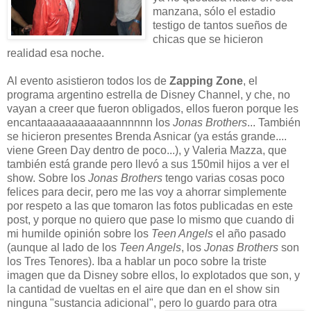
manzana, sólo el estadio
testigo de tantos sueños de
chicas que se hicieron
realidad esa noche.
Al evento asistieron todos los de
Zapping Zone
, el
programa argentino estrella de Disney Channel, y che, no
vayan a creer que fueron obligados, ellos fueron porque les
encantaaaaaaaaaaaannnnnn los
Jonas Brothers
... También
se hicieron presentes Brenda Asnicar (ya estás grande....
viene Green Day dentro de poco...), y Valeria Mazza, que
también está grande pero llevó a sus 150mil hijos a ver el
show. Sobre los
Jonas Brothers
tengo varias cosas poco
felices para decir, pero me las voy a ahorrar simplemente
por respeto a las que tomaron las fotos publicadas en este
post, y porque no quiero que pase lo mismo que cuando di
mi humilde opinión sobre los
Teen Angels
el año pasado
(aunque al lado de los
Teen Angels
, los
Jonas Brothers
son
los Tres Tenores). Iba a hablar un poco sobre la triste
imagen que da Disney sobre ellos, lo explotados que son, y
la cantidad de vueltas en el aire que dan en el show sin
ninguna "sustancia adicional", pero lo guardo para otra