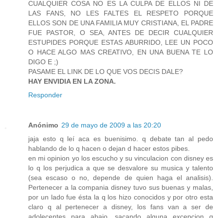
CUALQUIER COSA NO ES LA CULPA DE ELLOS NI DE
LAS FANS, NO LES FALTES EL RESPETO PORQUE
ELLOS SON DE UNA FAMILIA MUY CRISTIANA, EL PADRE
FUE PASTOR, O SEA, ANTES DE DECIR CUALQUIER
ESTUPIDES PORQUE ESTAS ABURRIDO, LEE UN POCO
O HACE ALGO MAS CREATIVO, EN UNA BUENA TE LO
DIGO E ;)
PASAME EL LINK DE LO QUE VOS DECIS DALE?
HAY ENVIDIA EN LA ZONA.
Responder
Anónimo
29 de mayo de 2009 a las 20:20
jaja esto q leí aca es buenisimo. q debate tan al pedo
hablando de lo q hacen o dejan d hacer estos pibes.
en mi opinion yo los escucho y su vinculacion con disney es
lo q los perjudica a que se desvalore su musica y talento
(sea escaso o no, depende de quien haga el analisis).
Pertenecer a la compania disney tuvo sus buenas y malas,
por un lado fue ésta la q los hizo conocidos y por otro esta
claro q al pertenecer a disney, los fans van a ser de
adolecentes para abajo, sacando alguna excepcion q