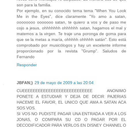
son para la familia.
Por ejemplo, en su conocido tema tema "When You Look
Me in the Eyes", dice claramente "Yo amo a satan,
oooooooo ooooooo satan, te quiero a vos y de paso me
cojo a jesus, ohhhhhhh ohhhhhh satan, hagamos el mal y
matemos a la virgen. Te traje una poronga de goma para
que se la metas a maría, ohhhhh ohhhhh satán". Esto está
comprobado por musicólogos y hay un excelente informe
proporcionado por la revista "Grump". Saludos de
Fernando
Responder
JBFAN;)
29 de mayo de 2009 a las 20:04
CUEEEEEEEEEEEEEEEEEEEEEEEEEEE ANONIMO
PONETE A ESTUDIAR Y DEJA DE DECIR PAJERIAS
HACEME EL FAVOR, EL UNICO QUE AMA A SATAN ACA
SOS VOS.
SI VOS NO PUDISTE PAGAR UNA ENTRADA A VER A LOS
JONAS, O COMPARA SU CD O PAGAR POR EL
DECODIFICADOR PARA VERLOS EN DISNEY CHANNEL O