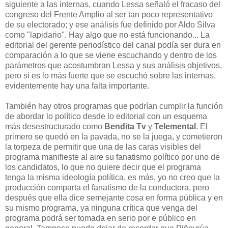
siguiente a las internas, cuando Lessa señaló el fracaso del
congreso del Frente Amplio al ser tan poco representativo
de su electorado; y ese análisis fue definido por Aldo Silva
como "lapidario". Hay algo que no está funcionando... La
editorial del gerente periodístico del canal podía ser dura en
comparación a lo que se viene escuchando y dentro de los
parámetros que acostumbran Lessa y sus análisis objetivos,
pero si es lo más fuerte que se escuchó sobre las internas,
evidentemente hay una falta importante.
También hay otros programas que podrían cumplir la función
de abordar lo político desde lo editorial con un esquema
más desestructurado como
Bendita Tv
y
Telemental
. El
primero se quedó en la pavada, no se la juega, y cometieron
la torpeza de permitir que una de las caras visibles del
programa manifieste al aire su fanatismo político por uno de
los candidatos, lo que no quiere decir que el programa
tenga la misma ideología política, es más, yo no creo que la
producción comparta el fanatismo de la conductora, pero
después que ella dice semejante cosa en forma pública y en
su mismo programa, ya ninguna crítica que venga del
programa podrá ser tomada en serio por e público en