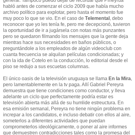
general. Tampoco puedo dejar de recordar que Piñeyrúa
habló antes de comenzar el ciclo 2009 que había mucho
archivo político para explotar, pero hasta el momento fue
muy poco lo que se vio. En el caso de
Telemental
, debo
reconocer que yo les tenía fe, pero me decepcionó, tuvieron
la oportunidad de ir a jugársela con notas más punzantes
pero se quedaron filmando los mensajes que la gente deja
mientras hace sus necesidades en baños públicos, o
preguntándole a los empleados de algún videoclub con
cuanta frecuencia se alquilan películas condicionadas; y
con la ida de Cotelo en la conducción, lo editorial desde el
piso se redujo a sus escuetas columnas.
El único oasis de la televisión uruguaya se llama
En la Mira
,
pero lamentablemente en la tv paga. Allí Gabriel Pereyra
demuestra que tiene condiciones como conductor, y lleva
adelante un ciclo que perfectamente podría estar es
televisión abierta más allá de su humlide estreuctura. En
esa emisión semanal, Pereyra no tiene ningún problema en
increpar a los candidatos, e incluso debatir con ellos al aire,
someterlos a diferentes actividades que puedan
comprometerlos ideológicamente, o poner al aire informes
que demuestren contradicciones tales como la promesa del