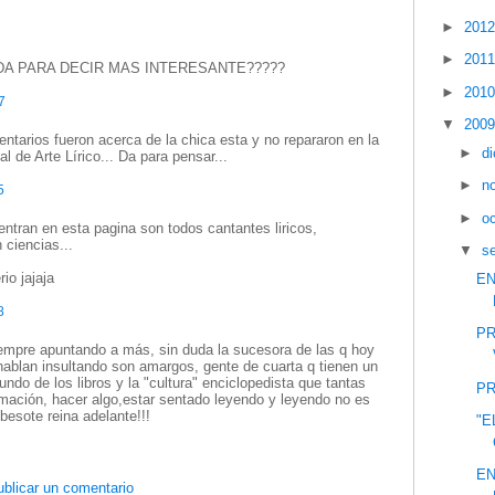
►
201
►
201
ADA PARA DECIR MAS INTERESANTE?????
►
201
7
▼
200
ntarios fueron acerca de la chica esta y no repararon en la
►
d
 de Arte Lírico... Da para pensar...
►
n
5
►
o
entran en esta pagina son todos cantantes liricos,
 ciencias...
▼
s
io jajaja
EN
8
PR
iempre apuntando a más, sin duda la sucesora de las q hoy
hablan insultando son amargos, gente de cuarta q tienen un
ndo de los libros y la "cultura" enciclopedista que tantas
PR
rmación, hacer algo,estar sentado leyendo y leyendo no es
besote reina adelante!!!
"E
EN
blicar un comentario