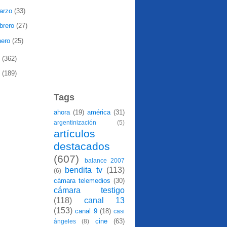
arzo
(33)
ebrero
(27)
nero
(25)
8
(362)
7
(189)
Tags
ahora
(19)
américa
(31)
argentinización
(5)
artículos
destacados
(607)
balance 2007
bendita tv
(113)
(6)
cámara telemedios
(30)
cámara testigo
(118)
canal 13
(153)
canal 9
(18)
casi
cine
(63)
ángeles
(8)