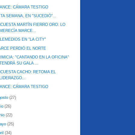
ANCE: CÁMARA TESTIGO
TA SEMANA, EN "SUCEDIÓ"...
CUESTA MARTÍN FIERRO ORO: LO
MERECÍA MARCE...
LEMEDIOS EN "LA CITY"
RCE PERDIÓ EL NORTE
IMICIA: "CANTANDO EN LA OFICINA"
TENDRÁ SU GALA ...
CUESTA CACHO: RETOMA EL
LIDERAZGO...
ANCE: CÁMARA TESTIGO
gosto
(27)
lio
(26)
nio
(22)
ayo
(25)
ril
(34)