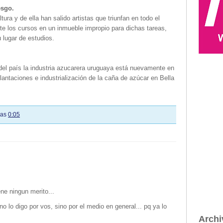
esgo.
ura y de ella han salido artistas que triunfan en todo el
e los cursos en un inmueble impropio para dichas tareas,
u lugar de estudios.
e del país la industria azucarera uruguaya está nuevamente en
antaciones e industrialización de la caña de azúcar en Bella
las
0:05
ne ningun merito...
no lo digo por vos, sino por el medio en general... pq ya lo
Archi