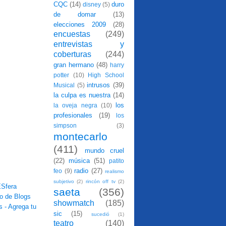
CQC
(14)
duro
disney
(5)
de domar
(13)
elecciones 2009
(28)
encuestas
(249)
entrevistas y
coberturas
(244)
gran hermano
(48)
harry
potter
(10)
High School
intrusos
(39)
Musical
(5)
la culpa es nuestra
(14)
los
la oveja negra
(10)
profesionales
(19)
los
simpson
(3)
montecarlo
(411)
mundo cruel
(22)
música
(51)
patito
radio
(27)
feo
(9)
realismo
subjetivo
(2)
rincón off tv
(2)
saeta
(356)
showmatch
(185)
sic
(15)
sucedió
(1)
teatro
(140)