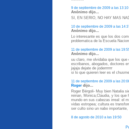
9 de septiembre de 2009 a las 13:10
Anónimo dijo...
SI, EN SERIO, NO HAY MAS N
10 de septiembre de 2009 a las 14:3
Anónimo dijo...
Lo interesante es que los dos come
problematica de la Escuela Nacional
11 de septiembre de 2009 a las 19:5
Anónimo dijo...
uu claro, me olvidaba que los que 
escribanos, abogados, doctores en
jajaja dejate de joderrrrrrr
si lo que quieren leer es el chusmer
11 de septiembre de 2009 a las 20:0
Roger
dijo...
Roger Bérgoli- Muy bien Natalia s
reinan, Monica,Claudia, y los que 
mundo en sus cabezas irreal: el mu
vidas estropea; cultura es transfo
ser culto sino un nabo importante, 
8 de agosto de 2010 a las 19:50
Pu