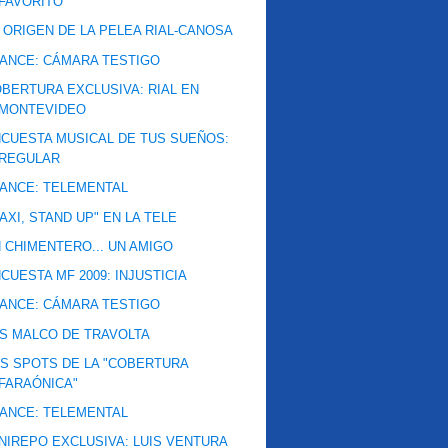
FAVORITO
 ORIGEN DE LA PELEA RIAL-CANOSA
ANCE: CÁMARA TESTIGO
BERTURA EXCLUSIVA: RIAL EN
MONTEVIDEO
CUESTA MUSICAL DE TUS SUEÑOS:
REGULAR
ANCE: TELEMENTAL
AXI, STAND UP" EN LA TELE
 CHIMENTERO... UN AMIGO
CUESTA MF 2009: INJUSTICIA
ANCE: CÁMARA TESTIGO
S MALCO DE TRAVOLTA
S SPOTS DE LA "COBERTURA
FARAÓNICA"
ANCE: TELEMENTAL
NIREPO EXCLUSIVA: LUIS VENTURA