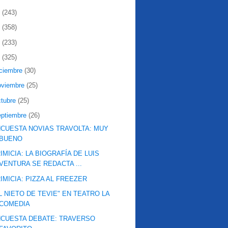
2
(243)
1
(358)
0
(233)
9
(325)
iciembre
(30)
oviembre
(25)
ctubre
(25)
eptiembre
(26)
CUESTA NOVIAS TRAVOLTA: MUY
BUENO
IMICIA: LA BIOGRAFÍA DE LUIS
VENTURA SE REDACTA ...
IMICIA: PIZZA AL FREEZER
L NIETO DE TEVIE" EN TEATRO LA
COMEDIA
CUESTA DEBATE: TRAVERSO