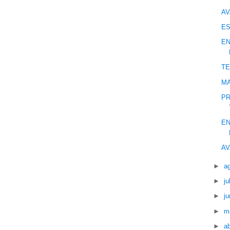
AV
ES
EN
TE
MA
PR
EN
AV
►
a
►
ju
►
ju
►
m
►
ab