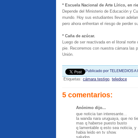
* Escuela Nacional de Arte Lírico, en ri
Depende del Ministerio de Educación y Cult
mundo. Hoy sus estudiantes llevan adelant
pero ahora enfrentan el riesgo de perder s
* Caña de azúcar.
Luego de ser reactivada en el litoral nort
pie. Recorremos con nuestra cámara las pl
Unión.
Publicado por
TELEMEDIOS
A 
Etiquetas:
cámara testigo
,
teledoce
5 comentarios:
Anónimo dijo...
que noticia tan interesante...
la wanda nara uruguaya, que no tie
mas q haberse puesto busto
q lamentable q esto sea noticia, y 
habia leido en tv show.
saludos