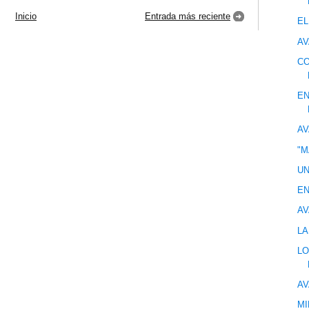
Inicio
Entrada más reciente
EL
AV
CO
EN
AV
"M
UN
EN
AV
LA
LO
AV
MI