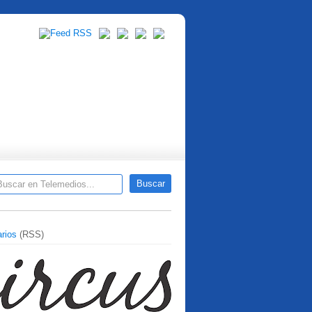
rios
(RSS)