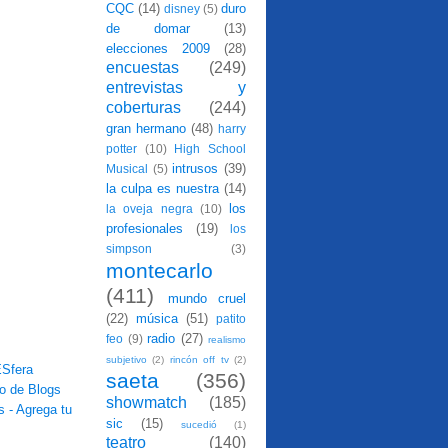
CQC
(14)
duro
disney
(5)
de domar
(13)
elecciones 2009
(28)
encuestas
(249)
entrevistas y
coberturas
(244)
gran hermano
(48)
harry
potter
(10)
High School
intrusos
(39)
Musical
(5)
la culpa es nuestra
(14)
los
la oveja negra
(10)
profesionales
(19)
los
simpson
(3)
montecarlo
(411)
mundo cruel
(22)
música
(51)
patito
radio
(27)
feo
(9)
realismo
subjetivo
(2)
rincón off tv
(2)
saeta
(356)
showmatch
(185)
sic
(15)
sucedió
(1)
teatro
(140)