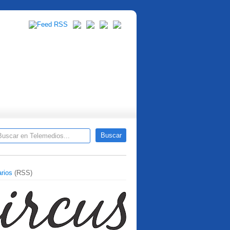
rios
(RSS)