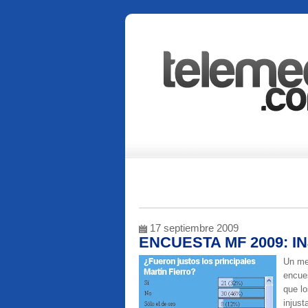
17 septiembre 2009
ENCUESTA MF 2009: I
Un me
encue
que l
injus