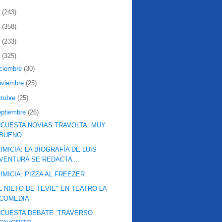
2
(243)
1
(358)
0
(233)
9
(325)
iciembre
(30)
oviembre
(25)
ctubre
(25)
eptiembre
(26)
CUESTA NOVIAS TRAVOLTA: MUY
BUENO
IMICIA: LA BIOGRAFÍA DE LUIS
VENTURA SE REDACTA ...
IMICIA: PIZZA AL FREEZER
L NIETO DE TEVIE" EN TEATRO LA
COMEDIA
CUESTA DEBATE: TRAVERSO