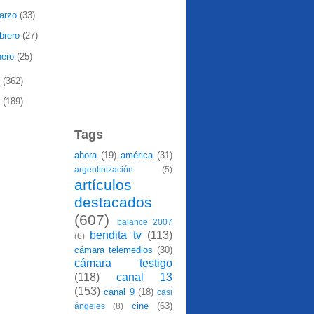
arzo
(33)
ebrero
(27)
nero
(25)
8
(362)
7
(189)
Tags
ahora
(19)
américa
(31)
argentinización
(5)
artículos
destacados
(607)
balance 2007
bendita tv
(113)
(6)
cámara telemedios
(30)
cámara testigo
(118)
canal 13
(153)
canal 9
(18)
casi
cine
(63)
ángeles
(8)