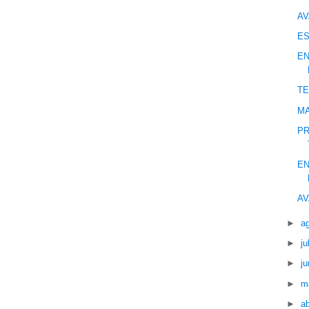
AV
ES
EN
TE
MA
PR
EN
AV
►
a
►
ju
►
ju
►
m
►
ab