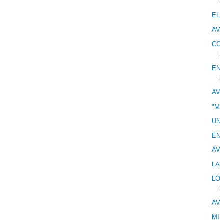
EL
AV
CO
EN
AV
"M
UN
EN
AV
LA
LO
AV
MI