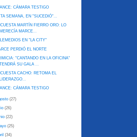
ANCE: CÁMARA TESTIGO
TA SEMANA, EN "SUCEDIÓ"...
CUESTA MARTÍN FIERRO ORO: LO
MERECÍA MARCE...
LEMEDIOS EN "LA CITY"
RCE PERDIÓ EL NORTE
IMICIA: "CANTANDO EN LA OFICINA"
TENDRÁ SU GALA ...
CUESTA CACHO: RETOMA EL
LIDERAZGO...
ANCE: CÁMARA TESTIGO
gosto
(27)
lio
(26)
nio
(22)
ayo
(25)
ril
(34)