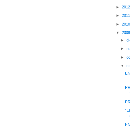
►
201
►
201
►
201
▼
200
►
d
►
n
►
o
▼
s
EN
PR
PR
"E
EN