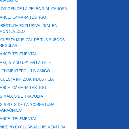
FAVORITO
 ORIGEN DE LA PELEA RIAL-CANOSA
ANCE: CÁMARA TESTIGO
BERTURA EXCLUSIVA: RIAL EN
MONTEVIDEO
CUESTA MUSICAL DE TUS SUEÑOS:
REGULAR
ANCE: TELEMENTAL
AXI, STAND UP" EN LA TELE
 CHIMENTERO... UN AMIGO
CUESTA MF 2009: INJUSTICIA
ANCE: CÁMARA TESTIGO
S MALCO DE TRAVOLTA
S SPOTS DE LA "COBERTURA
FARAÓNICA"
ANCE: TELEMENTAL
NIREPO EXCLUSIVA: LUIS VENTURA