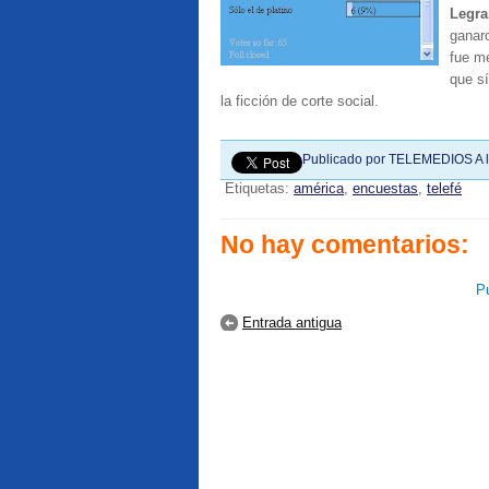
Legr
ganar
fue me
que sí
la ficción de corte social.
Publicado por
TELEMEDIOS
A 
Etiquetas:
américa
,
encuestas
,
telefé
No hay comentarios:
Pu
Entrada antigua