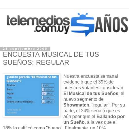
21 septiembre 2009
ENCUESTA MUSICAL DE TUS
SUEÑOS: REGULAR
Nuestra encuesta semanal
evidenció que el 39% de
nuestros votantes consideran
El Musical de tus Sueños
, el
nuevo segmento de
Showmatch,
"regular". Por su
parte, el 24% señaló que es
aún peor que el
Bailando por
un Sueño
, a la vez que el
18% lo calificó como "bueno". Finalmente, un 10%