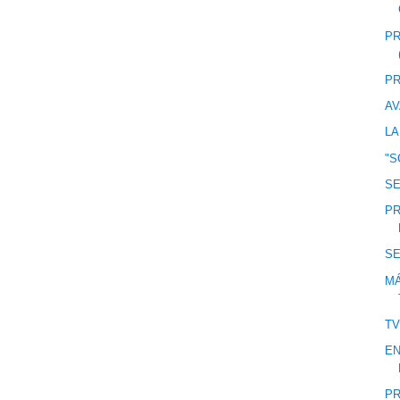
PR
PR
AV
LA
"S
S
PR
S
M
T
EN
PR