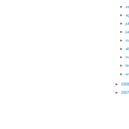
►
s
►
a
►
ju
►
ju
►
m
►
ab
►
m
►
f
►
e
►
200
►
200