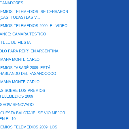
GANADORES
EMIOS TELEMEDIOS: SE CERRARON
(CASI TODAS) LAS V...
EMIOS TELEMEDIOS 2009: EL VIDEO
ANCE: CÁMARA TESTIGO
 TELE DE FIESTA
ÓLO PARA REÍR" EN ARGENTINA
EMANA MONTE CARLO
EMIOS TABARÉ 2009: ESTÁ
HABLANDO DEL FASANOOOOO
EMANA MONTE CARLO
ÁS SOBRE LOS PREMIOS
TELEMEDIOS 2009
VSHOW RENOVADO
CUESTA BALOTAJE: SE VIO MEJOR
EN EL 10
EMIOS TELEMEDIOS 2009: LOS