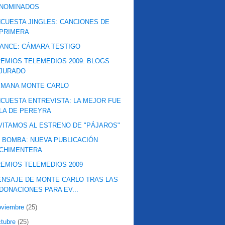
NOMINADOS
CUESTA JINGLES: CANCIONES DE
PRIMERA
ANCE: CÁMARA TESTIGO
EMIOS TELEMEDIOS 2009: BLOGS
JURADO
EMANA MONTE CARLO
CUESTA ENTREVISTA: LA MEJOR FUE
LA DE PEREYRA
VITAMOS AL ESTRENO DE "PÁJAROS"
 BOMBA: NUEVA PUBLICACIÓN
CHIMENTERA
EMIOS TELEMEDIOS 2009
NSAJE DE MONTE CARLO TRAS LAS
DONACIONES PARA EV...
oviembre
(25)
ctubre
(25)