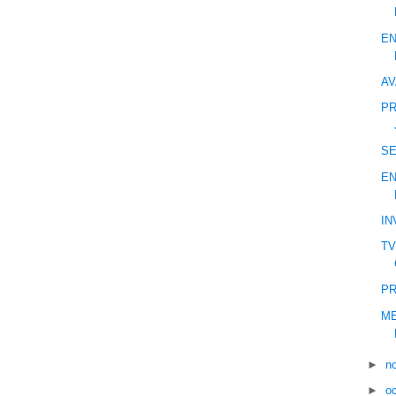
EN
AV
PR
S
EN
IN
TV
PR
ME
►
n
►
o