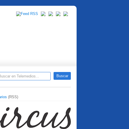
rios
(RSS)