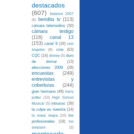
destacados
(607)
balance 2007
bendita tv
(113)
(6)
cámara telemedios
(30)
cámara testigo
(118)
canal 13
(153)
canal 9
(18)
casi
cine
(63)
ángeles
(8)
CQC
(14)
duro
disney
(5)
de domar
(13)
elecciones 2009
(28)
encuestas
(249)
entrevistas y
coberturas
(244)
gran hermano
(48)
harry
potter
(10)
High School
intrusos
(39)
Musical
(5)
la culpa es nuestra
(14)
los
la oveja negra
(10)
profesionales
(19)
los
simpson
(3)
montecarlo