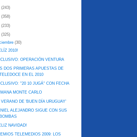
2
(243)
1
(358)
0
(233)
9
(325)
iciembre
(30)
ELÍZ 2010!
CLUSIVO: OPERACIÓN VENTURA
S DOS PRIMERAS APUESTAS DE
TELEDOCE EN EL 2010
CLUSIVO: "20 10 JUGÁ" CON FECHA
EMANA MONTE CARLO
 VERANO DE 'BUEN DÍA URUGUAY'
NIEL ALEJANDRO SIGUE CON SUS
BOMBAS
ELIZ NAVIDAD!
EMIOS TELEMEDIOS 2009: LOS