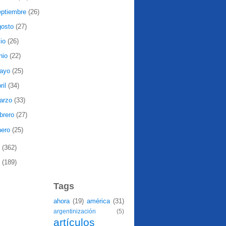
eptiembre
(26)
gosto
(27)
lio
(26)
nio
(22)
ayo
(25)
ril
(34)
arzo
(33)
ebrero
(27)
nero
(25)
8
(362)
7
(189)
Tags
ahora
(19)
américa
(31)
argentinización
(5)
artículos