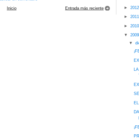
►
201
Inicio
Entrada más reciente
►
201
►
201
▼
200
▼
d
¡F
EX
LA
EX
S
EL
DA
¡F
PR