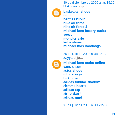
30 de diciembre de 2009 a las 15:19
Unknown
dijo...
basketball shoes
nmd
hermes birkin
nike air force
nike air force 1
michael kors factory outlet
yeezy
moncler sale
kobe shoes
michael kors handbags
26 de julio de 2018 a las 22:12
zzyytt
dijo...
michael kors outlet online
vans shoes
asics shoes
mlb jerseys
birkin bag
adidas tubular shadow
chrome hearts
adidas eqt
air jordan 4
adidas nmd
31 de julio de 2018 a las 22:20
Pu