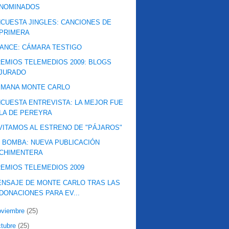
NOMINADOS
CUESTA JINGLES: CANCIONES DE
PRIMERA
ANCE: CÁMARA TESTIGO
EMIOS TELEMEDIOS 2009: BLOGS
JURADO
EMANA MONTE CARLO
CUESTA ENTREVISTA: LA MEJOR FUE
LA DE PEREYRA
VITAMOS AL ESTRENO DE "PÁJAROS"
 BOMBA: NUEVA PUBLICACIÓN
CHIMENTERA
EMIOS TELEMEDIOS 2009
NSAJE DE MONTE CARLO TRAS LAS
DONACIONES PARA EV...
oviembre
(25)
ctubre
(25)