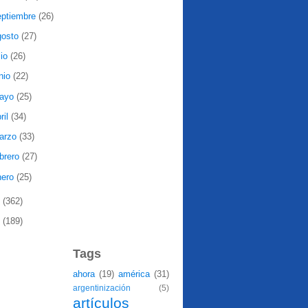
eptiembre
(26)
gosto
(27)
lio
(26)
nio
(22)
ayo
(25)
ril
(34)
arzo
(33)
ebrero
(27)
nero
(25)
8
(362)
7
(189)
Tags
ahora
(19)
américa
(31)
argentinización
(5)
artículos