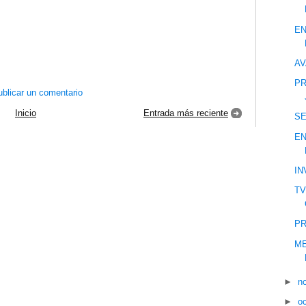
EN
AV
PR
blicar un comentario
Inicio
Entrada más reciente
S
EN
IN
TV
PR
ME
►
n
►
o