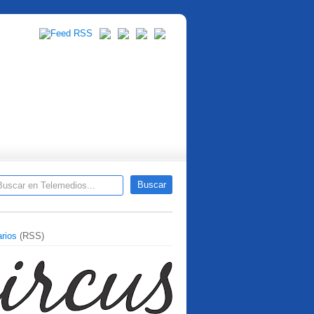
rios
(RSS)