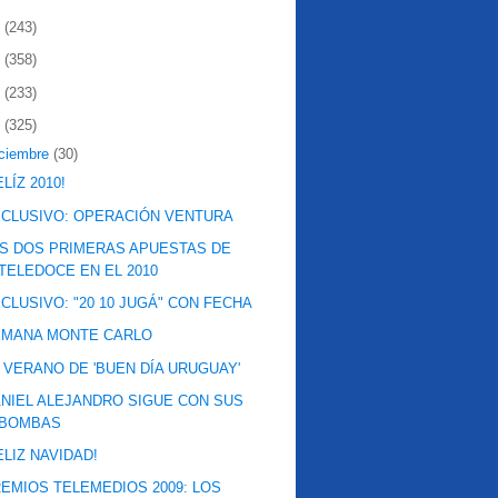
2
(243)
1
(358)
0
(233)
9
(325)
iciembre
(30)
ELÍZ 2010!
CLUSIVO: OPERACIÓN VENTURA
S DOS PRIMERAS APUESTAS DE
TELEDOCE EN EL 2010
CLUSIVO: "20 10 JUGÁ" CON FECHA
EMANA MONTE CARLO
 VERANO DE 'BUEN DÍA URUGUAY'
NIEL ALEJANDRO SIGUE CON SUS
BOMBAS
ELIZ NAVIDAD!
EMIOS TELEMEDIOS 2009: LOS