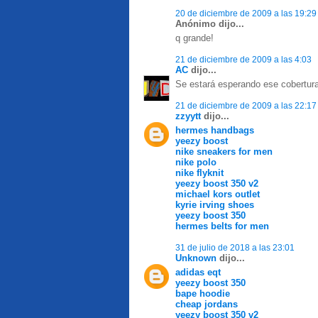
20 de diciembre de 2009 a las 19:29
Anónimo dijo...
q grande!
21 de diciembre de 2009 a las 4:03
AC
dijo...
Se estará esperando ese cobertura
21 de diciembre de 2009 a las 22:17
zzyytt
dijo...
hermes handbags
yeezy boost
nike sneakers for men
nike polo
nike flyknit
yeezy boost 350 v2
michael kors outlet
kyrie irving shoes
yeezy boost 350
hermes belts for men
31 de julio de 2018 a las 23:01
Unknown
dijo...
adidas eqt
yeezy boost 350
bape hoodie
cheap jordans
yeezy boost 350 v2