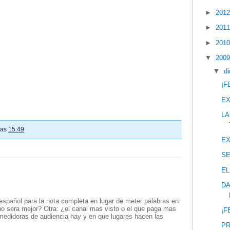
►
201
►
201
►
201
▼
200
▼
d
¡F
EX
LA
las
15:49
EX
S
EL
DA
español para la nota completa en lugar de meter palabras en
no sera mejor? Otra: ¿el canal mas visto o el que paga mas
¡F
medidoras de audiencia hay y en que lugares hacen las
PR