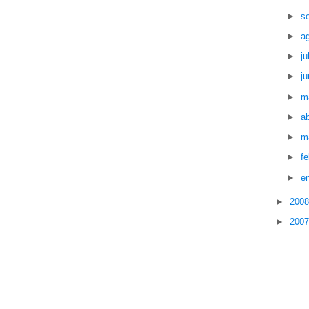
►
s
►
a
►
ju
►
ju
►
m
►
ab
►
m
►
f
►
e
►
200
►
200