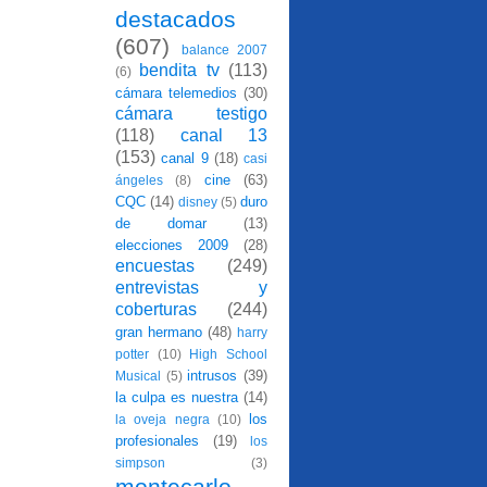
destacados
(607)
balance 2007
bendita tv
(113)
(6)
cámara telemedios
(30)
cámara testigo
(118)
canal 13
(153)
canal 9
(18)
casi
cine
(63)
ángeles
(8)
CQC
(14)
duro
disney
(5)
de domar
(13)
elecciones 2009
(28)
encuestas
(249)
entrevistas y
coberturas
(244)
gran hermano
(48)
harry
potter
(10)
High School
intrusos
(39)
Musical
(5)
la culpa es nuestra
(14)
los
la oveja negra
(10)
profesionales
(19)
los
simpson
(3)
montecarlo