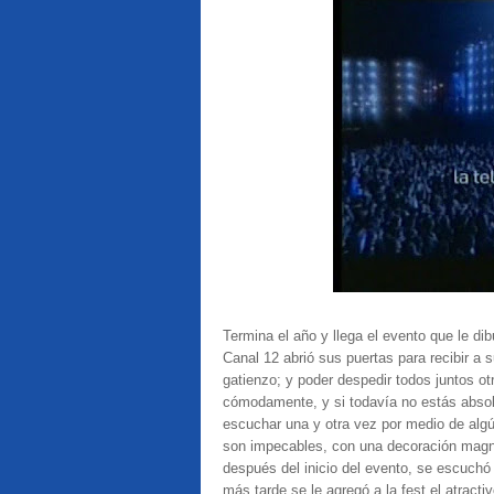
Termina el año y llega el evento que le di
Canal 12 abrió sus puertas para recibir a 
gatienzo; y poder despedir todos juntos otr
cómodamente, y si todavía no estás absol
escuchar una y otra vez por medio de alg
son impecables, con una decoración magn
después del inicio del evento, se escuchó
más tarde se le agregó a la fest el atracti