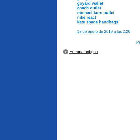
goyard wallet
coach outlet
michael kors outlet
nike react
kate spade handbags
18 de enero de 2019 a las 2:26
Pu
Entrada antigua