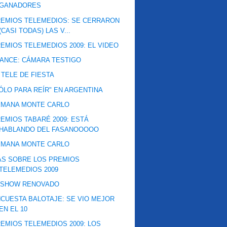
GANADORES
EMIOS TELEMEDIOS: SE CERRARON
(CASI TODAS) LAS V...
EMIOS TELEMEDIOS 2009: EL VIDEO
ANCE: CÁMARA TESTIGO
 TELE DE FIESTA
ÓLO PARA REÍR" EN ARGENTINA
EMANA MONTE CARLO
EMIOS TABARÉ 2009: ESTÁ
HABLANDO DEL FASANOOOOO
EMANA MONTE CARLO
ÁS SOBRE LOS PREMIOS
TELEMEDIOS 2009
VSHOW RENOVADO
CUESTA BALOTAJE: SE VIO MEJOR
EN EL 10
EMIOS TELEMEDIOS 2009: LOS