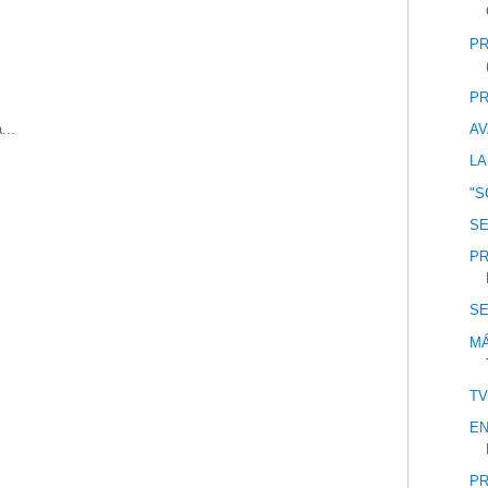
PR
PR
...
AV
LA
"S
S
PR
S
M
T
EN
PR