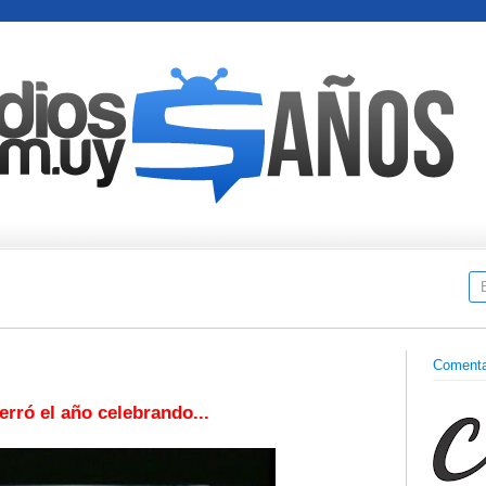
Comenta
erró el año celebrando...