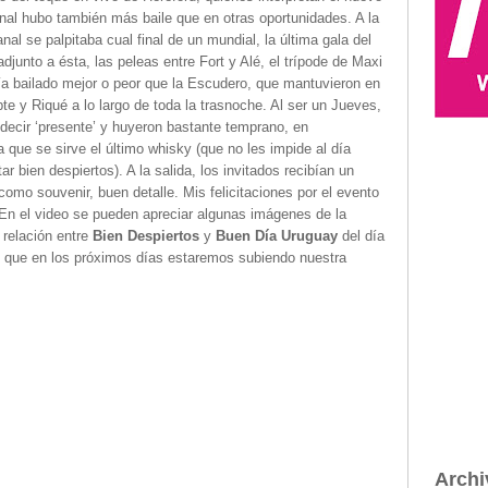
final hubo también más baile que en otras oportunidades. A la
nal se palpitaba cual final de un mundial, la última gala del
adjunto a ésta, las peleas entre Fort y Alé, el trípode de Maxi
bía bailado mejor o peor que la Escudero, que mantuvieron en
pte y Riqué a lo largo de toda la trasnoche. Al ser un Jueves,
a decir ‘presente’ y huyeron bastante temprano, en
 que se sirve el último whisky (que no les impide al día
ar bien despiertos). A la salida, los invitados recibían un
como souvenir, buen detalle. Mis felicitaciones por el evento
En el video se pueden apreciar algunas imágenes de la
 relación entre
Bien Despiertos
y
Buen Día Uruguay
del día
o que en los próximos días estaremos subiendo nuestra
Archi