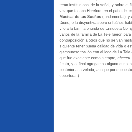
tema institucional de la señal, y sobre el 
vez que tocaba Hereford, en el patio del ca
Musical de tus Sueños
(fundamental), y 
Diorio, o la disyuntiva sobre si Ibáñez ha
vilo a la família oriunda de Enriqueta Com
varios de la familia de La Tele fueron par
contraposición a otros que no se van hasta
siguiente tener buena calidad de vida o est
glamouroso toallón con el logo de La Tele 
que fue excelente como siempre,
cheers!
fiesta, y al final agregamos alguna curiosa
posterior a la velada, aunque por supuest
cobertura :)