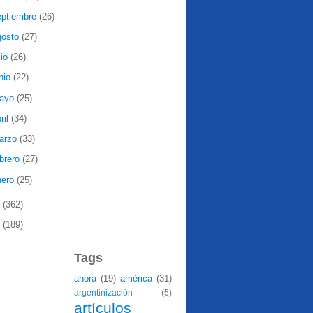
eptiembre
(26)
gosto
(27)
lio
(26)
nio
(22)
ayo
(25)
ril
(34)
arzo
(33)
ebrero
(27)
nero
(25)
8
(362)
7
(189)
Tags
ahora
(19)
américa
(31)
argentinización
(5)
artículos