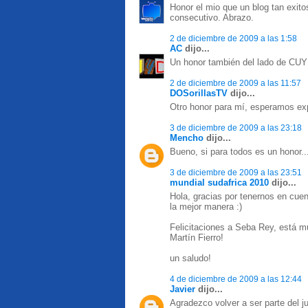
Honor el mio que un blog tan exit
consecutivo. Abrazo.
2 de diciembre de 2009 a las 1:58
AC
dijo...
Un honor también del lado de CUY
2 de diciembre de 2009 a las 11:57
DOSorillasTV
dijo...
Otro honor para mí, esperamos exp
3 de diciembre de 2009 a las 23:18
Mencho
dijo...
Bueno, si para todos es un honor...
3 de diciembre de 2009 a las 23:51
mundial sudafrica 2010
dijo...
Hola, gracias por tenernos en cue
la mejor manera :)
Felicitaciones a Seba Rey, está m
Martín Fierro!
un saludo!
4 de diciembre de 2009 a las 12:44
Javier
dijo...
Agradezco volver a ser parte del 