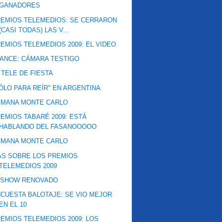
GANADORES
EMIOS TELEMEDIOS: SE CERRARON
(CASI TODAS) LAS V...
EMIOS TELEMEDIOS 2009: EL VIDEO
ANCE: CÁMARA TESTIGO
 TELE DE FIESTA
ÓLO PARA REÍR" EN ARGENTINA
EMANA MONTE CARLO
EMIOS TABARÉ 2009: ESTÁ
HABLANDO DEL FASANOOOOO
EMANA MONTE CARLO
ÁS SOBRE LOS PREMIOS
TELEMEDIOS 2009
VSHOW RENOVADO
CUESTA BALOTAJE: SE VIO MEJOR
EN EL 10
EMIOS TELEMEDIOS 2009: LOS