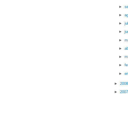
►
s
►
a
►
ju
►
ju
►
m
►
ab
►
m
►
f
►
e
►
200
►
200