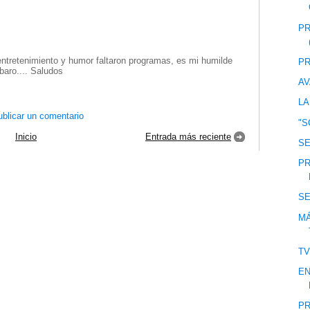
PR
ntretenimiento y humor faltaron programas, es mi humilde
PR
baro.... Saludos
AV
LA
blicar un comentario
"S
Inicio
Entrada más reciente
S
PR
S
M
T
EN
PR