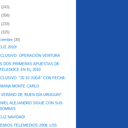
2
(243)
1
(358)
0
(233)
9
(325)
iciembre
(30)
ELÍZ 2010!
CLUSIVO: OPERACIÓN VENTURA
S DOS PRIMERAS APUESTAS DE
TELEDOCE EN EL 2010
CLUSIVO: "20 10 JUGÁ" CON FECHA
EMANA MONTE CARLO
 VERANO DE 'BUEN DÍA URUGUAY'
NIEL ALEJANDRO SIGUE CON SUS
BOMBAS
ELIZ NAVIDAD!
EMIOS TELEMEDIOS 2009: LOS