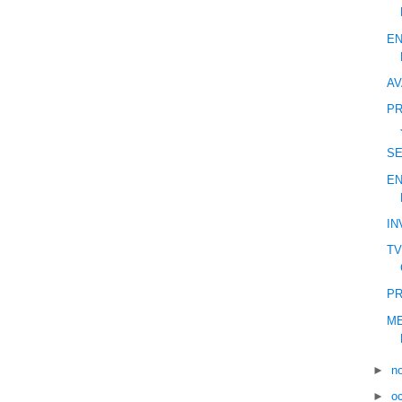
EN
AV
PR
S
EN
IN
TV
PR
ME
►
n
►
o