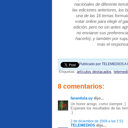
nacionales de diferente temát
las ediciones anteriores, los b
una de las 16 ternas formul
votar online para elegir el 
edición, pero no sin antes ag
no enviaron sus preferenci
hacerlo), y también por su
más el responsab
Publicado por
TELEMEDIOS
A 
Etiquetas:
artículos destacados
,
telemed
8 comentarios:
farandula.uy
dijo...
Un honor amigo, como siempre ;)
Esperare los resultados de las ter
:)
2 de diciembre de 2009 a las 1:52
TELEMEDIOS
dijo...