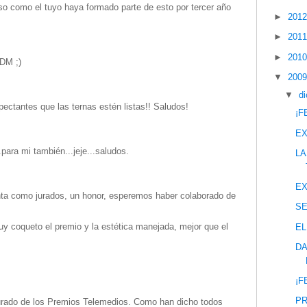
oso como el tuyo haya formado parte de esto por tercer año
►
201
►
201
►
201
DM ;)
▼
200
▼
d
ectantes que las ternas estén listas!! Saludos!
¡F
EX
para mi también...jeje...saludos.
LA
EX
nta como jurados, un honor, esperemos haber colaborado de
S
uy coqueto el premio y la estética manejada, mejor que el
EL
DA
¡F
PR
jurado de los Premios Telemedios. Como han dicho todos