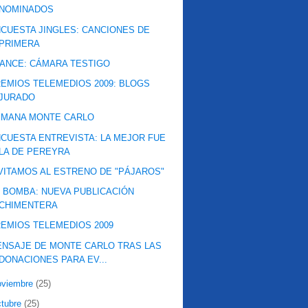
NOMINADOS
CUESTA JINGLES: CANCIONES DE
PRIMERA
ANCE: CÁMARA TESTIGO
EMIOS TELEMEDIOS 2009: BLOGS
JURADO
EMANA MONTE CARLO
CUESTA ENTREVISTA: LA MEJOR FUE
LA DE PEREYRA
VITAMOS AL ESTRENO DE "PÁJAROS"
 BOMBA: NUEVA PUBLICACIÓN
CHIMENTERA
EMIOS TELEMEDIOS 2009
NSAJE DE MONTE CARLO TRAS LAS
DONACIONES PARA EV...
oviembre
(25)
ctubre
(25)