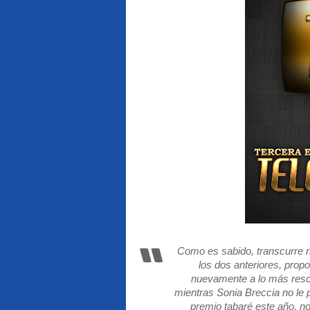
Como es sabido, transcurre nue
los dos anteriores, pro
nuevamente a lo más rescat
mientras Sonia Breccia no le
premio tabaré este año, n