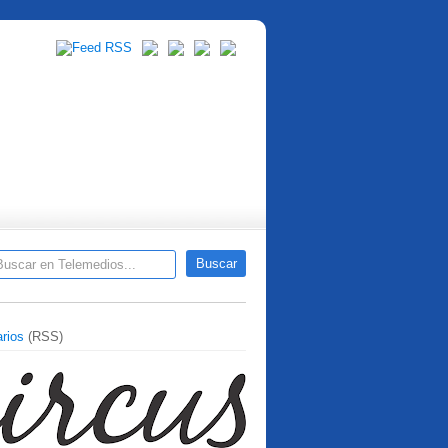
rios
(RSS)