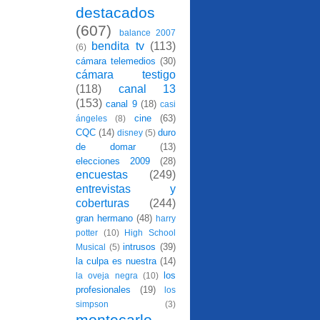
destacados
(607)
balance 2007
bendita tv
(113)
(6)
cámara telemedios
(30)
cámara testigo
(118)
canal 13
(153)
canal 9
(18)
casi
cine
(63)
ángeles
(8)
CQC
(14)
duro
disney
(5)
de domar
(13)
elecciones 2009
(28)
encuestas
(249)
entrevistas y
coberturas
(244)
gran hermano
(48)
harry
potter
(10)
High School
intrusos
(39)
Musical
(5)
la culpa es nuestra
(14)
los
la oveja negra
(10)
profesionales
(19)
los
simpson
(3)
montecarlo