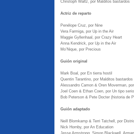
Christoph Waltz, por Malditos bastardos
Actriz de reparto
Penélope Cruz, por Nine
Vera Farmiga, por Up in the Air
Maggie Gyllenhaal, por Crazy Heart
Anna Kendrick, por Up in the Air
Mo’Nique, por Precious
Guión original
Mark Boal, por En tierra hostil
Quentin Tarantino, por Malditos bastardos
Alessandro Camon & Oren Moverman, po
Joel Coen & Ethan Coen, por Un tipo serio
Bob Peterson & Pete Docter (historia de 
Guión adaptado
Neill Blomkamp & Terri Tatchell, por Distri
Nick Hornby, por An Education
Jesse Armstrong, Simon Blackwell, Arman