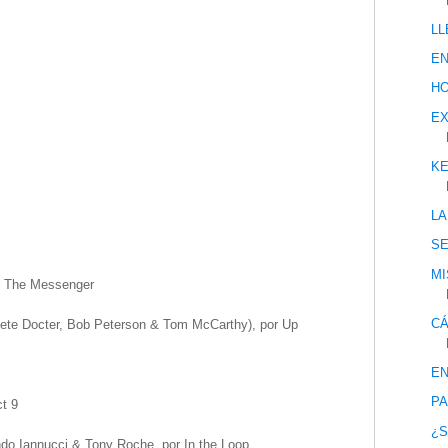
LL
EN
HO
EX
KE
LA
S
MI
r The Messenger
CÁ
Pete Docter, Bob Peterson & Tom McCarthy), por Up
EN
PA
ct 9
¿S
do Iannucci & Tony Roche, por In the Loop