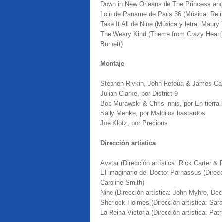
Down in New Orleans de The Princess and
Loin de Paname de Paris 36 (Música: Rei
Take It All de Nine (Música y letra: Maury
The Weary Kind (Theme from Crazy Heart)
Burnett)
Montaje
Stephen Rivkin, John Refoua & James Ca
Julian Clarke, por District 9
Bob Murawski & Chris Innis, por En tierra 
Sally Menke, por Malditos bastardos
Joe Klotz, por Precious
Dirección artística
Avatar (Dirección artística: Rick Carter &
El imaginario del Doctor Parnassus (Dire
Caroline Smith)
Nine (Dirección artística: John Myhre, De
Sherlock Holmes (Dirección artística: Sa
La Reina Victoria (Dirección artística: Pa