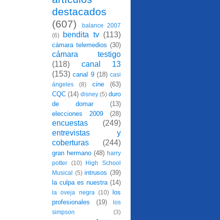
destacados
(607)
balance 2007
bendita tv
(113)
(6)
cámara telemedios
(30)
cámara testigo
(118)
canal 13
(153)
canal 9
(18)
casi
cine
(63)
ángeles
(8)
CQC
(14)
duro
disney
(5)
de domar
(13)
elecciones 2009
(28)
encuestas
(249)
entrevistas y
coberturas
(244)
gran hermano
(48)
harry
potter
(10)
High School
intrusos
(39)
Musical
(5)
la culpa es nuestra
(14)
los
la oveja negra
(10)
profesionales
(19)
los
simpson
(3)