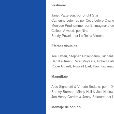
Vestuario
Janet Patterson, por Bright Star
Catherine Leterrier, por Coco before Chane
Monique Prudhomme, por El imaginario de
Colleen Atwood, por Nine
Sandy Powell, por La Reina Victoria
Efectos visuales
Joe Letteri, Stephen Rosenbaum, Richard
Dan Kaufman, Peter Muyzers, Robert Habro
Roger Guyett, Russell Earl, Paul Kavanagh
Maquillaje
Aldo Signoretti & Vittorio Sodano, por Il D
Barney Burman, Mindy Hall & Joel Harlow,
Jon Henry Gordon & Jenny Shircore, por L
Montaje de sonido