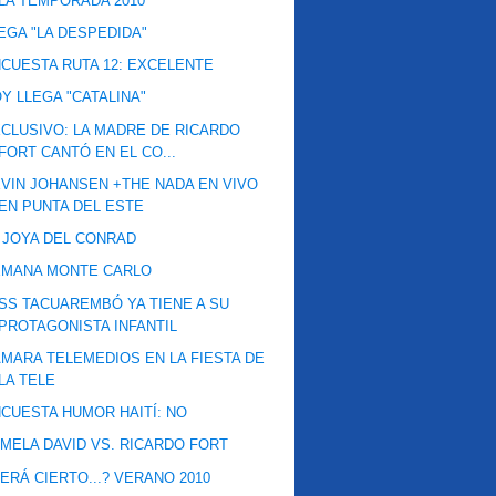
LA TEMPORADA 2010
EGA "LA DESPEDIDA"
CUESTA RUTA 12: EXCELENTE
Y LLEGA "CATALINA"
CLUSIVO: LA MADRE DE RICARDO
FORT CANTÓ EN EL CO...
VIN JOHANSEN +THE NADA EN VIVO
EN PUNTA DEL ESTE
 JOYA DEL CONRAD
EMANA MONTE CARLO
SS TACUAREMBÓ YA TIENE A SU
PROTAGONISTA INFANTIL
MARA TELEMEDIOS EN LA FIESTA DE
LA TELE
CUESTA HUMOR HAITÍ: NO
MELA DAVID VS. RICARDO FORT
ERÁ CIERTO...? VERANO 2010