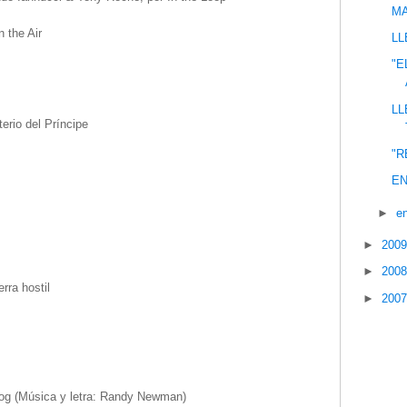
MA
 the Air
LL
"E
LL
erio del Príncipe
"R
s
EN
►
e
►
200
►
200
rra hostil
►
200
rog (Música y letra: Randy Newman)