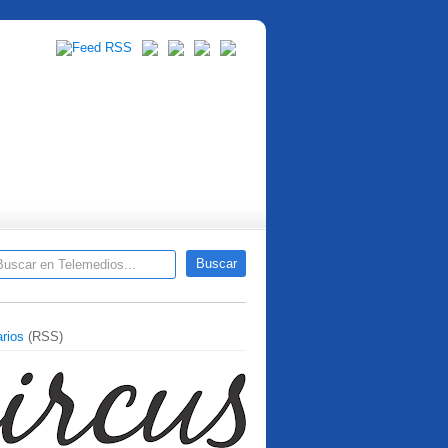
rios
(RSS)