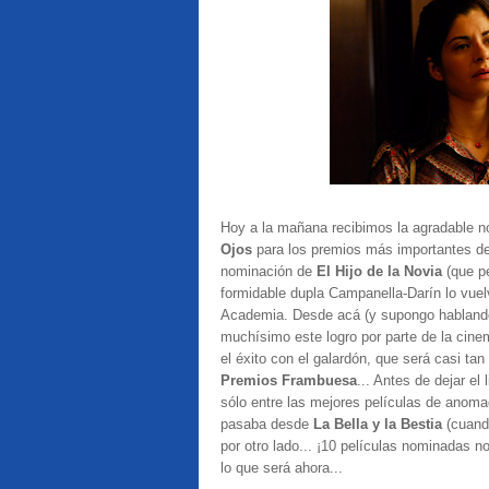
Hoy a la mañana recibimos la agradable n
Ojos
para los premios más importantes d
nominación de
El Hijo de la Novia
(que p
formidable dupla Campanella-Darín lo vuelv
Academia. Desde acá (y supongo habland
muchísimo este logro por parte de la cine
el éxito con el galardón, que será casi t
Premios Frambuesa
... Antes de dejar e
sólo entre las mejores películas de anoma
pasaba desde
La Bella y la Bestia
(cuando
por otro lado... ¡10 películas nominadas n
lo que será ahora...