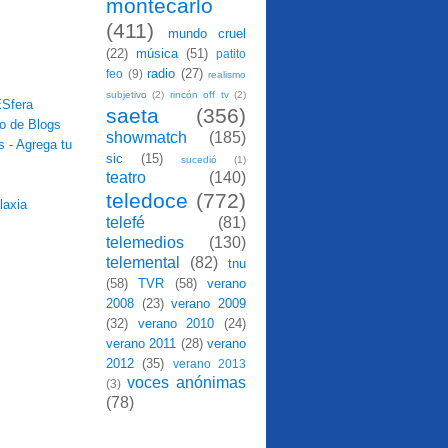
montecarlo
(411)
mundo cruel
(22)
música
(51)
patito
radio
(27)
feo
(9)
realismo
subjetivo
(2)
rincón off tv
(2)
saeta
(356)
showmatch
(185)
sic
(15)
sucedió
(1)
teatro
(140)
teledoce
(772)
telefé
(81)
telemedios
(130)
telemental
(82)
tnu
(58)
TVR
(58)
verano
2008
(23)
verano 2009
(32)
verano 2010
(24)
verano 2011
(28)
verano
2012
(35)
verano 2013
voces anónimas
(3)
(78)