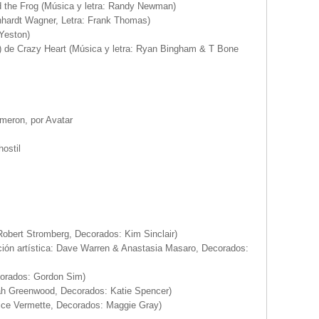
 the Frog (Música y letra: Randy Newman)
nhardt Wagner, Letra: Frank Thomas)
 Yeston)
 de Crazy Heart (Música y letra: Ryan Bingham & T Bone
meron, por Avatar
hostil
 Robert Stromberg, Decorados: Kim Sinclair)
cción artística: Dave Warren & Anastasia Masaro, Decorados:
corados: Gordon Sim)
rah Greenwood, Decorados: Katie Spencer)
trice Vermette, Decorados: Maggie Gray)