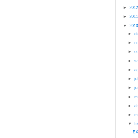
►
201
►
201
▼
201
►
d
►
n
►
o
►
s
►
a
►
ju
►
ju
►
m
►
ab
►
m
▼
f
n
EX