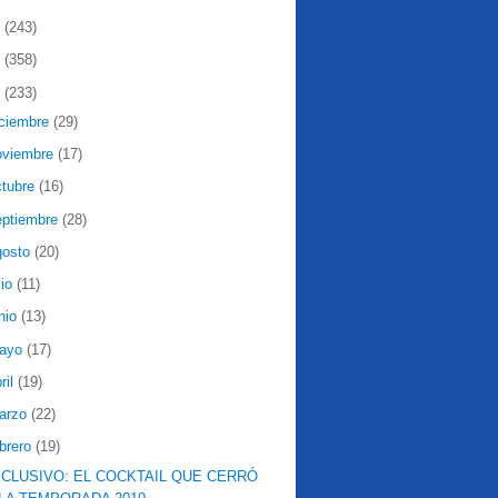
2
(243)
1
(358)
0
(233)
iciembre
(29)
oviembre
(17)
ctubre
(16)
eptiembre
(28)
gosto
(20)
lio
(11)
nio
(13)
ayo
(17)
ril
(19)
arzo
(22)
ebrero
(19)
CLUSIVO: EL COCKTAIL QUE CERRÓ