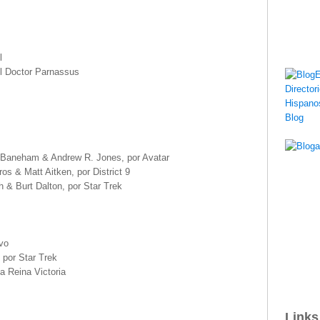
l
l Doctor Parnassus
 Baneham & Andrew R. Jones, por Avatar
s & Matt Aitken, por District 9
 & Burt Dalton, por Star Trek
ivo
 por Star Trek
a Reina Victoria
Links