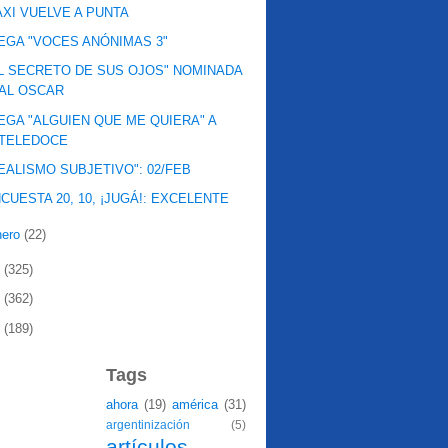
XI VUELVE A PUNTA
EGA "VOCES ANÓNIMAS 3"
L SECRETO DE SUS OJOS" NOMINADA
AL OSCAR
EGA "ALGUIEN QUE ME QUIERA" A
TELEDOCE
EALISMO SUBJETIVO": 02/FEB
CUESTA 20, 10, ¡JUGÁ!: EXCELENTE
nero
(22)
9
(325)
8
(362)
7
(189)
Tags
ahora
(19)
américa
(31)
argentinización
(5)
artículos