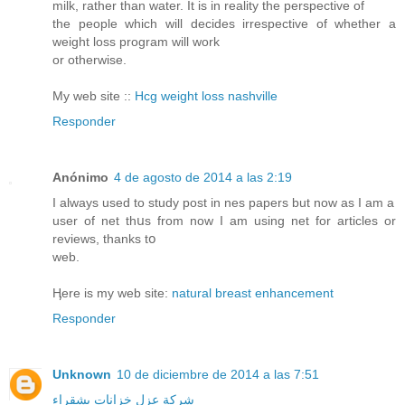
milk, rather than water. It is in reality the perspective of
the people which will decides irrespective of whether a
weight loss program will work
or otherwise.
My web site ::
Hcg weight loss nashville
Responder
Anónimo
4 de agosto de 2014 a las 2:19
I alwayѕ used to study post in nes papers but now as I am a
user of net thսs from now I am using net for articles or
reviews, thanks tօ
web.
Ӊere iѕ my web site:
natural breast enhancement
Responder
Unknown
10 de diciembre de 2014 a las 7:51
شركة عزل خزانات بشقراء