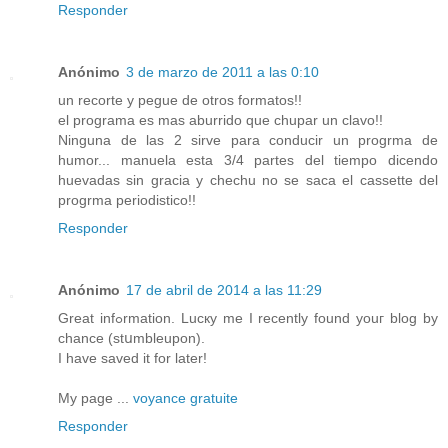
Responder
Anónimo
3 de marzo de 2011 a las 0:10
un recorte y pegue de otros formatos!!
el programa es mas aburrido que chupar un clavo!!
Ninguna de las 2 sirve para conducir un progrma de
humor... manuela esta 3/4 partes del tiempo dicendo
huevadas sin gracia y chechu no se saca el cassette del
progrma periodistico!!
Responder
Anónimo
17 de abril de 2014 a las 11:29
Great infߋrmation. Lucкy me I recently found yοuг blog by
chancе (stսmbleupon).
I have savеd it for later!
My page ...
voyance gratuite
Responder