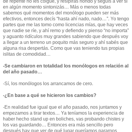
de repente no les colgué, y resipirás hondo y seguís a ver si
en algún momento sintonizás… Más o menos
todas
sabemos qué momentos del monólogo pueden ser más
efectivos, entonces decís “hasta ahí nado, nado…”. Yo tengo
partes que me las tomo como licencias mías, que hay veces
que nadie se ríe, y ahí remo y defiendo y pienso “no importa”
y aguanto ridículos muy grandes sabiendo que después voy
a llegar a un terreno un poquito más seguro y ahí sabés que
alguna risa despertás. Como que vas teniendo tus propias
islitas de comodidad…
-Se cambiaron en totalidad los monólogos en relación al
del año pasado…
-Sí, los monólogos los arrancamos de cero.
-¿En base a qué se hicieron los cambios?
-En realidad fue igual que el año pasado, nos juntamos y
empezamos a tirar textos… Ya teníamos la experiencia de
haber hecho stand up en boliches, vas probando chistes y
los vas guardando… Entonces era más sencillo pero
después hay que ver de qué lugar queríamos pararnos