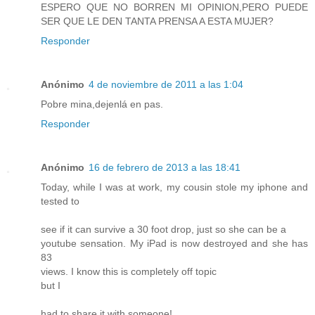
ESPERO QUE NO BORREN MI OPINION,PERO PUEDE
SER QUE LE DEN TANTA PRENSA A ESTA MUJER?
Responder
Anónimo
4 de noviembre de 2011 a las 1:04
Pobre mina,dejenlá en pas.
Responder
Anónimo
16 de febrero de 2013 a las 18:41
Today, while I was at work, my cousin stole my iphone and
tested to
see if it can survive a 30 foot drop, just so she can be a
youtube sensation. My iPad is now destroyed and she has
83
views. I know this is completely off topic
but I
had to share it with someone!