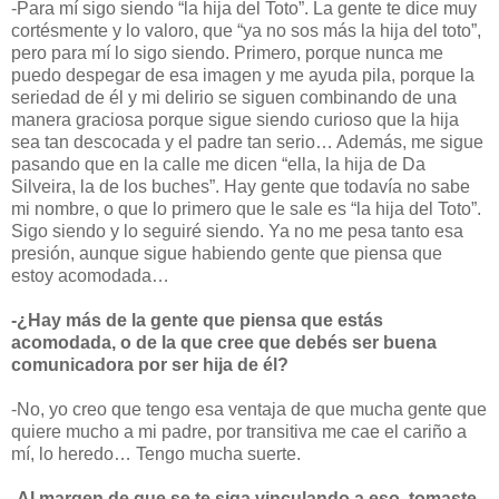
-Para mí sigo siendo “la hija del Toto”. La gente te dice muy
cortésmente y lo valoro, que “ya no sos más la hija del toto”,
pero para mí lo sigo siendo. Primero, porque nunca me
puedo despegar de esa imagen y me ayuda pila, porque la
seriedad de él y mi delirio se siguen combinando de una
manera graciosa porque sigue siendo curioso que la hija
sea tan descocada y el padre tan serio… Además, me sigue
pasando que en la calle me dicen “ella, la hija de Da
Silveira, la de los buches”. Hay gente que todavía no sabe
mi nombre, o que lo primero que le sale es “la hija del Toto”.
Sigo siendo y lo seguiré siendo. Ya no me pesa tanto esa
presión, aunque sigue habiendo gente que piensa que
estoy acomodada…
-¿Hay más de la gente que piensa que estás
acomodada, o de la que cree que debés ser buena
comunicadora por ser hija de él?
-No, yo creo que tengo esa ventaja de que mucha gente que
quiere mucho a mi padre, por transitiva me cae el cariño a
mí, lo heredo… Tengo mucha suerte.
-Al margen de que se te siga vinculando a eso, tomaste