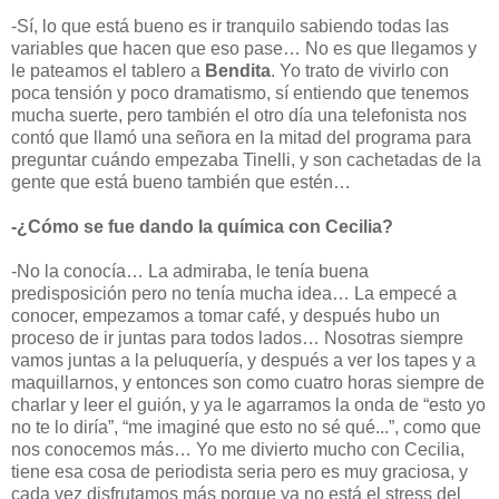
-Sí, lo que está bueno es ir tranquilo sabiendo todas las
variables que hacen que eso pase… No es que llegamos y
le pateamos el tablero a
Bendita
. Yo trato de vivirlo con
poca tensión y poco dramatismo, sí entiendo que tenemos
mucha suerte, pero también el otro día una telefonista nos
contó que llamó una señora en la mitad del programa para
preguntar cuándo empezaba Tinelli, y son cachetadas de la
gente que está bueno también que estén…
-¿Cómo se fue dando la química con Cecilia?
-No la conocía… La admiraba, le tenía buena
predisposición pero no tenía mucha idea… La empecé a
conocer, empezamos a tomar café, y después hubo un
proceso de ir juntas para todos lados… Nosotras siempre
vamos juntas a la peluquería, y después a ver los tapes y a
maquillarnos, y entonces son como cuatro horas siempre de
charlar y leer el guión, y ya le agarramos la onda de “esto yo
no te lo diría”, “me imaginé que esto no sé qué...”, como que
nos conocemos más… Yo me divierto mucho con Cecilia,
tiene esa cosa de periodista seria pero es muy graciosa, y
cada vez disfrutamos más porque ya no está el stress del