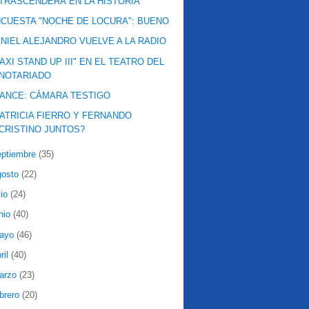
TRASCENDERÁ EN LA HISTORIA
CUESTA "NOCHE DE LOCURA": BUENO
NIEL ALEJANDRO VUELVE A LA RADIO
AXI STAND UP III" EN EL TEATRO DEL
NOTARIADO
ANCE: CÁMARA TESTIGO
ATRICIA FIERRO Y FERNANDO
CRISTINO JUNTOS?
eptiembre
(35)
gosto
(22)
lio
(24)
nio
(40)
ayo
(46)
ril
(40)
arzo
(23)
ebrero
(20)