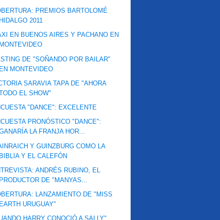
OBERTURA: PREMIOS BARTOLOMÉ
HIDALGO 2011
XI EN BUENOS AIRES Y PACHANO EN
MONTEVIDEO
STING DE "SOÑANDO POR BAILAR"
EN MONTEVIDEO
CTORIA SARAVIA TAPA DE "AHORA
TODO EL SHOW"
CUESTA "DANCE": EXCELENTE
CUESTA PRONÓSTICO "DANCE":
GANARÍA LA FRANJA HOR...
INRAICH Y GUINZBURG COMO LA
BIBLIA Y EL CALEFÓN
TREVISTA: ANDRÉS RUBINO, EL
PRODUCTOR DE "MANYAS...
BERTURA: LANZAMIENTO DE "MISS
EARTH URUGUAY"
UANDO HARRY CONOCIÓ A SALLY"