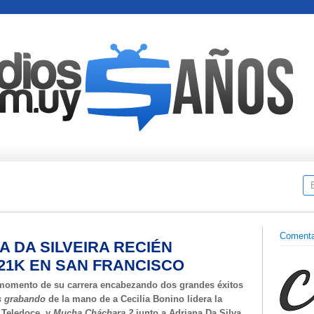
Comenta
 DA SILVEIRA RECIÉN
 21K EN SAN FRANCISCO
r momento de su carrera encabezando dos grandes éxitos
os grabando
de la mano de a Cecilia Bonino lidera la
e Teledoce, y
Mucha Cháchara 2
junto a Adriana Da Silva,