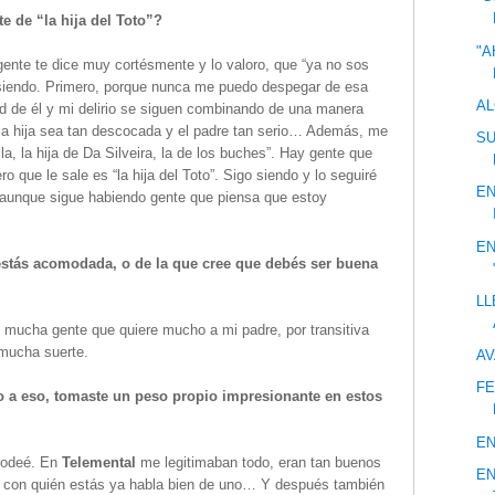
e de “la hija del Toto”?
"A
a gente te dice muy cortésmente y lo valoro, que “ya no sos
go siendo. Primero, porque nunca me puedo despegar de esa
AL
d de él y mi delirio se siguen combinando de una manera
 la hija sea tan descocada y el padre tan serio… Además, me
SU
a, la hija de Da Silveira, la de los buches”. Hay gente que
 que le sale es “la hija del Toto”. Sigo siendo y lo seguiré
EN
 aunque sigue habiendo gente que piensa que estoy
EN
estás acomodada, o de la que cree que debés ser buena
LL
 mucha gente que quiere mucho a mi padre, por transitiva
 mucha suerte.
AV
FE
o a eso, tomaste un peso propio impresionante en estos
EN
rodeé. En
Telemental
me legitimaban todo, eran tan buenos
EN
ue con quién estás ya habla bien de uno… Y después también