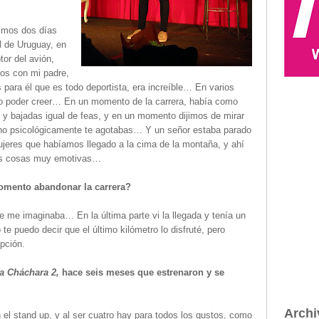
imos dos días
l de Uruguay, en
tor del avión,
s con mi padre,
s para él que es todo deportista, era increíble… En varios
o poder creer… En un momento de la carrera, había como
 y bajadas igual de feas, y en un momento dijimos de mirar
sino psicológicamente te agotabas… Y un señor estaba parado
ujeres que habíamos llegado a la cima de la montaña, y ahí
ias cosas muy emotivas…
momento abandonar la carrera?
 me imaginaba… En la última parte vi la llegada y tenía un
 te puedo decir que el último kilómetro lo disfruté, pero
pción.
a Cháchara 2,
hace seis meses que estrenaron y se
Archi
 el stand up, y al ser cuatro hay para todos los gustos, como