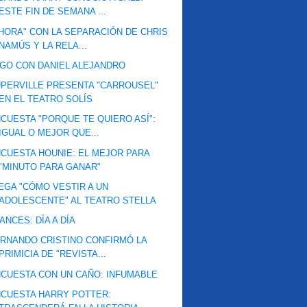
ESTE FIN DE SEMANA ...
HORA" CON LA SEPARACIÓN DE CHRIS
NAMÚS Y LA RELA...
GO CON DANIEL ALEJANDRO
PERVILLE PRESENTA "CARROUSEL"
EN EL TEATRO SOLÍS
CUESTA "PORQUE TE QUIERO ASÍ":
IGUAL O MEJOR QUE...
CUESTA HOUNIE: EL MEJOR PARA
"MINUTO PARA GANAR"
EGA "CÓMO VESTIR A UN
ADOLESCENTE" AL TEATRO STELLA
ANCES: DÍA A DÍA
RNANDO CRISTINO CONFIRMÓ LA
PRIMICIA DE "REVISTA...
CUESTA CON UN CAÑO: INFUMABLE
CUESTA HARRY POTTER: