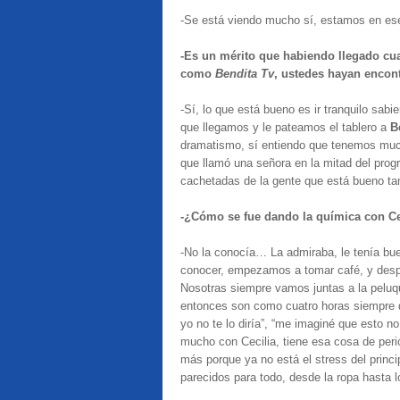
-Se está viendo mucho sí, estamos en ese
-Es un mérito que habiendo llegado cu
como
Bendita Tv
, ustedes hayan encon
-Sí, lo que está bueno es ir tranquilo sa
que llegamos y le pateamos el tablero a
B
dramatismo, sí entiendo que tenemos mucha
que llamó una señora en la mitad del prog
cachetadas de la gente que está bueno t
-¿Cómo se fue dando la química con Ce
-No la conocía… La admiraba, le tenía b
conocer, empezamos a tomar café, y desp
Nosotras siempre vamos juntas a la peluqu
entonces son como cuatro horas siempre de
yo no te lo diría”, “me imaginé que esto
mucho con Cecilia, tiene esa cosa de peri
más porque ya no está el stress del pri
parecidos para todo, desde la ropa hasta 