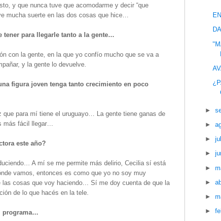
usto, y que nunca tuve que acomodarme y decir “que
ve mucha suerte en las dos cosas que hice…
EN
DA
e tener para llegarle tanto a la gente…
"M
n con la gente, en la que yo confío mucho que se va a
pañar, y la gente lo devuelve.
AV
¿P
una figura joven tenga tanto crecimiento en poco
►
s
liz que para mí tiene el uruguayo… La gente tiene ganas de
 más fácil llegar…
►
a
►
ju
ctora este año?
►
ju
uciendo… A mí se me permite más delirio, Cecilia sí está
►
m
adónde vamos, entonces es como que yo no soy muy
►
ab
 las cosas que voy haciendo… Sí me doy cuenta de que la
ión de lo que hacés en la tele.
►
m
►
f
el programa…