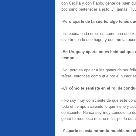
con Cecilia y con Pablo, gente de buen g
bochorno pertenecer a esto…”, jamás. Tu
-Pero aparte de la suerte, algo tenés qu
-Es buena onda creo, es como una conexió
divertir con lo que hago, y que me va acom
-En Uruguay aparte no es habitual que 
tiempo…
-No, pero es apelar a las ganas de ser fe
reírse, entonces como que por el humor es
-¿Y cómo te sentiste en el rol de condu
- No soy muy consciente de que esté cond
todo el tiempo sabiendo lo que viene y 
consciente. Nunca soy muy consciente de
gente te reconoce mucho más, por la durac
-Y aparte se está mirando muchísimo 