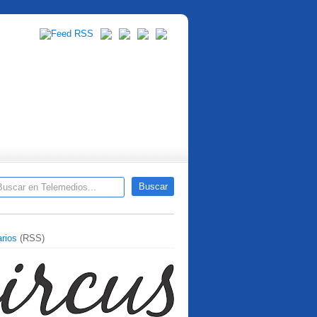
rios
(RSS)