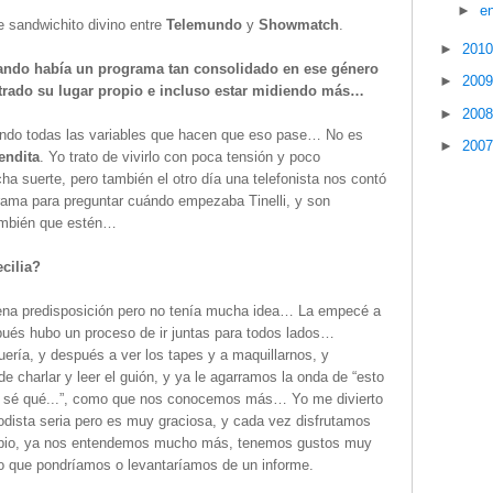
►
e
 sandwichito divino entre
Telemundo
y
Showmatch
.
►
201
ando había un programa tan consolidado en ese género
►
200
trado su lugar propio e incluso estar midiendo más…
►
200
biendo todas las variables que hacen que eso pase… No es
►
200
endita
. Yo trato de vivirlo con poca tensión y poco
 suerte, pero también el otro día una telefonista nos contó
rama para preguntar cuándo empezaba Tinelli, y son
ambién que estén…
cilia?
uena predisposición pero no tenía mucha idea… La empecé a
ués hubo un proceso de ir juntas para todos lados…
ería, y después a ver los tapes y a maquillarnos, y
 charlar y leer el guión, y ya le agarramos la onda de “esto
 no sé qué...”, como que nos conocemos más… Yo me divierto
odista seria pero es muy graciosa, y cada vez disfrutamos
ncipio, ya nos entendemos mucho más, tenemos gustos muy
lo que pondríamos o levantaríamos de un informe.