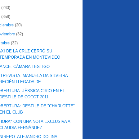
2
(243)
1
(358)
iciembre
(20)
oviembre
(32)
ctubre
(32)
XI DE LA CRUZ CERRÓ SU
TEMPORADA EN MONTEVIDEO
ANCE: CÁMARA TESTIGO
TREVISTA: MANUELA DA SILVEIRA
RECIÉN LLEGADA DE ...
BERTURA: JÉSSICA CIRIO EN EL
DESFILE DE COCOT 2011
BERTURA: DESFILE DE "CHARLOTTE"
EN EL CLUB
HORA" CON UNA NOTA EXCLUSIVA A
CLAUDIA FERNÁNDEZ
NIREPO: ALEJANDRO DOLINA