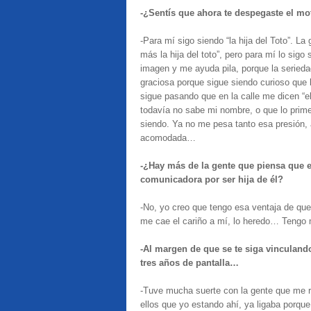
-¿Sentís que ahora te despegaste el mot
-Para mí sigo siendo “la hija del Toto”. L
más la hija del toto”, pero para mí lo si
imagen y me ayuda pila, porque la serieda
graciosa porque sigue siendo curioso que
sigue pasando que en la calle me dicen “ell
todavía no sabe mi nombre, o que lo primero
siendo. Ya no me pesa tanto esa presión,
acomodada…
-¿Hay más de la gente que piensa que 
comunicadora por ser hija de él?
-No, yo creo que tengo esa ventaja de que
me cae el cariño a mí, lo heredo… Tengo
-Al margen de que se te siga vinculand
tres años de pantalla…
-Tuve mucha suerte con la gente que me 
ellos que yo estando ahí, ya ligaba porq