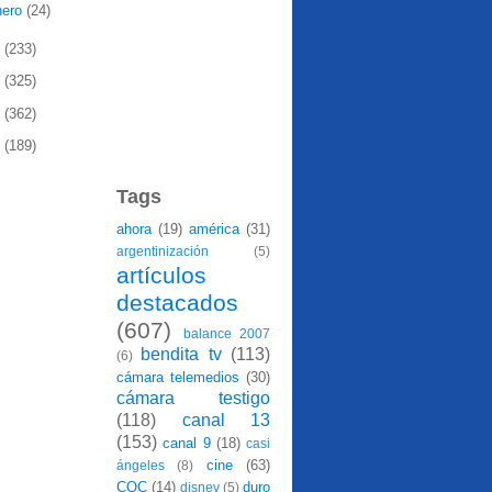
nero
(24)
0
(233)
9
(325)
8
(362)
7
(189)
Tags
ahora
(19)
américa
(31)
argentinización
(5)
artículos
destacados
(607)
balance 2007
bendita tv
(113)
(6)
cámara telemedios
(30)
cámara testigo
(118)
canal 13
(153)
canal 9
(18)
casi
cine
(63)
ángeles
(8)
CQC
(14)
duro
disney
(5)