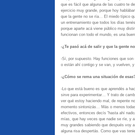
que es fácil que alguna de las cuatro te d
ejercicio muy grande, porque hoy hablába
que la gente no se ría… El miedo típico qu
un entrenamiento que todos los días tenés 
porque aparte acá viene público muy dist
funcionan con todo el mundo, es una bue
-¿Te pasó acá de salir y que la gente no
-Sí, por supuesto. Hay funciones que son
o están ahí contigo y se van, y vuelven, 
-¿Cómo se rema una situación de esas
-Lo que está bueno es que aprendés a hace
sirve para experimentar… Y trato de camb
ver qué estoy haciendo mal, de repente no 
momento sintonizás… Más o menos
toda
efectivos, entonces decís “hasta ahí nad
mías, que hay veces que nadie se ríe, y a
muy grandes sabiendo que después voy a l
alguna risa despertás. Como que vas teni