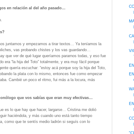
C
gos en relación al del año pasado…
o.
MA
os?
CA
, nos juntamos y empezamos a tirar textos… Ya teníamos la
oliches, vas probando chistes y los vas guardando…
VI
ay que ver de qué lugar queríamos pararnos todas, y eso fue
do era “la hija del Toto” totalmente, y era muy fácil porque
EN
gente quería escuchar: “estoy acá porque soy la hija del Toto,
obando la plata con lo mismo, entonces fue como empezar
EN
ba. Cambié un poco el ritmo, fui más a la locura, más
WA
l monólogo que vos sabías que eran muy efectivas…
EN
ue es lo que hay que hacer, largarse… Cristina me dolió
guir haciéndola, y más cuando uno está tanto tiempo
CO
a, como que te sentís medio ladrón si seguís con lo
"C