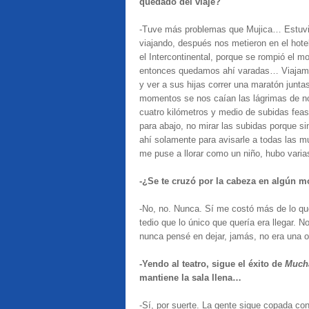
quedado del viaje?
-Tuve más problemas que Mujica… Estuv
viajando, después nos metieron en el hote
el Intercontinental, porque se rompió el mo
entonces quedamos ahí varadas… Viajamo
y ver a sus hijas correr una maratón junta
momentos se nos caían las lágrimas de n
cuatro kilómetros y medio de subidas feas
para abajo, no mirar las subidas porque 
ahí solamente para avisarle a todas las m
me puse a llorar como un niño, hubo var
-¿Se te cruzó por la cabeza en algún 
-No, no. Nunca. Sí me costó más de lo que
tedio que lo único que quería era llegar. No
nunca pensé en dejar, jamás, no era una o
-Yendo al teatro, sigue el éxito de
Much
mantiene la sala llena…
-Sí, por suerte. La gente sigue copada con