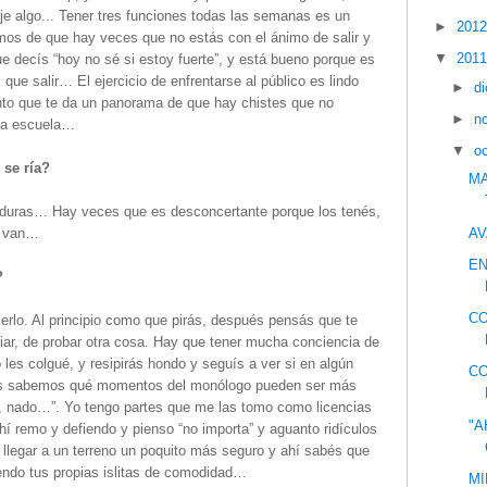
eje algo... Tener tres funciones todas las semanas es un
►
201
mos de que hay veces que no estás con el ánimo de salir y
▼
201
e decís “hoy no sé si estoy fuerte”, y está bueno porque es
que salir… El ejercicio de enfrentarse al público es lindo
►
d
into que te da un panorama de que hay chistes que no
►
n
na escuela…
▼
o
 se ría?
MA
 duras… Hay veces que es desconcertante porque los tenés,
AV
y van…
EN
?
CO
rlo. Al principio como que pirás, después pensás que te
iar, de probar otra cosa. Hay que tener mucha conciencia de
les colgué, y resipirás hondo y seguís a ver si en algún
CO
s
sabemos qué momentos del monólogo pueden ser más
o, nado…”. Yo tengo partes que me las tomo como licencias
"A
hí remo y defiendo y pienso “no importa” y aguanto ridículos
legar a un terreno un poquito más seguro y ahí sabés que
endo tus propias islitas de comodidad…
MI