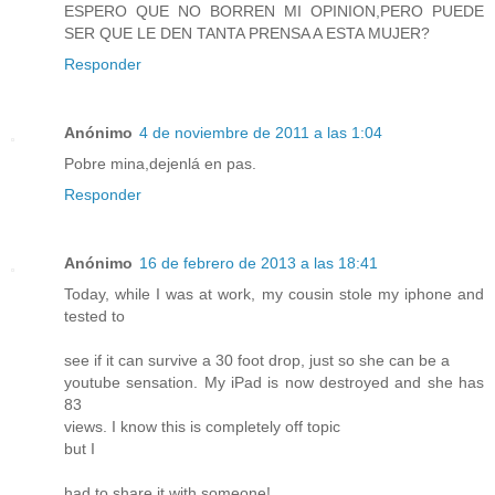
ESPERO QUE NO BORREN MI OPINION,PERO PUEDE
SER QUE LE DEN TANTA PRENSA A ESTA MUJER?
Responder
Anónimo
4 de noviembre de 2011 a las 1:04
Pobre mina,dejenlá en pas.
Responder
Anónimo
16 de febrero de 2013 a las 18:41
Today, while I was at work, my cousin stole my iphone and
tested to
see if it can survive a 30 foot drop, just so she can be a
youtube sensation. My iPad is now destroyed and she has
83
views. I know this is completely off topic
but I
had to share it with someone!