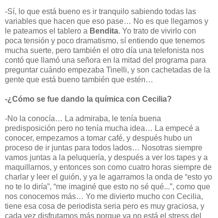
-Sí, lo que está bueno es ir tranquilo sabiendo todas las
variables que hacen que eso pase… No es que llegamos y
le pateamos el tablero a
Bendita
. Yo trato de vivirlo con
poca tensión y poco dramatismo, sí entiendo que tenemos
mucha suerte, pero también el otro día una telefonista nos
contó que llamó una señora en la mitad del programa para
preguntar cuándo empezaba Tinelli, y son cachetadas de la
gente que está bueno también que estén…
-¿Cómo se fue dando la química con Cecilia?
-No la conocía… La admiraba, le tenía buena
predisposición pero no tenía mucha idea… La empecé a
conocer, empezamos a tomar café, y después hubo un
proceso de ir juntas para todos lados… Nosotras siempre
vamos juntas a la peluquería, y después a ver los tapes y a
maquillarnos, y entonces son como cuatro horas siempre de
charlar y leer el guión, y ya le agarramos la onda de “esto yo
no te lo diría”, “me imaginé que esto no sé qué...”, como que
nos conocemos más… Yo me divierto mucho con Cecilia,
tiene esa cosa de periodista seria pero es muy graciosa, y
cada vez disfrutamos más porque ya no está el stress del