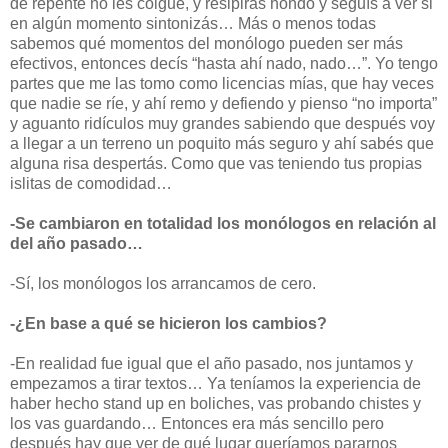
de repente no les colgué, y resipirás hondo y seguís a ver si
en algún momento sintonizás… Más o menos
todas
sabemos qué momentos del monólogo pueden ser más
efectivos, entonces decís “hasta ahí nado, nado…”. Yo tengo
partes que me las tomo como licencias mías, que hay veces
que nadie se ríe, y ahí remo y defiendo y pienso “no importa”
y aguanto ridículos muy grandes sabiendo que después voy
a llegar a un terreno un poquito más seguro y ahí sabés que
alguna risa despertás. Como que vas teniendo tus propias
islitas de comodidad…
-Se cambiaron en totalidad los monólogos en relación al
del año pasado…
-Sí, los monólogos los arrancamos de cero.
-¿En base a qué se hicieron los cambios?
-En realidad fue igual que el año pasado, nos juntamos y
empezamos a tirar textos… Ya teníamos la experiencia de
haber hecho stand up en boliches, vas probando chistes y
los vas guardando… Entonces era más sencillo pero
después hay que ver de qué lugar queríamos pararnos