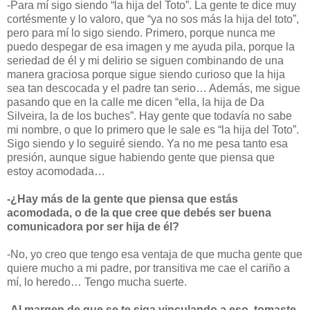
-Para mí sigo siendo “la hija del Toto”. La gente te dice muy
cortésmente y lo valoro, que “ya no sos más la hija del toto”,
pero para mí lo sigo siendo. Primero, porque nunca me
puedo despegar de esa imagen y me ayuda pila, porque la
seriedad de él y mi delirio se siguen combinando de una
manera graciosa porque sigue siendo curioso que la hija
sea tan descocada y el padre tan serio… Además, me sigue
pasando que en la calle me dicen “ella, la hija de Da
Silveira, la de los buches”. Hay gente que todavía no sabe
mi nombre, o que lo primero que le sale es “la hija del Toto”.
Sigo siendo y lo seguiré siendo. Ya no me pesa tanto esa
presión, aunque sigue habiendo gente que piensa que
estoy acomodada…
-¿Hay más de la gente que piensa que estás
acomodada, o de la que cree que debés ser buena
comunicadora por ser hija de él?
-No, yo creo que tengo esa ventaja de que mucha gente que
quiere mucho a mi padre, por transitiva me cae el cariño a
mí, lo heredo… Tengo mucha suerte.
-Al margen de que se te siga vinculando a eso, tomaste