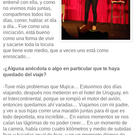
entrené con ella, y como
no vivimos más juntas,
compartimos todos los
días, correr, hablar, el día
a día... Fue como una
iniciación, está bueno
como una forma de vivir
y sacarse toda la locura
que tiene este medio, que a veces uno está como
enroscado…
-¿Alguna anécdota o algo en particular que te haya
quedado del viaje?
-Tuve más problemas que Mujica… Estuvimos dos días
viajando, después nos metieron en el hotel de Uruguay, en
el Intercontinental, porque se rompió el motor del avión,
entonces quedamos ahí varadas… Viajamos con mi padre,
y ver a sus hijas correr una maratón juntas para él que es
todo deportista, era increíble… En varios momentos se nos
caían las lágrimas de no poder creer… En un momento de
la carrera, había como cuatro kilómetros y medio de subidas
feas y bajadas igual de feas, y en un momento dijimos de