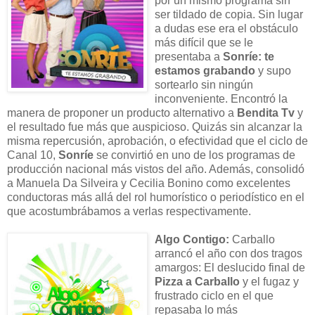
por un mismo programa sin
ser tildado de copia. Sin lugar
a dudas ese era el obstáculo
más difícil que se le
presentaba a
Sonríe: te
estamos grabando
y supo
sortearlo sin ningún
inconveniente. Encontró la
manera de proponer un producto alternativo a
Bendita Tv
y
el resultado fue más que auspicioso. Quizás sin alcanzar la
misma repercusión, aprobación, o efectividad que el ciclo de
Canal 10,
Sonríe
se convirtió en uno de los programas de
producción nacional más vistos del año. Además, consolidó
a Manuela Da Silveira y Cecilia Bonino como excelentes
conductoras más allá del rol humorístico o periodístico en el
que acostumbrábamos a verlas respectivamente.
Algo Contigo:
Carballo
arrancó el año con dos tragos
amargos: El deslucido final de
Pizza a Carballo
y el fugaz y
frustrado ciclo en el que
repasaba lo más