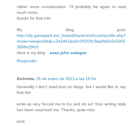
rather more consideration. I’ll probably be again to read
much more,
thanks for that info.
My blog post;
http://ofp.gamepark.eu/_hosted/hardrock/forum/profile.php?
mode=viewprofile&u=242461&sid=042f29c9ae0fd3e5c5355
380ffe39fc9
Here is my blog
::
sean john cologne
Responder
Anónimo
26 de enero de 2013 a las 18:54
Generally I don't read post on blogs, but I would like to say
that this
write-up very forced me to try and do so! Your writing style
has been surprised me. Thanks, quite nice
post.