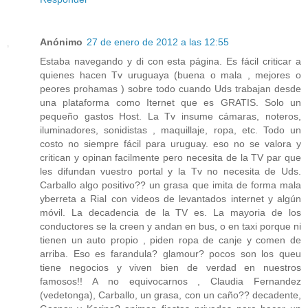
Anónimo
27 de enero de 2012 a las 12:55
Estaba navegando y di con esta página. Es fácil criticar a
quienes hacen Tv uruguaya (buena o mala , mejores o
peores prohamas ) sobre todo cuando Uds trabajan desde
una plataforma como Iternet que es GRATIS. Solo un
pequeño gastos Host. La Tv insume cámaras, noteros,
iluminadores, sonidistas , maquillaje, ropa, etc. Todo un
costo no siempre fácil para uruguay. eso no se valora y
critican y opinan facilmente pero necesita de la TV par que
les difundan vuestro portal y la Tv no necesita de Uds.
Carballo algo positivo?? un grasa que imita de forma mala
yberreta a Rial con videos de levantados internet y algún
móvil. La decadencia de la TV es. La mayoria de los
conductores se la creen y andan en bus, o en taxi porque ni
tienen un auto propio , piden ropa de canje y comen de
arriba. Eso es farandula? glamour? pocos son los queu
tiene negocios y viven bien de verdad en nuestros
famosos!! A no equivocarnos , Claudia Fernandez
(vedetonga), Carballo, un grasa, con un caño?? decadente,