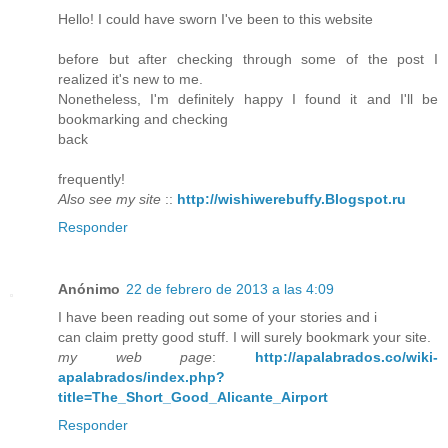
Hello! I could have sworn I've been to this website
before but after checking through some of the post I
realized it's new to me.
Nonetheless, I'm definitely happy I found it and I'll be
bookmarking and checking
back
frequently!
Also see my site
::
http://wishiwerebuffy.Blogspot.ru
Responder
Anónimo
22 de febrero de 2013 a las 4:09
I have been reading out some of your stories and i
can claim pretty good stuff. I will surely bookmark your site.
my web page
:
http://apalabrados.co/wiki-
apalabrados/index.php?
title=The_Short_Good_Alicante_Airport
Responder