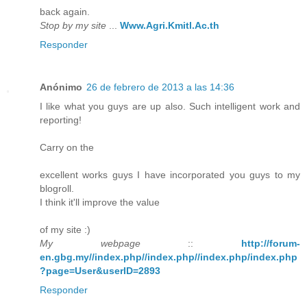
back again.
Stop by my site
...
Www.Agri.Kmitl.Ac.th
Responder
Anónimo
26 de febrero de 2013 a las 14:36
I like what you guys are up also. Such intelligent work and
reporting!
Carry on the
excellent works guys I have incorporated you guys to my
blogroll.
I think it'll improve the value
of my site :)
My webpage
::
http://forum-
en.gbg.my//index.php//index.php//index.php/index.php
?page=User&userID=2893
Responder