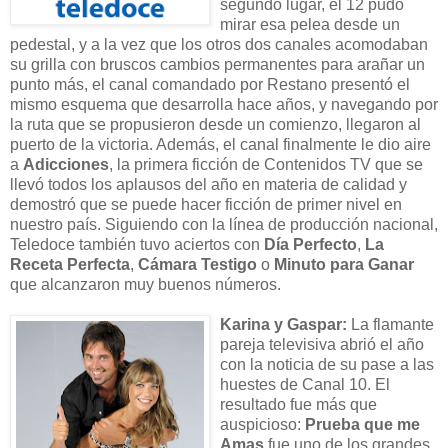
segundo lugar, el 12 pudo
mirar esa pelea desde un
pedestal, y a la vez que los otros dos canales acomodaban
su grilla con bruscos cambios permanentes para arañar un
punto más, el canal comandado por Restano presentó el
mismo esquema que desarrolla hace años, y navegando por
la ruta que se propusieron desde un comienzo, llegaron al
puerto de la victoria. Además, el canal finalmente le dio aire
a
Adicciones
, la primera ficción de Contenidos TV que se
llevó todos los aplausos del año en materia de calidad y
demostró que se puede hacer ficción de primer nivel en
nuestro país. Siguiendo con la línea de producción nacional,
Teledoce también tuvo aciertos con
Día Perfecto
,
La
Receta Perfecta
,
Cámara Testigo
o
Minuto para Ganar
que alcanzaron muy buenos números.
Karina y Gaspar:
La flamante
pareja televisiva abrió el año
con la noticia de su pase a las
huestes de Canal 10. El
resultado fue más que
auspicioso:
Prueba que me
Amas
fue uno de los grandes