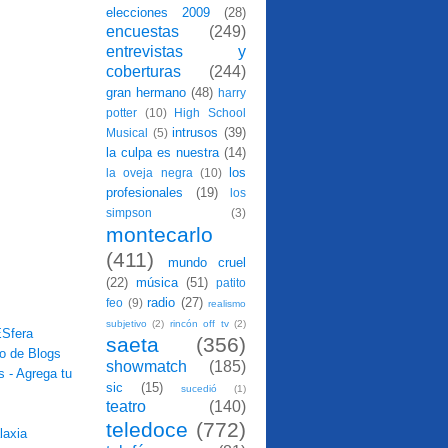
elecciones 2009
(28)
encuestas
(249)
entrevistas y
coberturas
(244)
gran hermano
(48)
harry
potter
(10)
High School
intrusos
(39)
Musical
(5)
la culpa es nuestra
(14)
los
la oveja negra
(10)
profesionales
(19)
los
simpson
(3)
montecarlo
(411)
mundo cruel
(22)
música
(51)
patito
radio
(27)
feo
(9)
realismo
subjetivo
(2)
rincón off tv
(2)
saeta
(356)
showmatch
(185)
sic
(15)
sucedió
(1)
teatro
(140)
teledoce
(772)