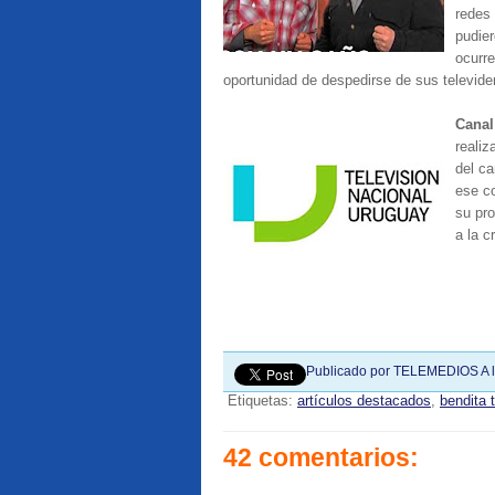
redes 
pudier
ocurre
oportunidad de despedirse de sus televide
Canal
realiz
del c
ese co
su pro
a la c
Publicado por
TELEMEDIOS
A 
Etiquetas:
artículos destacados
,
bendita 
42 comentarios: