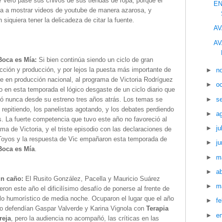
 Vero pase sus chivos de sus tiendas de ropa, porque el
EN
ta a mostrar videos de youtube de manera azarosa, y
siquiera tener la delicadeza de citar la fuente.
AV
AV
Boca es Mía:
Si bien continúa siendo un ciclo de gran
ción y producción, y por lejos la puesta más importante de
►
n
de en producción nacional, al programa de Victoria Rodríguez
►
o
go en esta temporada el lógico desgaste de un ciclo diario que
►
s
ró nunca desde su estreno tres años atrás. Los temas se
 repitiendo, los panelistas agotando, y los debates perdiendo
►
a
s. La fuerte competencia que tuvo este año no favoreció al
►
ju
ma de Victoria, y el triste episodio con las declaraciones de
 Toyos y la respuesta de Vic empañaron esta temporada de
►
ju
Boca es Mía
.
►
m
►
ab
un caño:
El Rusito González, Pacella y Mauricio Suárez
►
m
ron este año el dificilísimo desafío de ponerse al frente de
lo humorístico de media noche. Ocuparon el lugar que el año
►
f
o defendían Gaspar Valverde y Karina Vignola con
Terapia
►
e
reja
, pero la audiencia no acompañó, las críticas en las