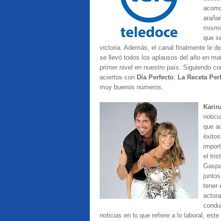
acomo
araña
mismo
que se
victoria. Además, el canal finalmente le di
se llevó todos los aplausos del año en ma
primer nivel en nuestro país. Siguiendo co
aciertos con
Día Perfecto
,
La Receta Per
muy buenos números.
Karin
notici
que a
éxitos
import
el tri
Gaspa
juntos
tener
actor
conduc
noticias en lo que refiere a lo laboral, es