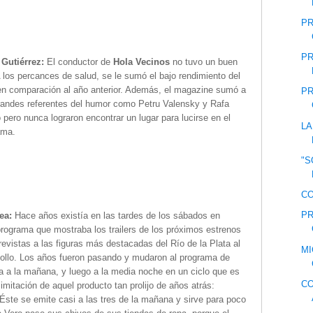
PR
PR
Gutiérrez:
El conductor de
Hola Vecinos
no tuvo un buen
 los percances de salud, se le sumó el bajo rendimiento del
 en comparación al año anterior. Además, el magazine sumó a
PR
randes referentes del humor como Petru Valensky y Rafa
 pero nunca lograron encontrar un lugar para lucirse en el
LA
ama.
"S
CO
PR
rea:
Hace años existía en las tardes de los sábados en
rograma que mostraba los trailers de los próximos estrenos
trevistas a las figuras más destacadas del Río de la Plata al
MI
riollo. Los años fueron pasando y mudaron al programa de
a a la mañana, y luego a la media noche en un ciclo que es
CO
mitación de aquel producto tan prolijo de años atrás:
 Éste se emite casi a las tres de la mañana y sirve para poco