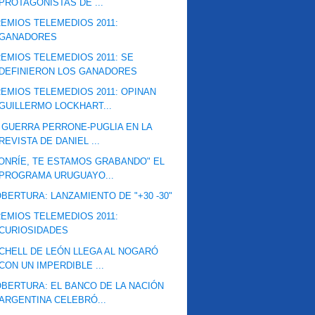
PROTAGONISTAS DE ...
EMIOS TELEMEDIOS 2011:
GANADORES
EMIOS TELEMEDIOS 2011: SE
DEFINIERON LOS GANADORES
EMIOS TELEMEDIOS 2011: OPINAN
GUILLERMO LOCKHART...
 GUERRA PERRONE-PUGLIA EN LA
REVISTA DE DANIEL ...
ONRÍE, TE ESTAMOS GRABANDO" EL
PROGRAMA URUGUAYO...
BERTURA: LANZAMIENTO DE "+30 -30"
EMIOS TELEMEDIOS 2011:
CURIOSIDADES
CHELL DE LEÓN LLEGA AL NOGARÓ
CON UN IMPERDIBLE ...
BERTURA: EL BANCO DE LA NACIÓN
ARGENTINA CELEBRÓ...