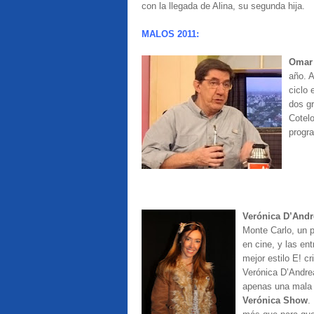
con la llegada de Alina, su segunda hija.
MALOS 2011:
Omar 
año. A
ciclo
dos g
Cotelo
progr
Verónica D’And
Monte Carlo, un p
en cine, y las en
mejor estilo E! c
Verónica D’Andre
apenas una mala i
Verónica Show
.