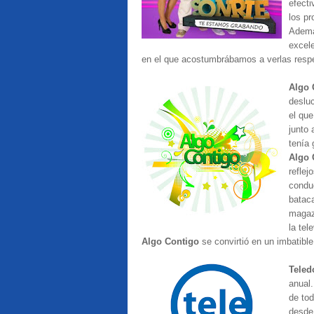
efecti
los p
Ademá
excele
en el que acostumbrábamos a verlas resp
Algo 
desluc
el qu
junto 
tenía 
Algo 
reflej
conduc
batac
magazi
la tel
Algo Contigo
se convirtió en un imbatible
Teled
anual.
de tod
desde 