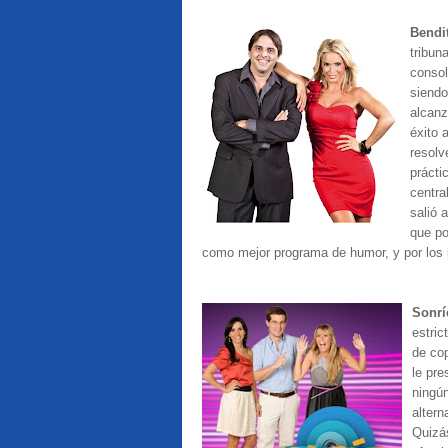
Bendi
tribun
consol
siendo
alcanz
éxito 
resolv
prácti
centra
salió 
que po
como mejor programa de humor, y por los 
Sonrí
estri
de cop
le pr
ningú
altern
Quizás