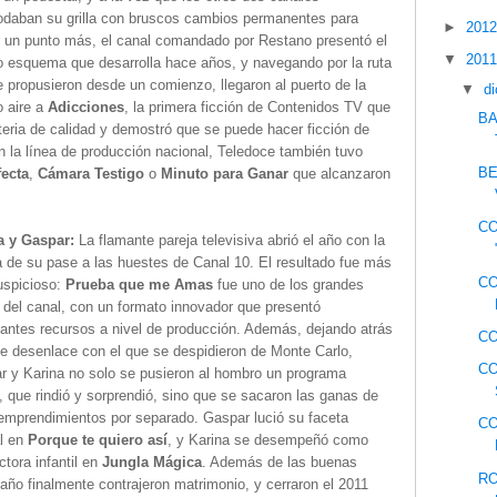
daban su grilla con bruscos cambios permanentes para
►
201
r un punto más, el canal comandado por Restano presentó el
▼
201
 esquema que desarrolla hace años, y navegando por la ruta
 propusieron desde un comienzo, llegaron al puerto de la
▼
d
o aire a
Adicciones
, la primera ficción de Contenidos TV que
BA
teria de calidad y demostró que se puede hacer ficción de
n la línea de producción nacional, Teledoce también tuvo
BE
fecta
,
Cámara Testigo
o
Minuto para Ganar
que alcanzaron
CO
a y Gaspar:
La flamante pareja televisiva abrió el año con la
a de su pase a las huestes de Canal 10. El resultado fue más
C
uspicioso:
Prueba que me Amas
fue uno de los grandes
 del canal, con un formato innovador que presentó
antes recursos a nivel de producción. Además, dejando atrás
CO
ste desenlace con el que se despidieron de Monte Carlo,
CO
r y Karina no solo se pusieron al hombro un programa
, que rindió y sorprendió, sino que se sacaron las ganas de
 emprendimientos por separado. Gaspar lució su faceta
CO
al en
Porque te quiero así
, y Karina se desempeñó como
tora infantil en
Jungla Mágica
. Además de las buenas
RO
te año finalmente contrajeron matrimonio, y cerraron el 2011