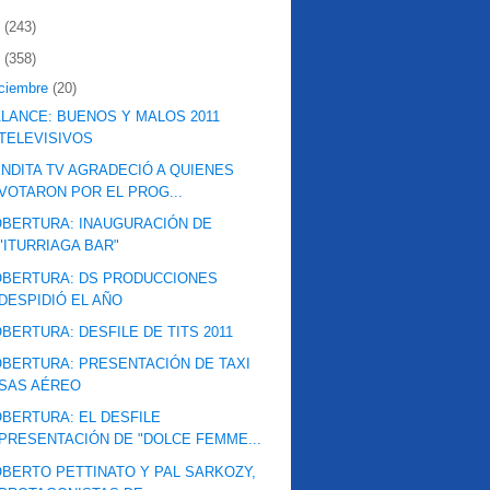
2
(243)
1
(358)
iciembre
(20)
LANCE: BUENOS Y MALOS 2011
TELEVISIVOS
NDITA TV AGRADECIÓ A QUIENES
VOTARON POR EL PROG...
BERTURA: INAUGURACIÓN DE
"ITURRIAGA BAR"
OBERTURA: DS PRODUCCIONES
DESPIDIÓ EL AÑO
BERTURA: DESFILE DE TITS 2011
BERTURA: PRESENTACIÓN DE TAXI
SAS AÉREO
BERTURA: EL DESFILE
PRESENTACIÓN DE "DOLCE FEMME...
BERTO PETTINATO Y PAL SARKOZY,