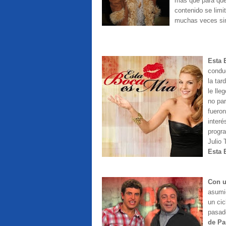
más que para que
contenido se limi
muchas veces sin 
Esta 
conduc
la tar
le lle
no pa
fueron
interé
progra
Julio
Esta 
Con 
asumie
un cic
pasad
de Pa