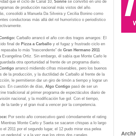
vidad que el ciclo de Canal 10,
Sonríe
se convirtió en uno de
rogramas de producción nacional más vistos del año.
s, consolidó a Manuela Da Silveira y Cecilia Bonino como
ntes conductoras más allá del rol humorístico o periodístico
ectivamente.
Contigo:
Carballo arrancó el año con dos tragos amargos: El
ido final de
Pizza a Carballo
y el fugaz y frustrado ciclo en
e repasaba lo más “trascendente” de
Gran Hermano 2011
a Evangelina Ortiz. Sin embargo, él sabía que Monte Carlo le
guardada otra oportunidad al frente de un programa diario.
Contigo
arrancó midiendo cifras miserables, pero los buenos
os de la producción, y la ductilidad de Carballo al frente de la
ción, le permitieron dar un giro de timón a tiempo y lograr un
azo. En cuestión de días,
Algo Contigo
pasó de ser un
ne tradicional al primer programa de espectáculos diario de
evisión nacional, y la modificación fue gol. Con el tiempo,
 de la tarde y el gran rival a vencer por la competencia.
oce:
Por sexto año consecutivo ganó cómodamente el rating
 Mientras Monte Carlo y Saeta se sacaron chispas a lo largo
o el 2011 por el segundo lugar, el 12 pudo mirar esa pelea
Archi
un pedestal, y a la vez que los otros dos canales