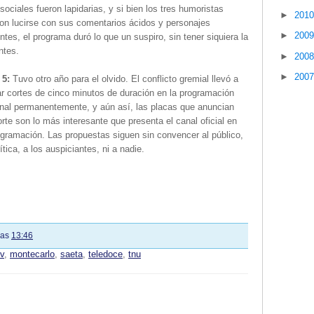
sociales fueron lapidarias, y si bien los tres humoristas
►
201
on lucirse con sus comentarios ácidos y personajes
►
200
ntes, el programa duró lo que un suspiro, sin tener siquiera la
ntes.
►
200
►
200
 5:
Tuvo otro año para el olvido. El conflicto gremial llevó a
ar cortes de cinco minutos de duración en la programación
anal permanentemente, y aún así, las placas que anuncian
rte son lo más interesante que presenta el canal oficial en
gramación. Las propuestas siguen sin convencer al público,
rítica, a los auspiciantes, ni a nadie.
las
13:46
tv
,
montecarlo
,
saeta
,
teledoce
,
tnu