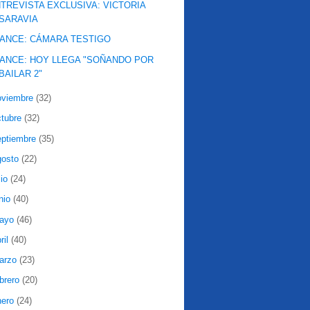
TREVISTA EXCLUSIVA: VICTORIA
SARAVIA
ANCE: CÁMARA TESTIGO
ANCE: HOY LLEGA "SOÑANDO POR
BAILAR 2"
oviembre
(32)
ctubre
(32)
eptiembre
(35)
gosto
(22)
lio
(24)
nio
(40)
ayo
(46)
ril
(40)
arzo
(23)
ebrero
(20)
nero
(24)