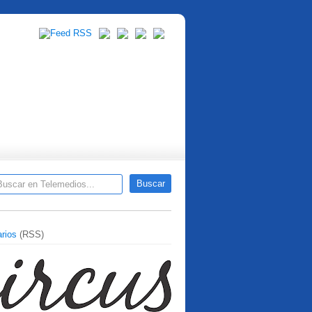
rios
(RSS)