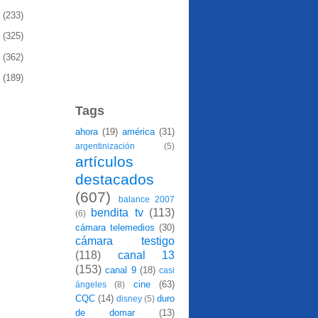
0
(233)
9
(325)
8
(362)
7
(189)
Tags
ahora
(19)
américa
(31)
argentinización
(5)
artículos
destacados
(607)
balance 2007
bendita tv
(113)
(6)
cámara telemedios
(30)
cámara testigo
(118)
canal 13
(153)
canal 9
(18)
casi
cine
(63)
ángeles
(8)
CQC
(14)
duro
disney
(5)
de domar
(13)