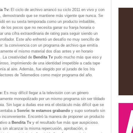
ta Tv:
El ciclo de archivo arrancó su ciclo 2011 en vivo y con
a, demostrando que se mantiene más vigente que nunca. Se
idó en su sexta temporada como un producto imbatible,
 de los pocos que no necesita ganar su franja horaria o
ar una cifra extraordinaria de rating para seguir siendo un
arrollador. Este año enfrentó un desafío no muy sencillo de
er: la convivencia con un programa de archivo que emitía
camente el mismo material dos días antes y en horario
l. La creatividad de
Bendita Tv
pudo mucho más que eso y
airoso, imprimiendo de una identidad irrepetible a cada tape
nía al aire. Además, fue elegido por el jurado de los Iris
lectores de Telemedios como mejor programa del año.
e:
Es muy difícil llegar a la televisión con un género
ctamente monopolizado por un mismo programa sin ser tildado
ia. Sin lugar a dudas ese era el obstáculo más difícil que se
esentaba a
Sonríe: te estamos grabando
y supo sortearlo sin
n inconveniente. Encontró la manera de proponer un producto
ativo a
Bendita Tv
y el resultado fue más que auspicioso.
 sin alcanzar la misma repercusión, aprobación, o