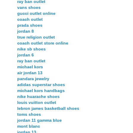
ray ban outlet
vans shoes
gucci outlet online
coach outlet
prada shoes
jordan 8
true religion outlet
coach outlet store online
nike sb shoes
jordan 6
ray ban outlet
michael kors
air jordan 13
pandara jewelry
adidas superstar shoes
michael kors handbags
nike huarache shoes
louis vuitton outlet
lebron james basketball shoes
toms shoes
jordan 11 gamma blue
mont blanc
jordan 13