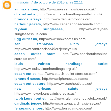
mmjiaxin
7 de octubre de 2015 a las 22:11
air max shoes
, http://www.nikeairmaxshoess.co.uk/
chanel outlet
, http://www.chanelhandbags-outlet.co.uk/
broncos jerseys
, http://www.denverbroncos.org/
barbour jackets
, http://www.canadagoosecanada.com/
ray-ban sunglasses
, http://www.rayban-
sunglassess.us.com/
ugg outlet uk
, http://www.snowboots.us.com/
san francisco 49ers jerseys
,
http://www.sanfrancisco49ersjerseys.us/
coach outlet store
, http://www.coachoutletonline-
store.us.com/
louis vuitton handbags outlet
,
http://www.louisvuittonhandbags.org.uk/
coach outlet
, http://www.coach-outlet-store.us.com/
iphone 6 cases
, http://www.iphonecase.name/
coach outlet store
, http://www.coachoutletus.us/
new orleans saints jerseys
,
http://www.neworleanssaintsjerseys.us/
ralph lauren outlet
, http://www.ralphlaurenoutletuk.org.uk/
cardinals jersey
, http://www.arizonacardinalsjersey.us/
ferragamo shoes
, http://www.ferragamo.eu.com/