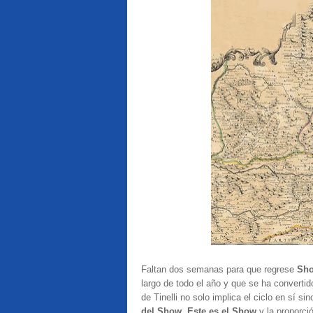
Faltan dos semanas para que regrese
Sh
largo de todo el año y que se ha convertido
de Tinelli no solo implica el ciclo en sí s
del Show,
Este es el Show
y la proporci