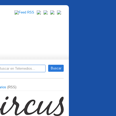
rios
(RSS)