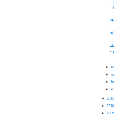
LL
VA
NO
E
JU
►
ab
►
m
►
f
►
e
►
201
►
201
►
200