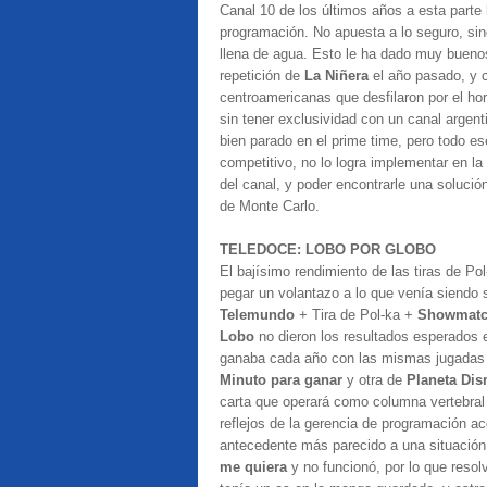
Canal 10 de los últimos años a esta parte
programación. No apuesta a lo seguro, sin
llena de agua. Esto le ha dado muy buenos
repetición de
La Niñera
el año pasado, y 
centroamericanas que desfilaron por el hor
sin tener exclusividad con un canal argen
bien parado en el prime time, pero todo ese
competitivo, no lo logra implementar en la 
del canal, y poder encontrarle una solució
de Monte Carlo.
TELEDOCE: LOBO POR GLOBO
El bajísimo rendimiento de las tiras de P
pegar un volantazo a lo que venía siendo 
Telemundo
+ Tira de Pol-ka +
Showmat
Lobo
no dieron los resultados esperados e
ganaba cada año con las mismas jugadas
Minuto para ganar
y otra de
Planeta Di
carta que operará como columna vertebral
reflejos de la gerencia de programación ace
antecedente más parecido a una situación
me quiera
y no funcionó, por lo que reso