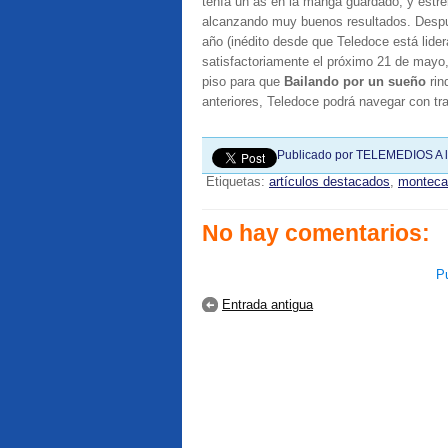
tenía un as en la manga guardado, y estr
alcanzando muy buenos resultados. Despué
año (inédito desde que Teledoce está lidera
satisfactoriamente el próximo 21 de mayo,
piso para que
Bailando por un sueño
rin
anteriores, Teledoce podrá navegar con tra
Publicado por
TELEMEDIOS
A 
Etiquetas:
artículos destacados
,
monteca
No hay comentarios:
Pu
Entrada antigua