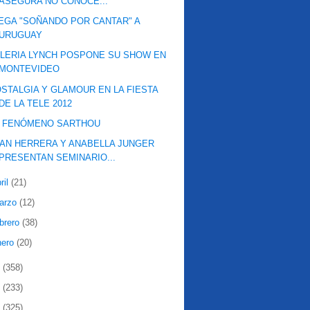
ASEGURA NO CONOCE...
EGA "SOÑANDO POR CANTAR" A
URUGUAY
LERIA LYNCH POSPONE SU SHOW EN
MONTEVIDEO
STALGIA Y GLAMOUR EN LA FIESTA
DE LA TELE 2012
L FENÓMENO SARTHOU
AN HERRERA Y ANABELLA JUNGER
PRESENTAN SEMINARIO...
ril
(21)
arzo
(12)
ebrero
(38)
nero
(20)
1
(358)
0
(233)
9
(325)