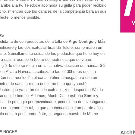
rribe a la tv, Teledoce acomoda su grilla para poder recibirlo
cho, mientras que los canales de la competencia barajan sus
afecte lo menos posible.
AS
lida tarde con productos de la talla de
Algo Contigo
y
Más
oticiero y las dos exitosas tiras de Telefé, conformaron un
sto. Sencillamente cuidando los productos que tiene hoy en
ra salir airoso de la fuerte competencia que se viene.
gió, lo que se refleja en la llamativa decisión de mandar
Sé
on Álvaro Navia a la cabeza, a las 22.30hs, es decir, a
 Con esa resolución el canal prefirió arriesgarse a que un
ntes de sacrificar otro del prime time que ya esté
roductos que ya están siendo exitosos, y si después a Waldo
 a su debido tiempo. Además, Monte Carlo estrenó
Santo y
al de prestigio por reivindicar el periodismo de investigación
 en horario central, lo que era inimaginable un par de años
clo de alto perfil como éste, el segundo puesto de Motne
E NOCHE
Archi