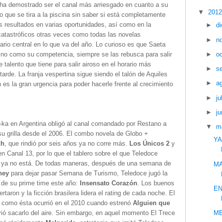
 ha demostrado ser el canal más arriesgado en cuanto a su
▼
201
o que se tira a la piscina sin saber si está completamente
 resultados en varias oportunidades, así como en la
►
d
catastróficos otras veces como todas las novelas
►
n
ario central en lo que va del año. Lo curioso es que Saeta
►
o
tino como su competencia, siempre se las rebusca para salir
 talento que tiene para salir airoso en el horario más
►
s
tarde. La franja vespertina sigue siendo el talón de Aquiles
►
a
n es la gran urgencia para poder hacerle frente al crecimiento
►
ju
►
ju
ol-ka en Argentina obligó al canal comandado por Restano a
▼
m
su grilla desde el 2006. El combo novela de Globo +
YA
ch
, que rindió por seis años ya no corre más.
Los Únicos 2
y
n Canal 13, por lo que el tablero sobre el que Teledoce
 ya no está. De todas maneras, después de una semana de
MA
sney
para dejar pasar Semana de Turismo, Teledoce jugó la
 de su prime time este año:
Insensato Corazón
. Los buenos
EN
rtaron y la ficción brasilera lidera el rating de cada noche. El
 como ésta ocurrió en el 2010 cuando estrenó
Alguien que
lvió sacarlo del aire. Sin embargo, en aquel momento El Trece
ME