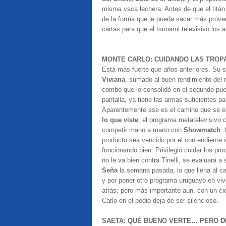
misma vaca lechera. Antes de que el titán a
de la forma que le pueda sacar más prove
cartas para que el tsunami televisivo los 
MONTE CARLO: CUIDANDO LAS TROP
Está más fuerte que años anteriores. Su só
Viviana
, sumado al buen rendimiento del n
combo que lo consolidó en el segundo pue
pantalla, ya tiene las armas suficientes pa
Aparentemente ese es el camino que se eli
lo que viste
, el programa metatelevisivo c
competir mano a mano con
Showmatch
.
producto sea vencido por el contendiente a
funcionando bien. Privilegió cuidar los p
no le va bien contra Tinelli, se evaluará
Seña
la semana pasada, lo que llena al can
y por poner otro programa uruguayo en vivo
atrás; pero más importante aún, con un ci
Carlo en el podio deja de ser silencioso.
SAETA: QUÉ BUENO VERTE… PERO D