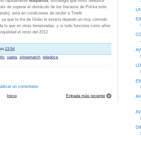
enó rápidamente
Malparida
, estrategia que imitó Teledoce
s de superar el obstáculo de los fracasos de Pol-ka este
LA
ndo), está en condiciones de recibir a Tinelli
EN
 ya que la tira de Globo le estaría dejando un muy cómodo
da lo que en otras temporadas; y si todo funciona como años
nquilidad el resto del 2012.
CO
las
23:54
AV
rlo
,
saeta
,
showmatch
,
teledoce
LO
EN
blicar un comentario
Inicio
Entrada más reciente
AV
AV
DI