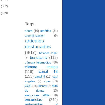
8
(362)
7
(189)
Tags
ahora
(19)
américa
(31)
argentinización
(5)
artículos
destacados
(607)
balance 2007
bendita tv
(113)
(6)
cámara telemedios
(30)
cámara testigo
(118)
canal 13
(153)
canal 9
(18)
casi
cine
(63)
ángeles
(8)
CQC
(14)
duro
disney
(5)
de domar
(13)
elecciones 2009
(28)
encuestas
(249)
entrevistas y