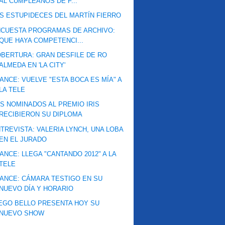
AL CUMPLEAÑOS DE F...
S ESTUPIDECES DEL MARTÍN FIERRO
CUESTA PROGRAMAS DE ARCHIVO:
QUE HAYA COMPETENCI...
BERTURA: GRAN DESFILE DE RO
ALMEDA EN 'LA CITY'
ANCE: VUELVE "ESTA BOCA ES MÍA" A
LA TELE
S NOMINADOS AL PREMIO IRIS
RECIBIERON SU DIPLOMA
TREVISTA: VALERIA LYNCH, UNA LOBA
EN EL JURADO
ANCE: LLEGA "CANTANDO 2012" A LA
TELE
ANCE: CÁMARA TESTIGO EN SU
NUEVO DÍA Y HORARIO
EGO BELLO PRESENTA HOY SU
NUEVO SHOW