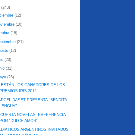
2
(243)
iciembre
(12)
oviembre
(10)
ctubre
(18)
eptiembre
(21)
gosto
(12)
lio
(20)
nio
(31)
ayo
(28)
 ESTÁN LOS GANADORES DE LOS
PREMIOS IRIS 2012
RCEL DASET PRESENTA "BENDITA
LENGUA"
CUESTA NOVELAS: PREFERENCIA
POR "DULCE AMOR"
DIÁTICOS ARGENTINOS INVITADOS