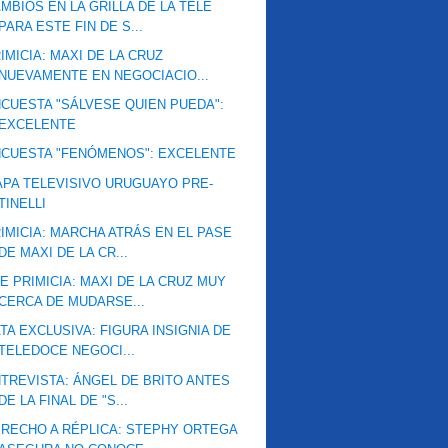
MBIOS EN LA GRILLA DE LA TELE
PARA ESTE FIN DE S...
IMICIA: MAXI DE LA CRUZ
NUEVAMENTE EN NEGOCIACIO...
CUESTA "SÁLVESE QUIEN PUEDA":
EXCELENTE
CUESTA "FENÓMENOS": EXCELENTE
PA TELEVISIVO URUGUAYO PRE-
TINELLI
IMICIA: MARCHA ATRÁS EN EL PASE
DE MAXI DE LA CR...
E PRIMICIA: MAXI DE LA CRUZ MUY
CERCA DE MUDARSE...
TA EXCLUSIVA: FIGURA INSIGNIA DE
TELEDOCE NEGOCI...
TREVISTA: ÁNGEL DE BRITO ANTES
DE LA FINAL DE "S...
RECHO A RÉPLICA: STEPHY ORTEGA