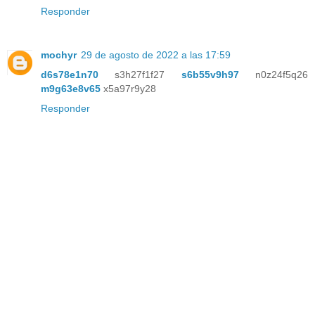
Responder
mochyr
29 de agosto de 2022 a las 17:59
d6s78e1n70
s3h27f1f27
s6b55v9h97
n0z24f5q26
m9g63e8v65
x5a97r9y28
Responder