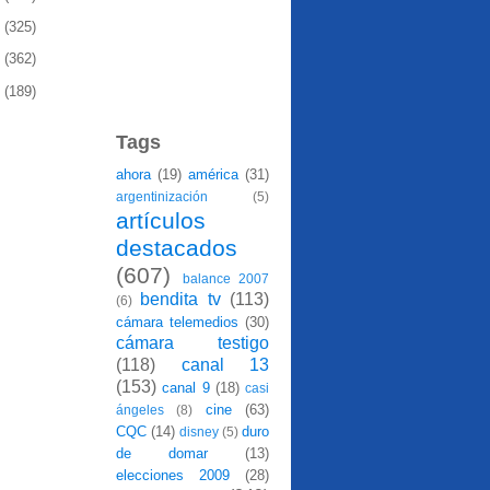
9
(325)
8
(362)
7
(189)
Tags
ahora
(19)
américa
(31)
argentinización
(5)
artículos
destacados
(607)
balance 2007
bendita tv
(113)
(6)
cámara telemedios
(30)
cámara testigo
(118)
canal 13
(153)
canal 9
(18)
casi
cine
(63)
ángeles
(8)
CQC
(14)
duro
disney
(5)
de domar
(13)
elecciones 2009
(28)