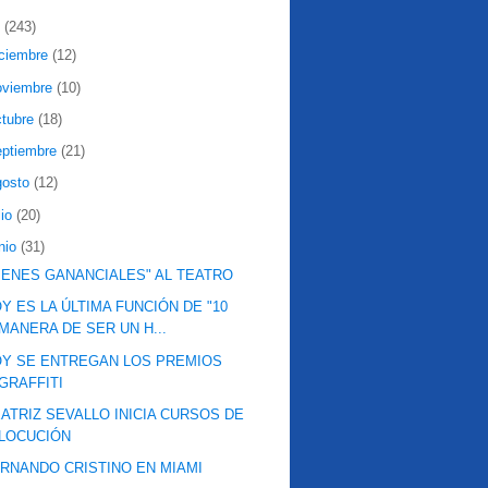
2
(243)
iciembre
(12)
oviembre
(10)
ctubre
(18)
eptiembre
(21)
gosto
(12)
lio
(20)
nio
(31)
IENES GANANCIALES" AL TEATRO
Y ES LA ÚLTIMA FUNCIÓN DE "10
MANERA DE SER UN H...
Y SE ENTREGAN LOS PREMIOS
GRAFFITI
ATRIZ SEVALLO INICIA CURSOS DE
LOCUCIÓN
RNANDO CRISTINO EN MIAMI