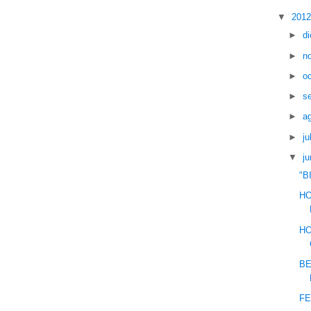
▼
201
►
d
►
n
►
o
►
s
►
a
►
ju
▼
ju
"B
HO
HO
BE
FE