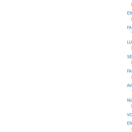
EN
FA
LU
SE
F
AV
NU
V
EN