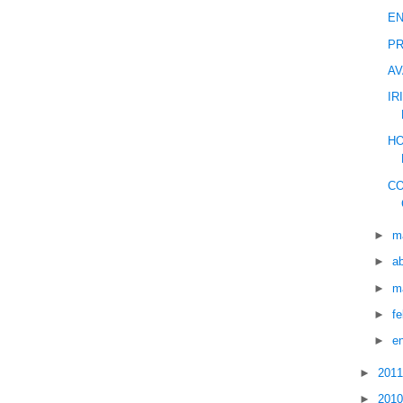
EN
PR
A
IR
HO
CO
►
m
►
ab
►
m
►
f
►
e
►
201
►
201