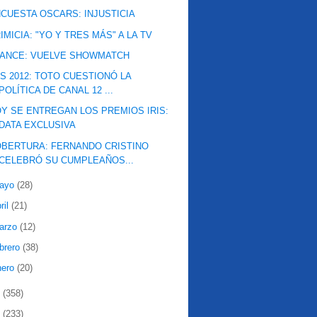
CUESTA OSCARS: INJUSTICIA
IMICIA: "YO Y TRES MÁS" A LA TV
VANCE: VUELVE SHOWMATCH
IS 2012: TOTO CUESTIONÓ LA
POLÍTICA DE CANAL 12 ...
Y SE ENTREGAN LOS PREMIOS IRIS:
DATA EXCLUSIVA
BERTURA: FERNANDO CRISTINO
CELEBRÓ SU CUMPLEAÑOS...
ayo
(28)
ril
(21)
arzo
(12)
ebrero
(38)
nero
(20)
1
(358)
0
(233)