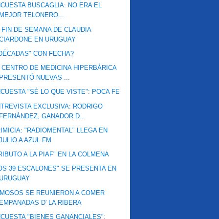
CUESTA BUSCAGLIA: NO ERA EL
MEJOR TELONERO...
 FIN DE SEMANA DE CLAUDIA
CIARDONE EN URUGUAY
DÉCADAS" CON FECHA?
 CENTRO DE MEDICINA HIPERBÁRICA
PRESENTÓ NUEVAS ...
CUESTA "SÉ LO QUE VISTE": POCA FE
TREVISTA EXCLUSIVA: RODRIGO
FERNÁNDEZ, GANADOR D...
IMICIA: "RADIOMENTAL" LLEGA EN
JULIO A AZUL FM
RIBUTO A LA PIAF" EN LA COLMENA
OS 39 ESCALONES" SE PRESENTA EN
URUGUAY
MOSOS SE REUNIERON A COMER
EMPANADAS D' LA RIBERA
CUESTA "BIENES GANANCIALES":