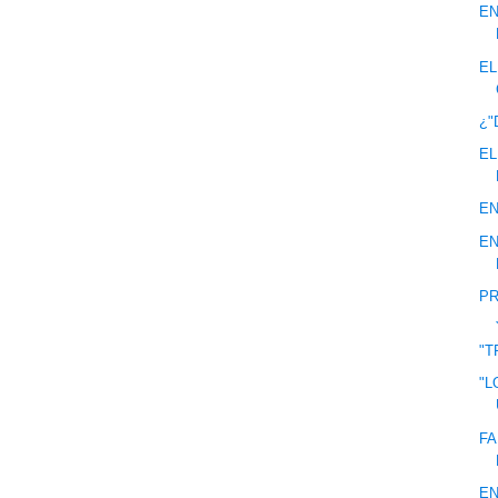
EN
EL
¿"
EL
EN
EN
PR
"T
"L
FA
EN