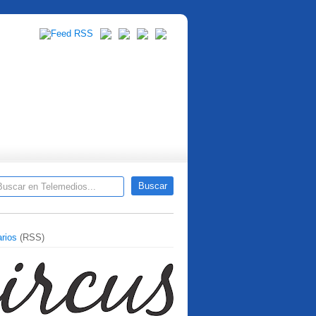
rios
(RSS)