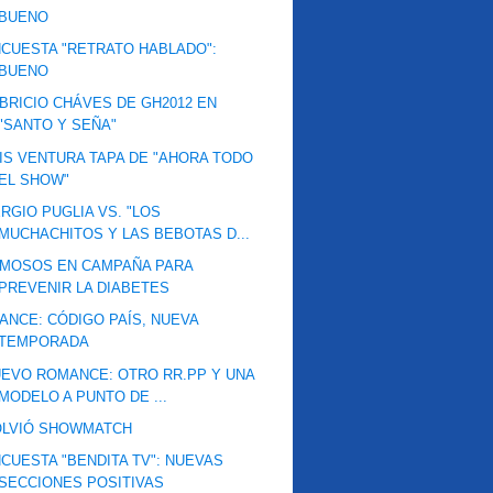
BUENO
CUESTA "RETRATO HABLADO":
BUENO
BRICIO CHÁVES DE GH2012 EN
"SANTO Y SEÑA"
IS VENTURA TAPA DE "AHORA TODO
EL SHOW"
RGIO PUGLIA VS. "LOS
MUCHACHITOS Y LAS BEBOTAS D...
AMOSOS EN CAMPAÑA PARA
PREVENIR LA DIABETES
ANCE: CÓDIGO PAÍS, NUEVA
TEMPORADA
EVO ROMANCE: OTRO RR.PP Y UNA
MODELO A PUNTO DE ...
OLVIÓ SHOWMATCH
CUESTA "BENDITA TV": NUEVAS
SECCIONES POSITIVAS