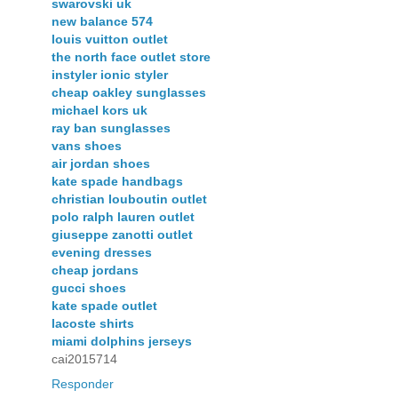
swarovski uk
new balance 574
louis vuitton outlet
the north face outlet store
instyler ionic styler
cheap oakley sunglasses
michael kors uk
ray ban sunglasses
vans shoes
air jordan shoes
kate spade handbags
christian louboutin outlet
polo ralph lauren outlet
giuseppe zanotti outlet
evening dresses
cheap jordans
gucci shoes
kate spade outlet
lacoste shirts
miami dolphins jerseys
cai2015714
Responder