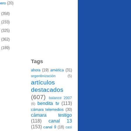
nero
(20)
1
(358)
0
(233)
9
(325)
8
(362)
7
(189)
Tags
ahora
(19)
américa
(31)
argentinización
(5)
artículos
destacados
(607)
balance 2007
bendita tv
(113)
(6)
cámara telemedios
(30)
cámara testigo
(118)
canal 13
(153)
canal 9
(18)
casi