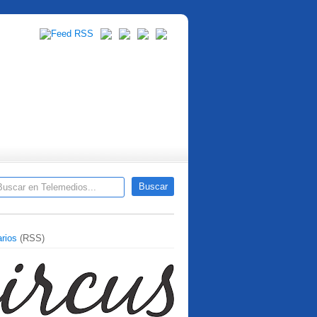
rios
(RSS)