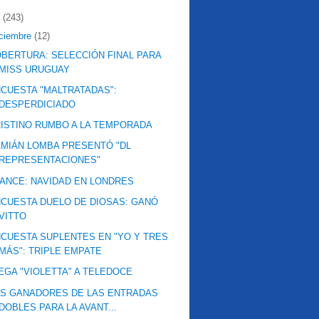
2
(243)
iciembre
(12)
BERTURA: SELECCIÓN FINAL PARA
MISS URUGUAY
CUESTA "MALTRATADAS":
DESPERDICIADO
ISTINO RUMBO A LA TEMPORADA
MIÁN LOMBA PRESENTÓ "DL
REPRESENTACIONES"
ANCE: NAVIDAD EN LONDRES
CUESTA DUELO DE DIOSAS: GANÓ
VITTO
CUESTA SUPLENTES EN "YO Y TRES
MÁS": TRIPLE EMPATE
EGA "VIOLETTA" A TELEDOCE
S GANADORES DE LAS ENTRADAS
DOBLES PARA LA AVANT...