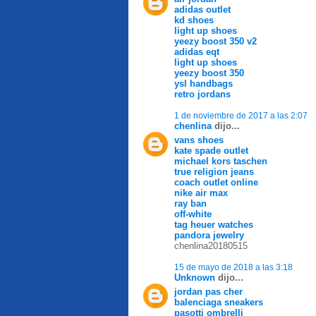
adidas outlet
kd shoes
light up shoes
yeezy boost 350 v2
adidas eqt
light up shoes
yeezy boost 350
ysl handbags
retro jordans
1 de noviembre de 2017 a las 2:07
chenlina
dijo...
vans shoes
kate spade outlet
michael kors taschen
true religion jeans
coach outlet online
nike air max
ray ban
off-white
tag heuer watches
pandora jewelry
chenlina20180515
15 de mayo de 2018 a las 3:18
Unknown
dijo...
jordan pas cher
balenciaga sneakers
pasotti ombrelli