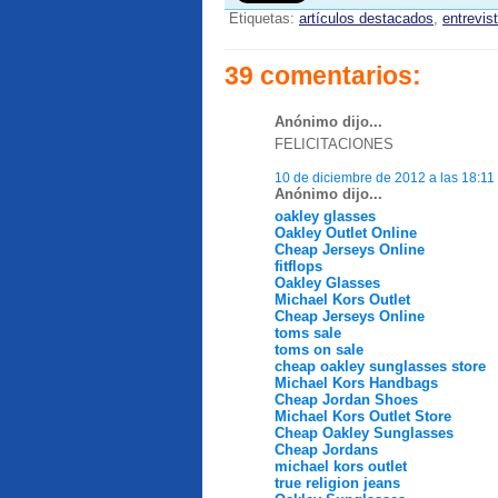
Etiquetas:
artículos destacados
,
entrevis
39 comentarios:
Anónimo dijo...
FELICITACIONES
10 de diciembre de 2012 a las 18:11
Anónimo dijo...
oakley glasses
Oakley Outlet Online
Cheap Jerseys Online
fitflops
Oakley Glasses
Michael Kors Outlet
Cheap Jerseys Online
toms sale
toms on sale
cheap oakley sunglasses store
Michael Kors Handbags
Cheap Jordan Shoes
Michael Kors Outlet Store
Cheap Oakley Sunglasses
Cheap Jordans
michael kors outlet
true religion jeans