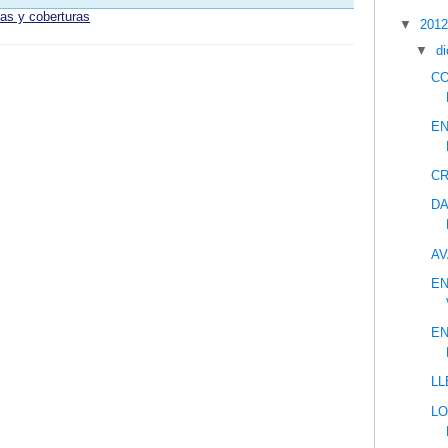
tas y coberturas
▼
201
▼
d
CO
EN
CR
DA
AV
EN
EN
LL
LO