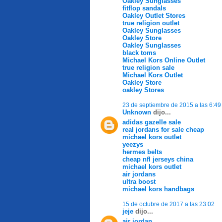
Oakley Sunglasses
fitflop sandals
Oakley Outlet Stores
true religion outlet
Oakley Sunglasses
Oakley Store
Oakley Sunglasses
black toms
Michael Kors Online Outlet
true religion sale
Michael Kors Outlet
Oakley Store
oakley Stores
23 de septiembre de 2015 a las 6:49
Unknown
dijo...
adidas gazelle sale
real jordans for sale cheap
michael kors outlet
yeezys
hermes belts
cheap nfl jerseys china
michael kors outlet
air jordans
ultra boost
michael kors handbags
15 de octubre de 2017 a las 23:02
jeje
dijo...
air jordan