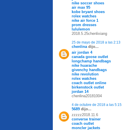
nike soccer shoes
air max 95
kobe bryant shoes
rolex watches
nike air force 1
prom dresses
lululemon
2018.5.25chenlixiang
25 de mayo de 2018 a las 2:13
chenlina
dijo...
air jordan 4
canada goose outlet
longchamp handbags
nike huarache
givenchy handbags
nike revolution
rolex watches
coach outlet online
birkenstock outlet
jordan 14
chenlina20181004
4 de octubre de 2018 a las 5:15
5689
dijo...
zzzzz2018.11.6
converse trainer
coach outlet
moncler jackets