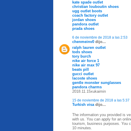
kate spade outlet
christian louboutin shoes
ugg outlet boots
coach factory outlet
jordan shoes
pandora outlet
prada shoes
6 de noviembre de 2018 a las 2:53
chenmeinv0
dijo...
ralph lauren outlet
tods shoes
tory burch
nike air force 1
nike air max 97
beats pill
gucci outlet
lacoste shoes
gentle monster sunglasses
pandora charms
2018.11.15xukaimin
15 de noviembre de 2018 a las 5:37
Turkish visa
dijo...
The information you provided is ve
with us. You can apply for an onlin
tourism, business purposes. You can
10 minutes.