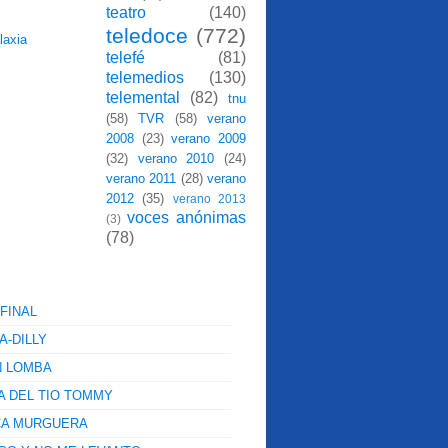
teatro
(140)
teledoce
(772)
telefé
(81)
telemedios
(130)
telemental
(82)
tnu
(58)
TVR
(58)
verano
2008
(23)
verano 2009
(32)
verano 2010
(24)
verano 2011
(28)
verano
2012
(35)
verano 2013
voces anónimas
(3)
(78)
FINAL
A-DILLY
N LOMBA
A DEL TIO TOMMY
CA MURGUERA