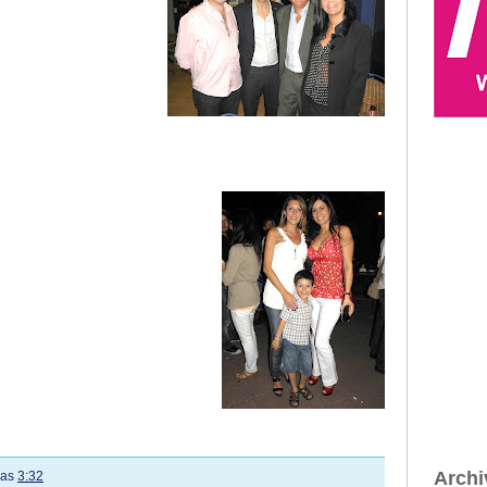
Archi
las
3:32