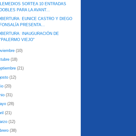
LEMEDIOS SORTEA 10 ENTRADAS
DOBLES PARA LA AVANT...
BERTURA: EUNICE CASTRO Y DIEGO
FONSALÍA PRESENTA...
BERTURA: INAUGURACIÓN DE
"PALERMO VIEJO"
oviembre
(10)
ctubre
(18)
eptiembre
(21)
gosto
(12)
lio
(20)
nio
(31)
ayo
(28)
ril
(21)
arzo
(12)
ebrero
(38)