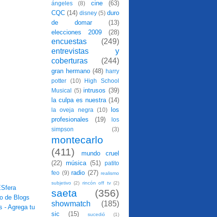
cine
(63)
ángeles
(8)
CQC
(14)
duro
disney
(5)
de domar
(13)
elecciones 2009
(28)
encuestas
(249)
entrevistas y
coberturas
(244)
gran hermano
(48)
harry
potter
(10)
High School
intrusos
(39)
Musical
(5)
la culpa es nuestra
(14)
los
la oveja negra
(10)
profesionales
(19)
los
simpson
(3)
montecarlo
(411)
mundo cruel
(22)
música
(51)
patito
radio
(27)
feo
(9)
realismo
subjetivo
(2)
rincón off tv
(2)
saeta
(356)
showmatch
(185)
sic
(15)
sucedió
(1)