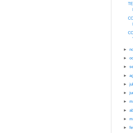
TE
CO
CO
►
n
►
o
►
s
►
a
►
ju
►
ju
►
m
►
ab
►
m
►
f