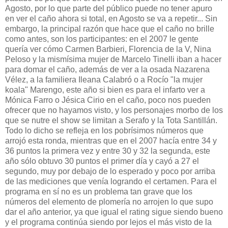
Agosto, por lo que parte del público puede no tener apuro
en ver el caño ahora si total, en Agosto se va a repetir... Sin
embargo, la principal razón que hace que el caño no brille
como antes, son los participantes: en el 2007 le gente
quería ver cómo Carmen Barbieri, Florencia de la V, Nina
Peloso y la mismísima mujer de Marcelo Tinelli iban a hacer
para domar el caño, además de ver a la osada Nazarena
Vélez, a la familiera Ileana Calabró o a Rocío "la mujer
koala" Marengo, este año si bien es para el infarto ver a
Mónica Farro o Jésica Cirio en el caño, poco nos pueden
ofrecer que no hayamos visto, y los personajes morbo de los
que se nutre el show se limitan a Serafo y la Tota Santillán.
Todo lo dicho se refleja en los pobrísimos números que
arrojó esta ronda, mientras que en el 2007 hacía entre 34 y
36 puntos la primera vez y entre 30 y 32 la segunda, este
año sólo obtuvo 30 puntos el primer día y cayó a 27 el
segundo, muy por debajo de lo esperado y poco por arriba
de las mediciones que venía logrando el certamen. Para el
programa en sí no es un problema tan grave que los
números del elemento de plomería no arrojen lo que supo
dar el año anterior, ya que igual el rating sigue siendo bueno
y el programa continúa siendo por lejos el más visto de la