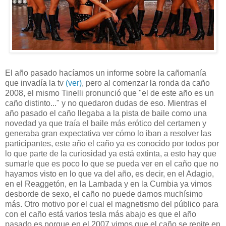
El año pasado hacíamos un informe sobre la cañomanía
que invadía la tv
(ver)
, pero al comenzar la ronda da caño
2008, el mismo Tinelli pronunció que "el de este año es un
caño distinto..." y no quedaron dudas de eso. Mientras el
año pasado el caño llegaba a la pista de baile como una
novedad ya que traía el baile más erótico del certamen y
generaba gran expectativa ver cómo lo iban a resolver las
participantes, este año el caño ya es conocido por todos por
lo que parte de la curiosidad ya está extinta, a esto hay que
sumarle que es poco lo que se pueda ver en el caño que no
hayamos visto en lo que va del año, es decir, en el Adagio,
en el Reaggetón, en la Lambada y en la Cumbia ya vimos
desborde de sexo, el caño no puede darnos muchísimo
más. Otro motivo por el cual el magnetismo del público para
con el caño está varios tesla más abajo es que el año
pasado es porque en el 2007 vimos que el caño se repite en