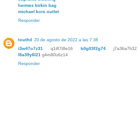
hermes birkin bag
michael kors outlet
Responder
touthil
20 de agosto de 2022 a las 7:38
i3w47o7z31
q1i87t8e16
b0g03f2g74
j7a36a7h32
l8a39y6l21
g4m80u6z14
Responder