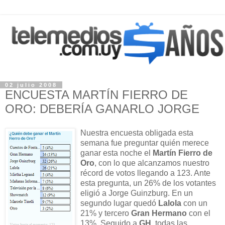
02 julio 2008
ENCUESTA MARTÍN FIERRO DE
ORO: DEBERÍA GANARLO JORGE
Nuestra encuesta obligada esta
semana fue preguntar quién merece
ganar esta noche el
Martín Fierro de
Oro
, con lo que alcanzamos nuestro
récord de votos llegando a 123. Ante
esta pregunta, un 26% de los votantes
eligió a Jorge Guinzburg. En un
segundo lugar quedó
Lalola
con un
21% y tercero
Gran Hermano
con el
13%. Seguido a
GH
, todas las