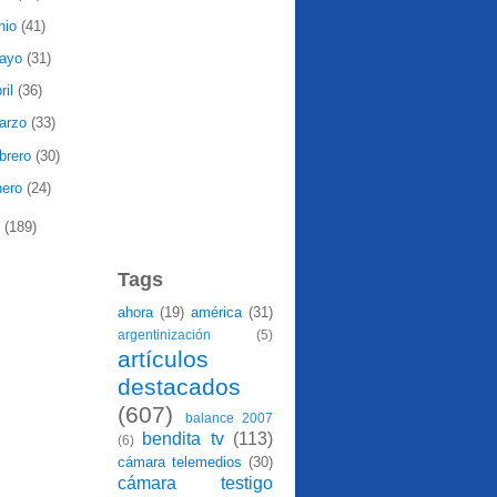
nio
(41)
ayo
(31)
ril
(36)
arzo
(33)
ebrero
(30)
nero
(24)
7
(189)
Tags
ahora
(19)
américa
(31)
argentinización
(5)
artículos
destacados
(607)
balance 2007
bendita tv
(113)
(6)
cámara telemedios
(30)
cámara testigo