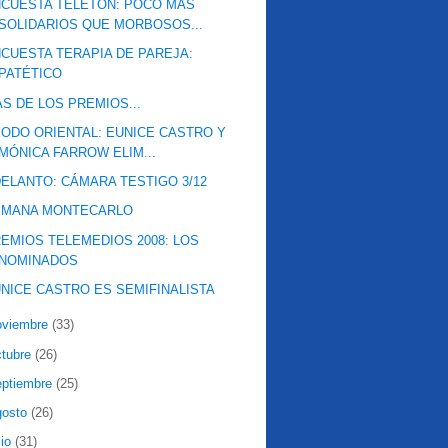
CUESTA TELETÓN: POCO MÁS
SOLIDARIOS QUE MORBOSOS...
CUESTA TERAPIA DE PAREJA:
PATÉTICO
S DE LOS PREMIOS...
ODO ORIENTAL: EUNICE CASTRO Y
MÓNICA FARROW ELIM...
ELANTO: CÁMARA TESTIGO 3/12
EMANA MONTECARLO
EMIOS TELEMEDIOS 2008: LOS
NOMINADOS
NICE CASTRO ES SEMIFINALISTA
oviembre
(33)
ctubre
(26)
eptiembre
(25)
gosto
(26)
lio
(31)