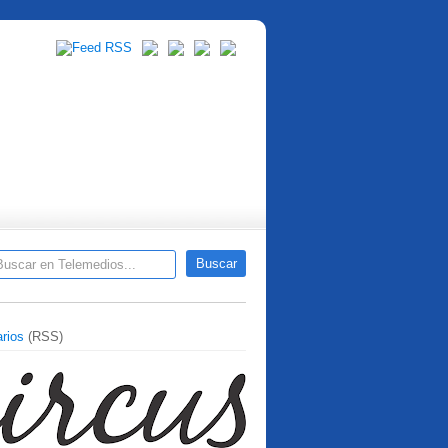
rios
(RSS)