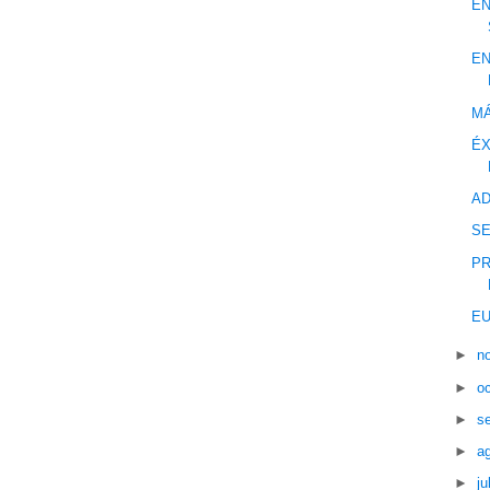
EN
EN
MÁ
ÉX
AD
S
PR
EU
►
n
►
o
►
s
►
a
►
ju