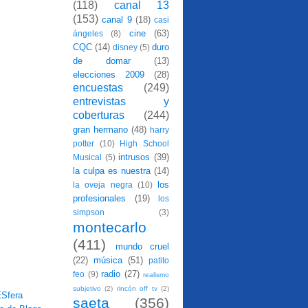
(118)
canal 13
(153)
canal 9
(18)
casi
cine
(63)
ángeles
(8)
CQC
(14)
duro
disney
(5)
de domar
(13)
elecciones 2009
(28)
encuestas
(249)
entrevistas y
coberturas
(244)
gran hermano
(48)
harry
potter
(10)
High School
intrusos
(39)
Musical
(5)
la culpa es nuestra
(14)
los
la oveja negra
(10)
profesionales
(19)
los
simpson
(3)
montecarlo
(411)
mundo cruel
(22)
música
(51)
patito
radio
(27)
feo
(9)
realismo
subjetivo
(2)
rincón off tv
(2)
saeta
(356)