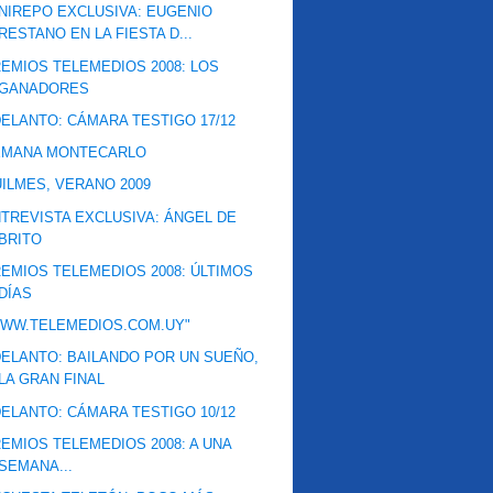
NIREPO EXCLUSIVA: EUGENIO
RESTANO EN LA FIESTA D...
EMIOS TELEMEDIOS 2008: LOS
GANADORES
ELANTO: CÁMARA TESTIGO 17/12
EMANA MONTECARLO
ILMES, VERANO 2009
TREVISTA EXCLUSIVA: ÁNGEL DE
BRITO
EMIOS TELEMEDIOS 2008: ÚLTIMOS
DÍAS
WWW.TELEMEDIOS.COM.UY"
ELANTO: BAILANDO POR UN SUEÑO,
LA GRAN FINAL
ELANTO: CÁMARA TESTIGO 10/12
EMIOS TELEMEDIOS 2008: A UNA
SEMANA...