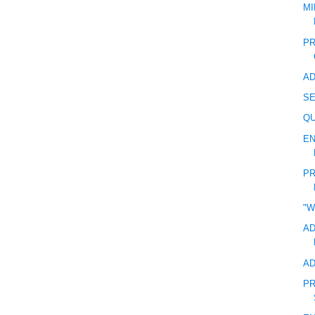
MI
PR
AD
S
QU
EN
PR
"
AD
AD
PR