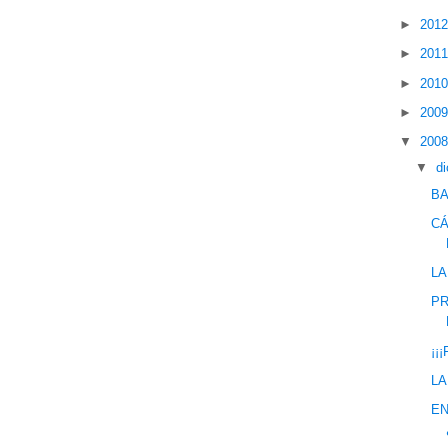
►
201
►
201
►
201
►
200
▼
200
▼
d
BA
CÁ
LA
PR
¡¡
LA
EN