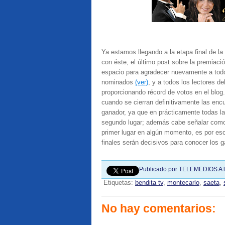
Ya estamos llegando a la etapa final de l
con éste, el último post sobre la premiac
espacio para agradecer nuevamente a todos
nominados
(ver)
, y a todos los lectores d
proporcionando récord de votos en el blog
cuando se cierran definitivamente las encu
ganador, ya que en prácticamente todas la
segundo lugar; además cabe señalar como
primer lugar en algún momento, es por eso 
finales serán decisivos para conocer los 
Publicado por
TELEMEDIOS
A 
Etiquetas:
bendita tv
,
montecarlo
,
saeta
,
No hay comentarios: