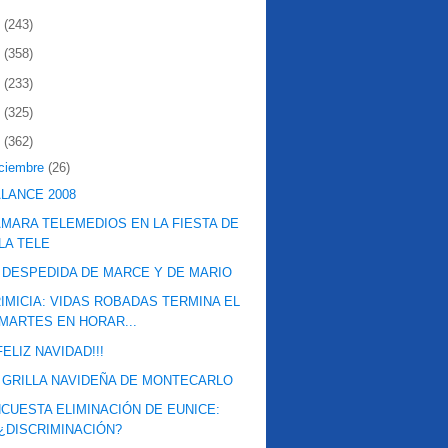
2
(243)
1
(358)
0
(233)
9
(325)
8
(362)
iciembre
(26)
LANCE 2008
MARA TELEMEDIOS EN LA FIESTA DE
LA TELE
 DESPEDIDA DE MARCE Y DE MARIO
IMICIA: VIDAS ROBADAS TERMINA EL
MARTES EN HORAR...
¡FELIZ NAVIDAD!!!
 GRILLA NAVIDEÑA DE MONTECARLO
CUESTA ELIMINACIÓN DE EUNICE:
¿DISCRIMINACIÓN?