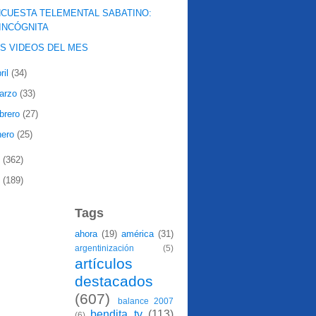
CUESTA TELEMENTAL SABATINO:
INCÓGNITA
S VIDEOS DEL MES
ril
(34)
arzo
(33)
ebrero
(27)
nero
(25)
8
(362)
7
(189)
Tags
ahora
(19)
américa
(31)
argentinización
(5)
artículos
destacados
(607)
balance 2007
bendita tv
(113)
(6)