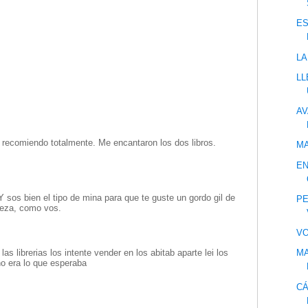
ES
LA
LL
AV
os recomiendo totalmente. Me encantaron los dos libros.
MA
EN
 sos bien el tipo de mina para que te guste un gordo gil de
PE
beza, como vos.
VO
as librerias los intente vender en los abitab aparte lei los
MA
o era lo que esperaba
CÁ