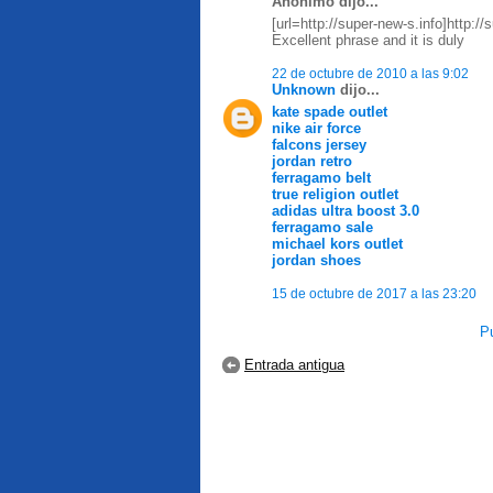
Anónimo dijo...
[url=http://super-new-s.info]http://s
Excellent phrase and it is duly
22 de octubre de 2010 a las 9:02
Unknown
dijo...
kate spade outlet
nike air force
falcons jersey
jordan retro
ferragamo belt
true religion outlet
adidas ultra boost 3.0
ferragamo sale
michael kors outlet
jordan shoes
15 de octubre de 2017 a las 23:20
Pu
Entrada antigua