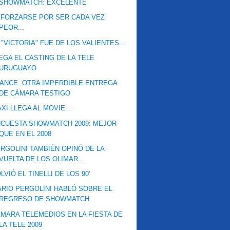
SHOWMATCH: EXCELENTE
FORZARSE POR SER CADA VEZ
PEOR...
 "VICTORIA" FUE DE LOS VALIENTES...
EGA EL CASTING DE LA TELE
URUGUAYO
ANCE: OTRA IMPERDIBLE ENTREGA
DE CÁMARA TESTIGO
XI LLEGA AL MOVIE...
CUESTA SHOWMATCH 2009: MEJOR
QUE EN EL 2008
RGOLINI TAMBIÉN OPINÓ DE LA
VUELTA DE LOS OLIMAR...
LVIÓ EL TINELLI DE LOS 90'
RIO PERGOLINI HABLÓ SOBRE EL
REGRESO DE SHOWMATCH
MARA TELEMEDIOS EN LA FIESTA DE
LA TELE 2009