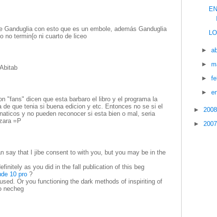
EN
 de Ganduglia con esto que es un embole, además Ganduglia
LO
o no termin{o ni cuarto de liceo
►
ab
►
m
 Abitab
►
f
►
e
 "fans" dicen que esta barbaro el libro y el programa la
de que tenia si buena edicion y etc. Entonces no se si el
►
200
anaticos y no pueden reconocer si esta bien o mal, seria
izara =P
►
200
say that I jibe consent to with you, but you may be in the
definitely as you did in the fall publication of this beg
ude 10 pro
?
 used. Or you functioning the dark methods of inspiriting of
do necheg