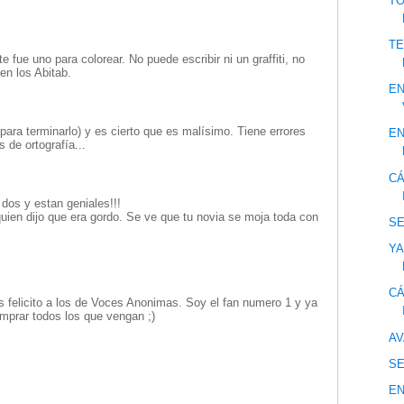
TO
TE
te fue uno para colorear. No puede escribir ni un graffiti, no
 en los Abitab.
EN
 para terminarlo) y es cierto que es malísimo. Tiene errores
EN
 de ortografía...
CÁ
 dos y estan geniales!!!
uien dijo que era gordo. Se ve que tu novia se moja toda con
S
YA
CÁ
los felicito a los de Voces Anonimas. Soy el fan numero 1 y ya
omprar todos los que vengan ;)
AV
S
E