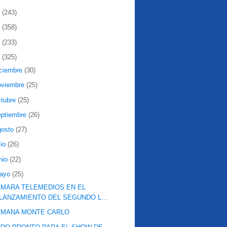
2
(243)
1
(358)
0
(233)
9
(325)
iciembre
(30)
oviembre
(25)
ctubre
(25)
eptiembre
(26)
gosto
(27)
lio
(26)
nio
(22)
ayo
(25)
MARA TELEMEDIOS EN EL
LANZAMIENTO DEL SEGUNDO L...
EMANA MONTE CARLO