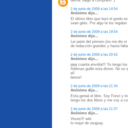
dema! salgo a comprarlo :)
2 de junio de 2009 a las 14:54
Anónimo dijo...
El último libro que leyó el gordo es
sean giles. Por algo te los regalan
2 de junio de 2009 a las 19:54
Anónimo dijo...
Lei parte del primero (no me dio ni
de redacción grandes y hasta faltas
2 de junio de 2009 a las 20:42
Anónimo dijo...
jejej cuanta envidia!!! Yo tengo los
Ademas guille esta divino. No se q
el!
besos!
2 de junio de 2009 a las 21:34
Anónimo dijo...
Esta genial el libro. Soy Fonzi y 
tengo los dos libros y me voy a c
2 de junio de 2009 a las 21:37
Anónimo dijo...
Voces!!! wiiii
lo mejor de uruguay