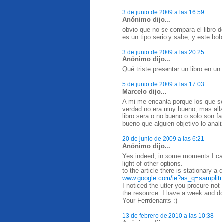
3 de junio de 2009 a las 16:59
Anónimo dijo...
obvio que no se compara el libro
es un tipo serio y sabe, y este bob
3 de junio de 2009 a las 20:25
Anónimo dijo...
Qué triste presentar un libro en un
5 de junio de 2009 a las 17:03
Marcelo dijo...
A mi me encanta porque los que son
verdad no era muy bueno, mas alla 
libro sera o no bueno o solo son f
bueno que alguien objetivo lo anal
20 de junio de 2009 a las 6:21
Anónimo dijo...
Yes indeed, in some moments I can 
light of other options.
to the article there is stationary a 
www.google.com/ie?as_q=
samplit
I noticed the utter you procure not
the resource. I have a week and 
Your Ferrdenants :)
13 de febrero de 2010 a las 10:38