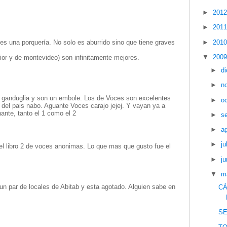
►
201
►
201
►
201
es una porquería. No solo es aburrido sino que tiene graves
▼
200
rior y de montevideo) son infinitamente mejores.
►
d
►
n
e ganduglia y son un embole. Los de Voces son excelentes
►
o
 del pais nabo. Aguante Voces carajo jejej. Y vayan ya a
ante, tanto el 1 como el 2
►
s
►
a
►
ju
l libro 2 de voces anonimas. Lo que mas que gusto fue el
►
ju
▼
m
 un par de locales de Abitab y esta agotado. Alguien sabe en
CÁ
S