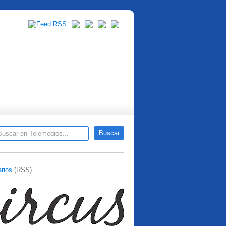
rios
(RSS)