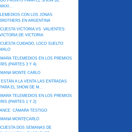
DO PRONTO PARA EL SHOW DE
MAXI...
LEMEDIOS CON LOS JONAS
BROTHERS EN ARGENTINA
CUESTA VICTORIA VS. VALIENTES:
VICTORIA DE VICTORIA
CUESTA CUIDADO, LOCO SUELTO:
MALO
MARA TELEMEDIOS EN LOS PREMIOS
IRIS (PARTES 3 Y 4)
EMANA MONTE CARLO
 ESTÁN A LA VENTA LAS ENTRADAS
PARA EL SHOW DE M...
MARA TELEMEDIOS EN LOS PREMIOS
IRIS (PARTES 1 Y 2)
ANCE: CÁMARA TESTIGO
EMANA MONTECARLO
NCUESTA DOS SEMANAS DE