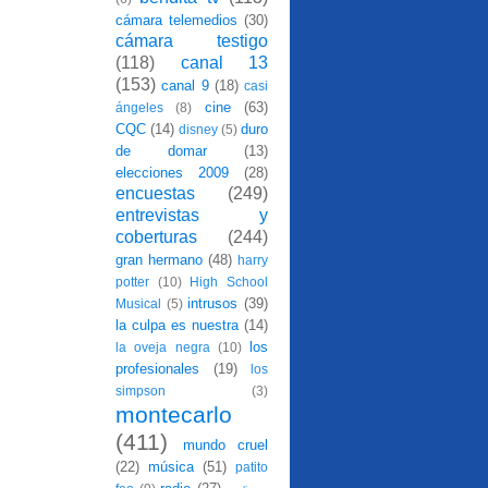
cámara telemedios
(30)
cámara testigo
(118)
canal 13
(153)
canal 9
(18)
casi
cine
(63)
ángeles
(8)
CQC
(14)
duro
disney
(5)
de domar
(13)
elecciones 2009
(28)
encuestas
(249)
entrevistas y
coberturas
(244)
gran hermano
(48)
harry
potter
(10)
High School
intrusos
(39)
Musical
(5)
la culpa es nuestra
(14)
los
la oveja negra
(10)
profesionales
(19)
los
simpson
(3)
montecarlo
(411)
mundo cruel
(22)
música
(51)
patito