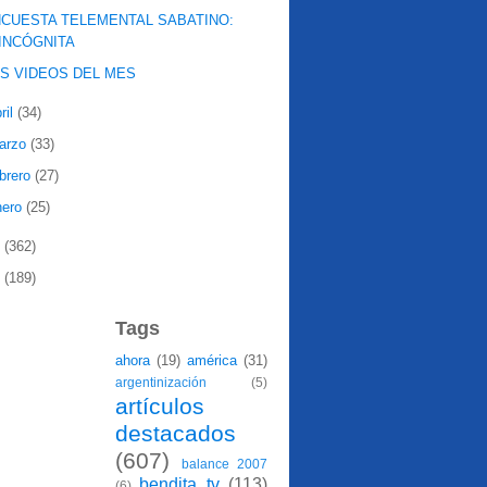
CUESTA TELEMENTAL SABATINO:
INCÓGNITA
S VIDEOS DEL MES
ril
(34)
arzo
(33)
ebrero
(27)
nero
(25)
8
(362)
7
(189)
Tags
ahora
(19)
américa
(31)
argentinización
(5)
artículos
destacados
(607)
balance 2007
bendita tv
(113)
(6)