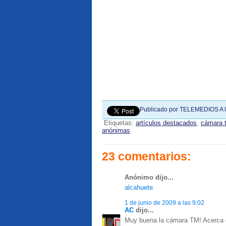
Publicado por
TELEMEDIOS
A 
Etiquetas:
artículos destacados
,
cámara 
anónimas
23 comentarios:
Anónimo dijo...
alcahuete
1 de junio de 2009 a las 9:02
AC
dijo...
Muy buena la cámara TM! Acerca de