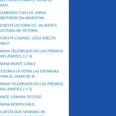
DO PRONTO PARA EL SHOW DE
MAXI...
LEMEDIOS CON LOS JONAS
BROTHERS EN ARGENTINA
CUESTA VICTORIA VS. VALIENTES:
VICTORIA DE VICTORIA
CUESTA CUIDADO, LOCO SUELTO:
MALO
MARA TELEMEDIOS EN LOS PREMIOS
IRIS (PARTES 3 Y 4)
EMANA MONTE CARLO
 ESTÁN A LA VENTA LAS ENTRADAS
PARA EL SHOW DE M...
MARA TELEMEDIOS EN LOS PREMIOS
IRIS (PARTES 1 Y 2)
ANCE: CÁMARA TESTIGO
EMANA MONTECARLO
NCUESTA DOS SEMANAS DE