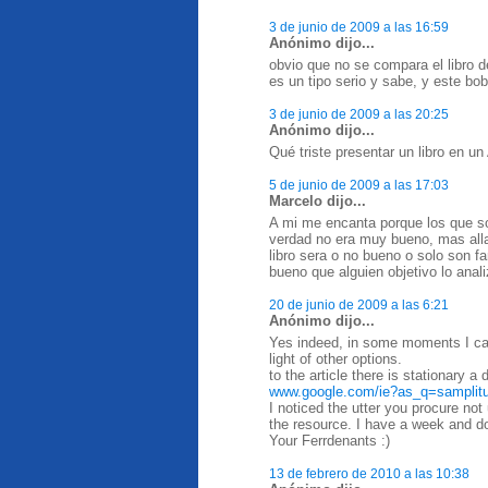
3 de junio de 2009 a las 16:59
Anónimo dijo...
obvio que no se compara el libro
es un tipo serio y sabe, y este bob
3 de junio de 2009 a las 20:25
Anónimo dijo...
Qué triste presentar un libro en un
5 de junio de 2009 a las 17:03
Marcelo dijo...
A mi me encanta porque los que son
verdad no era muy bueno, mas alla 
libro sera o no bueno o solo son f
bueno que alguien objetivo lo anal
20 de junio de 2009 a las 6:21
Anónimo dijo...
Yes indeed, in some moments I can 
light of other options.
to the article there is stationary a 
www.google.com/ie?as_q=
samplit
I noticed the utter you procure not
the resource. I have a week and 
Your Ferrdenants :)
13 de febrero de 2010 a las 10:38