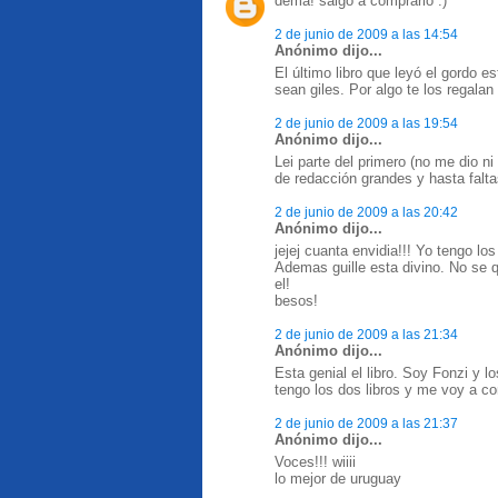
dema! salgo a comprarlo :)
2 de junio de 2009 a las 14:54
Anónimo dijo...
El último libro que leyó el gordo es
sean giles. Por algo te los regalan
2 de junio de 2009 a las 19:54
Anónimo dijo...
Lei parte del primero (no me dio ni
de redacción grandes y hasta faltas
2 de junio de 2009 a las 20:42
Anónimo dijo...
jejej cuanta envidia!!! Yo tengo los
Ademas guille esta divino. No se q
el!
besos!
2 de junio de 2009 a las 21:34
Anónimo dijo...
Esta genial el libro. Soy Fonzi y 
tengo los dos libros y me voy a c
2 de junio de 2009 a las 21:37
Anónimo dijo...
Voces!!! wiiii
lo mejor de uruguay