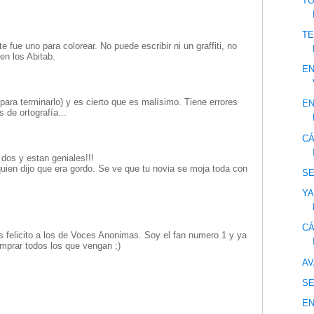
TO
TE
te fue uno para colorear. No puede escribir ni un graffiti, no
 en los Abitab.
EN
 para terminarlo) y es cierto que es malísimo. Tiene errores
EN
 de ortografía...
CÁ
 dos y estan geniales!!!
uien dijo que era gordo. Se ve que tu novia se moja toda con
S
YA
CÁ
los felicito a los de Voces Anonimas. Soy el fan numero 1 y ya
omprar todos los que vengan ;)
AV
S
E