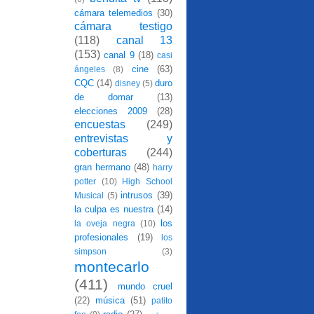
cámara telemedios
(30)
cámara testigo
(118)
canal 13
(153)
canal 9
(18)
casi
cine
(63)
ángeles
(8)
CQC
(14)
duro
disney
(5)
de domar
(13)
elecciones 2009
(28)
encuestas
(249)
entrevistas y
coberturas
(244)
gran hermano
(48)
harry
potter
(10)
High School
intrusos
(39)
Musical
(5)
la culpa es nuestra
(14)
los
la oveja negra
(10)
profesionales
(19)
los
simpson
(3)
montecarlo
(411)
mundo cruel
(22)
música
(51)
patito