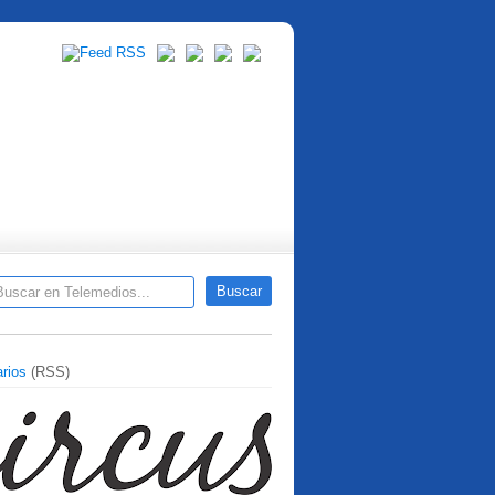
rios
(RSS)