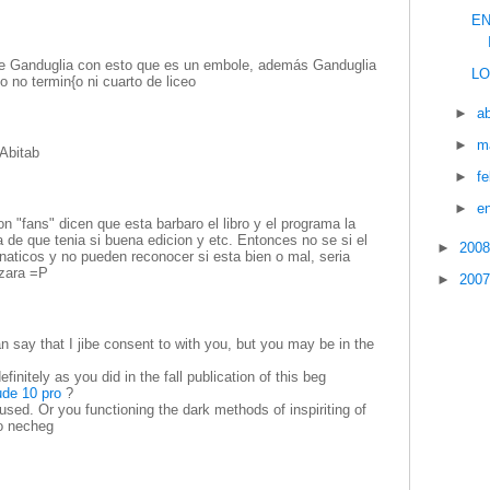
EN
 de Ganduglia con esto que es un embole, además Ganduglia
LO
o no termin{o ni cuarto de liceo
►
ab
►
m
 Abitab
►
f
►
e
 "fans" dicen que esta barbaro el libro y el programa la
de que tenia si buena edicion y etc. Entonces no se si el
►
200
anaticos y no pueden reconocer si esta bien o mal, seria
izara =P
►
200
say that I jibe consent to with you, but you may be in the
definitely as you did in the fall publication of this beg
ude 10 pro
?
 used. Or you functioning the dark methods of inspiriting of
do necheg