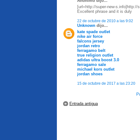
Anónimo dijo...
[url=http://super-new-s.info]http://s
Excellent phrase and it is duly
22 de octubre de 2010 a las 9:02
Unknown
dijo...
kate spade outlet
nike air force
falcons jersey
jordan retro
ferragamo belt
true religion outlet
adidas ultra boost 3.0
ferragamo sale
michael kors outlet
jordan shoes
15 de octubre de 2017 a las 23:20
Pu
Entrada antigua