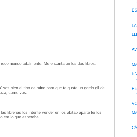
ES
LA
LL
AV
os recomiendo totalmente. Me encantaron los dos libros.
MA
EN
 sos bien el tipo de mina para que te guste un gordo gil de
PE
beza, como vos.
VO
as librerias los intente vender en los abitab aparte lei los
MA
o era lo que esperaba
CÁ