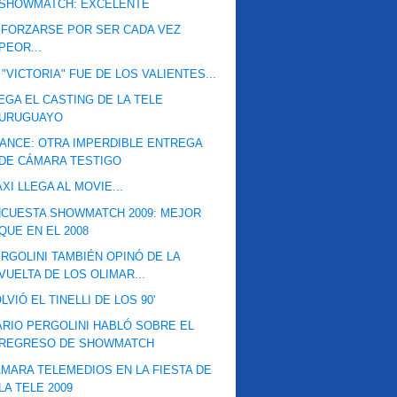
SHOWMATCH: EXCELENTE
FORZARSE POR SER CADA VEZ
PEOR...
 "VICTORIA" FUE DE LOS VALIENTES...
EGA EL CASTING DE LA TELE
URUGUAYO
ANCE: OTRA IMPERDIBLE ENTREGA
DE CÁMARA TESTIGO
XI LLEGA AL MOVIE...
CUESTA SHOWMATCH 2009: MEJOR
QUE EN EL 2008
RGOLINI TAMBIÉN OPINÓ DE LA
VUELTA DE LOS OLIMAR...
LVIÓ EL TINELLI DE LOS 90'
RIO PERGOLINI HABLÓ SOBRE EL
REGRESO DE SHOWMATCH
MARA TELEMEDIOS EN LA FIESTA DE
LA TELE 2009