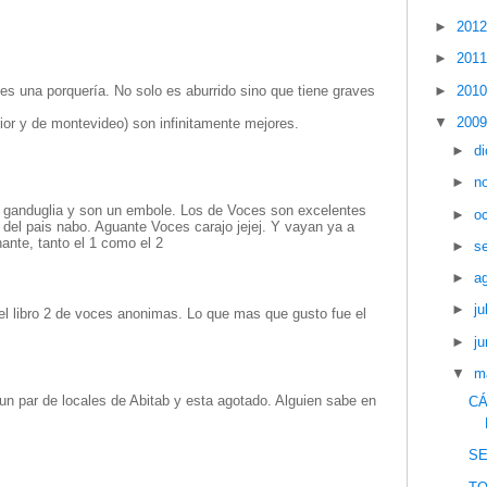
►
201
►
201
►
201
es una porquería. No solo es aburrido sino que tiene graves
▼
200
rior y de montevideo) son infinitamente mejores.
►
d
►
n
e ganduglia y son un embole. Los de Voces son excelentes
►
o
 del pais nabo. Aguante Voces carajo jejej. Y vayan ya a
ante, tanto el 1 como el 2
►
s
►
a
►
ju
l libro 2 de voces anonimas. Lo que mas que gusto fue el
►
ju
▼
m
 un par de locales de Abitab y esta agotado. Alguien sabe en
CÁ
S