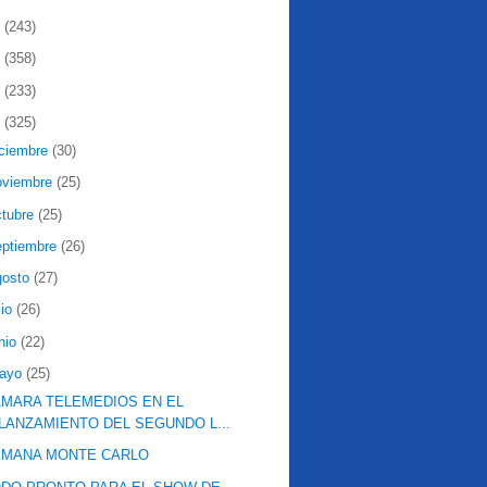
2
(243)
1
(358)
0
(233)
9
(325)
iciembre
(30)
oviembre
(25)
ctubre
(25)
eptiembre
(26)
gosto
(27)
lio
(26)
nio
(22)
ayo
(25)
MARA TELEMEDIOS EN EL
LANZAMIENTO DEL SEGUNDO L...
EMANA MONTE CARLO