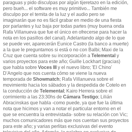
paraguas y pido disculpas por algún tijeretazo en la edición,
pero bueh... el software es muy primitivo... También me
disculpo por el temita de la luz y el audio pero se
imaginarán que no es fácil grabar en medio de una fiesta
por parlantes y luz baja por todas partes (muy buena onda
Rafa Villanueva que fue el único en ofrecerse para hacer la
nota en los pasillos del canal). Adelantando algo de lo que
se puede ver, aparecerán Eunice Castro (la banco a muerte)
a la que le preguntamos si está o no con Balbi; Maxi de la
Cruz que cuenta sobre su incorporación a
Telemental
y
varios proyectos para este año; Guille Lockhart (gracias)
que habla sobre
Voces III
y el nuevo libro; 'El Chino'
D'Angelo que nos cuenta cómo se viene la nueva
temporada de
Showmatch
; Rafa Villanueva sobre el
movimiento hacia los sábados y la despedida de Cotelo en
la conducción de
Telemental
; Kairo Herrera sobre el
corrimiento a las 23:30hs de
Cámara Testigo
; Lilián
Abracinskas que habla -como puede, ya que fue la última
nota que hicimos y van a notar el particular entorno en el
que se encuentra la entrevistada- sobre su relación con Vic;
muchos comunicadores más que nos cuentan sus proyectos
para este año; y varias perlitas exclusivas del evento