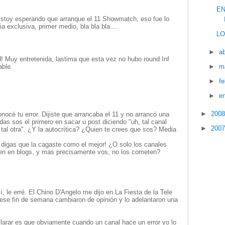
EN
Estoy esperando que arranque el 11 Showmatch, eso fue lo
 exclusiva, primer medio, bla bla bla....
LO
►
ab
! Muy entretenida, lastima que esta vez no hubo round Inf
►
m
able.
►
f
►
e
►
200
océ tu error. Dijiste que arrancaba el 11 y no arrancó una
as sos el primero en sacar u post diciendo "uh, tal canal
►
200
o tal otra". ¿Y la autocrítica? ¿Quien te crees que sos? Media
 digas que la cagaste como el mejor! ¿O solo los canales
en en blogs, y mas precisamente vos, no los cometen?
í, le erré. El Chino D'Angelo me dijo en La Fiesta de la Tele
 ese fin de semana cambiaron de opinión y lo adelantaron una
larar es que obviamente cuando un canal hace un error yo lo