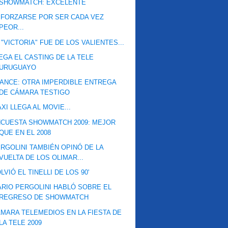
SHOWMATCH: EXCELENTE
FORZARSE POR SER CADA VEZ
PEOR...
 "VICTORIA" FUE DE LOS VALIENTES...
EGA EL CASTING DE LA TELE
URUGUAYO
ANCE: OTRA IMPERDIBLE ENTREGA
DE CÁMARA TESTIGO
XI LLEGA AL MOVIE...
CUESTA SHOWMATCH 2009: MEJOR
QUE EN EL 2008
RGOLINI TAMBIÉN OPINÓ DE LA
VUELTA DE LOS OLIMAR...
LVIÓ EL TINELLI DE LOS 90'
RIO PERGOLINI HABLÓ SOBRE EL
REGRESO DE SHOWMATCH
MARA TELEMEDIOS EN LA FIESTA DE
LA TELE 2009