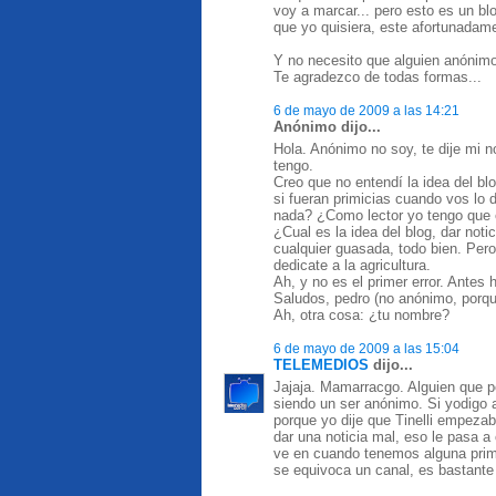
voy a marcar... pero esto es un bl
que yo quisiera, este afortunadame
Y no necesito que alguien anónimo
Te agradezco de todas formas...
6 de mayo de 2009 a las 14:21
Anónimo dijo...
Hola. Anónimo no soy, te dije mi n
tengo.
Creo que no entendí la idea del bl
si fueran primicias cuando vos lo 
nada? ¿Como lector yo tengo que e
¿Cual es la idea del blog, dar noti
cualquier guasada, todo bien. Pero 
dedicate a la agricultura.
Ah, y no es el primer error. Antes
Saludos, pedro (no anónimo, porq
Ah, otra cosa: ¿tu nombre?
6 de mayo de 2009 a las 15:04
TELEMEDIOS
dijo...
Jajaja. Mamarracgo. Alguien que p
siendo un ser anónimo. Si yodigo 
porque yo dije que Tinelli empeza
dar una noticia mal, eso le pasa a 
ve en cuando tenemos alguna primi
se equivoca un canal, es bastante