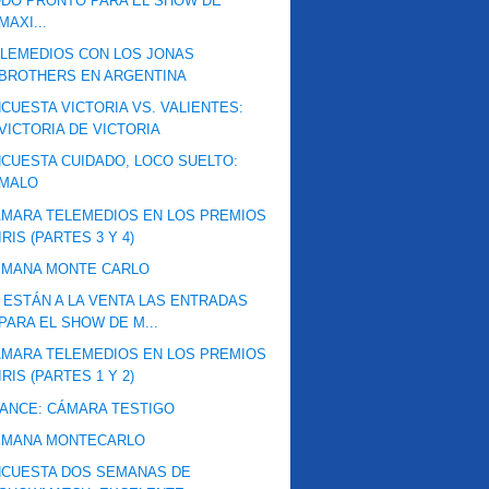
DO PRONTO PARA EL SHOW DE
MAXI...
LEMEDIOS CON LOS JONAS
BROTHERS EN ARGENTINA
CUESTA VICTORIA VS. VALIENTES:
VICTORIA DE VICTORIA
CUESTA CUIDADO, LOCO SUELTO:
MALO
MARA TELEMEDIOS EN LOS PREMIOS
IRIS (PARTES 3 Y 4)
EMANA MONTE CARLO
 ESTÁN A LA VENTA LAS ENTRADAS
PARA EL SHOW DE M...
MARA TELEMEDIOS EN LOS PREMIOS
IRIS (PARTES 1 Y 2)
ANCE: CÁMARA TESTIGO
EMANA MONTECARLO
NCUESTA DOS SEMANAS DE