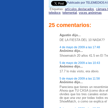
Publicado por
TELEMEDIOS
A 
Etiquetas:
artículos destacados
,
cámara 
teledoce
,
telemental
,
voces anónimas
25 comentarios:
Agustin dijo...
DE LA FIESTA DEL 10 NADA??
4 de mayo de 2009 a las 17:48
Anónimo dijo...
Showmatch 20 años 41.5 en El Tre
5 de mayo de 2009 a las 10:43
Anónimo dijo...
17.7 lo más visto, era obvio.
5 de mayo de 2009 a las 11:58
Anónimo dijo...
Pareciera que tienes un resentimie
Ahora que TU CASA (como dice el 
olvides que los tres canales estan
de que una vez por todas todos
ShowMatch, o como se explica el "