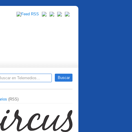
rios
(RSS)