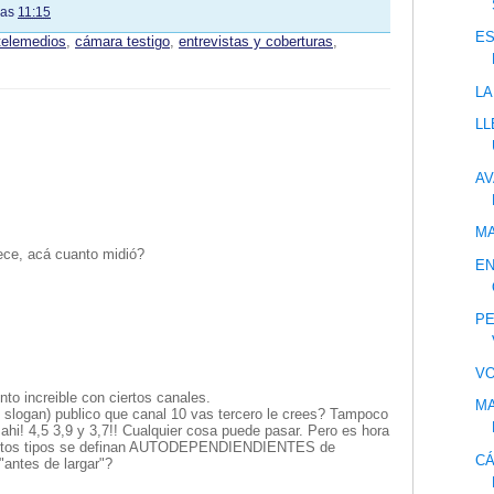
las
11:15
ES
telemedios
,
cámara testigo
,
entrevistas y coberturas
,
LA
LL
AV
MA
ce, acá cuanto midió?
EN
PE
VO
nto increible con ciertos canales.
MA
slogan) publico que canal 10 vas tercero le crees? Tampoco
 ahi! 4,5 3,9 y 3,7!! Cualquier cosa puede pasar. Pero es hora
 estos tipos se definan AUTODEPENDIENDIENTES de
CÁ
antes de largar"?