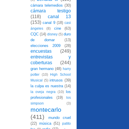
cámara telemedios
(30)
cámara testigo
(118)
canal 13
(153)
canal 9
(18)
casi
cine
(63)
ángeles
(8)
CQC
(14)
duro
disney
(5)
de domar
(13)
elecciones 2009
(28)
encuestas
(249)
entrevistas y
coberturas
(244)
gran hermano
(48)
harry
potter
(10)
High School
intrusos
(39)
Musical
(5)
la culpa es nuestra
(14)
los
la oveja negra
(10)
profesionales
(19)
los
simpson
(3)
montecarlo
(411)
mundo cruel
(22)
música
(51)
patito