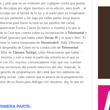
os y pido que no se molesten por cualquier cosita que pueda
o disculpas por algún tijeretazo en la edición, pero bueh... el
sculpo por el temita de la luz y el audio pero se imaginarán
sta por parlantes y luz baja por todas partes (muy buena
recerse para hacer la nota en los pasillos del canal).
aparecerán Eunice Castro (la banco a muerte) a la que le
de la Cruz que cuenta sobre su incorporación a
Telemental
y
ckhart (gracias) que habla sobre
Voces III
y el nuevo libro; 'El
viene la nueva temporada de
Showmatch
; Rafa Villanueva
la despedida de Cotelo en la conducción de
Telemental
;
3:30hs de
Cámara Testigo
; Lilián Abracinskas que habla -
hicimos y van a notar el particular entorno en el que se
ción con Vic; muchos comunicadores más que nos cuentan
itas exclusivas del evento televisivo del año. Además, la
 gerente de programación del canal que nos adelanta las
ating actual, cabe valorar que el jerarca de la programación
utos de su fiesta para dialogar con nosotros, doy fe que en
RIMERA PARTE-