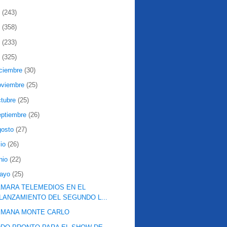
2
(243)
1
(358)
0
(233)
9
(325)
iciembre
(30)
oviembre
(25)
ctubre
(25)
eptiembre
(26)
gosto
(27)
lio
(26)
nio
(22)
ayo
(25)
MARA TELEMEDIOS EN EL
LANZAMIENTO DEL SEGUNDO L...
EMANA MONTE CARLO