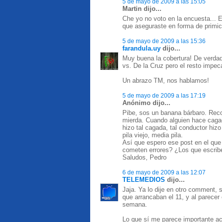
5 de mayo de 2009 a las 15:05
Martin dijo...
Che yo no voto en la encuesta... 
que aseguraste en forma de primicia
5 de mayo de 2009 a las 15:36
farandula.uy
dijo...
Muy buena la cobertura! De verdad
vs. De la Cruz pero el resto impec
Un abrazo TM, nos hablamos!
5 de mayo de 2009 a las 17:19
Anónimo dijo...
Pibe, sos un banana bárbaro. Recon
mierda. Cuando alguien hace cagad
hizo tal cagada, tal conductor hiz
pila viejo, media pila.
Así que espero ese post en el que
cometen errores? ¿Los que escrib
Saludos, Pedro
6 de mayo de 2009 a las 12:07
TELEMEDIOS
dijo...
Jaja. Ya lo dije en otro comment, s
que arrancaban el 11, y al parecer
semana.
Lo que sí me parece importante ac