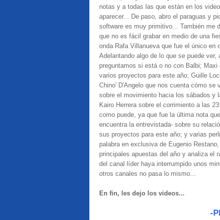
notas y a todas las que están en los vide
aparecer... De paso, abro el paraguas y pid
software es muy primitivo... También me di
que no es fácil grabar en medio de una fie
onda Rafa Villanueva que fue el único en of
Adelantando algo de lo que se puede ver, 
preguntamos si está o no con Balbi; Maxi 
varios proyectos para este año; Guille Lo
Chino' D'Angelo que nos cuenta cómo se 
sobre el movimiento hacia los sábados y 
Kairo Herrera sobre el corrimiento a las 2
como puede, ya que fue la última nota que 
encuentra la entrevistada- sobre su rela
sus proyectos para este año; y varias perl
palabra en exclusiva de Eugenio Restano,
principales apuestas del año y analiza el r
del canal líder haya interrumpido unos min
otros canales no pasa lo mismo...
En fin, les dejo los videos...
-P