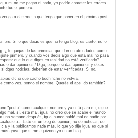
og, a mi no me pagan ni nada, yo podría cometer los errores
nte fue el primero.
 venga a decirme lo que tengo que poner en el próximo post.
ombre. Si lo que decis es que no tengo blog, es cierto, no lo
og. ¿Te quejás de las primicias que dan en otros lados como
dijiste primero, y cuando vos decis algo que está mal no pasa
sperar que lo que digas en realidad no esté verificado?
cias o dar opiniones? Digo, porque si das opiniones y decís
si dqas noticias, deberían de estar verificadas. Si no,
 habías dicho que cacho bochinche no volvía.
ue como ves, pongo el nombre. Querés el apellido también?
one "pedro" como cualquier nombre y ya está para mí, sigue
algo mal, sí, está mal, igual no creo que se acabe el mundo
ba una semana después, igual nunca hablé mal de nadie por
cualquiera... Este es un blog de opinión, no de noticias, de
cia y la publicamos nada más, lo que yo dije igual es que si
 más grave que si me equivoco yo en un blog...