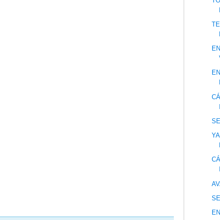
TO
TE
EN
EN
CÁ
S
YA
CÁ
AV
S
E