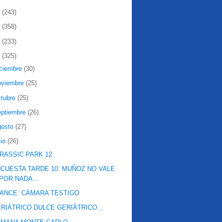
2
(243)
1
(358)
0
(233)
9
(325)
iciembre
(30)
oviembre
(25)
ctubre
(25)
eptiembre
(26)
gosto
(27)
lio
(26)
RASSIC PARK 12
CUESTA TARDE 10: MUÑOZ NO VALE
POR NADA...
ANCE: CÁMARA TESTIGO
RIÁTRICO DULCE GERIÁTRICO...