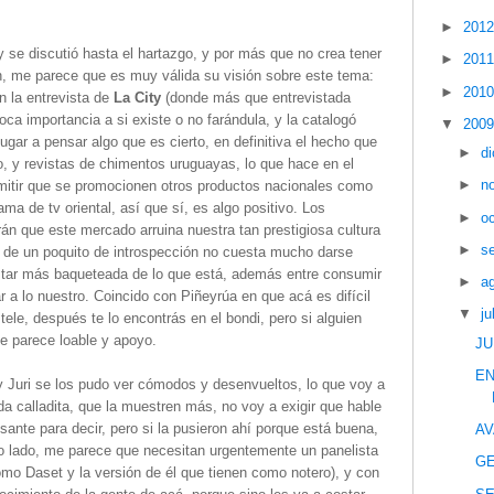
►
201
y se discutió hasta el hartazgo, y por más que no crea tener
►
201
me parece que es muy válida su visión sobre este tema:
►
201
n la entrevista de
La City
(donde más que entrevistada
oca importancia a si existe o no farándula, y la catalogó
▼
200
ugar a pensar algo que es cierto, en definitiva el hecho que
►
d
 y revistas de chimentos uruguayas, lo que hace en el
►
n
rmitir que se promocionen otros productos nacionales como
ma de tv oriental, así que sí, es algo positivo. Los
►
o
án que este mercado arruina nuestra tan prestigiosa cultura
►
s
o de un poquito de introspección no cuesta mucho darse
star más baqueteada de lo que está, además entre consumir
►
a
r a lo nuestro. Coincido con Piñeyrúa en que acá es difícil
▼
ju
tele, después te lo encontrás en el bondi, pero si alguien
me parece loable y apoyo.
JU
EN
 y Juri se los pudo ver cómodos y desenvueltos, lo que voy a
eda calladita, que la muestren más, no voy a exigir que hable
ante para decir, pero si la pusieron ahí porque está buena,
AV
o lado, me parece que necesitan urgentemente un panelista
GE
omo Daset y la versión de él que tienen como notero), y con