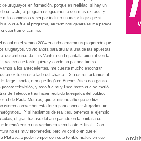
 de uruguayos en formación, porque en realidad, si hay un
 de un ciclo, el programa seguramente sea más exitoso, y
r más conocidos y ocupar incluso un mejor lugar que si
do a lo que fue el programa, en términos generales me parece
 encuentren el camino...
el canal en el verano 2004 cuando armaron un programón que
ios uruguayos, volvió ahora para titular a una de las apuestas
el desembarco de Luis Ventura en la pantalla oriental con la
aís vecino que tanto quiere y donde ha pasado tantos
Si vamos a los antecedentes, me cuesta mucho encontrar
ado un éxito en este lado del charco... Si nos remontamos al
e Jorge Lanata, otro que llegó de Buenos Aires con ganas
a pacata televisión, y todo fue muy lindo hasta que se metió
trás de Teledoce tras haber recibido la espalda del público
 es el de Paula Morales, que el mismo año que se hizo
ropusieron aprovechar esta fama para conducir
Jugadas
, un
amarógrafos... Y si hablamos de realities, tenemos el ejemplo
otadas
, el gran fracaso del año pasado en la pantalla de
e la remó como una verdadera reina hasta el final... Con
ntura no es muy prometedor, pero yo confío en que el
la Plata va a poder romper con esta terrible maldición que
Archi