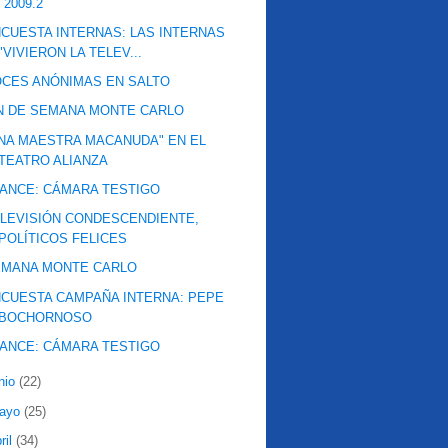
 2009.2
CUESTA INTERNAS: LAS INTERNAS
"VIVIERON LA TELEV...
CES ANÓNIMAS EN SALTO
N DE SEMANA MONTE CARLO
NA MAESTRA MACANUDA" EN EL
TEATRO ALIANZA
ANCE: CÁMARA TESTIGO
LEVISIÓN CONDESCENDIENTE,
POLÍTICOS FELICES
EMANA MONTE CARLO
CUESTA CAMPAÑA INTERNA: PEPE
BOCHORNOSO
ANCE: CÁMARA TESTIGO
nio
(22)
ayo
(25)
ril
(34)