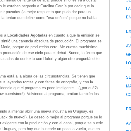
S
ocimiento de la gente de acá, porque sino les va a costar
o le estaban pegando a Carolina García por decir que la
LA
cir pavadas (la mejor respuesta que pudo dar para un
E
a la tenían que definir como "esa señora" porque no había
EX
os a
Localidades Agotadas
en cuanto a que la emisión se
sintió una carencia absoluta de producción. El programa se
AV
e Moria, porque de producción cero. Me cuesta muchísimo
 producción de ese ciclo para el debut. Bueno, lo único que
GR
sacadas de contexto con Dufort y algún otro preguntándole
LO
ama está a la altura de las circunstancias. Se tienen que
S
sus leyendas tontas y con faltas de ortografía, y con la
MA
idencia que el programa es poco inteligente... (¿por qué?)...
 buenísimo!). Volviendo al programa, omitan también los
CO
PR
nido a intentar abrir una nueva industria en Uruguay, es
uack de nuevo!). Le deseo lo mejor al programa porque se lo
r exigente con la producción y con el canal, porque se puede
AV
 Uruguay, pero hay que buscarle un poco la vuelta, que en