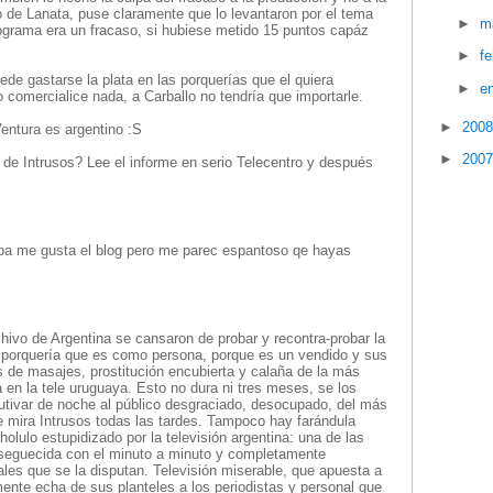
 de Lanata, puse claramente que lo levantaron por el tema
►
m
rograma era un fracaso, si hubiese metido 15 puntos capáz
►
f
uede gastarse la plata en las porquerías que el quiera
►
e
 comercialice nada, a Carballo no tendría que importarle.
►
200
entura es argentino :S
►
200
 de Intrusos? Lee el informe en serio Telecentro y después
apa me gusta el blog pero me parec espantoso qe hayas
ivo de Argentina se cansaron de probar y recontra-probar la
y porquería que es como persona, porque es un vendido y sus
s de masajes, prostitución encubierta y calaña de la más
en la tele uruguaya. Esto no dura ni tres meses, se los
autivar de noche al público desgraciado, desocupado, del más
ue mira Intrusos todas las tardes. Tampoco hay farándula
holulo estupidizado por la televisión argentina: una de las
nseguecida con el minuto a minuto y completamente
les que se la disputan. Televisión miserable, que apuesta a
mente echa de sus planteles a los periodistas y personal que