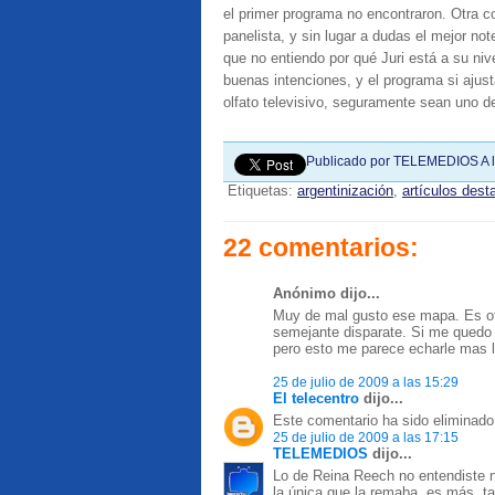
el primer programa no encontraron. Otra co
panelista, y sin lugar a dudas el mejor note
que no entiendo por qué Juri está a su ni
buenas intenciones, y el programa si ajusta
olfato televisivo, seguramente sean uno de
Publicado por
TELEMEDIOS
A 
Etiquetas:
argentinización
,
artículos des
22 comentarios:
Anónimo dijo...
Muy de mal gusto ese mapa. Es ofe
semejante disparate. Si me quedo 
pero esto me parece echarle mas l
25 de julio de 2009 a las 15:29
El telecentro
dijo...
Este comentario ha sido eliminado 
25 de julio de 2009 a las 17:15
TELEMEDIOS
dijo...
Lo de Reina Reech no entendiste n
la única que la remaba, es más, ta