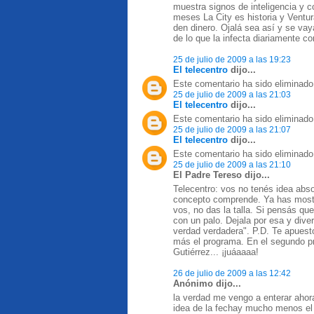
muestra signos de inteligencia y c
meses La City es historia y Ventur
den dinero. Ojalá sea así y se vaya
de lo que la infecta diariamente co
25 de julio de 2009 a las 19:23
El telecentro
dijo...
Este comentario ha sido eliminado 
25 de julio de 2009 a las 21:03
El telecentro
dijo...
Este comentario ha sido eliminado 
25 de julio de 2009 a las 21:07
El telecentro
dijo...
Este comentario ha sido eliminado 
25 de julio de 2009 a las 21:10
El Padre Tereso dijo...
Telecentro: vos no tenés idea absol
concepto comprende. Ya has mostra
vos, no das la talla. Si pensás que
con un palo. Dejala por esa y dive
verdad verdadera". P.D. Te apuest
más el programa. En el segundo p
Gutiérrez... ¡juáaaaa!
26 de julio de 2009 a las 12:42
Anónimo dijo...
la verdad me vengo a enterar ahora 
idea de la fechay mucho menos el h