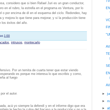
TV
sa, considero que si bien Rafael Juri es un gran conductor,
EN
ro en el rubro, la estrella en el programa es Ventura, por lo
vel o por encima de él en el esquema del ciclo. Redondeo, hay
 y mejora lo que tiene para mejorar, y si la producción tiene
VO
 los éxitos del año.
FI
"U
las
1:00
tacados
,
intrusos
,
montecarlo
AV
TE
S
nsivo. Por un temita de cuarta tener que estar viendo
EN
esperando es porque me interesa lo que escribis y como,
eña al fuego
AV
por el autor.
►
ju
►
m
ada, acá yo siempre la defendí y en el informe digo que era
►
ab
mbién le hecho la culpa del fracaso a la producción y no a la