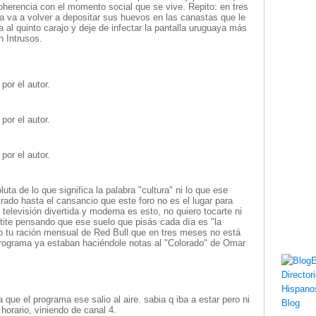
oherencia con el momento social que se vive. Repito: en tres
a va a volver a depositar sus huevos en las canastas que le
 al quinto carajo y deje de infectar la pantalla uruguaya más
n Intrusos.
por el autor.
por el autor.
por el autor.
uta de lo que significa la palabra "cultura" ni lo que ese
do hasta el cansancio que este foro no es el lugar para
 televisión divertida y moderna es esto, no quiero tocarte ni
rtite pensando que ese suelo que pisás cada día es "la
o tu ración mensual de Red Bull que en tres meses no está
rograma ya estaban haciéndole notas al "Colorado" de Omar
que el programa ese salio al aire. sabia q iba a estar pero ni
orario, viniendo de canal 4.