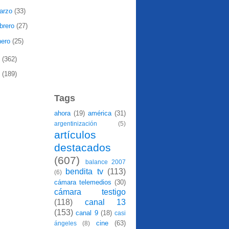
arzo
(33)
ebrero
(27)
nero
(25)
8
(362)
7
(189)
Tags
ahora
(19)
américa
(31)
argentinización
(5)
artículos
destacados
(607)
balance 2007
bendita tv
(113)
(6)
cámara telemedios
(30)
cámara testigo
(118)
canal 13
(153)
canal 9
(18)
casi
cine
(63)
ángeles
(8)