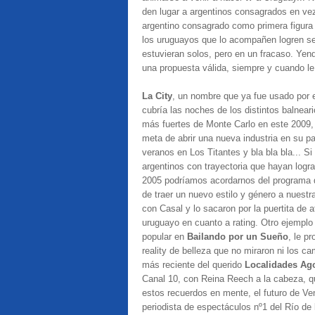
den lugar a argentinos consagrados en vez
argentino consagrado como primera figura
los uruguayos que lo acompañen logren se
estuvieran solos, pero en un fracaso. Yen
una propuesta válida, siempre y cuando le
La City
, un nombre que ya fue usado por 
cubría las noches de los distintos balnear
más fuertes de Monte Carlo en este 2009, 
meta de abrir una nueva industria en su p
veranos en Los Titantes y bla bla bla... 
argentinos con trayectoria que hayan logr
2005 podríamos acordarnos del programa d
de traer un nuevo estilo y género a nuestr
con Casal y lo sacaron por la puertita de a
uruguayo en cuanto a rating. Otro ejemplo
popular en
Bailando por un Sueño
, le p
reality de belleza que no miraron ni los c
más reciente del querido
Localidades Ag
Canal 10, con Reina Reech a la cabeza, qu
estos recuerdos en mente, el futuro de Ve
periodista de espectáculos nº1 del Río de 