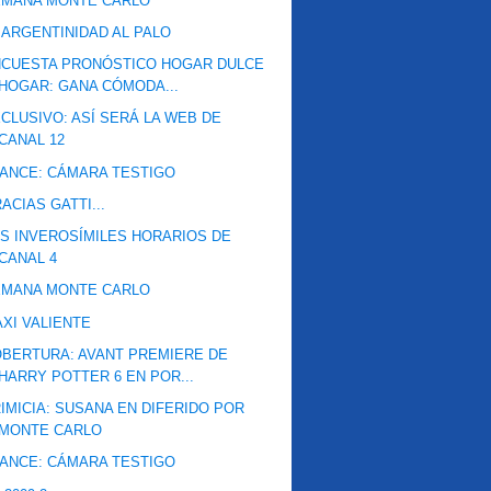
EMANA MONTE CARLO
 ARGENTINIDAD AL PALO
NCUESTA PRONÓSTICO HOGAR DULCE
HOGAR: GANA CÓMODA...
CLUSIVO: ASÍ SERÁ LA WEB DE
CANAL 12
ANCE: CÁMARA TESTIGO
ACIAS GATTI...
S INVEROSÍMILES HORARIOS DE
CANAL 4
EMANA MONTE CARLO
XI VALIENTE
BERTURA: AVANT PREMIERE DE
HARRY POTTER 6 EN POR...
IMICIA: SUSANA EN DIFERIDO POR
MONTE CARLO
ANCE: CÁMARA TESTIGO