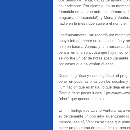
dos dedos de frente, capáz de aportar con
salir adelante. Por ejemplo, en un moment
farándula es pararse ante una cámara y de
programa de farándula!), y Moria y Ventur
nadie en la mesa que supiera el nombre.
Lastimosamente, me recordó por moment
apoyó íntegramente en la conducción y se 
hizo en base a Ventura y a la remadora d
pensar en una sola cosa que haya hecho la
se vio fue un par de notas absolutamente 
por cosas que no venían al caso...
Desde lo gráfico y escenográfico, el progr
poner un poco las pilas con los sócalos y 
iluminación que es mala, lo que deja en ev
Porque tiene pocas luces!!! (wwwawawawaw
"chan" que quedan ridículos.
En fin, festejo que Luisito Ventura haya ve
evidentemente un tipo muy a-venturado (c
merece, eso sí, Ventura se tiene que pone
hacer un programa de espectáculos acá en