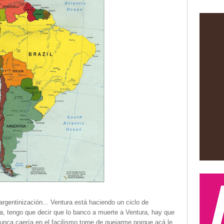
rgentinización... Ventura está haciendo un ciclo de
a, tengo que decir que lo banco a muerte a Ventura, hay que
unca caería en el facilismo torpe de quejarme porque acá le