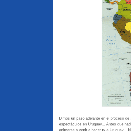
Dimos un paso adelante en el proceso de a
espectáculos en Uruguay... Antes que nad
animarse a venir a hacer tv a Uruguay... N