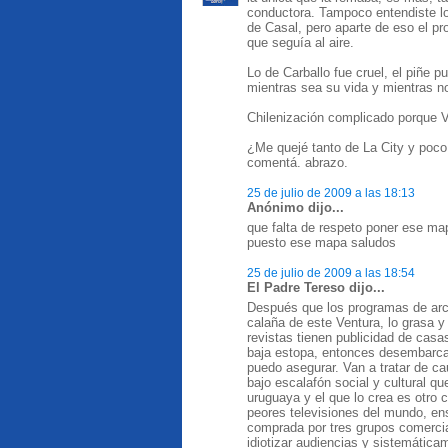
conductora. Tampoco entendiste lo
de Casal, pero aparte de eso el p
que seguía al aire.
Lo de Carballo fue cruel, el piñe p
mientras sea su vida y mientras no
Chilenización complicado porque V
¿Me quejé tanto de La City y poco
comentá. abrazo.
25 de julio de 2009 a las 18:13
Anónimo dijo...
que falta de respeto poner ese m
puesto ese mapa saludos
25 de julio de 2009 a las 18:54
El Padre Tereso dijo...
Después que los programas de arch
calaña de este Ventura, lo grasa 
revistas tienen publicidad de casa
baja estopa, entonces desembarca 
puedo asegurar. Van a tratar de c
bajo escalafón social y cultural q
uruguaya y el que lo crea es otro c
peores televisiones del mundo, e
comprada por tres grupos comercia
idiotizar audiencias y sistemática