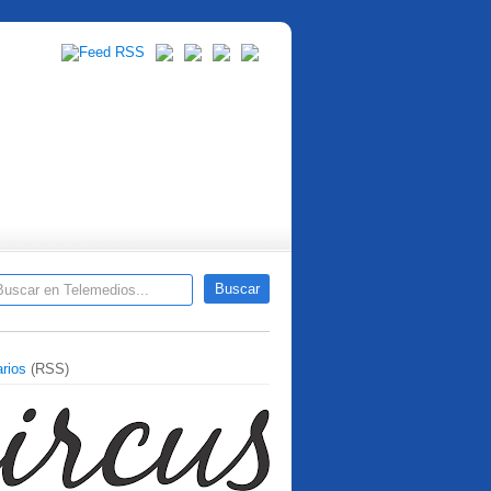
rios
(RSS)