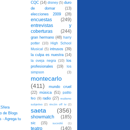
CQC
(14)
duro
disney
(5)
de domar
(13)
elecciones 2009
(28)
encuestas
(249)
entrevistas y
coberturas
(244)
gran hermano
(48)
harry
potter
(10)
High School
intrusos
(39)
Musical
(5)
la culpa es nuestra
(14)
los
la oveja negra
(10)
profesionales
(19)
los
simpson
(3)
montecarlo
(411)
mundo cruel
(22)
música
(51)
patito
radio
(27)
feo
(9)
realismo
subjetivo
(2)
rincón off tv
(2)
saeta
(356)
showmatch
(185)
sic
(15)
sucedió
(1)
teatro
(140)