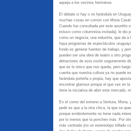
aqueja a los vecinos hermanos.
El debate si hay o no farándula en Urugua
muchas cosas en común con Moria Casán, 
Cuando fue consultada por este asuntito e
estuvo como columnista invitada), le dio p
como un negocia, una industria, que da a l
haya programas de espectáculos uruguayo,
fondo es generar fuentes de trabajo, y pe
pueden ser una obra de teatro u otro progra
detractores de esta visión seguramente dir
que es lo único que nos queda, pero lueg
cuenta que nuestra cultura ya no puede e
farándula porteña o propia, hay que aposta
encontrar glamour porque el que ves en la 
tiene la iniciativa de abrir este mercado, 
En el correr del estreno a Ventura, Moria,
pedir es que a la otra chica, la que se qu
porque evidentemente no tiene nada interes
por lo menos que la ponchen más. Por otr
más centrado (no un estereotipo trillado c