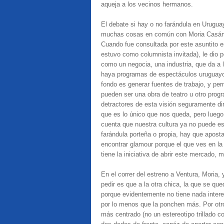
aqueja a los vecinos hermanos.
El debate si hay o no farándula en Urugua
muchas cosas en común con Moria Casán, 
Cuando fue consultada por este asuntito e
estuvo como columnista invitada), le dio p
como un negocia, una industria, que da a l
haya programas de espectáculos uruguayo,
fondo es generar fuentes de trabajo, y pe
pueden ser una obra de teatro u otro progra
detractores de esta visión seguramente dir
que es lo único que nos queda, pero lueg
cuenta que nuestra cultura ya no puede e
farándula porteña o propia, hay que aposta
encontrar glamour porque el que ves en la 
tiene la iniciativa de abrir este mercado, 
En el correr del estreno a Ventura, Moria,
pedir es que a la otra chica, la que se qu
porque evidentemente no tiene nada interes
por lo menos que la ponchen más. Por otr
más centrado (no un estereotipo trillado c