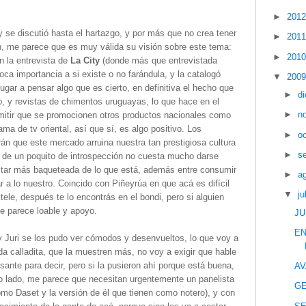
►
201
y se discutió hasta el hartazgo, y por más que no crea tener
►
201
me parece que es muy válida su visión sobre este tema:
►
201
n la entrevista de
La City
(donde más que entrevistada
oca importancia a si existe o no farándula, y la catalogó
▼
200
ugar a pensar algo que es cierto, en definitiva el hecho que
►
d
 y revistas de chimentos uruguayas, lo que hace en el
►
n
rmitir que se promocionen otros productos nacionales como
ma de tv oriental, así que sí, es algo positivo. Los
►
o
án que este mercado arruina nuestra tan prestigiosa cultura
►
s
o de un poquito de introspección no cuesta mucho darse
star más baqueteada de lo que está, además entre consumir
►
a
r a lo nuestro. Coincido con Piñeyrúa en que acá es difícil
▼
ju
tele, después te lo encontrás en el bondi, pero si alguien
me parece loable y apoyo.
JU
EN
 y Juri se los pudo ver cómodos y desenvueltos, lo que voy a
eda calladita, que la muestren más, no voy a exigir que hable
ante para decir, pero si la pusieron ahí porque está buena,
AV
o lado, me parece que necesitan urgentemente un panelista
GE
omo Daset y la versión de él que tienen como notero), y con