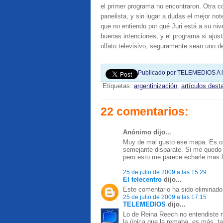
el primer programa no encontraron. Otra co
panelista, y sin lugar a dudas el mejor note
que no entiendo por qué Juri está a su ni
buenas intenciones, y el programa si ajusta
olfato televisivo, seguramente sean uno de
Publicado por
TELEMEDIOS
A 
Etiquetas:
argentinización
,
artículos des
22 comentarios:
Anónimo dijo...
Muy de mal gusto ese mapa. Es ofe
semejante disparate. Si me quedo 
pero esto me parece echarle mas l
25 de julio de 2009 a las 15:29
El telecentro
dijo...
Este comentario ha sido eliminado 
25 de julio de 2009 a las 17:15
TELEMEDIOS
dijo...
Lo de Reina Reech no entendiste n
la única que la remaba, es más, ta