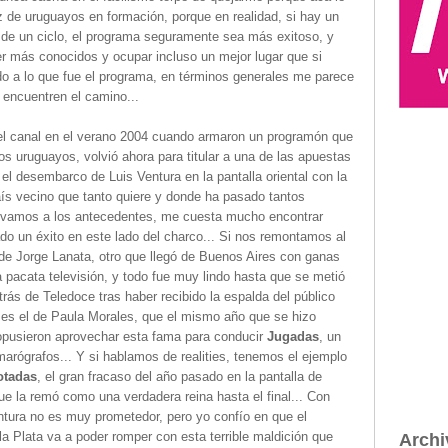
 de uruguayos en formación, porque en realidad, si hay un
 de un ciclo, el programa seguramente sea más exitoso, y
r más conocidos y ocupar incluso un mejor lugar que si
do a lo que fue el programa, en términos generales me parece
 encuentren el camino...
el canal en el verano 2004 cuando armaron un programón que
ios uruguayos, volvió ahora para titular a una de las apuestas
el desembarco de Luis Ventura en la pantalla oriental con la
aís vecino que tanto quiere y donde ha pasado tantos
Si vamos a los antecedentes, me cuesta mucho encontrar
ado un éxito en este lado del charco... Si nos remontamos al
e Jorge Lanata, otro que llegó de Buenos Aires con ganas
a pacata televisión, y todo fue muy lindo hasta que se metió
trás de Teledoce tras haber recibido la espalda del público
 es el de Paula Morales, que el mismo año que se hizo
ropusieron aprovechar esta fama para conducir
Jugadas
, un
amarógrafos... Y si hablamos de realities, tenemos el ejemplo
otadas
, el gran fracaso del año pasado en la pantalla de
e la remó como una verdadera reina hasta el final... Con
ntura no es muy prometedor, pero yo confío en que el
la Plata va a poder romper con esta terrible maldición que
Archi