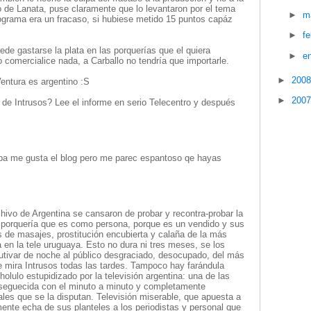
 de Lanata, puse claramente que lo levantaron por el tema
►
m
rograma era un fracaso, si hubiese metido 15 puntos capáz
►
f
uede gastarse la plata en las porquerías que el quiera
►
e
 comercialice nada, a Carballo no tendría que importarle.
►
200
entura es argentino :S
►
200
 de Intrusos? Lee el informe en serio Telecentro y después
apa me gusta el blog pero me parec espantoso qe hayas
ivo de Argentina se cansaron de probar y recontra-probar la
y porquería que es como persona, porque es un vendido y sus
s de masajes, prostitución encubierta y calaña de la más
en la tele uruguaya. Esto no dura ni tres meses, se los
autivar de noche al público desgraciado, desocupado, del más
ue mira Intrusos todas las tardes. Tampoco hay farándula
holulo estupidizado por la televisión argentina: una de las
nseguecida con el minuto a minuto y completamente
les que se la disputan. Televisión miserable, que apuesta a
mente echa de sus planteles a los periodistas y personal que