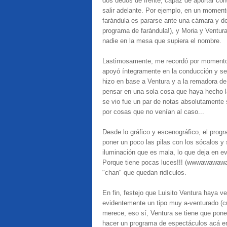
dos dedos de frente, capáz de aportar con
salir adelante. Por ejemplo, en un moment
farándula es pararse ante una cámara y de
programa de farándula!), y Moria y Ventur
nadie en la mesa que supiera el nombre.
Lastimosamente, me recordó por moment
apoyó íntegramente en la conducción y se 
hizo en base a Ventura y a la remadora d
pensar en una sola cosa que haya hecho la
se vio fue un par de notas absolutamente 
por cosas que no venían al caso...
Desde lo gráfico y escenográfico, el progr
poner un poco las pilas con los sócalos y 
iluminación que es mala, lo que deja en ev
Porque tiene pocas luces!!! (wwwawawawaw
"chan" que quedan ridículos.
En fin, festejo que Luisito Ventura haya ve
evidentemente un tipo muy a-venturado (c
merece, eso sí, Ventura se tiene que pone
hacer un programa de espectáculos acá en