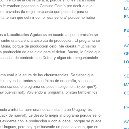
S
ocimiento de la gente de acá, porque sino les va a costar
o le estaban pegando a Carolina García por decir que la
LA
cir pavadas (la mejor respuesta que pudo dar para un
E
a la tenían que definir como "esa señora" porque no había
EX
os a
Localidades Agotadas
en cuanto a que la emisión se
sintió una carencia absoluta de producción. El programa se
AV
e Moria, porque de producción cero. Me cuesta muchísimo
 producción de ese ciclo para el debut. Bueno, lo único que
GR
sacadas de contexto con Dufort y algún otro preguntándole
LO
ama está a la altura de las circunstancias. Se tienen que
S
sus leyendas tontas y con faltas de ortografía, y con la
MA
idencia que el programa es poco inteligente... (¿por qué?)...
 buenísimo!). Volviendo al programa, omitan también los
CO
PR
nido a intentar abrir una nueva industria en Uruguay, es
uack de nuevo!). Le deseo lo mejor al programa porque se lo
r exigente con la producción y con el canal, porque se puede
AV
 Uruguay, pero hay que buscarle un poco la vuelta, que en