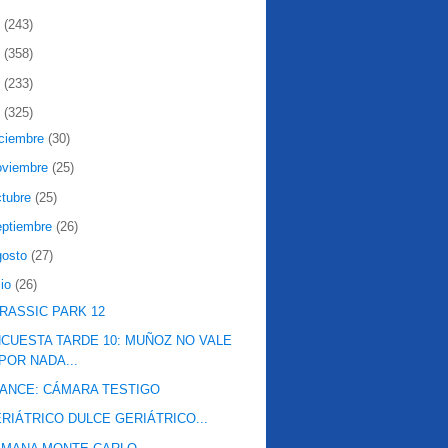
2
(243)
1
(358)
0
(233)
9
(325)
iciembre
(30)
oviembre
(25)
ctubre
(25)
eptiembre
(26)
gosto
(27)
lio
(26)
RASSIC PARK 12
CUESTA TARDE 10: MUÑOZ NO VALE
POR NADA...
ANCE: CÁMARA TESTIGO
RIÁTRICO DULCE GERIÁTRICO...