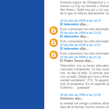
muestra signos de inteligencia y c
meses La City es historia y Ventur
den dinero. Ojalá sea así y se vaya
de lo que la infecta diariamente co
25 de julio de 2009 a las 19:23
El telecentro
dijo...
Este comentario ha sido eliminado 
25 de julio de 2009 a las 21:03
El telecentro
dijo...
Este comentario ha sido eliminado 
25 de julio de 2009 a las 21:07
El telecentro
dijo...
Este comentario ha sido eliminado 
25 de julio de 2009 a las 21:10
El Padre Tereso dijo...
Telecentro: vos no tenés idea absol
concepto comprende. Ya has mostra
vos, no das la talla. Si pensás que
con un palo. Dejala por esa y dive
verdad verdadera". P.D. Te apuest
más el programa. En el segundo p
Gutiérrez... ¡juáaaaa!
26 de julio de 2009 a las 12:42
Anónimo dijo...
la verdad me vengo a enterar ahora 
idea de la fechay mucho menos el h