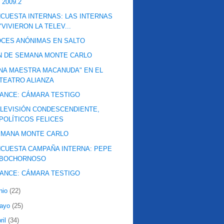
 2009.2
CUESTA INTERNAS: LAS INTERNAS
"VIVIERON LA TELEV...
CES ANÓNIMAS EN SALTO
N DE SEMANA MONTE CARLO
NA MAESTRA MACANUDA" EN EL
TEATRO ALIANZA
ANCE: CÁMARA TESTIGO
LEVISIÓN CONDESCENDIENTE,
POLÍTICOS FELICES
EMANA MONTE CARLO
CUESTA CAMPAÑA INTERNA: PEPE
BOCHORNOSO
ANCE: CÁMARA TESTIGO
nio
(22)
ayo
(25)
ril
(34)