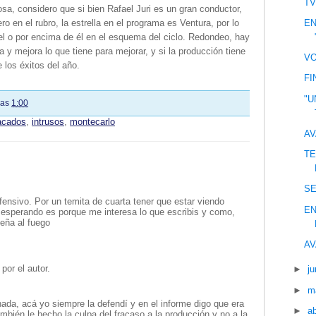
TV
sa, considero que si bien Rafael Juri es un gran conductor,
EN
ro en el rubro, la estrella en el programa es Ventura, por lo
vel o por encima de él en el esquema del ciclo. Redondeo, hay
 y mejora lo que tiene para mejorar, y si la producción tiene
VO
 los éxitos del año.
FI
"U
las
1:00
tacados
,
intrusos
,
montecarlo
AV
TE
S
nsivo. Por un temita de cuarta tener que estar viendo
EN
esperando es porque me interesa lo que escribis y como,
eña al fuego
AV
por el autor.
►
ju
►
m
ada, acá yo siempre la defendí y en el informe digo que era
►
ab
mbién le hecho la culpa del fracaso a la producción y no a la