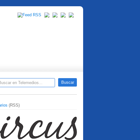
rios
(RSS)