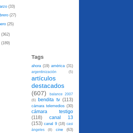
arzo
(33)
ebrero
(27)
nero
(25)
8
(362)
7
(189)
Tags
ahora
(19)
américa
(31)
argentinización
(5)
artículos
destacados
(607)
balance 2007
bendita tv
(113)
(6)
cámara telemedios
(30)
cámara testigo
(118)
canal 13
(153)
canal 9
(18)
casi
cine
(63)
ángeles
(8)