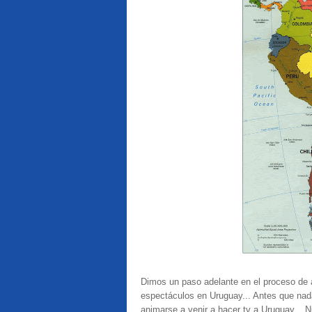
Dimos un paso adelante en el proceso de a
espectáculos en Uruguay... Antes que nad
animarse a venir a hacer tv a Uruguay... N