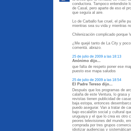
conductora. Tampoco entendiste lo
de Casal, pero aparte de eso el p
que seguía al aire.
Lo de Carballo fue cruel, el piñe p
mientras sea su vida y mientras no
Chilenización complicado porque V
¿Me quejé tanto de La City y poco
comentá. abrazo.
25 de julio de 2009 a las 18:13
Anónimo dijo...
que falta de respeto poner ese m
puesto ese mapa saludos
25 de julio de 2009 a las 18:54
El Padre Tereso dijo...
Después que los programas de arch
calaña de este Ventura, lo grasa 
revistas tienen publicidad de casa
baja estopa, entonces desembarca 
puedo asegurar. Van a tratar de c
bajo escalafón social y cultural q
uruguaya y el que lo crea es otro c
peores televisiones del mundo, e
comprada por tres grupos comercia
idiotizar audiencias y sistemática