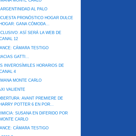
EMANA MONTE CARLO
 ARGENTINIDAD AL PALO
NCUESTA PRONÓSTICO HOGAR DULCE
HOGAR: GANA CÓMODA...
CLUSIVO: ASÍ SERÁ LA WEB DE
CANAL 12
ANCE: CÁMARA TESTIGO
ACIAS GATTI...
S INVEROSÍMILES HORARIOS DE
CANAL 4
EMANA MONTE CARLO
XI VALIENTE
BERTURA: AVANT PREMIERE DE
HARRY POTTER 6 EN POR...
IMICIA: SUSANA EN DIFERIDO POR
MONTE CARLO
ANCE: CÁMARA TESTIGO