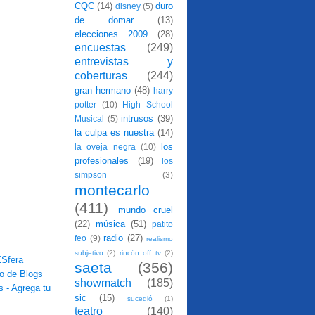
CQC
(14)
duro
disney
(5)
de domar
(13)
elecciones 2009
(28)
encuestas
(249)
entrevistas y
coberturas
(244)
gran hermano
(48)
harry
potter
(10)
High School
intrusos
(39)
Musical
(5)
la culpa es nuestra
(14)
los
la oveja negra
(10)
profesionales
(19)
los
simpson
(3)
montecarlo
(411)
mundo cruel
(22)
música
(51)
patito
radio
(27)
feo
(9)
realismo
subjetivo
(2)
rincón off tv
(2)
saeta
(356)
showmatch
(185)
sic
(15)
sucedió
(1)
teatro
(140)