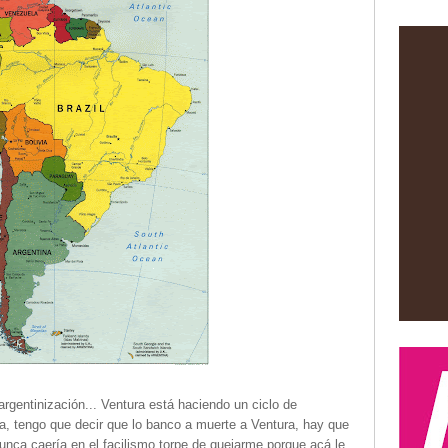
rgentinización... Ventura está haciendo un ciclo de
a, tengo que decir que lo banco a muerte a Ventura, hay que
unca caería en el facilismo torpe de quejarme porque acá le