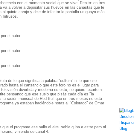
oherencia con el momento social que se vive. Repito: en tres
a va a volver a depositar sus huevos en las canastas que le
 al quinto carajo y deje de infectar la pantalla uruguaya más
n Intrusos.
por el autor.
por el autor.
por el autor.
uta de lo que significa la palabra "cultura" ni lo que ese
do hasta el cansancio que este foro no es el lugar para
 televisión divertida y moderna es esto, no quiero tocarte ni
rtite pensando que ese suelo que pisás cada día es "la
o tu ración mensual de Red Bull que en tres meses no está
rograma ya estaban haciéndole notas al "Colorado" de Omar
que el programa ese salio al aire. sabia q iba a estar pero ni
orario, viniendo de canal 4.