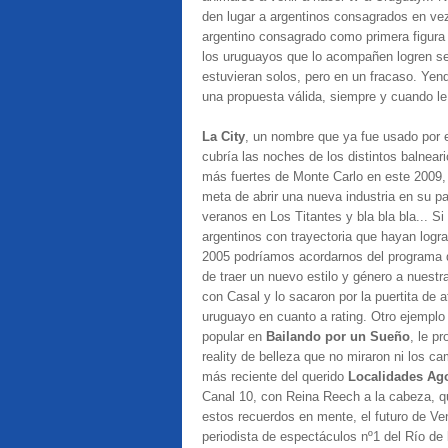
den lugar a argentinos consagrados en vez
argentino consagrado como primera figura
los uruguayos que lo acompañen logren se
estuvieran solos, pero en un fracaso. Yen
una propuesta válida, siempre y cuando le
La City
, un nombre que ya fue usado por 
cubría las noches de los distintos balnear
más fuertes de Monte Carlo en este 2009, 
meta de abrir una nueva industria en su p
veranos en Los Titantes y bla bla bla... 
argentinos con trayectoria que hayan logr
2005 podríamos acordarnos del programa d
de traer un nuevo estilo y género a nuestr
con Casal y lo sacaron por la puertita de a
uruguayo en cuanto a rating. Otro ejemplo
popular en
Bailando por un Sueño
, le p
reality de belleza que no miraron ni los c
más reciente del querido
Localidades Ag
Canal 10, con Reina Reech a la cabeza, qu
estos recuerdos en mente, el futuro de Ve
periodista de espectáculos nº1 del Río de 