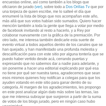
encuestas online, así como también a los blogs que
oficiaron de jurado
(ver)
, sobre todo a
Dos Orillas Tv
que por
una torpeza de quien escribe, me lo salteé el día que
ennumeré la lista de blogs que nos acompañan este año,
más allá que sus votos habían sido sumados. Quiero hacer
mención también a toda la gente que llega a votar por medio
de facebook invitando al resto a hacerlo, y a Rey por
colaborar nuevamente con la gráfica de la premiación. Por
otro lado, me interesa también dedicarle esta suerte de
evento virtual a todos aquellos dentro de los canales que se
han quejado, y han manifestado una profunda molestia y
descalificación para con este sitio por alguna tontería que se
puedo haber vertido desde acá, cerrando puertas y
expresando que no sabemos dar a nadie para adelante, y
sin ponerme a hacer una editorial explicando por qué esa
no tiene por qué ser nuestra tarea, agradecemos que sean
esos mismos quienes hoy notifican a colegas para que los
ayuden votando en este sitio para ganar dentro de su
categoría. Al margen de los agradecimientos, les propongo
en este post analizar algún dato más sobre las ternas, las
que me interesa subrayar que surgieron a partir de la suma
de votos de los blogs jurado, pero en ningún caso hubo