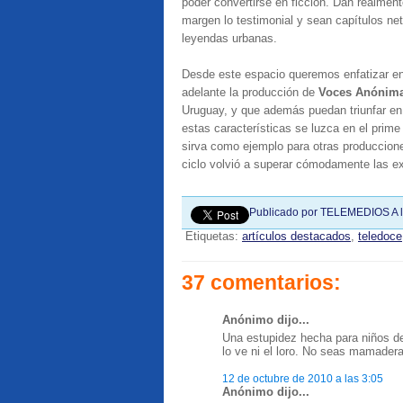
poder convertirse en ficción. Dan realment
margen lo testimonial y sean capítulos ne
leyendas urbanas.
Desde este espacio queremos enfatizar en 
adelante la producción de
Voces Anónim
Uruguay, y que además puedan triunfar en e
estas características se luzca en el prim
sirva como ejemplo para otras produccion
ciclo volvió a superar cómodamente las ex
Publicado por
TELEMEDIOS
A 
Etiquetas:
artículos destacados
,
teledoce
37 comentarios:
Anónimo dijo...
Una estupidez hecha para niños de
lo ve ni el loro. No seas mamadera
12 de octubre de 2010 a las 3:05
Anónimo dijo...