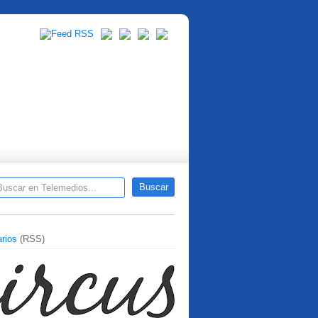
rios
(RSS)