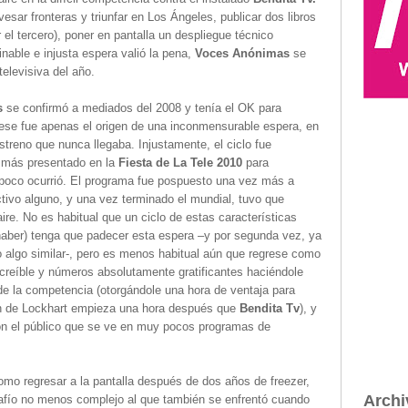
avesar fronteras y triunfar en Los Ángeles, publicar dos libros
r el tercero), poner en pantalla un despliegue técnico
nable e injusta espera valió la pena,
Voces Anónimas
se
televisiva del año.
s
se confirmó a mediados del 2008 y tenía el OK para
 ese fue apenas el origen de una inconmensurable espera, en
treno que nunca llegaba. Injustamente, el ciclo fue
z más presentado en la
Fiesta de La Tele 2010
para
poco ocurrió. El programa fue pospuesto una vez más a
ctivo alguno, y una vez terminado el mundial, tuvo que
re. No es habitual que un ciclo de estas características
aber) tenga que padecer esta espera –y por segunda vez, ya
 algo similar-, pero es menos habitual aún que regrese como
ncreíble y números absolutamente gratificantes haciéndole
de la competencia (otorgándole una hora de ventaja para
ón de Lockhart empieza una hora después que
Bendita Tv
), y
on el público que se ve en muy pocos programas de
como regresar a la pantalla después de dos años de freezer,
Archi
safío no menos complejo al que también se enfrentó cuando