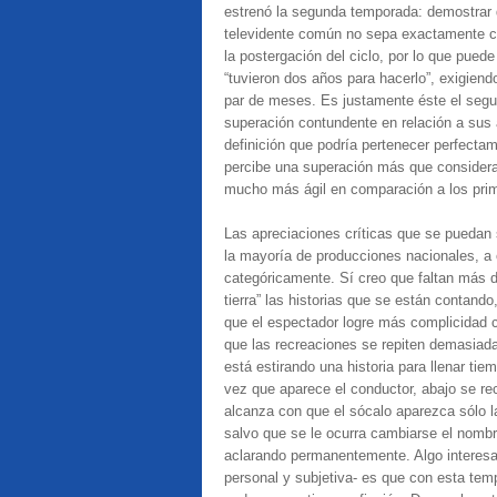
estrenó la segunda temporada: demostrar q
televidente común no sepa exactamente cuá
la postergación del ciclo, por lo que puede
“tuvieron dos años para hacerlo”, exigien
par de meses. Es justamente éste el segun
superación contundente en relación a sus 
definición que podría pertenecer perfecta
percibe una superación más que considera
mucho más ágil en comparación a los prime
Las apreciaciones críticas que se puedan 
la mayoría de producciones nacionales, a é
categóricamente. Sí creo que faltan más d
tierra” las historias que se están contand
que el espectador logre más complicidad c
que las recreaciones se repiten demasiad
está estirando una historia para llenar t
vez que aparece el conductor, abajo se re
alcanza con que el sócalo aparezca sólo l
salvo que se le ocurra cambiarse el nombre
aclarando permanentemente. Algo interes
personal y subjetiva- es que con esta te