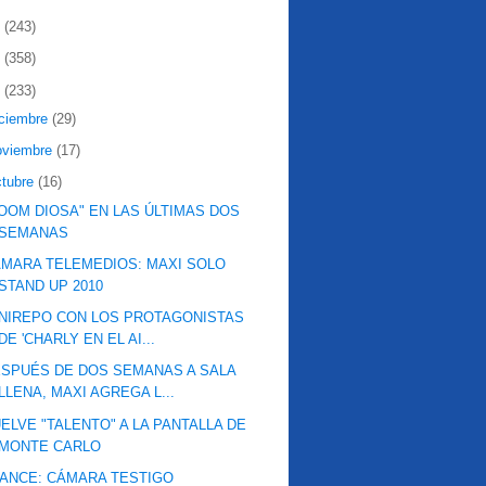
2
(243)
1
(358)
0
(233)
iciembre
(29)
oviembre
(17)
ctubre
(16)
OOM DIOSA" EN LAS ÚLTIMAS DOS
SEMANAS
MARA TELEMEDIOS: MAXI SOLO
STAND UP 2010
NIREPO CON LOS PROTAGONISTAS
DE 'CHARLY EN EL AI...
SPUÉS DE DOS SEMANAS A SALA
LLENA, MAXI AGREGA L...
ELVE "TALENTO" A LA PANTALLA DE
MONTE CARLO
ANCE: CÁMARA TESTIGO