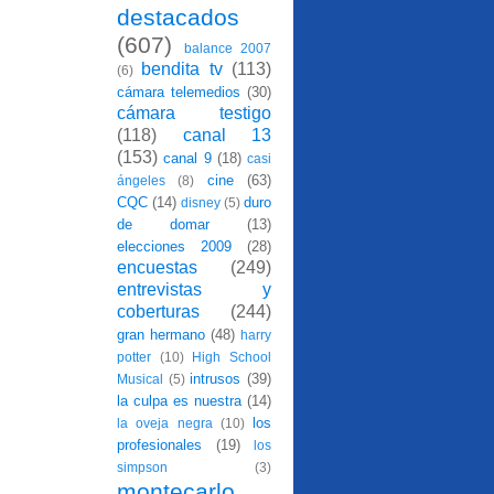
destacados
(607)
balance 2007
bendita tv
(113)
(6)
cámara telemedios
(30)
cámara testigo
(118)
canal 13
(153)
canal 9
(18)
casi
cine
(63)
ángeles
(8)
CQC
(14)
duro
disney
(5)
de domar
(13)
elecciones 2009
(28)
encuestas
(249)
entrevistas y
coberturas
(244)
gran hermano
(48)
harry
potter
(10)
High School
intrusos
(39)
Musical
(5)
la culpa es nuestra
(14)
los
la oveja negra
(10)
profesionales
(19)
los
simpson
(3)
montecarlo