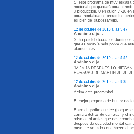
Si este programa de muy escasa p
nacional que quedará para el resto
0 producción, 0 en guión y -10 en 
para mentalidades preadolescente
es bien del subdesarrollo.
12 de octubre de 2010 a las 5:47
Anónimo dijo...
Si ha perdido todos los domingos 
que es todavía más pobre que esto
elementales
12 de octubre de 2010 a las 5:52
Anónimo dijo...
JA JA JA DESPUES LO NIEGAN
PORSUPU DE MARTIN JE JE J
12 de octubre de 2010 a las 9:35
Anónimo dijo...
Arriba este programita!!!
El mejor programa de humor naciona
Entre el gordito que lee (porque te
cámara detrás de cámara...y el in
mismas historias que nos contab
después de esa edad mental cambi
pasa, se ve, a los que hacen el pr