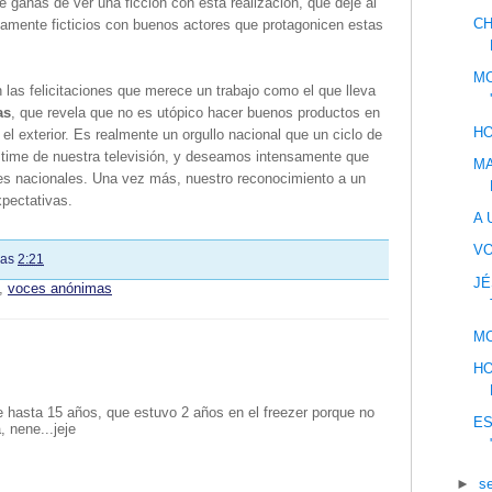
e ganas de ver una ficción con esta realización, que deje al
CH
tamente ficticios con buenos actores que protagonicen estas
MO
las felicitaciones que merece un trabajo como el que lleva
as
, que revela que no es utópico hacer buenos productos en
HO
l exterior. Es realmente un orgullo nacional que un ciclo de
e time de nuestra televisión, y deseamos intensamente que
MA
es nacionales. Una vez más, nuestro reconocimiento a un
pectativas.
A 
V
las
2:21
JÉ
,
voces anónimas
MO
HO
 hasta 15 años, que estuvo 2 años en el freezer porque no
ES
, nene...jeje
►
s