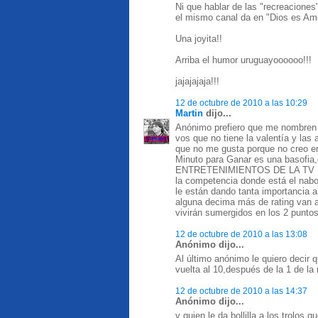
Ni que hablar de las "recreaciones
el mismo canal da en "Dios es Amo
Una joyita!!
Arriba el humor uruguayoooooo!!!
jajajajaja!!!
12 de octubre de 2010 a las 10:29
Martin
dijo...
Anónimo prefiero que me nombren
vos que no tiene la valentía y la
que no me gusta porque no creo en
Minuto para Ganar es una basof
ENTRETENIMIENTOS DE LA TV URU
la competencia donde está el nabo 
le están dando tanta importancia a
alguna decima más de rating van a
vivirán sumergidos en los 2 puntos
12 de octubre de 2010 a las 13:08
Anónimo dijo...
Al último anónimo le quiero decir
vuelta al 10,después de la 1 de l
12 de octubre de 2010 a las 14:37
Anónimo dijo...
y quien le da bollilla a los trolos q