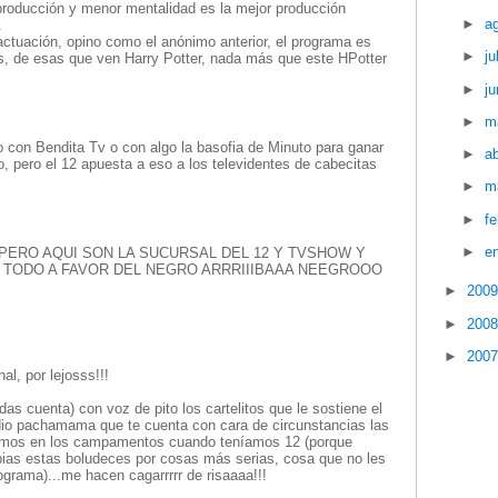
roducción y menor mentalidad es la mejor producción
►
a
.
actuación, opino como el anónimo anterior, el programa es
►
ju
s, de esas que ven Harry Potter, nada más que este HPotter
►
ju
►
m
o con Bendita Tv o con algo la basofia de Minuto para ganar
►
ab
, pero el 12 apuesta a eso a los televidentes de cabecitas
►
m
►
f
►
e
 PERO AQUI SON LA SUCURSAL DEL 12 Y TVSHOW Y
E TODO A FAVOR DEL NEGRO ARRRIIIBAAA NEEGROOO
►
200
►
200
►
200
l, por lejosss!!!
 das cuenta) con voz de pito los cartelitos que le sostiene el
dio pachamama que te cuenta con cara de circunstancias las
amos en los campamentos cuando teníamos 12 (porque
as estas boludeces por cosas más serias, cosa que no les
ograma)...me hacen cagarrrrr de risaaaa!!!