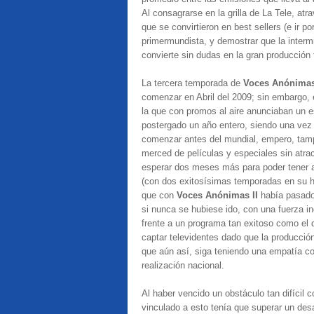
Al consagrarse en la grilla de La Tele, atr
que se convirtieron en best sellers (e ir po
primermundista, y demostrar que la intermi
convierte sin dudas en la gran producción 
La tercera temporada de
Voces Anónima
comenzar en Abril del 2009; sin embargo,
la que con promos al aire anunciaban un es
postergado un año entero, siendo una ve
comenzar antes del mundial, empero, tam
merced de películas y especiales sin atra
esperar dos meses más para poder tener ai
(con dos exitosísimas temporadas en su h
que con
Voces Anónimas II
había pasado
si nunca se hubiese ido, con una fuerza i
frente a un programa tan exitoso como el 
captar televidentes dado que la producci
que aún así, siga teniendo una empatía c
realización nacional.
Al haber vencido un obstáculo tan difícil 
vinculado a esto tenía que superar un de