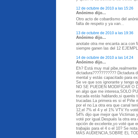
12 de octubre de 2010 a las 15:26
Anónimo dijo...
Otro acto de cobardismo del anónim
falta de respeto y ya van...
13 de octubre de 2010 a las 19:36
Anónimo dijo...
anotate otra me encanta aca con M
siempre ganen las del 12 EJE
14 de octubre de 2010 a las 14:24
Anónimo dijo...
Eh? Está muy mal pibe,realmente 
dictadura??????????? Dictadura de
mental y estás capacitado para exp
Se ve que sos ignorante y tengo q
NO SE PUEDEN MODIFICAR O DIGIT
en algo que me interesa,SOLO P
trucada estás hablando,si querés 
trucadas.La primera es si el Piñe 
por el no.La otra era que canal ten
12,el 7% el 4 y el 1% VTV.Yo voté p
54% dijo que mejor que Victimas y 
voté por igual.Después la otra era
opción de excelente,yo voté que e
trabajás para el 4 o el 10? Se no
MÁS AUDIENCIA,SOBRE EL TOD