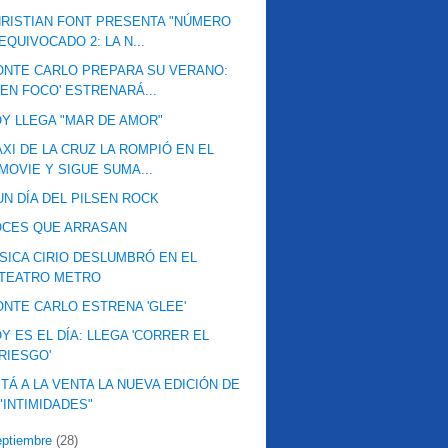
RISTIAN FONT PRESENTA "NÚMERO
EQUIVOCADO 2: LA N...
NTE CARLO PREPARA SU VERANO:
'EN FOCO' ESTRENARÁ...
Y LLEGA "MAR DE AMOR"
XI DE LA CRUZ LA ROMPIÓ EN EL
MOVIE Y SIGUE SUMA...
UN DÍA DEL PILSEN ROCK
OCES QUE ARRASAN
SICA CIRIO DESLUMBRÓ EN EL
TEATRO METRO
NTE CARLO ESTRENA 'GLEE'
Y ES EL DÍA: LLEGA 'CORRER EL
RIESGO'
TÁ A LA VENTA LA NUEVA EDICIÓN DE
"INTIMIDADES"
eptiembre
(28)