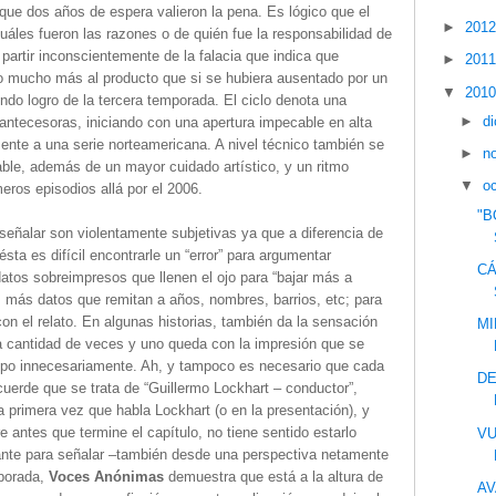
ue dos años de espera valieron la pena. Es lógico que el
►
201
les fueron las razones o de quién fue la responsabilidad de
 partir inconscientemente de la falacia que indica que
►
201
do mucho más al producto que si se hubiera ausentado por un
▼
201
do logro de la tercera temporada. El ciclo denota una
►
d
antecesoras, iniciando con una apertura impecable en alta
mente a una serie norteamericana. A nivel técnico también se
►
n
ble, además de un mayor cuidado artístico, y un ritmo
▼
o
ros episodios allá por el 2006.
"B
señalar son violentamente subjetivas ya que a diferencia de
sta es difícil encontrarle un “error” para argumentar
CÁ
atos sobreimpresos que llenen el ojo para “bajar más a
o, más datos que remitan a años, nombres, barrios, etc; para
on el relato. En algunas historias, también da la sensación
MI
a cantidad de veces y uno queda con la impresión que se
iempo innecesariamente. Ah, y tampoco es necesario que cada
DE
cuerde que se trata de “Guillermo Lockhart – conductor”,
a primera vez que habla Lockhart (o en la presentación), y
 antes que termine el capítulo, no tiene sentido estarlo
VU
ante para señalar –también desde una perspectiva netamente
mporada,
Voces Anónimas
demuestra que está a la altura de
AV