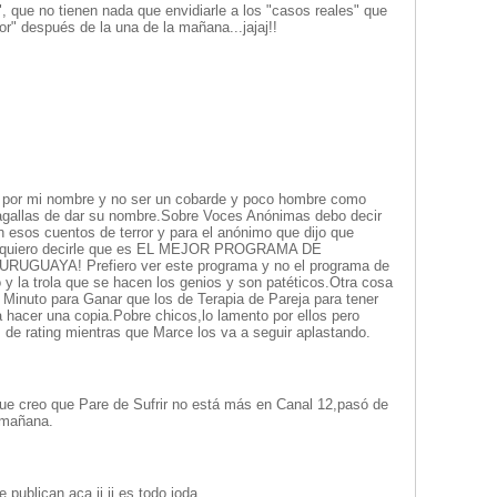
", que no tienen nada que envidiarle a los "casos reales" que
r" después de la una de la mañana...jajaj!!
 por mi nombre y no ser un cobarde y poco hombre como
s agallas de dar su nombre.Sobre Voces Anónimas debo decir
 esos cuentos de terror y para el anónimo que dijo que
ia,quiero decirle que es EL MEJOR PROGRAMA DE
GUAYA! Prefiero ver este programa y no el programa de
y la trola que se hacen los genios y son patéticos.Otra cosa
 Minuto para Ganar que los de Terapia de Pareja para tener
 hacer una copia.Pobre chicos,lo lamento por ellos pero
 de rating mientras que Marce los va a seguir aplastando.
 que creo que Pare de Sufrir no está más en Canal 12,pasó de
a mañana.
ue publican aca ji ji es todo joda