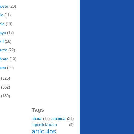
gosto
(20)
lio
(11)
nio
(13)
ayo
(17)
ril
(19)
arzo
(22)
ebrero
(19)
nero
(22)
9
(325)
8
(362)
7
(189)
Tags
ahora
(19)
américa
(31)
argentinización
(5)
artículos