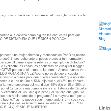
o,como no tiene razón incurre en el insulto,la grosería y la
artina a la cabeza como digitan las encuestas para que
MPLO DE DICTADURA QUE LE DICEN POR ACA
parecés una mujer alterada y menopaúsica.Por Dios,aparte
 que? Si sos coherente,si podes procesar tu información
licar,expllicame a que te referis con ejemplo de dictadura?
ue explicarte las cosas,las encuestas de cualquier blogger
AR porque el sistema no lo permite.Aparte cuando voto
UEDO VOTAR UNA VEZ!Aparte no se de que encuesta
te nombro algunas para que puedas "entender" que no están
merecía el Iris de Oro,el 56% dijo que si,el 43% no.Yo voté
ía la mejor cobertura del mundial,el 58% dijo el 10,el 30% el
or el 12.La otra era como le iba a ir a Historias de Cárcel,el
Victimarios,el 37% dijo que peor y el 8% dijo que igual.Yo
 que nos habia parecido el programa? La mayoria optó por la
ra bueno.Y así te puedo seguir nombrando.Y otra cosa vos
ta que si,los dos se hicieron más soberbios Y PERDIERON
O EL 4 QUE SIGUE MUERTO!!
Links