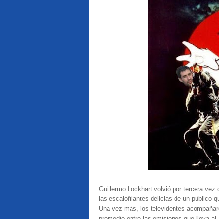
Guillermo Lockhart volvió por tercera vez
las escalofriantes delicias de un público q
Una vez más, los televidentes acompañaron
promedio entre las emisiones que lleva al a