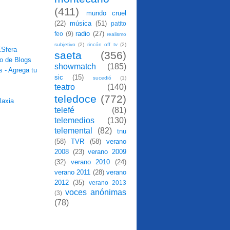
(411)
mundo cruel
(22)
música
(51)
patito
radio
(27)
feo
(9)
realismo
subjetivo
(2)
rincón off tv
(2)
saeta
(356)
showmatch
(185)
sic
(15)
sucedió
(1)
teatro
(140)
teledoce
(772)
telefé
(81)
telemedios
(130)
telemental
(82)
tnu
(58)
TVR
(58)
verano
2008
(23)
verano 2009
(32)
verano 2010
(24)
verano 2011
(28)
verano
2012
(35)
verano 2013
voces anónimas
(3)
(78)