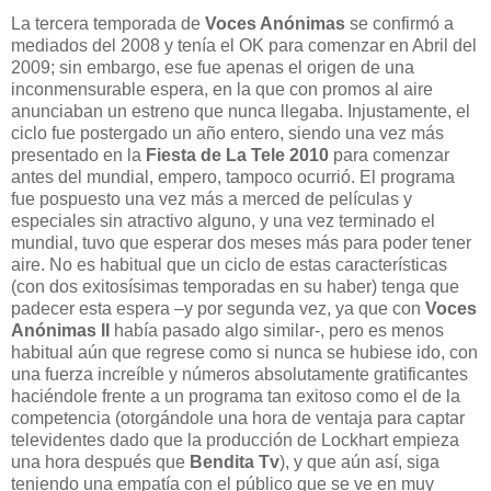
La tercera temporada de
Voces Anónimas
se confirmó a
mediados del 2008 y tenía el OK para comenzar en Abril del
2009; sin embargo, ese fue apenas el origen de una
inconmensurable espera, en la que con promos al aire
anunciaban un estreno que nunca llegaba. Injustamente, el
ciclo fue postergado un año entero, siendo una vez más
presentado en la
Fiesta de La Tele 2010
para comenzar
antes del mundial, empero, tampoco ocurrió. El programa
fue pospuesto una vez más a merced de películas y
especiales sin atractivo alguno, y una vez terminado el
mundial, tuvo que esperar dos meses más para poder tener
aire. No es habitual que un ciclo de estas características
(con dos exitosísimas temporadas en su haber) tenga que
padecer esta espera –y por segunda vez, ya que con
Voces
Anónimas II
había pasado algo similar-, pero es menos
habitual aún que regrese como si nunca se hubiese ido, con
una fuerza increíble y números absolutamente gratificantes
haciéndole frente a un programa tan exitoso como el de la
competencia (otorgándole una hora de ventaja para captar
televidentes dado que la producción de Lockhart empieza
una hora después que
Bendita Tv
), y que aún así, siga
teniendo una empatía con el público que se ve en muy