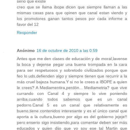
serio que existe
creo que se llama ibope dicen que siempre llaman a las
mismas casas para que opinen que canal estan viendo y
los promotores ganan tantos pesos por cada informe a
favor del 12
Responder
Anónimo
16 de octubre de 2010 a las 0:59
Antes que me den clases de educación y de moral,lavense
la boca y dejense pegar una buena trompada en la cara
para ser respetuosos y sobretodo civilizados porque que
feo lo uds,defienden algo y siempre tienen que recurrir a la
más cruel bajeza humana.Y si no le crees a IBOPE a quien
le crees? A Mediamentira,perdón... Mediametria? que vive
currando con Canal 4 y siempre lo vive poniendo
arriba,cuando todos sabemos que es un canal
pedorro.Canal 5 es un canal que relativamente es
bueno,tiene contenidos interesante y es el único canal que
aporta a la cultura,bueno por algo es del gobierno jejeje!!
pero enserio sigo insistiendo,para comentar deben ser más
educados y quien dijo que yo soy ese tal Martin que