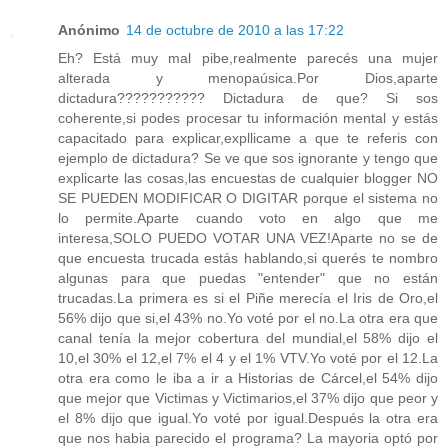
Anónimo
14 de octubre de 2010 a las 17:22
Eh? Está muy mal pibe,realmente parecés una mujer
alterada y menopaúsica.Por Dios,aparte
dictadura??????????? Dictadura de que? Si sos
coherente,si podes procesar tu información mental y estás
capacitado para explicar,expllicame a que te referis con
ejemplo de dictadura? Se ve que sos ignorante y tengo que
explicarte las cosas,las encuestas de cualquier blogger NO
SE PUEDEN MODIFICAR O DIGITAR porque el sistema no
lo permite.Aparte cuando voto en algo que me
interesa,SOLO PUEDO VOTAR UNA VEZ!Aparte no se de
que encuesta trucada estás hablando,si querés te nombro
algunas para que puedas "entender" que no están
trucadas.La primera es si el Piñe merecía el Iris de Oro,el
56% dijo que si,el 43% no.Yo voté por el no.La otra era que
canal tenía la mejor cobertura del mundial,el 58% dijo el
10,el 30% el 12,el 7% el 4 y el 1% VTV.Yo voté por el 12.La
otra era como le iba a ir a Historias de Cárcel,el 54% dijo
que mejor que Victimas y Victimarios,el 37% dijo que peor y
el 8% dijo que igual.Yo voté por igual.Después la otra era
que nos habia parecido el programa? La mayoria optó por