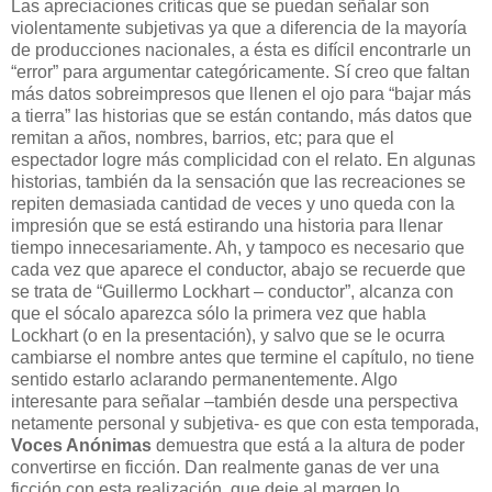
Las apreciaciones críticas que se puedan señalar son
violentamente subjetivas ya que a diferencia de la mayoría
de producciones nacionales, a ésta es difícil encontrarle un
“error” para argumentar categóricamente. Sí creo que faltan
más datos sobreimpresos que llenen el ojo para “bajar más
a tierra” las historias que se están contando, más datos que
remitan a años, nombres, barrios, etc; para que el
espectador logre más complicidad con el relato. En algunas
historias, también da la sensación que las recreaciones se
repiten demasiada cantidad de veces y uno queda con la
impresión que se está estirando una historia para llenar
tiempo innecesariamente. Ah, y tampoco es necesario que
cada vez que aparece el conductor, abajo se recuerde que
se trata de “Guillermo Lockhart – conductor”, alcanza con
que el sócalo aparezca sólo la primera vez que habla
Lockhart (o en la presentación), y salvo que se le ocurra
cambiarse el nombre antes que termine el capítulo, no tiene
sentido estarlo aclarando permanentemente. Algo
interesante para señalar –también desde una perspectiva
netamente personal y subjetiva- es que con esta temporada,
Voces Anónimas
demuestra que está a la altura de poder
convertirse en ficción. Dan realmente ganas de ver una
ficción con esta realización, que deje al margen lo