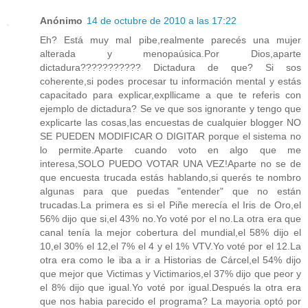
Anónimo
14 de octubre de 2010 a las 17:22
Eh? Está muy mal pibe,realmente parecés una mujer
alterada y menopaúsica.Por Dios,aparte
dictadura??????????? Dictadura de que? Si sos
coherente,si podes procesar tu información mental y estás
capacitado para explicar,expllicame a que te referis con
ejemplo de dictadura? Se ve que sos ignorante y tengo que
explicarte las cosas,las encuestas de cualquier blogger NO
SE PUEDEN MODIFICAR O DIGITAR porque el sistema no
lo permite.Aparte cuando voto en algo que me
interesa,SOLO PUEDO VOTAR UNA VEZ!Aparte no se de
que encuesta trucada estás hablando,si querés te nombro
algunas para que puedas "entender" que no están
trucadas.La primera es si el Piñe merecía el Iris de Oro,el
56% dijo que si,el 43% no.Yo voté por el no.La otra era que
canal tenía la mejor cobertura del mundial,el 58% dijo el
10,el 30% el 12,el 7% el 4 y el 1% VTV.Yo voté por el 12.La
otra era como le iba a ir a Historias de Cárcel,el 54% dijo
que mejor que Victimas y Victimarios,el 37% dijo que peor y
el 8% dijo que igual.Yo voté por igual.Después la otra era
que nos habia parecido el programa? La mayoria optó por