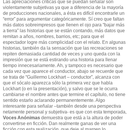
Las apreciaciones críticas que se puedan señalar son
violentamente subjetivas ya que a diferencia de la mayoría
de producciones nacionales, a ésta es difícil encontrarle un
“error” para argumentar categóricamente. Sí creo que faltan
más datos sobreimpresos que llenen el ojo para “bajar más
a tierra” las historias que se están contando, más datos que
remitan a años, nombres, barrios, etc; para que el
espectador logre más complicidad con el relato. En algunas
historias, también da la sensación que las recreaciones se
repiten demasiada cantidad de veces y uno queda con la
impresión que se está estirando una historia para llenar
tiempo innecesariamente. Ah, y tampoco es necesario que
cada vez que aparece el conductor, abajo se recuerde que
se trata de “Guillermo Lockhart – conductor”, alcanza con
que el sócalo aparezca sólo la primera vez que habla
Lockhart (o en la presentación), y salvo que se le ocurra
cambiarse el nombre antes que termine el capítulo, no tiene
sentido estarlo aclarando permanentemente. Algo
interesante para señalar –también desde una perspectiva
netamente personal y subjetiva- es que con esta temporada,
Voces Anónimas
demuestra que está a la altura de poder
convertirse en ficción. Dan realmente ganas de ver una
ficción con esta realización, que deje al margen lo