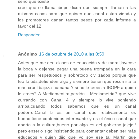
serio que existe
creo que se llama ibope dicen que siempre llaman a las
mismas casas para que opinen que canal estan viendo y
los promotores ganan tantos pesos por cada informe a
favor del 12
Responder
Anónimo
16 de octubre de 2010 a las 0:59
Antes que me den clases de educación y de moral,lavense
la boca y dejense pegar una buena trompada en la cara
para ser respetuosos y sobretodo civilizados porque que
feo lo uds,defienden algo y siempre tienen que recurrir a la
más cruel bajeza humana.Y si no le crees a IBOPE a quien
le crees? A Mediamentira,perdón... Mediametria? que vive
currando con Canal 4 y siempre lo vive poniendo
arriba,cuando todos sabemos que es un canal
pedorro.Canal 5 es un canal que relativamente es
bueno,tiene contenidos interesante y es el único canal que
aporta a la cultura,bueno por algo es del gobierno jejeje!!
pero enserio sigo insistiendo,para comentar deben ser más
educados y quien dijo que yo soy ese tal Martin que