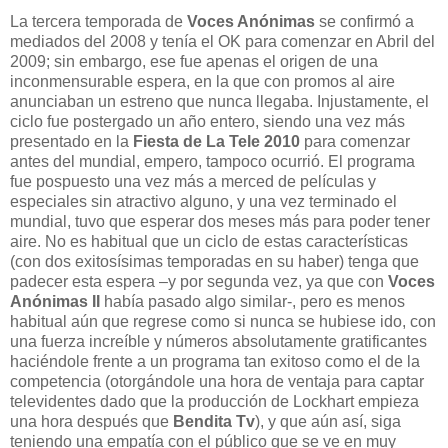
La tercera temporada de
Voces Anónimas
se confirmó a
mediados del 2008 y tenía el OK para comenzar en Abril del
2009; sin embargo, ese fue apenas el origen de una
inconmensurable espera, en la que con promos al aire
anunciaban un estreno que nunca llegaba. Injustamente, el
ciclo fue postergado un año entero, siendo una vez más
presentado en la
Fiesta de La Tele 2010
para comenzar
antes del mundial, empero, tampoco ocurrió. El programa
fue pospuesto una vez más a merced de películas y
especiales sin atractivo alguno, y una vez terminado el
mundial, tuvo que esperar dos meses más para poder tener
aire. No es habitual que un ciclo de estas características
(con dos exitosísimas temporadas en su haber) tenga que
padecer esta espera –y por segunda vez, ya que con
Voces
Anónimas II
había pasado algo similar-, pero es menos
habitual aún que regrese como si nunca se hubiese ido, con
una fuerza increíble y números absolutamente gratificantes
haciéndole frente a un programa tan exitoso como el de la
competencia (otorgándole una hora de ventaja para captar
televidentes dado que la producción de Lockhart empieza
una hora después que
Bendita Tv
), y que aún así, siga
teniendo una empatía con el público que se ve en muy