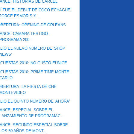
ANCE: HISTORIAS DE CÁRCEL
Í FUE EL DEBUT DE COCO ECHAGÜE,
JORGE ESMORIS Y ...
BERTURA: OPENING DE ORLEANS
ANCE: CÁMARA TESTIGO -
PROGRAMA 200
LIÓ EL NUEVO NÚMERO DE 'SHOP
NEWS'
CUESTAS 2010: NO GUSTÓ EUNICE
CUESTAS 2010: PRIME TIME MONTE
CARLO
BERTURA: LA FIESTA DE CHE
MONTEVIDEO
LIÓ EL QUINTO NÚMERO DE 'AHORA'
ANCE: ESPECIAL SOBRE EL
LANZAMIENTO DE PROGRAMAC...
ANCE: SEGUNDO ESPECIAL SOBRE
LOS 50 AÑOS DE MONT...