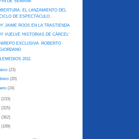
FIN DE SEMANA
BERTURA: EL LANZAMIENTO DEL
CICLO DE ESPECTÁCULO...
Y JAIME ROOS EN LA TRASTIENDA
Y VUELVE 'HISTORIAS DE CÁRCEL'
NIREPO EXCLUSIVA: ROBERTO
GIORDANO
LEMEDIOS 2011
arzo
(23)
ebrero
(20)
nero
(24)
0
(233)
9
(325)
8
(362)
7
(189)