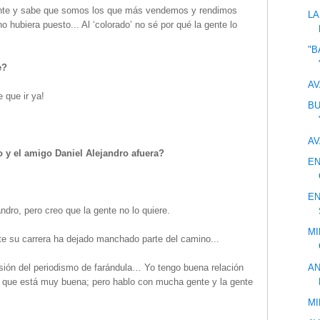
ente y sabe que somos los que más vendemos y rendimos
LA
o hubiera puesto... Al ‘colorado’ no sé por qué la gente lo
"B
e?
AV
e que ir ya!
BU
AV
 y el amigo Daniel Alejandro afuera?
EN
EN
dro, pero creo que la gente no lo quiere.
MI
te su carrera ha dejado manchado parte del camino...
AN
esión del periodismo de farándula… Yo tengo buena relación
, que está muy buena; pero hablo con mucha gente y la gente
MI