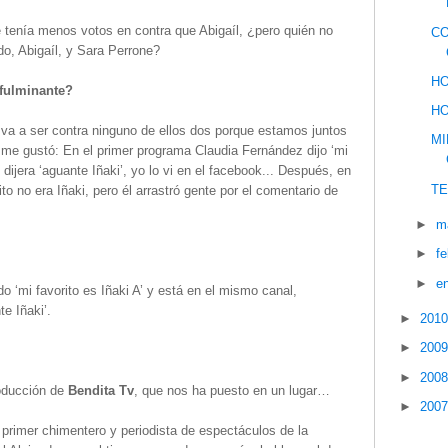
 tenía menos votos en contra que Abigaíl, ¿pero quién no
CO
do, Abigaíl, y Sara Perrone?
HO
 fulminante?
HO
 va a ser contra ninguno de ellos dos porque estamos juntos
MI
 me gustó: En el primer programa Claudia Fernández dijo ‘mi
 dijera ‘aguante Iñaki’, yo lo vi en el facebook... Después, en
TE
to no era Iñaki, pero él arrastró gente por el comentario de
►
m
►
f
►
e
o ‘mi favorito es Iñaki A’ y está en el mismo canal,
e Iñaki’.
►
201
►
200
►
200
roducción de
Bendita Tv
, que nos ha puesto en un lugar…
►
200
primer chimentero y periodista de espectáculos de la