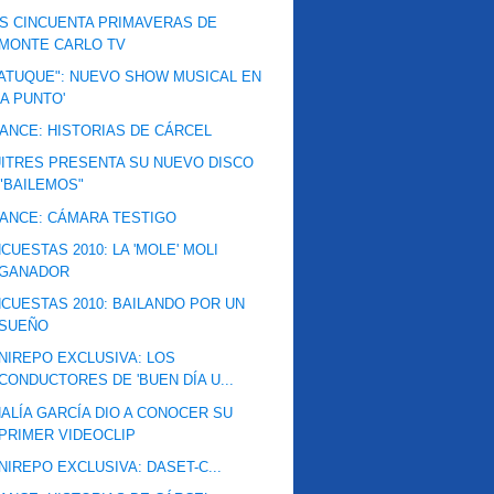
S CINCUENTA PRIMAVERAS DE
MONTE CARLO TV
ATUQUE": NUEVO SHOW MUSICAL EN
'A PUNTO'
ANCE: HISTORIAS DE CÁRCEL
ITRES PRESENTA SU NUEVO DISCO
"BAILEMOS"
ANCE: CÁMARA TESTIGO
CUESTAS 2010: LA 'MOLE' MOLI
GANADOR
CUESTAS 2010: BAILANDO POR UN
SUEÑO
NIREPO EXCLUSIVA: LOS
CONDUCTORES DE 'BUEN DÍA U...
ALÍA GARCÍA DIO A CONOCER SU
PRIMER VIDEOCLIP
NIREPO EXCLUSIVA: DASET-C...