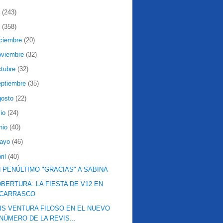
2
(243)
1
(358)
iciembre
(20)
oviembre
(32)
ctubre
(32)
eptiembre
(35)
gosto
(22)
lio
(24)
nio
(40)
ayo
(46)
ril
(40)
 PENÚLTIMO "GRACIAS" A SABINA
BERTURA: LA FIESTA DE V12 EN
CARRASCO
IS VENTURA FILOSO EN EL NUEVO
NÚMERO DE LA REVIS...