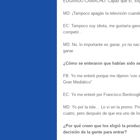
EDGARDO CAMACHO: Capaz que sí, soy el 
MD: ¡Tampoco apagás la televisión cuand
EC: Tampoco soy idiota, me gustaría gana
competir...
MD: No, lo importante es ganar, yo no nac
ganar.
¿Cómo se enteraron que habían sido se
FB: Yo me enteré porque me dijeron ‘vos s
Gran Mediático”
EC: Yo me enteré por Francisco Bentivogli
MD: Yo por la tele… Lo vi en la promo. Pri
cuatro, pero después de que era uno de lo
¿Por qué creen que los eligió la produc
decisión de la gente para entrar?