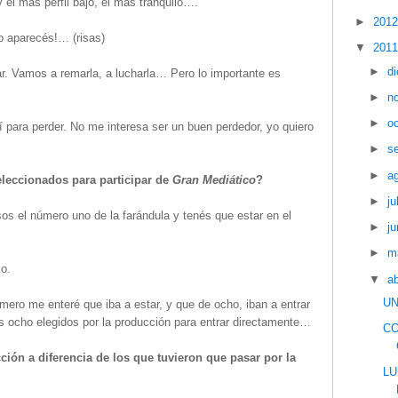
más perfil bajo, el más tranquilo….
►
201
o aparecés!… (risas)
▼
201
►
d
r. Vamos a remarla, a lucharla… Pero lo importante es
►
n
►
o
í para perder. No me interesa ser un buen perdedor, yo quiero
►
s
►
a
leccionados para participar de
Gran Mediático
?
►
ju
os el número uno de la farándula y tenés que estar en el
►
ju
►
m
o.
▼
ab
UN
mero me enteré que iba a estar, y que de ocho, iban a entrar
s ocho elegidos por la producción para entrar directamente…
CO
ción a diferencia de los que tuvieron que pasar por la
LU