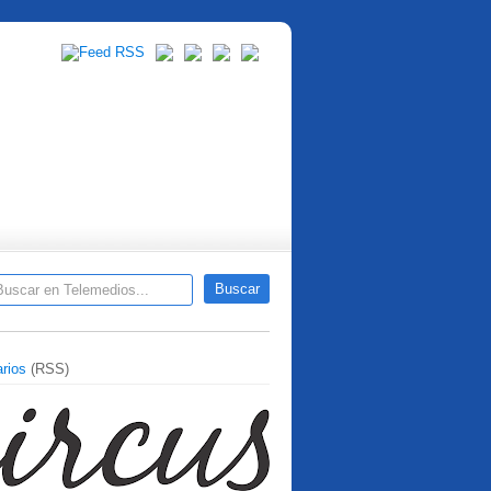
rios
(RSS)