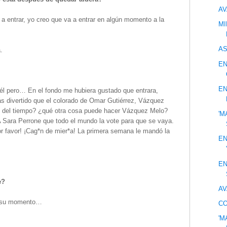
AV
a a entrar, yo creo que va a entrar en algún momento a la
MI
AS
.
EN
EN
él pero… En el fondo me hubiera gustado que entrara,
 divertido que el colorado de Omar Gutiérrez, Vázquez
 del tiempo? ¿qué otra cosa puede hacer Vázquez Melo?
'M
A Sara Perrone que todo el mundo la vote para que se vaya.
 favor! ¡Cag*n de mier*a! La primera semana le mandó la
EN
EN
e?
AV
en su momento…
CO
'M