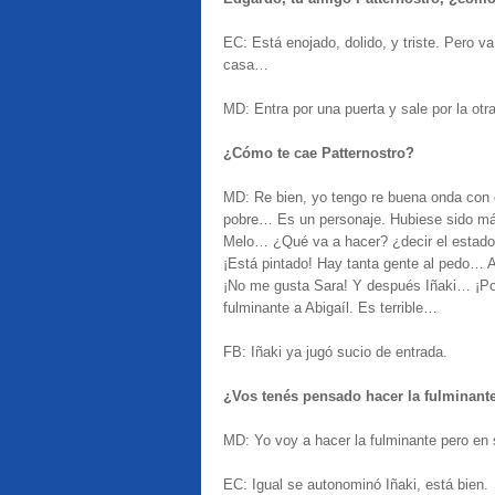
EC: Está enojado, dolido, y triste. Pero v
casa…
MD: Entra por una puerta y sale por la otra
¿Cómo te cae Patternostro?
MD: Re bien, yo tengo re buena onda con 
pobre… Es un personaje. Hubiese sido más
Melo… ¿Qué va a hacer? ¿decir el estado
¡Está pintado! Hay tanta gente al pedo… 
¡No me gusta Sara! Y después Iñaki… ¡Por
fulminante a Abigaíl. Es terrible…
FB: Iñaki ya jugó sucio de entrada.
¿Vos tenés pensado hacer la fulminant
MD: Yo voy a hacer la fulminante pero 
EC: Igual se autonominó Iñaki, está bien.