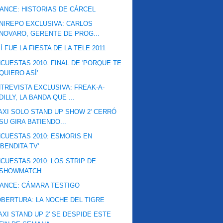
ANCE: HISTORIAS DE CÁRCEL
NIREPO EXCLUSIVA: CARLOS
NOVARO, GERENTE DE PROG...
Í FUE LA FIESTA DE LA TELE 2011
CUESTAS 2010: FINAL DE 'PORQUE TE
QUIERO ASÍ'
TREVISTA EXCLUSIVA: FREAK-A-
DILLY, LA BANDA QUE ...
AXI SOLO STAND UP SHOW 2' CERRÓ
SU GIRA BATIENDO...
CUESTAS 2010: ESMORIS EN
'BENDITA TV'
CUESTAS 2010: LOS STRIP DE
SHOWMATCH
ANCE: CÁMARA TESTIGO
BERTURA: LA NOCHE DEL TIGRE
AXI STAND UP 2' SE DESPIDE ESTE