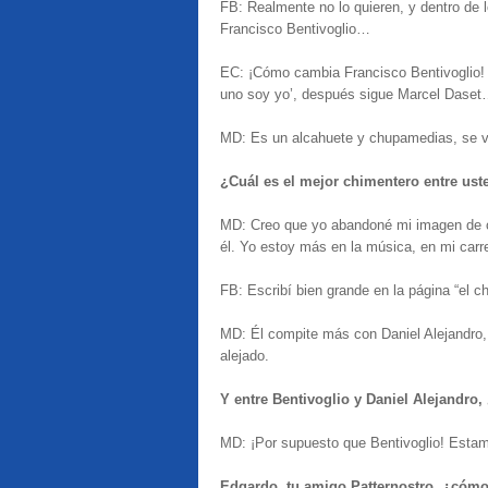
FB: Realmente no lo quieren, y dentro de 
Francisco Bentivoglio…
EC: ¡Cómo cambia Francisco Bentivoglio! 
uno soy yo’, después sigue Marcel Dase
MD: Es un alcahuete y chupamedias, se v
¿Cuál es el mejor chimentero entre ust
MD: Creo que yo abandoné mi imagen de c
él. Yo estoy más en la música, en mi carr
FB: Escribí bien grande en la página “el 
MD: Él compite más con Daniel Alejandro,
alejado.
Y entre Bentivoglio y Daniel Alejandro,
MD: ¡Por supuesto que Bentivoglio! Esta
Edgardo, tu amigo Patternostro, ¿cómo