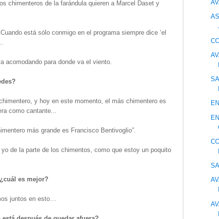
AV
los chimenteros de la farándula quieren a Marcel Daset y
AS
Cuando está sólo conmigo en el programa siempre dice ‘el
CO
t…
AV
a acomodando para donde va el viento.
SA
edes?
himentero, y hoy en este momento, el más chimentero es
EN
era como cantante...
EN
chimentero más grande es Francisco Bentivoglio”.
CO
 yo de la parte de los chimentos, como que estoy un poquito
SA
 ¿cuál es mejor?
AV
mos juntos en esto…
AV
 está después de quedar afuera?