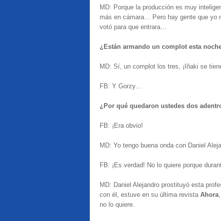
MD: Porque la producción es muy intelig
más en cámara…
Pero
hay gente que yo n
votó para que entrara…
¿Están armando un complot esta noch
MD: Sí, un complot los tres, ¡Iñaki se tien
FB: Y Gorzy…
¿Por qué quedaron ustedes dos adentro
FB: ¡Era obvio!
MD: Yo tengo buena onda con Daniel Alejan
FB: ¡Es verdad! No lo quiere porque duran
MD: Daniel Alejandro prostituyó esta prof
con él, estuve en su última revista
Ahora
no lo quiere.