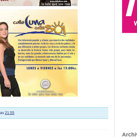
las
21:55
Archi