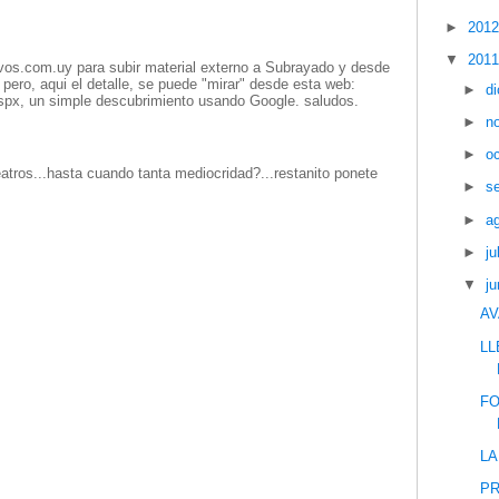
►
201
▼
201
os.com.uy para subir material externo a Subrayado y desde
ero, aqui el detalle, se puede "mirar" desde esta web:
►
d
spx, un simple descubrimiento usando Google. saludos.
►
n
►
o
atros...hasta cuando tanta mediocridad?...restanito ponete
►
s
►
a
►
ju
▼
ju
AV
LL
FO
LA
PR