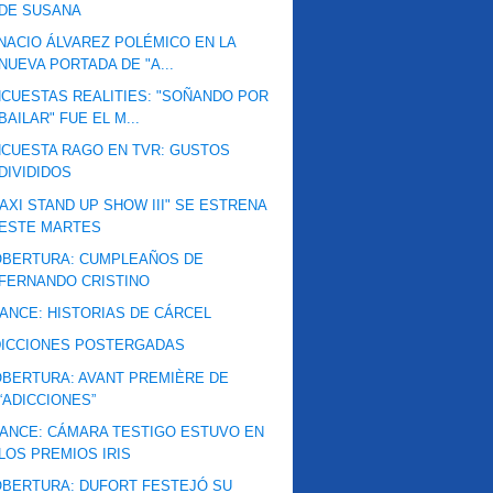
DE SUSANA
NACIO ÁLVAREZ POLÉMICO EN LA
NUEVA PORTADA DE "A...
CUESTAS REALITIES: "SOÑANDO POR
BAILAR" FUE EL M...
CUESTA RAGO EN TVR: GUSTOS
DIVIDIDOS
AXI STAND UP SHOW III" SE ESTRENA
ESTE MARTES
OBERTURA: CUMPLEAÑOS DE
FERNANDO CRISTINO
ANCE: HISTORIAS DE CÁRCEL
DICCIONES POSTERGADAS
BERTURA: AVANT PREMIÈRE DE
“ADICCIONES”
ANCE: CÁMARA TESTIGO ESTUVO EN
LOS PREMIOS IRIS
BERTURA: DUFORT FESTEJÓ SU