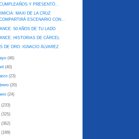
CUMPLEAÑOS Y PRESENTÓ...
IMICIA: MAXI DE LA CRUZ
COMPARTIRÁ ESCENARIO CON...
ANCE: 50 AÑOS DE TU LADO
ANCE: HISTORIAS DE CÁRCEL
IS DE ORO: IGNACIO ÁLVAREZ
ayo
(46)
ril
(40)
arzo
(23)
ebrero
(20)
nero
(24)
0
(233)
9
(325)
8
(362)
7
(189)