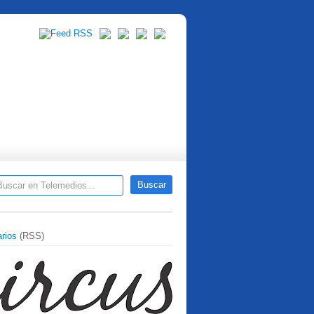
rios
(RSS)