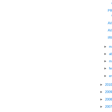
PR
AV
AV
IR
►
m
►
ab
►
m
►
f
►
e
►
201
►
200
►
200
►
200