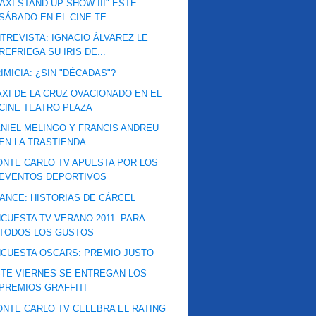
AXI STAND UP SHOW III" ESTE
SÁBADO EN EL CINE TE...
TREVISTA: IGNACIO ÁLVAREZ LE
REFRIEGA SU IRIS DE...
IMICIA: ¿SIN "DÉCADAS"?
XI DE LA CRUZ OVACIONADO EN EL
CINE TEATRO PLAZA
NIEL MELINGO Y FRANCIS ANDREU
EN LA TRASTIENDA
NTE CARLO TV APUESTA POR LOS
EVENTOS DEPORTIVOS
ANCE: HISTORIAS DE CÁRCEL
CUESTA TV VERANO 2011: PARA
TODOS LOS GUSTOS
CUESTA OSCARS: PREMIO JUSTO
TE VIERNES SE ENTREGAN LOS
PREMIOS GRAFFITI
NTE CARLO TV CELEBRA EL RATING