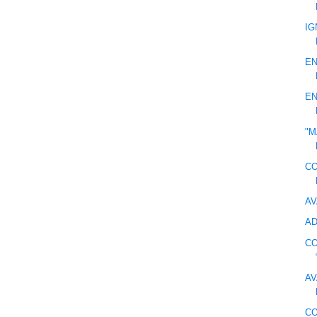
IG
EN
EN
"M
C
AV
A
CO
AV
CO