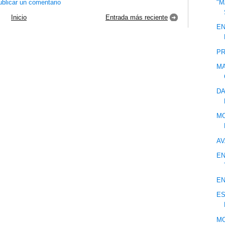
blicar un comentario
"M
Inicio
Entrada más reciente
EN
PR
MA
DA
MO
AV
EN
EN
ES
MO