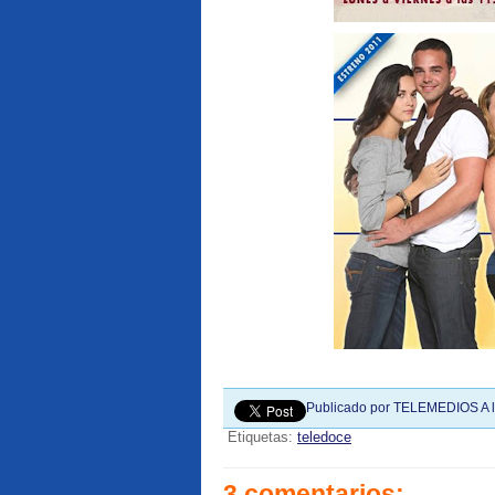
Publicado por
TELEMEDIOS
A 
Etiquetas:
teledoce
3 comentarios: