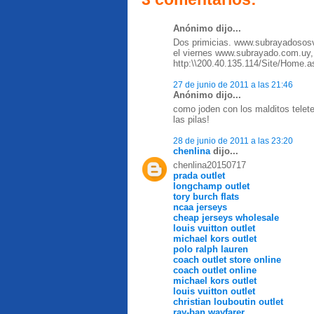
Anónimo dijo...
Dos primicias. www.subrayadososv
el viernes www.subrayado.com.uy, p
http:\\200.40.135.114/Site/Home.a
27 de junio de 2011 a las 21:46
Anónimo dijo...
como joden con los malditos telete
las pilas!
28 de junio de 2011 a las 23:20
chenlina
dijo...
chenlina20150717
prada outlet
longchamp outlet
tory burch flats
ncaa jerseys
cheap jerseys wholesale
louis vuitton outlet
michael kors outlet
polo ralph lauren
coach outlet store online
coach outlet online
michael kors outlet
louis vuitton outlet
christian louboutin outlet
ray-ban wayfarer