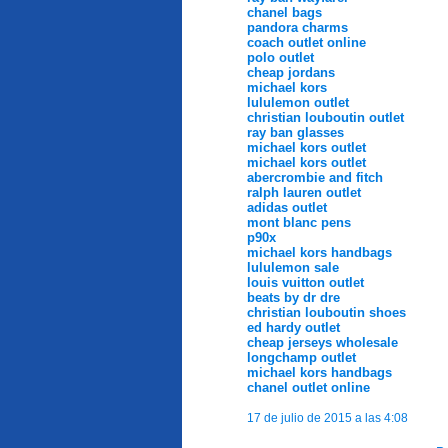
chanel bags
pandora charms
coach outlet online
polo outlet
cheap jordans
michael kors
lululemon outlet
christian louboutin outlet
ray ban glasses
michael kors outlet
michael kors outlet
abercrombie and fitch
ralph lauren outlet
adidas outlet
mont blanc pens
p90x
michael kors handbags
lululemon sale
louis vuitton outlet
beats by dr dre
christian louboutin shoes
ed hardy outlet
cheap jerseys wholesale
longchamp outlet
michael kors handbags
chanel outlet online
17 de julio de 2015 a las 4:08