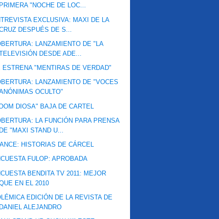
PRIMERA "NOCHE DE LOC...
TREVISTA EXCLUSIVA: MAXI DE LA
CRUZ DESPUÉS DE S...
BERTURA: LANZAMIENTO DE "LA
TELEVISIÓN DESDE ADE...
 ESTRENA "MENTIRAS DE VERDAD"
BERTURA: LANZAMIENTO DE "VOCES
ANÓNIMAS OCULTO"
OOM DIOSA" BAJA DE CARTEL
BERTURA: LA FUNCIÓN PARA PRENSA
DE "MAXI STAND U...
ANCE: HISTORIAS DE CÁRCEL
CUESTA FULOP: APROBADA
CUESTA BENDITA TV 2011: MEJOR
QUE EN EL 2010
LÉMICA EDICIÓN DE LA REVISTA DE
DANIEL ALEJANDRO