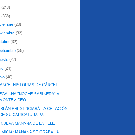
2
(243)
1
(358)
iciembre
(20)
oviembre
(32)
ctubre
(32)
eptiembre
(35)
gosto
(22)
lio
(24)
nio
(40)
ANCE: HISTORIAS DE CÁRCEL
EGA UNA "NOCHE SABINERA" A
MONTEVIDEO
RLÁN PRESENCIARÁ LA CREACIÓN
DE SU CARICATURA PA...
 NUEVA MAÑANA DE LA TELE
IMICIA: MAÑANA SE GRABA LA