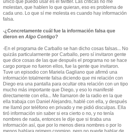
único que puedo usar es el twitter. Las críticas no me
molestan, que hablen lo que quieran, eso es problema de
cada uno. Lo que sí me molesta es cuando hay información
falsa.
-¿Concretamente cuál fue la información falsa que
dieron en
Algo Contigo
?
-En el programa de Carballo se han dicho cosas falsas... No
quizás particularmente por Carballo, pero sí invitaron gente
que dice cosas de las que después el programa no se hace
cargo porque no fueron ellos, fue la gente que invitaron.
Tuve un episodio con Mariela Gagliano que afirmó una
información totalmente falsa diciendo que mi relación con
Diego era una pantalla para ocultar otra relación con un tipo
mucho más importante que Diego, y eso lo manifesté
directamente con ella... Me llamaron de la radio en la que
ella trabaja con Daniel Alejandro, hablé con ella, y después
me llamó por teléfono en privado y me pidió disculpas. Ella
tiró información sin saber si era cierto o no, y no tenía
nombres de nada, entonces le dije que si tiraba una
información así, que por lo menos diera nombres o por lo
menos hablara primero conmigo, pero no puede hablar de