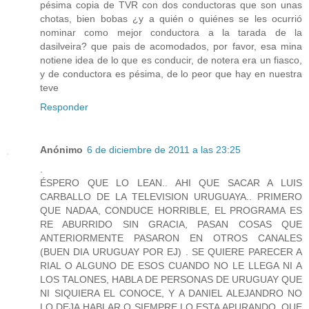
pésima copia de TVR con dos conductoras que son unas
chotas, bien bobas ¿y a quién o quiénes se les ocurrió
nominar como mejor conductora a la tarada de la
dasilveira? que pais de acomodados, por favor, esa mina
notiene idea de lo que es conducir, de notera era un fiasco,
y de conductora es pésima, de lo peor que hay en nuestra
teve
Responder
Anónimo
6 de diciembre de 2011 a las 23:25
.
ÉSPERO QUE LO LEAN.. AHI QUE SACAR A LUIS
CARBALLO DE LA TELEVISION URUGUAYA.. PRIMERO
QUE NADAA, CONDUCE HORRIBLE, EL PROGRAMA ES
RE ABURRIDO SIN GRACIA, PASAN COSAS QUE
ANTERIORMENTE PASARON EN OTROS CANALES
(BUEN DIA URUGUAY POR EJ) . SE QUIERE PARECER A
RIAL O ALGUNO DE ESOS CUANDO NO LE LLEGA NI A
LOS TALONES, HABLA DE PERSONAS DE URUGUAY QUE
NI SIQUIERA EL CONOCE, Y A DANIEL ALEJANDRO NO
LO DEJA HABLAR O SIEMPRE LO ESTA APURANDO, QUE