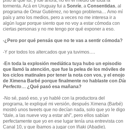
piso al que fui, y fue ahora, no en el medio de toda la
tormenta. Acá en Uruguay fui a
Sonríe
, a
Consentidas
, al
programa de Omar Gutiérrez, no tengo problema… Amo mí
país y amo los medios, pero a veces no me interesa ir a
algún lugar porque siento que no voy a estar cómoda con
ciertas personas y no me tengo por qué exponer a eso.
-¿Pero por qué pensás que no te vas a sentir cómoda?
-Y por todos los altercados que ya tuvimos….
-En toda la explosión mediática tuya hubo un episodio
que llamó la atención, que fue la pelea de los móviles de
los ciclos matinales por tener la nota con vos, y el enojo
de Ximena Barbé porque finalmente no hablaste con
Día
Perfecto
… ¿Qué pasó esa mañana?
-No sé, pasó eso, y yo hablé con la productora del
programa, le expliqué mi versión, después Ximena (Barbé)
mostró unos tweets que no decían nada, solo que yo le digo
“dale, a las nueve voy a estar ahí”, pero ellos sabían
perfectamente que yo en ese lugar tenía una entrevista con
Canal 10, y que íbamos a jugar con Iñaki (Abadie).