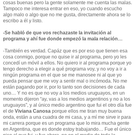
cosas buenas pero la gente solamente me cuenta las malas.
Tampoco me interesa entrar en eso, yo cuando escucho
algo malo o algo que no me gusta, directamente ahora se lo
escribo a él y listo.
-Se habló de que vos rechazaste la invitación al
programa y ahí fue donde empezó la mala relación…
-También es verdad. Capáz que es por eso que tienen esa
cosa conmigo, porque no quise ir al programa, pero yo les
concedí un móvil a ellos. No quiero ir al programa porque yo
tengo derecho a elegir a qué programa voy, y no voy a ir a
ningún programa en el que se me manosee ni al que yo
pueda pensar que me voy a sentir mal o incómoda. No me
están pagando por ir, por lo tanto son decisiones de cada
uno… Y no es que no voy a los medios uruguayos, en un
momento dijeron “ay, vas a los medios argentinos y no a los
uruguayos”, y al único medio argentino que fui el otro día fue
el de
Viviana Canosa
porque ellos me tiran muy buena
onda, están a una cuadra de mi casa, y a mí me sirve ir para
mi carrera porque es un programa que lo mira mucha gente
en Argentina, que es donde estoy trabajando… Fue el único