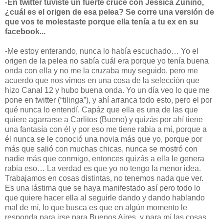
-En twitter tuviste un fuerte cruce con Jéssica Zunino,
¿cuál es el origen de esa pelea? Se corre una versión de
que vos te molestaste porque ella tenía a tu ex en su
facebook...
-Me estoy enterando, nunca lo había escuchado… Yo el
origen de la pelea no sabía cuál era porque yo tenía buena
onda con ella y no me la cruzaba muy seguido, pero me
acuerdo que nos vimos en una cosa de la selección que
hizo Canal 12 y hubo buena onda. Yo un día veo lo que me
pone en twitter (“tilinga”), y ahí arranca todo esto, pero el por
qué nunca lo entendí. Capáz que ella es una de las que
quiere agarrarse a Carlitos (Bueno) y quizás por ahí tiene
una fantasía con él y por eso me tiene rabia a mí, porque a
él nunca se le conoció una novia más que yo, porque por
más que salió con muchas chicas, nunca se mostró con
nadie más que conmigo, entonces quizás a ella le genera
rabia eso… La verdad es que yo no tengo la menor idea.
Trabajamos en cosas distintas, no tenemos nada que ver.
Es una lástima que se haya manifestado así pero todo lo
que quiere hacer ella al seguirle dando y dando hablando
mal de mí, lo que busca es que en algún momento le
responda para irse para Buenos Aires, y para mí las cosas