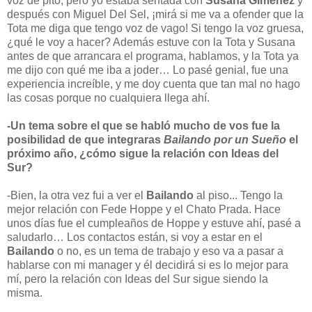
voz de pito, pero yo estaba sentada con
Susana Giménez
y
después con Miguel Del Sel, ¡mirá si me va a ofender que la
Tota me diga que tengo voz de vago! Si tengo la voz gruesa,
¿qué le voy a hacer? Además estuve con la Tota y Susana
antes de que arrancara el programa, hablamos, y la Tota ya
me dijo con qué me iba a joder… Lo pasé genial, fue una
experiencia increíble, y me doy cuenta que tan mal no hago
las cosas porque no cualquiera llega ahí.
-Un tema sobre el que se habló mucho de vos fue la
posibilidad de que integraras
Bailando por un Sueño
el
próximo año, ¿cómo sigue la relación con Ideas del
Sur?
-Bien, la otra vez fui a ver el
Bailando
al piso... Tengo la
mejor relación con Fede Hoppe y el Chato Prada. Hace
unos días fue el cumpleaños de Hoppe y estuve ahí, pasé a
saludarlo… Los contactos están, si voy a estar en el
Bailando
o no, es un tema de trabajo y eso va a pasar a
hablarse con mi manager y él decidirá si es lo mejor para
mí, pero la relación con Ideas del Sur sigue siendo la
misma.