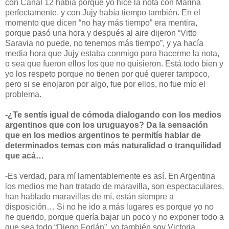
con Canal 12 había porque yo hice la nota con Marina
perfectamente, y con Jujy había tiempo también. En el
momento que dicen “no hay más tiempo” era mentira,
porque pasó una hora y después al aire dijeron “Vitto
Saravia no puede, no tenemos más tiempo”, y ya hacía
media hora que Jujy estaba conmigo para hacerme la nota,
o sea que fueron ellos los que no quisieron. Está todo bien y
yo los respeto porque no tienen por qué querer tampoco,
pero si se enojaron por algo, fue por ellos, no fue mío el
problema.
-¿Te sentís igual de cómoda dialogando con los medios
argentinos que con los uruguayos? Da la sensación
que en los medios argentinos te permitís hablar de
determinados temas con más naturalidad o tranquilidad
que acá…
-Es verdad, para mí lamentablemente es así. En Argentina
los medios me han tratado de maravilla, son espectaculares,
han hablado maravillas de mí, están siempre a
disposición… Si no he ido a más lugares es porque yo no
he querido, porque quería bajar un poco y no exponer todo a
que sea todo “Diego Forlán”, yo también soy Victoria