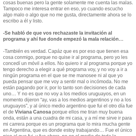
cosas buenas pero la gente solamente me cuenta las malas.
Tampoco me interesa entrar en eso, yo cuando escucho
algo malo o algo que no me gusta, directamente ahora se lo
escribo a él y listo.
-Se habló de que vos rechazaste la invitación al
programa y ahí fue donde empezó la mala relación…
-También es verdad. Capáz que es por eso que tienen esa
cosa conmigo, porque no quise ir al programa, pero yo les
concedí un móvil a ellos. No quiero ir al programa porque yo
tengo derecho a elegir a qué programa voy, y no voy a ir a
ningún programa en el que se me manosee ni al que yo
pueda pensar que me voy a sentir mal o incómoda. No me
están pagando por ir, por lo tanto son decisiones de cada
uno… Y no es que no voy a los medios uruguayos, en un
momento dijeron “ay, vas a los medios argentinos y no a los
uruguayos”, y al único medio argentino que fui el otro día fue
el de
Viviana Canosa
porque ellos me tiran muy buena
onda, están a una cuadra de mi casa, y a mí me sirve ir para
mi carrera porque es un programa que lo mira mucha gente
en Argentina, que es donde estoy trabajando… Fue el único