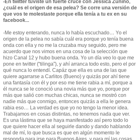
-En twitter tuviste un fuerte cruce con Jéssica Zunino,
¿cuál es el origen de esa pelea? Se corre una versión de
que vos te molestaste porque ella tenía a tu ex en su
facebook...
-Me estoy enterando, nunca lo había escuchado… Yo el
origen de la pelea no sabía cuál era porque yo tenía buena
onda con ella y no me la cruzaba muy seguido, pero me
acuerdo que nos vimos en una cosa de la selección que
hizo Canal 12 y hubo buena onda. Yo un día veo lo que me
pone en twitter (“tilinga”), y ahí arranca todo esto, pero el por
qué nunca lo entendí. Capáz que ella es una de las que
quiere agarrarse a Carlitos (Bueno) y quizás por ahí tiene
una fantasía con él y por eso me tiene rabia a mí, porque a
él nunca se le conoció una novia más que yo, porque por
más que salió con muchas chicas, nunca se mostró con
nadie más que conmigo, entonces quizás a ella le genera
rabia eso… La verdad es que yo no tengo la menor idea.
Trabajamos en cosas distintas, no tenemos nada que ver.
Es una lástima que se haya manifestado así pero todo lo
que quiere hacer ella al seguirle dando y dando hablando
mal de mí, lo que busca es que en algún momento le
responda para irse para Buenos Aires, y para mí las cosas