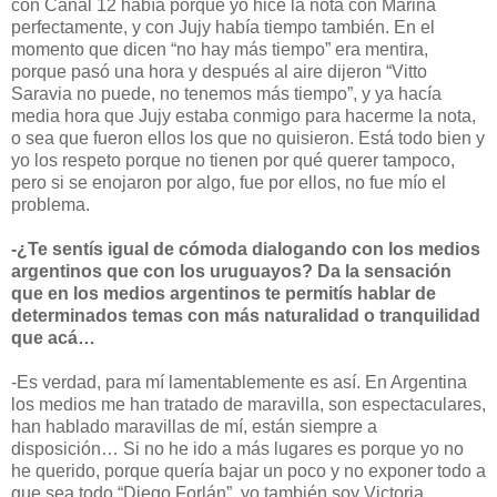
con Canal 12 había porque yo hice la nota con Marina
perfectamente, y con Jujy había tiempo también. En el
momento que dicen “no hay más tiempo” era mentira,
porque pasó una hora y después al aire dijeron “Vitto
Saravia no puede, no tenemos más tiempo”, y ya hacía
media hora que Jujy estaba conmigo para hacerme la nota,
o sea que fueron ellos los que no quisieron. Está todo bien y
yo los respeto porque no tienen por qué querer tampoco,
pero si se enojaron por algo, fue por ellos, no fue mío el
problema.
-¿Te sentís igual de cómoda dialogando con los medios
argentinos que con los uruguayos? Da la sensación
que en los medios argentinos te permitís hablar de
determinados temas con más naturalidad o tranquilidad
que acá…
-Es verdad, para mí lamentablemente es así. En Argentina
los medios me han tratado de maravilla, son espectaculares,
han hablado maravillas de mí, están siempre a
disposición… Si no he ido a más lugares es porque yo no
he querido, porque quería bajar un poco y no exponer todo a
que sea todo “Diego Forlán”, yo también soy Victoria