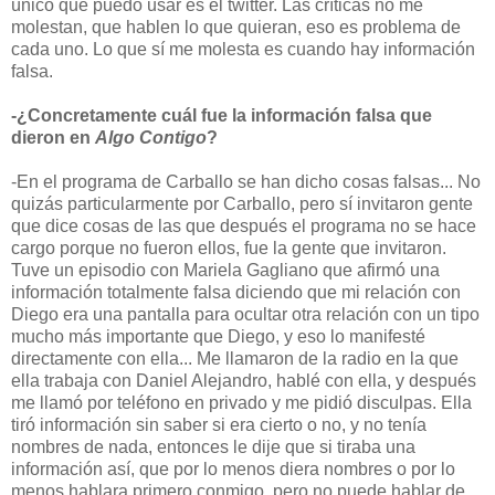
único que puedo usar es el twitter. Las críticas no me
molestan, que hablen lo que quieran, eso es problema de
cada uno. Lo que sí me molesta es cuando hay información
falsa.
-¿Concretamente cuál fue la información falsa que
dieron en
Algo Contigo
?
-En el programa de Carballo se han dicho cosas falsas... No
quizás particularmente por Carballo, pero sí invitaron gente
que dice cosas de las que después el programa no se hace
cargo porque no fueron ellos, fue la gente que invitaron.
Tuve un episodio con Mariela Gagliano que afirmó una
información totalmente falsa diciendo que mi relación con
Diego era una pantalla para ocultar otra relación con un tipo
mucho más importante que Diego, y eso lo manifesté
directamente con ella... Me llamaron de la radio en la que
ella trabaja con Daniel Alejandro, hablé con ella, y después
me llamó por teléfono en privado y me pidió disculpas. Ella
tiró información sin saber si era cierto o no, y no tenía
nombres de nada, entonces le dije que si tiraba una
información así, que por lo menos diera nombres o por lo
menos hablara primero conmigo, pero no puede hablar de