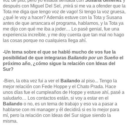
voz de pito, pero yo estaba sentada con
Susana Giménez
y
después con Miguel Del Sel, ¡mirá si me va a ofender que la
Tota me diga que tengo voz de vago! Si tengo la voz gruesa,
¿qué le voy a hacer? Además estuve con la Tota y Susana
antes de que arrancara el programa, hablamos, y la Tota ya
me dijo con qué me iba a joder… Lo pasé genial, fue una
experiencia increíble, y me doy cuenta que tan mal no hago
las cosas porque no cualquiera llega ahí.
-Un tema sobre el que se habló mucho de vos fue la
posibilidad de que integraras
Bailando por un Sueño
el
próximo año, ¿cómo sigue la relación con Ideas del
Sur?
-Bien, la otra vez fui a ver el
Bailando
al piso... Tengo la
mejor relación con Fede Hoppe y el Chato Prada. Hace
unos días fue el cumpleaños de Hoppe y estuve ahí, pasé a
saludarlo… Los contactos están, si voy a estar en el
Bailando
o no, es un tema de trabajo y eso va a pasar a
hablarse con mi manager y él decidirá si es lo mejor para
mí, pero la relación con Ideas del Sur sigue siendo la
misma.