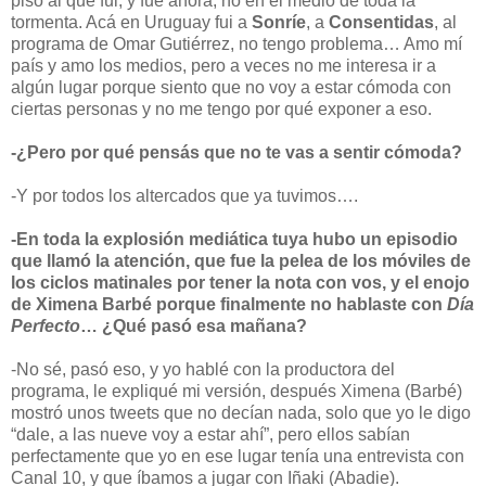
piso al que fui, y fue ahora, no en el medio de toda la
tormenta. Acá en Uruguay fui a
Sonríe
, a
Consentidas
, al
programa de Omar Gutiérrez, no tengo problema… Amo mí
país y amo los medios, pero a veces no me interesa ir a
algún lugar porque siento que no voy a estar cómoda con
ciertas personas y no me tengo por qué exponer a eso.
-¿Pero por qué pensás que no te vas a sentir cómoda?
-Y por todos los altercados que ya tuvimos….
-En toda la explosión mediática tuya hubo un episodio
que llamó la atención, que fue la pelea de los móviles de
los ciclos matinales por tener la nota con vos, y el enojo
de Ximena Barbé porque finalmente no hablaste con
Día
Perfecto
… ¿Qué pasó esa mañana?
-No sé, pasó eso, y yo hablé con la productora del
programa, le expliqué mi versión, después Ximena (Barbé)
mostró unos tweets que no decían nada, solo que yo le digo
“dale, a las nueve voy a estar ahí”, pero ellos sabían
perfectamente que yo en ese lugar tenía una entrevista con
Canal 10, y que íbamos a jugar con Iñaki (Abadie).