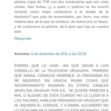
pésima copia de TVR con dos conductoras que son unas
chotas, bien bobas ¿y a quién o quiénes se les ocurrió
nominar como mejor conductora a la tarada de la
dasilveira? que pais de acomodados, por favor, esa mina
notiene idea de lo que es conducir, de notera era un fiasco,
y de conductora es pésima, de lo peor que hay en nuestra
teve
Responder
Anónimo
6 de diciembre de 2011 a las 23:25
.
ÉSPERO QUE LO LEAN.. AHI QUE SACAR A LUIS
CARBALLO DE LA TELEVISION URUGUAYA.. PRIMERO
QUE NADAA, CONDUCE HORRIBLE, EL PROGRAMA ES
RE ABURRIDO SIN GRACIA, PASAN COSAS QUE
ANTERIORMENTE PASARON EN OTROS CANALES
(BUEN DIA URUGUAY POR EJ) . SE QUIERE PARECER A
RIAL O ALGUNO DE ESOS CUANDO NO LE LLEGA NI A
LOS TALONES, HABLA DE PERSONAS DE URUGUAY QUE
NI SIQUIERA EL CONOCE, Y A DANIEL ALEJANDRO NO
LO DEJA HABLAR O SIEMPRE LO ESTA APURANDO, QUE