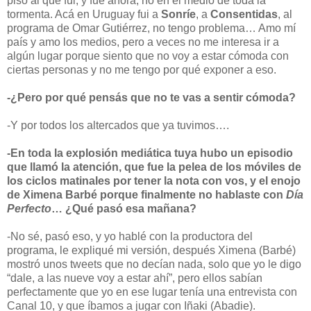
piso al que fui, y fue ahora, no en el medio de toda la
tormenta. Acá en Uruguay fui a
Sonríe
, a
Consentidas
, al
programa de Omar Gutiérrez, no tengo problema… Amo mí
país y amo los medios, pero a veces no me interesa ir a
algún lugar porque siento que no voy a estar cómoda con
ciertas personas y no me tengo por qué exponer a eso.
-¿Pero por qué pensás que no te vas a sentir cómoda?
-Y por todos los altercados que ya tuvimos….
-En toda la explosión mediática tuya hubo un episodio
que llamó la atención, que fue la pelea de los móviles de
los ciclos matinales por tener la nota con vos, y el enojo
de Ximena Barbé porque finalmente no hablaste con
Día
Perfecto
… ¿Qué pasó esa mañana?
-No sé, pasó eso, y yo hablé con la productora del
programa, le expliqué mi versión, después Ximena (Barbé)
mostró unos tweets que no decían nada, solo que yo le digo
“dale, a las nueve voy a estar ahí”, pero ellos sabían
perfectamente que yo en ese lugar tenía una entrevista con
Canal 10, y que íbamos a jugar con Iñaki (Abadie).