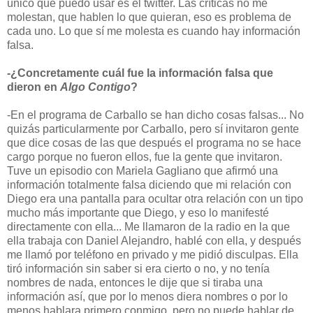
único que puedo usar es el twitter. Las críticas no me
molestan, que hablen lo que quieran, eso es problema de
cada uno. Lo que sí me molesta es cuando hay información
falsa.
-¿Concretamente cuál fue la información falsa que
dieron en
Algo Contigo
?
-En el programa de Carballo se han dicho cosas falsas... No
quizás particularmente por Carballo, pero sí invitaron gente
que dice cosas de las que después el programa no se hace
cargo porque no fueron ellos, fue la gente que invitaron.
Tuve un episodio con Mariela Gagliano que afirmó una
información totalmente falsa diciendo que mi relación con
Diego era una pantalla para ocultar otra relación con un tipo
mucho más importante que Diego, y eso lo manifesté
directamente con ella... Me llamaron de la radio en la que
ella trabaja con Daniel Alejandro, hablé con ella, y después
me llamó por teléfono en privado y me pidió disculpas. Ella
tiró información sin saber si era cierto o no, y no tenía
nombres de nada, entonces le dije que si tiraba una
información así, que por lo menos diera nombres o por lo
menos hablara primero conmigo, pero no puede hablar de