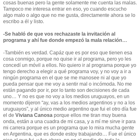
cosas buenas pero la gente solamente me cuenta las malas.
Tampoco me interesa entrar en eso, yo cuando escucho
algo malo o algo que no me gusta, directamente ahora se lo
escribo a él y listo.
-Se habló de que vos rechazaste la invitación al
programa y ahí fue donde empezó la mala relación…
-También es verdad. Capáz que es por eso que tienen esa
cosa conmigo, porque no quise ir al programa, pero yo les
concedí un móvil a ellos. No quiero ir al programa porque yo
tengo derecho a elegir a qué programa voy, y no voy a ir a
ningún programa en el que se me manosee ni al que yo
pueda pensar que me voy a sentir mal o incómoda. No me
están pagando por ir, por lo tanto son decisiones de cada
uno… Y no es que no voy a los medios uruguayos, en un
momento dijeron “ay, vas a los medios argentinos y no a los
uruguayos”, y al único medio argentino que fui el otro día fue
el de
Viviana Canosa
porque ellos me tiran muy buena
onda, están a una cuadra de mi casa, y a mí me sirve ir para
mi carrera porque es un programa que lo mira mucha gente
en Argentina, que es donde estoy trabajando… Fue el único