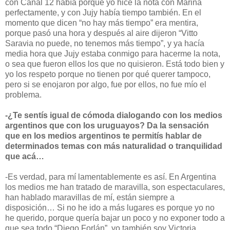
con Canal 12 había porque yo hice la nota con Marina
perfectamente, y con Jujy había tiempo también. En el
momento que dicen “no hay más tiempo” era mentira,
porque pasó una hora y después al aire dijeron “Vitto
Saravia no puede, no tenemos más tiempo”, y ya hacía
media hora que Jujy estaba conmigo para hacerme la nota,
o sea que fueron ellos los que no quisieron. Está todo bien y
yo los respeto porque no tienen por qué querer tampoco,
pero si se enojaron por algo, fue por ellos, no fue mío el
problema.
-¿Te sentís igual de cómoda dialogando con los medios
argentinos que con los uruguayos? Da la sensación
que en los medios argentinos te permitís hablar de
determinados temas con más naturalidad o tranquilidad
que acá…
-Es verdad, para mí lamentablemente es así. En Argentina
los medios me han tratado de maravilla, son espectaculares,
han hablado maravillas de mí, están siempre a
disposición… Si no he ido a más lugares es porque yo no
he querido, porque quería bajar un poco y no exponer todo a
que sea todo “Diego Forlán”, yo también soy Victoria