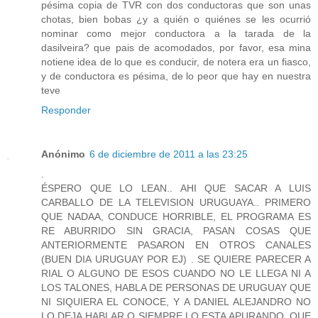
pésima copia de TVR con dos conductoras que son unas
chotas, bien bobas ¿y a quién o quiénes se les ocurrió
nominar como mejor conductora a la tarada de la
dasilveira? que pais de acomodados, por favor, esa mina
notiene idea de lo que es conducir, de notera era un fiasco,
y de conductora es pésima, de lo peor que hay en nuestra
teve
Responder
Anónimo
6 de diciembre de 2011 a las 23:25
.
ÉSPERO QUE LO LEAN.. AHI QUE SACAR A LUIS
CARBALLO DE LA TELEVISION URUGUAYA.. PRIMERO
QUE NADAA, CONDUCE HORRIBLE, EL PROGRAMA ES
RE ABURRIDO SIN GRACIA, PASAN COSAS QUE
ANTERIORMENTE PASARON EN OTROS CANALES
(BUEN DIA URUGUAY POR EJ) . SE QUIERE PARECER A
RIAL O ALGUNO DE ESOS CUANDO NO LE LLEGA NI A
LOS TALONES, HABLA DE PERSONAS DE URUGUAY QUE
NI SIQUIERA EL CONOCE, Y A DANIEL ALEJANDRO NO
LO DEJA HABLAR O SIEMPRE LO ESTA APURANDO, QUE