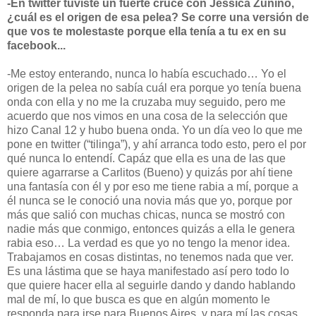
-En twitter tuviste un fuerte cruce con Jéssica Zunino,
¿cuál es el origen de esa pelea? Se corre una versión de
que vos te molestaste porque ella tenía a tu ex en su
facebook...
-Me estoy enterando, nunca lo había escuchado… Yo el
origen de la pelea no sabía cuál era porque yo tenía buena
onda con ella y no me la cruzaba muy seguido, pero me
acuerdo que nos vimos en una cosa de la selección que
hizo Canal 12 y hubo buena onda. Yo un día veo lo que me
pone en twitter (“tilinga”), y ahí arranca todo esto, pero el por
qué nunca lo entendí. Capáz que ella es una de las que
quiere agarrarse a Carlitos (Bueno) y quizás por ahí tiene
una fantasía con él y por eso me tiene rabia a mí, porque a
él nunca se le conoció una novia más que yo, porque por
más que salió con muchas chicas, nunca se mostró con
nadie más que conmigo, entonces quizás a ella le genera
rabia eso… La verdad es que yo no tengo la menor idea.
Trabajamos en cosas distintas, no tenemos nada que ver.
Es una lástima que se haya manifestado así pero todo lo
que quiere hacer ella al seguirle dando y dando hablando
mal de mí, lo que busca es que en algún momento le
responda para irse para Buenos Aires, y para mí las cosas