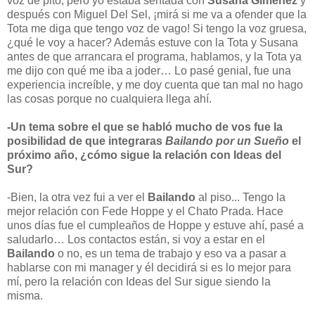
voz de pito, pero yo estaba sentada con
Susana Giménez
y
después con Miguel Del Sel, ¡mirá si me va a ofender que la
Tota me diga que tengo voz de vago! Si tengo la voz gruesa,
¿qué le voy a hacer? Además estuve con la Tota y Susana
antes de que arrancara el programa, hablamos, y la Tota ya
me dijo con qué me iba a joder… Lo pasé genial, fue una
experiencia increíble, y me doy cuenta que tan mal no hago
las cosas porque no cualquiera llega ahí.
-Un tema sobre el que se habló mucho de vos fue la
posibilidad de que integraras
Bailando por un Sueño
el
próximo año, ¿cómo sigue la relación con Ideas del
Sur?
-Bien, la otra vez fui a ver el
Bailando
al piso... Tengo la
mejor relación con Fede Hoppe y el Chato Prada. Hace
unos días fue el cumpleaños de Hoppe y estuve ahí, pasé a
saludarlo… Los contactos están, si voy a estar en el
Bailando
o no, es un tema de trabajo y eso va a pasar a
hablarse con mi manager y él decidirá si es lo mejor para
mí, pero la relación con Ideas del Sur sigue siendo la
misma.