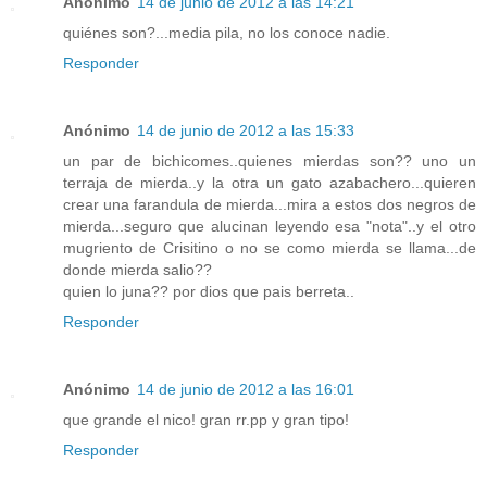
Anónimo
14 de junio de 2012 a las 14:21
quiénes son?...media pila, no los conoce nadie.
Responder
Anónimo
14 de junio de 2012 a las 15:33
un par de bichicomes..quienes mierdas son?? uno un
terraja de mierda..y la otra un gato azabachero...quieren
crear una farandula de mierda...mira a estos dos negros de
mierda...seguro que alucinan leyendo esa "nota"..y el otro
mugriento de Crisitino o no se como mierda se llama...de
donde mierda salio??
quien lo juna?? por dios que pais berreta..
Responder
Anónimo
14 de junio de 2012 a las 16:01
que grande el nico! gran rr.pp y gran tipo!
Responder