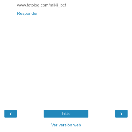
www.fotolog.com/mikii_bcf
Responder
‹
›
Inicio
Ver versión web