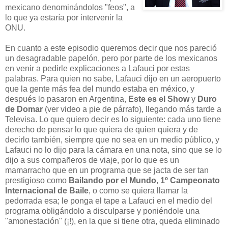
mexicano denominándolos "feos", a
lo que ya estaría por intervenir la
ONU.
En cuanto a este episodio queremos decir que nos pareció
un desagradable papelón, pero por parte de los mexicanos
en venir a pedirle explicaciones a Lafauci por estas
palabras. Para quien no sabe, Lafauci dijo en un aeropuerto
que la gente más fea del mundo estaba en méxico, y
después lo pasaron en Argentina,
Este es el Show
y
Duro
de Domar
(ver video a pie de párrafo), llegando más tarde a
Televisa. Lo que quiero decir es lo siguiente: cada uno tiene
derecho de pensar lo que quiera de quien quiera y de
decirlo también, siempre que no sea en un medio público, y
Lafauci no lo dijo para la cámara en una nota, sino que se lo
dijo a sus compañeros de viaje, por lo que es un
mamarracho que en un programa que se jacta de ser tan
prestigioso como
Bailando por el Mundo
,
1º Campeonato
Internacional de Baile
, o como se quiera llamar la
pedorrada esa; le ponga el tape a Lafauci en el medio del
programa obligándolo a disculparse y poniéndole una
"amonestación" (¡!), en la que si tiene otra, queda eliminado