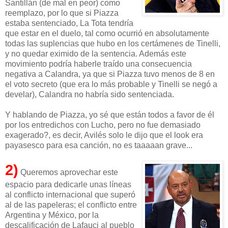
Santillán (de mal en peor) como
reemplazo, por lo que si Piazza
estaba sentenciado, La Tota tendría
que estar en el duelo, tal como ocurrió en absolutamente
todas las suplencias que hubo en los certámenes de Tinelli,
y no quedar eximido de la sentencia. Además este
movimiento podría haberle traído una consecuencia
negativa a Calandra, ya que si Piazza tuvo menos de 8 en
el voto secreto (que era lo más probable y Tinelli se negó a
develar), Calandra no habría sido sentenciada.
Y hablando de Piazza, yo sé que están todos a favor de él
por los entredichos con Lucho, pero no fue demasiado
exagerado?, es decir, Avilés solo le dijo que el look era
payasesco para esa canción, no es taaaaan grave...
2)
Queremos aprovechar este
espacio para dedicarle unas líneas
al conflicto internacional que superó
al de las papeleras; el conflicto entre
Argentina y México, por la
descalificación de Lafauci al pueblo